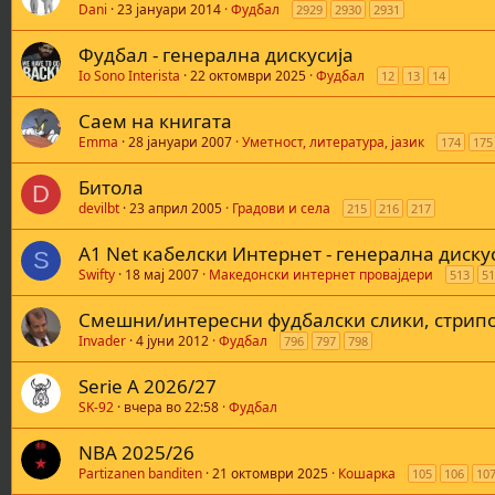
Dani
23 јануари 2014
Фудбал
2929
2930
2931
Фудбал - генерална дискусија
Io Sono Interista
22 октомври 2025
Фудбал
12
13
14
Саем на книгата
Emma
28 јануари 2007
Уметност, литература, јазик
174
175
Битола
D
devilbt
23 април 2005
Градови и села
215
216
217
A1 Net кабелски Интернет - генерална диску
S
Swifty
18 мај 2007
Македонски интернет провајдери
513
51
Смешни/интересни фудбалски слики, стрипо
Invader
4 јуни 2012
Фудбал
796
797
798
Serie A 2026/27
SK-92
вчера во 22:58
Фудбал
NBA 2025/26
Partizanen banditen
21 октомври 2025
Кошарка
105
106
10