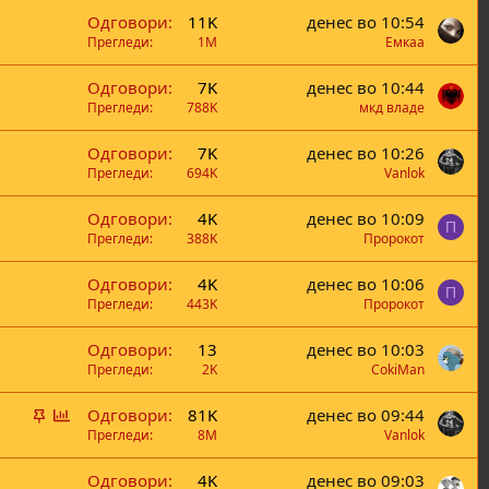
а
њ
Одговори
11K
денес во 10:54
с
е
Прегледи
1M
Емкаа
а
њ
Одговори
7K
денес во 10:44
е
Прегледи
788K
мкд владе
Одговори
7K
денес во 10:26
Прегледи
694K
Vanlok
Одговори
4K
денес во 10:09
П
Прегледи
388K
Пророкот
Одговори
4K
денес во 10:06
П
Прегледи
443K
Пророкот
Одговори
13
денес во 10:03
Прегледи
2K
CokiMan
В
Г
Одговори
81K
денес во 09:44
а
л
Прегледи
8M
Vanlok
ж
а
Одговори
4K
денес во 09:03
н
с