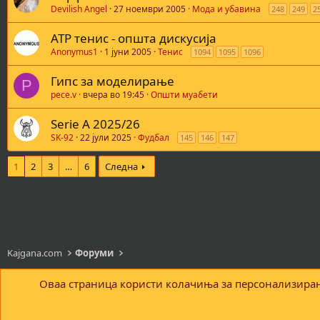
Devilish Angel
27 ноември 2005
Мода и убавина
248
249
2
ATP тенис - општа дискусија
Anonymus1
1 јуни 2005
Тенис
1094
1095
1096
Гипс за моделирање
P
pece.v
вчера во 19:45
Општи муабети
Serie A 2025/26
SK-92
22 јули 2025
Фудбал
145
146
147
1
2
3
…
6
Следна
Kajgana.com
Форуми
Оваа страница користи колачиња за персонализирањ
Кајгана
C