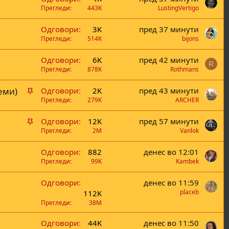
е
Прегледи
443K
LustingVertigo
Одговори
3K
пред 37 минути
Прегледи
514K
bijons
Одговори
6K
пред 42 минути
R
Прегледи
878K
Rothmans
В
еми)
Одговори
2K
пред 43 минути
а
Прегледи
279K
ARCHER
ж
В
Одговори
12K
пред 57 минути
н
а
Прегледи
2M
Vanlok
а
ж
Одговори
882
денес во 12:01
н
Прегледи
99K
Kambek
а
Одговори
денес во 11:59
placeb
112K
Прегледи
38M
Одговори
44K
денес во 11:50