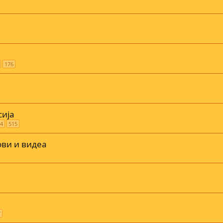
176
сија
4
515
ви и видеа
7