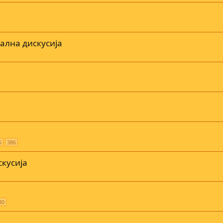
ална дискусија
5
386
кусија
30