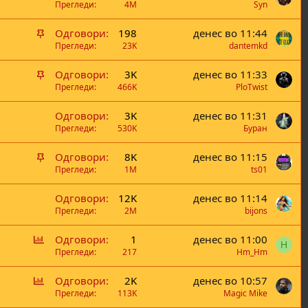
Прегледи
4M
Syn
В
Одговори
198
денес во 11:44
а
Прегледи
23K
dantemkd
ж
В
Одговори
3K
денес во 11:33
н
а
Прегледи
466K
PloTwist
а
ж
Одговори
3K
денес во 11:31
н
Прегледи
530K
Буран
а
В
Одговори
8K
денес во 11:15
а
Прегледи
1M
ts01
ж
Одговори
12K
денес во 11:14
н
Прегледи
2M
bijons
а
Г
Одговори
1
денес во 11:00
H
л
Прегледи
217
Hm_Hm
а
Г
Одговори
2K
денес во 10:57
с
л
Прегледи
113K
Magic Mike
а