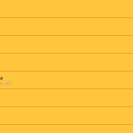
ба
56
257