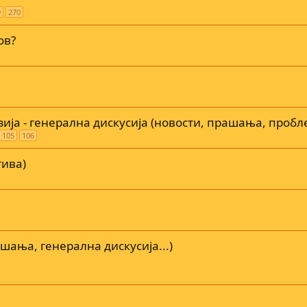
9
270
ов?
зија - генерална дискусија (новости, прашања, пробл
105
106
тива)
шања, генерална дискусија...)