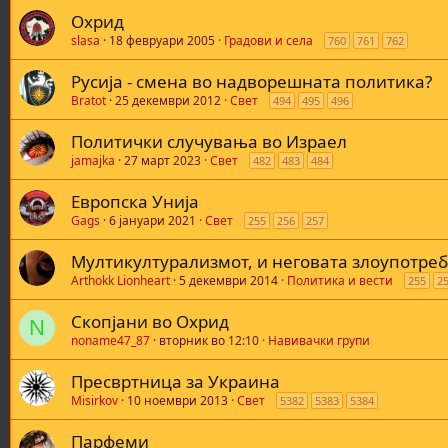
Охрид
slasa
18 февруари 2005
Градови и села
760
761
762
Русија - смена во надворешната политика?
Bratot
25 декември 2012
Свет
494
495
496
Политички случувања во Израел
jamajka
27 март 2023
Свет
482
483
484
Европска Унија
Gags
6 јануари 2021
Свет
255
256
257
Мултикултурализмот, и неговата злоупотре
Arthokk Lionheart
5 декември 2014
Политика и вести
255
2
Скопјани во Охрид
N
noname47_87
вторник во 12:10
Навивачки групи
Пресвртница за Украина
Misirkov
10 ноември 2013
Свет
5382
5383
5384
Парфеми