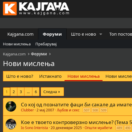
Kajgana.com
Форуми
Што е ново
Топ посто
Нови мислења
Пребарувај
Kajgana.com
Форуми
Нови мислења
Што е ново?
Истакнато
Нови мислења
Нови мисле
1
2
3
…
6
Следна
Со кој од познатите фаци би сакале да имате
Clubber
2 мај 2007
Љубов и секс
507
508
509
Кое е твоето контроверзно мислење? (Тема 5
Io Sono Interista
20 декември 2025
Општи муабети
489
490