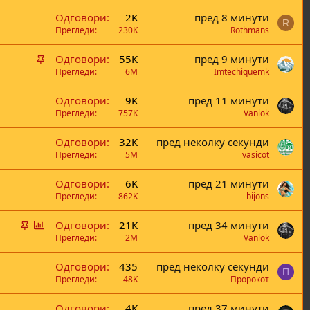
ж
а
Одговори
2K
пред 8 минути
н
с
R
Прегледи
230K
Rothmans
а
а
њ
В
Одговори
55K
пред 9 минути
е
а
Прегледи
6M
Imtechiquemk
ж
Одговори
9K
пред 11 минути
н
Прегледи
757K
Vanlok
а
Одговори
32K
пред неколку секунди
Прегледи
5M
vasicot
Одговори
6K
пред 21 минути
Прегледи
862K
bijons
В
Г
Одговори
21K
пред 34 минути
а
л
Прегледи
2M
Vanlok
ж
а
Одговори
435
пред неколку секунди
н
с
П
Прегледи
48K
Пророкот
а
а
њ
Одговори
4K
пред 37 минути