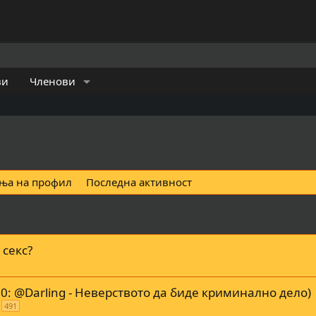
ви
Членови
ња на профил
Последна активност
 секс?
0: @Darling - Неверството да биде криминално дело)
491