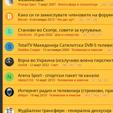
Птичји Грип
7 март 2007
Философија и психологија
268
26
Како си ги замислувате членовите на форум
Bitcoin
4 октомври 2013
Чек дис аут!
198
199
200
Станови во Скопје, совети за купување.
S
StarDrom
25 јуни 2020
Дом и семејство
375
376
377
TotalTV Македониjа Сателитска DVB-S телеви
S
Sheldon Cooper
15 октомври 2009
Телевизии и емисии
104
Војна во Украина (исклучиво воена перспек
Vanlok
12 март 2022
Свет
786
787
788
Arena Sport - спортски пакет тв канали
N
nikola3103
14 март 2013
Телевизии и емисии
57
58
59
Интернет радио и телевизија (стримови, пра
alekjov
19 мај 2010
Телевизии и емисии
7455
7456
7457
Фудбалски трансфери - генерална дискусија