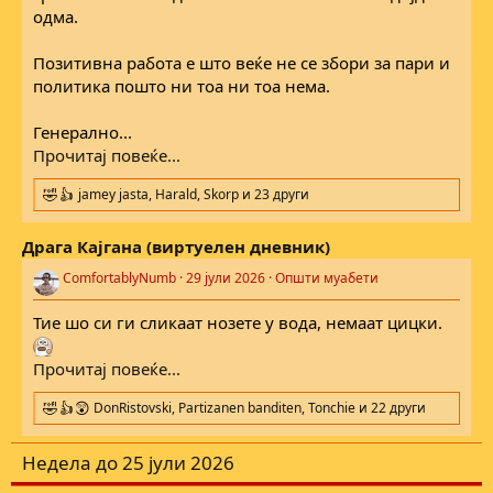
одма.
Позитивна работа е што веќе не се збори за пари и
политика пошто ни тоа ни тоа нема.
Генерално...
Прочитај повеќе...
jamey jasta
,
Harald
,
Skorp
и 23 други
R
e
a
Драга Кајгана (виртуелен дневник)
c
t
ComfortablyNumb
29 јули 2026
Општи муабети
i
o
Тие шо си ги сликаат нозете у вода, немаат цицки.
n
s
:
Прочитај повеќе...
DonRistovski
,
Partizanen banditen
,
Tonchie
и 22 други
R
e
a
Недела до 25 јули 2026
c
t