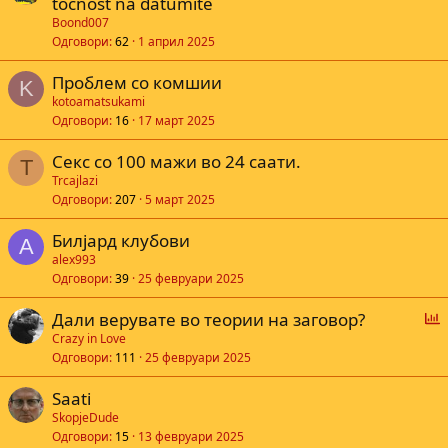
tocnost na datumite
Boond007
Одговори
62
1 април 2025
Проблем со комшии
K
kotoamatsukami
Одговори
16
17 март 2025
Секс со 100 мажи во 24 саати.
T
Trcajlazi
Одговори
207
5 март 2025
Билјард клубови
A
alex993
Одговори
39
25 февруари 2025
Г
Дали верувате во теории на заговор?
л
Crazy in Love
Одговори
111
25 февруари 2025
а
с
Saati
а
SkopjeDude
Одговори
15
13 февруари 2025
е