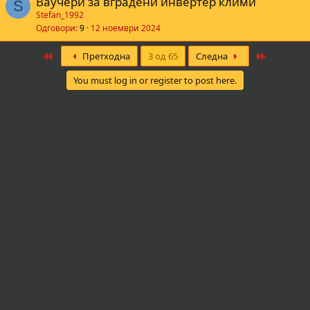
Ваучери за вградени инвертер клими
S
Stefan_1992
Одговори
9
12 ноември 2024
First
Last
Претходна
3 од 65
Следна
You must log in or register to post here.