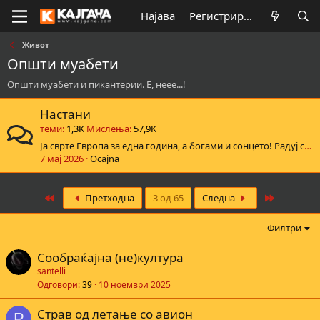
Најава
Регистрирај се
Живот
Општи муабети
Општи муабети и пикантерии. Е, неее...!
Настани
теми
1,3K
Мислења
57,9K
Ја сврте Европа за една година, а богами и сонцето! Радуј се исландски народе, таа слави роденден!
7 мај 2026
Ocajna
First
Last
Претходна
3 од 65
Следна
Филтри
Сообраќајна (не)култура
santelli
Одговори
39
10 ноември 2025
Страв од летање со авион
P