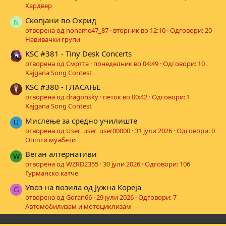
Хардвер
Скопјани во Охрид
N
отворена од noname47_87
вторник во 12:10
Одговори: 20
Навивачки групи
KSC #381 - Tiny Desk Concerts
отворена од Смртта
понеделник во 04:49
Одговори: 10
Kajgana Song Contest
KSC #380 - ГЛАСАЊЕ
отворена од dragonsky
петок во 00:42
Одговори: 1
Kajgana Song Contest
Мислење за средно училиште
U
отворена од User_user_user00000
31 јули 2026
Одговори: 0
Општи муабети
Веган алтернативи
W
отворена од WZRD2355
30 јули 2026
Одговори: 106
Гурманско катче
Увоз на возила од Јужна Кореја
G
отворена од Goran66
29 јули 2026
Одговори: 7
Автомобилизам и мотоциклизам