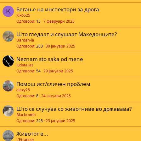
Бегање на инспектори за дрога
K
Kiko525
Одговори
15
7 февруари 2025
Што гледаат и слушаат Македонците?
Dardan-ia
Одговори
283
30 јануари 2025
Neznam sto saka od mene
ludata jas
Одговори
54
29 јануари 2025
Помош ист/сличен проблем
alexy28
Одговори
8
24 јануари 2025
Што се случува со животниве во државава?
Blackcomb
Одговори
225
23 јануари 2025
Животот е...
L'Etranger