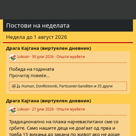
Постови на неделата
Недела до 1 август 2026
Драга Кајгана (виртуелен дневник)
Lokvan
30 јули 2026
Општи муабети
Победа на годината
Прочитај повеќе...
Human
,
DonRistovski
,
Partizanen banditen
и 35 други
R
e
a
Драга Кајгана (виртуелен дневник)
c
t
Lokvan
27 јули 2026
Општи муабети
i
o
Традиционално на плажа најневаспитани сме со
n
s
србите. Само нашите деца не доаѓаат од прва и
:
треба 15 викања до закана по живот ако не дојде