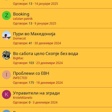
Одговори
13
14 јануари 2025
Booking
Z
zalutan patnik
Одговори
13
9 јануари 2025
Пури во Македонија
Domecot
Одговори
41
30 декември 2024
Во сабота цело Скопје без вода
BigМас
Одговори
103
23 декември 2024
Проблеми со ЕВН
I
INFECTED
Одговори
175
18 декември 2024
Управители на згради
K
KrsteMilanelo
Одговори
0
3 декември 2024