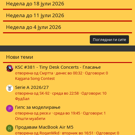
Недела до 18 јули 2026
i
o
n
Недела до 11 јули 2026
s
:
Недела до 4 јули 2026
Погледни ги сите
Нови теми
KSC #381 - Tiny Desk Concerts - Гласање
отворена од Смртта
денес во 00:32
Одговори: 0
Kajgana Song Contest
Serie A 2026/27
отворена од SK-92
среда во 22:58
Одговори: 10
Фудбал
Гипс за моделирање
P
отворена од pece.v
среда во 19:45
Одговори: 1
Општи муабети
Продавам MacBook Air M5
R
отворена од RoganMkd
вторник во 16:51
Одговори: 0