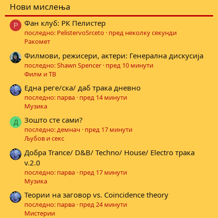
Нови мислења
Фан клуб: РК Пелистер
P
последно: PelistervoSrceto
пред неколку секунди
Ракомет
Филмови, режисери, актери: Генерална дискусија
последно: Shawn Spencer
пред 10 минути
Филм и ТВ
Една реге/ска/ даб трака дневно
последно: парва
пред 14 минути
Музика
Зошто сте сами?
Д
последно: демнач
пред 17 минути
Љубов и секс
Добра Trance/ D&B/ Techno/ House/ Electro трака
v.2.0
последно: парва
пред 17 минути
Музика
Теории на заговор vs. Coincidence theory
последно: парва
пред 24 минути
Мистерии