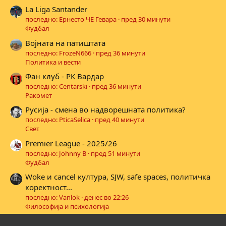
La Liga Santander
последно: Ернесто ЧЕ Гевара
пред 30 минути
Фудбал
Војната на патиштата
последно: FrozeN666
пред 36 минути
Политика и вести
Фан клуб - РК Вардар
последно: Centarski
пред 36 минути
Ракомет
Русија - смена во надворешната политика?
последно: PticaSelica
пред 40 минути
Свет
Premier League - 2025/26
последно: Johnny B
пред 51 минути
Фудбал
Woke и cancel култура, SJW, safe spaces, политичка
коректност...
последно: Vanlok
денес во 22:26
Философија и психологија