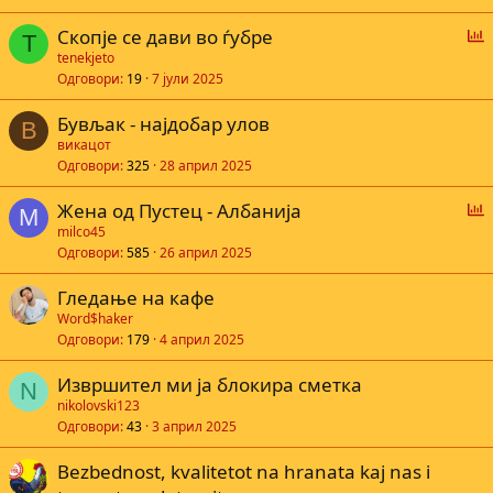
Г
Скопје се дави во ѓубре
T
л
tenekjeto
Одговори
19
7 јули 2025
а
с
Бувљак - најдобар улов
а
В
викацот
Одговори
325
28 април 2025
е
Г
Жена од Пустец - Албанија
M
л
milco45
Одговори
585
26 април 2025
а
с
Гледање на кафе
а
Word$haker
Одговори
179
4 април 2025
е
Извршител ми ја блокира сметка
N
nikolovski123
Одговори
43
3 април 2025
Bezbednost, kvalitetot na hranata kaj nas i