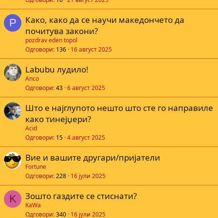
Како, како да се научи македончето да
P
почитува закони?
pozdrav eden topol
Одговори
136
16 август 2025
Labubu лудило!
Anco
Одговори
43
6 август 2025
Што е најглупото нешто што сте го направиле
како тинејџери?
Acid
Одговори
15
4 август 2025
Вие и вашите другари/пријатели
Fortune
Одговори
228
16 јули 2025
Зошто газдите се стиснати?
K
KaWa
Одговори
340
16 јули 2025