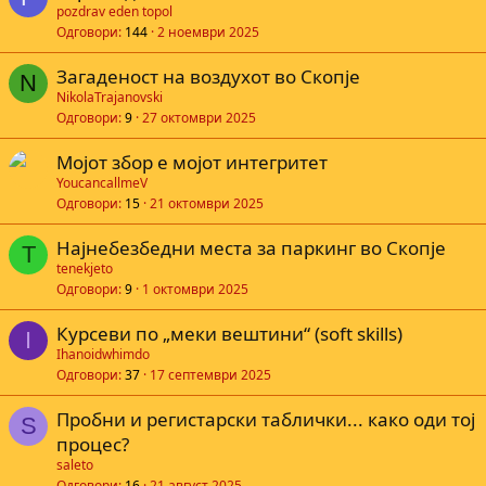
pozdrav eden topol
Одговори
144
2 ноември 2025
Загаденост на воздухот во Скопје
N
NikolaTrajanovski
Одговори
9
27 октомври 2025
Мојот збор е мојот интегритет
YoucancallmeV
Одговори
15
21 октомври 2025
Најнебезбедни места за паркинг во Скопје
T
tenekjeto
Одговори
9
1 октомври 2025
Курсеви по „меки вештини“ (soft skills)
I
Ihanoidwhimdo
Одговори
37
17 септември 2025
Пробни и регистарски таблички... како оди тој
S
процес?
saleto
Одговори
16
21 август 2025