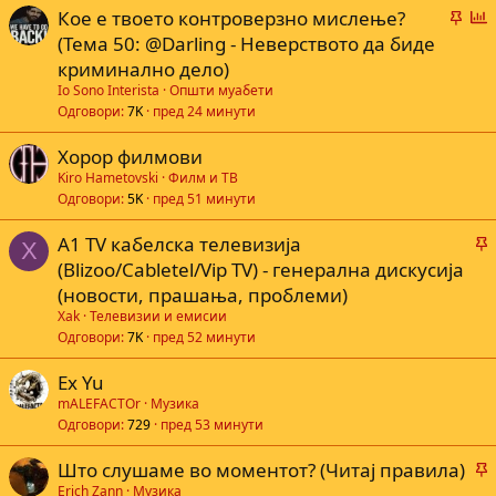
В
Г
Кое е твоето контроверзно мислење?
а
л
(Тема 50: @Darling - Неверството да биде
ж
а
криминално дело)
н
с
Io Sono Interista
Општи муабети
а
а
Одговори
7K
пред 24 минути
Хорор филмови
е
Kiro Hametovski
Филм и ТВ
Одговори
5K
пред 51 минути
A1 TV кабелска телевизија
X
а
(Blizoo/Cabletel/Vip TV) - генерална дискусија
(новости, прашања, проблеми)
Xak
Телевизии и емисии
а
Одговори
7K
пред 52 минути
Ex Yu
mALEFACTOr
Музика
Одговори
729
пред 53 минути
Што слушаме во моментот? (Читај правила)
а
Erich Zann
Музика