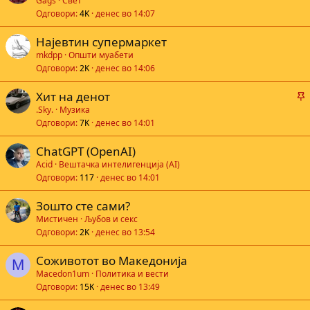
Gags
Свет
Одговори
4K
денес во 14:07
Најевтин супермаркет
mkdpp
Општи муабети
Одговори
2K
денес во 14:06
Хит на денот
а
.Sky.
Музика
Одговори
7K
денес во 14:01
ChatGPT (OpenAI)
а
Acid
Вештачка интелигенција (AI)
Одговори
117
денес во 14:01
Зошто сте сами?
Мистичен
Љубов и секс
Одговори
2K
денес во 13:54
Соживотот во Македонија
M
Macedon1um
Политика и вести
Одговори
15K
денес во 13:49