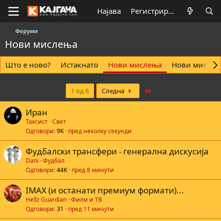
Најава
Регистрирај се
Форуми
Нови мислења
Што е ново?
Истакнато
Нови мислења
Нови мислењ
Last
1 од 6
Следна
Иран
Таксист
Свет
Одговори
9K
пред неколку секунди
Фудбалски трансфери - генерална дискусија
Dani
Фудбал
Одговори
44K
пред 8 минути
IMAX (и останати премиум формати)...
Hellz Guardian
Филм и ТВ
Одговори
31
пред 11 минути