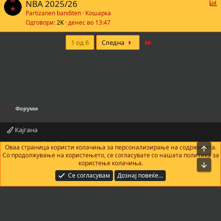
Г
NBA 2025/26
л
Partizanen banditen
Кошарка
Одговори
2K
денес во 13:47
а
с
Last
1 од 6
Следна
а
е
Форуми
Кајгана
Контактирајте нè
Правила и услови
Политика за приватност
Оваа страница користи колачиња за персонализирање на содржината.
На в
Помош
Почетна
R
Со продолжување на користењето, се согласувате со нашата политика за
S
користење колачиња.
Bot
S
®
Community platform by XenForo
© 2010-2025 XenForo Ltd.
|
Add-Ons
by
Се согласувам
Дознај повеќе…
xenMade.com