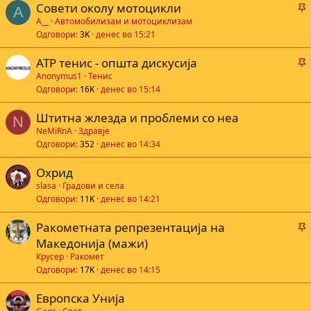
Совети околу мотоцикли
A
а
A__
Автомобилизам и мотоциклизам
Одговори
3K
денес во 15:21
ATP тенис - општа дискусија
а
а
Anonymus1
Тенис
Одговори
16K
денес во 15:14
Штитна жлезда и проблеми со неа
а
N
NeMiRnA
Здравје
Одговори
352
денес во 14:34
Охрид
slasa
Градови и села
Одговори
11K
денес во 14:21
Ракометната репрезентација на
а
Македонија (мажи)
Крусер
Ракомет
Одговори
17K
денес во 14:15
а
Европска Унија