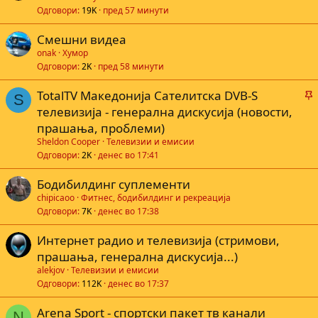
Одговори
19K
пред 57 минути
Смешни видеа
а
onak
Хумор
Одговори
2K
пред 58 минути
TotalTV Македониjа Сателитска DVB-S
S
а
телевизија - генерална дискусија (новости,
прашања, проблеми)
Sheldon Cooper
Телевизии и емисии
а
Одговори
2K
денес во 17:41
Бодибилдинг суплементи
chipicaoo
Фитнес, бодибилдинг и рекреација
Одговори
7K
денес во 17:38
Интернет радио и телевизија (стримови,
прашања, генерална дискусија...)
alekjov
Телевизии и емисии
Одговори
112K
денес во 17:37
Arena Sport - спортски пакет тв канали
N