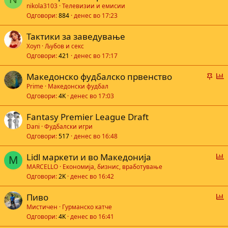
nikola3103
Телевизии и емисии
Одговори
884
денес во 17:23
Тактики за заведување
Хоуп
Љубов и секс
Одговори
421
денес во 17:17
В
Г
Македонско фудбалско првенство
а
л
Prime
Македонски фудбал
Одговори
4K
денес во 17:03
ж
а
н
с
Fantasy Premier League Draft
а
а
Dani
Фудбалски игри
Одговори
517
денес во 16:48
е
Г
Lidl маркети и во Македонија
M
л
MARCELLO
Економија, бизнис, вработување
Одговори
2K
денес во 16:42
а
с
Г
Пиво
а
л
Мистичен
Гурманско катче
Одговори
4K
денес во 16:41
а
е