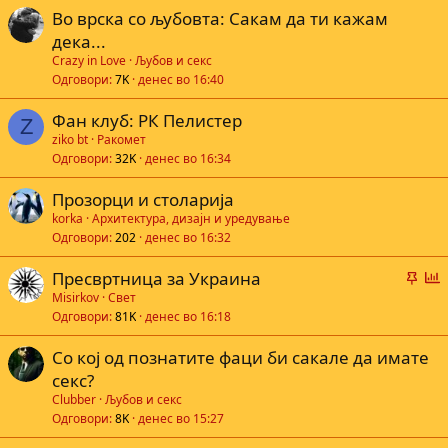
с
Во врска со љубовта: Сакам да ти кажам
а
дека...
Crazy in Love
Љубов и секс
е
Одговори
7K
денес во 16:40
Фан клуб: РК Пелистер
Z
ziko bt
Ракомет
Одговори
32K
денес во 16:34
Прозорци и столарија
korka
Архитектура, дизајн и уредување
Одговори
202
денес во 16:32
В
Г
Пресвртница за Украина
а
л
Misirkov
Свет
Одговори
81K
денес во 16:18
ж
а
н
с
Со кој од познатите фаци би сакале да имате
а
а
секс?
Clubber
Љубов и секс
е
Одговори
8K
денес во 15:27