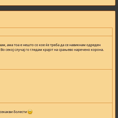
ам, ама тоа е нешто со кое ќе треба да се навикнам одреден
Во секој случај го гледам крајот на срањево наречено корона.
 секакви болести