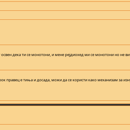
освен дека ти се монотони, и мене рејдиохед ми се монотони но не в
 рок правец е тиња и досада, можи да се користи како механизам за и