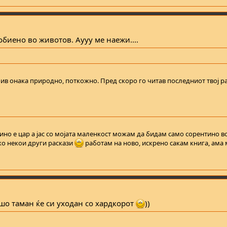
биено во животов. Аууу ме наежи....
добив онака природно, поткожно. Пред скоро го читав последниот твој 
нтино е цар а јас со мојата маленкост можам да бидам само сорентино 
ако некои други раскази
работам на ново, искрено сакам книга, ама 
ошо таман ќе си уходан со хардкорот
))