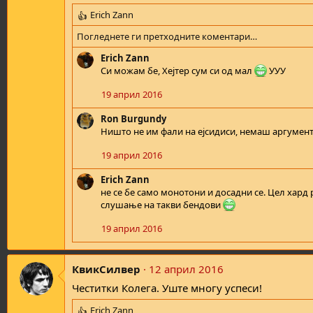
Erich Zann
R
e
Погледнете ги претходните коментари…
a
c
Erich Zann
t
Си можам бе, Хејтер сум си од мал
УУУ
i
19 април 2016
o
n
Ron Burgundy
s
Ништо не им фали на ејсидиси, немаш аргумент 
:
19 април 2016
Erich Zann
не се бе само монотони и досадни се. Цел хард
слушање на такви бендови
19 април 2016
КвикСилвер
12 април 2016
Честитки Колега. Уште многу успеси!
Erich Zann