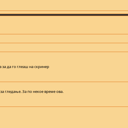
а за да го глеаш на скринер
а гледање. За по некое време ова.