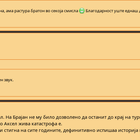
а, ама растура братон во секоја смисла
Благодарност уште еднаш до
н звук.
ел. На Брајан не му било дозволено да останит до крај на ту
о Аксел жива катастрофа е.
ги стигна на сите годините, дефинитивно испишаа историја 