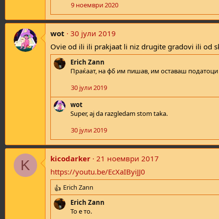
9 ноември 2020
i
o
n
s
wot
30 јули 2019
:
Ovie od ili ili prakjaat li niz drugite gradovi ili od 
Erich Zann
Праќаат, на фб им пишав, им оставаш податоци и
30 јули 2019
wot
Super, aj da razgledam stom taka.
30 јули 2019
kicodarker
21 ноември 2017
K
https://youtu.be/EcXaIByiJJ0
Erich Zann
R
e
Erich Zann
a
То е то.
c