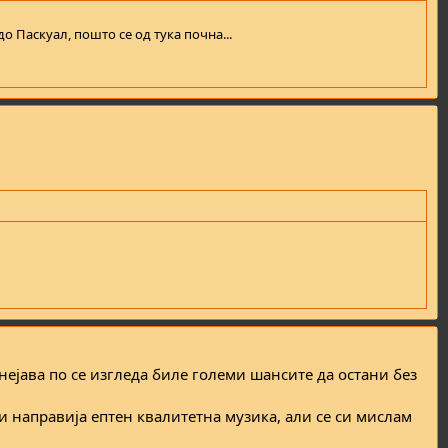
 Паскуал, пошто се од тука почна...
рнејава по се изгледа биле големи шансите да остани без
и направија ептен квалитетна музика, али се си мислам