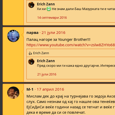
e
Erich Zann
a
Хи хи
Не знам дали баш Мазурката ти е читан
c
t
14 септември 2016
i
o
n
парва
21 јули 2016
s
Палац нагоре за Younger Brother!!!
:
https://www.youtube.com/watch?v=zslw8ZHYo68
Erich Zann
R
e
Erich Zann
a
Пред скоро ми ги кажа едно другарче. Интересе
c
t
21 јули 2016
i
o
n
M-1
17 април 2016
s
Мислам дек до крај на турнејава го зедоја Акс
:
слух. Само незнам од кај го нашле ова тенеќев
ЕјСиДиСи веќе години назад се тегнат и веќе 
дека е време да си се повлечат.