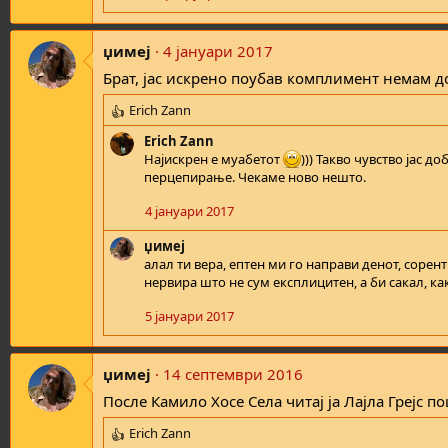
џимеј
4 јануари 2017
Брат, јас искрено поубав комплимент немам до
Erich Zann
R
e
Erich Zann
a
Најискрен е муабетот
))) Такво чувство јас 
c
перцепирање. Чекаме ново нешто.
t
i
4 јануари 2017
o
n
џимеј
s
алал ти вера, ептен ми го направи денот, соре
:
нервира што не сум експлицитен, а би сакал, к
5 јануари 2017
џимеј
14 септември 2016
После Камило Хосе Села читај ја Лајла Грејс п
Erich Zann
R