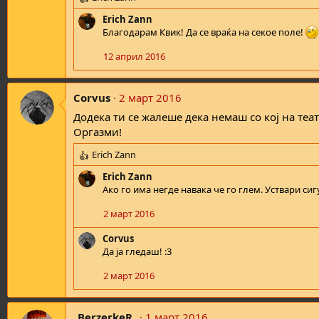
R
e
Erich Zann
a
Благодарам Квик! Да се враќа на секое поле!
c
t
12 април 2016
i
o
n
Corvus
2 март 2016
s
Додека ти се жалеше дека немаш со кој на теат
:
Оргазми!
Erich Zann
R
e
Erich Zann
a
Ако го има негде навака че го глем. Уствари сиг
c
t
2 март 2016
i
o
Corvus
n
Да ја гледаш! :3
s
:
2 март 2016
_BerzerkeR_
1 март 2016