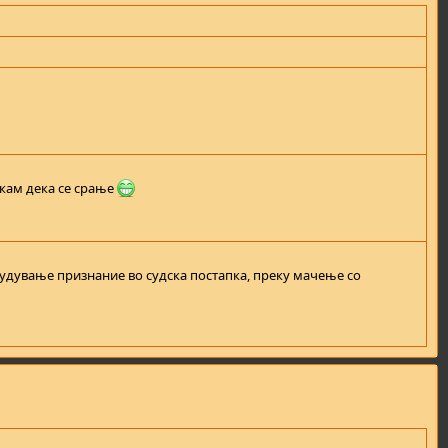
икам дека се срање
знудување признание во судска постапка, преку мачење со