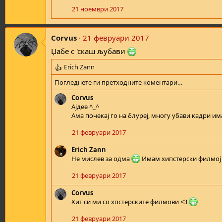
t
21 ноември 2017
i
o
n
Corvus
21 февруари 2017
s
Џабе с 'скаш љубави
:
Erich Zann
R
e
Погледнете ги претходните коментари…
a
c
Corvus
t
Ајдее ^_^
i
Ама почекај го на блуреј, многу убави кадри им
o
21 февруари 2017
n
s
Erich Zann
:
Не мислев за одма
Имам хипстерски филмој з
21 февруари 2017
Corvus
Хит си ми со хпстерските филмови <3
21 февруари 2017