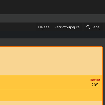
Најава
Регистрирај се
Барај
Поени
205