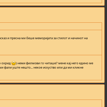
расказ и пресна ми беше меморијата за стилот и начинот на
во охрид
) неми филмови го читаше? мене кај него едино ме
ми фали уште нешто... некое искуство или да ми кликне