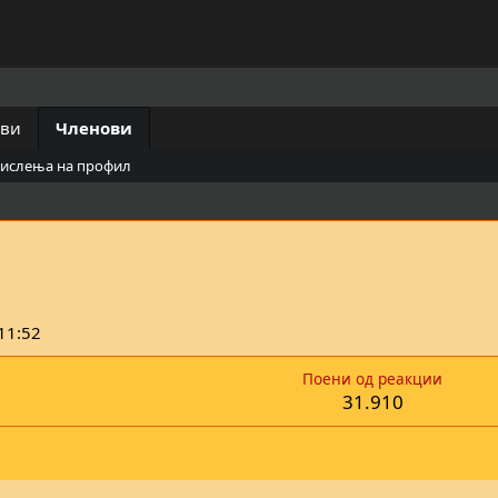
ови
Членови
мислења на профил
11:52
Поени од реакции
31.910