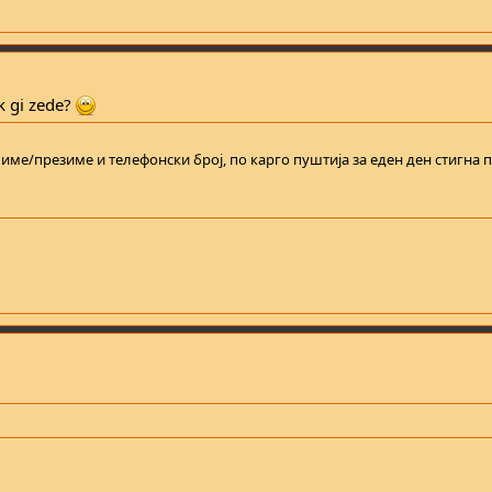
sk gi zede?
ме/презиме и телефонски број, по карго пуштија за еден ден стигна пр