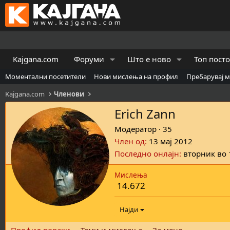
Kajgana.com
Форуми
Што е ново
Топ пост
Моментални посетители
Нови мислења на профил
Пребарувај 
Kajgana.com
Членови
Erich Zann
Модератор
·
35
Член од
13 мај 2012
Последно онлајн
вторник во 
Мислења
14.672
Најди