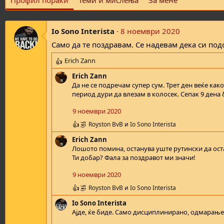
Профил пораки
Теми и мислења
За мене
Io Sono Interista
8 ноември 2020
Само да те поздравам. Се надевам дека си под
Erich Zann
R
e
Erich Zann
a
Да не се подречам супер сум. Трет ден веќе как
c
период дури да влезам в колосек. Сепак 9 дена 
t
i
9 ноември 2020
o
Royston BvB
и
Io Sono Interista
n
R
e
s
Erich Zann
a
:
Лошото помина, останува уште рутински да ос
c
Ти добар? Фала за поздравот ми значи!
t
i
9 ноември 2020
o
n
Royston BvB
и
Io Sono Interista
R
s
e
:
Io Sono Interista
a
Ајде, ќе биде. Само дисциплинирано, одмарање, 
c
t