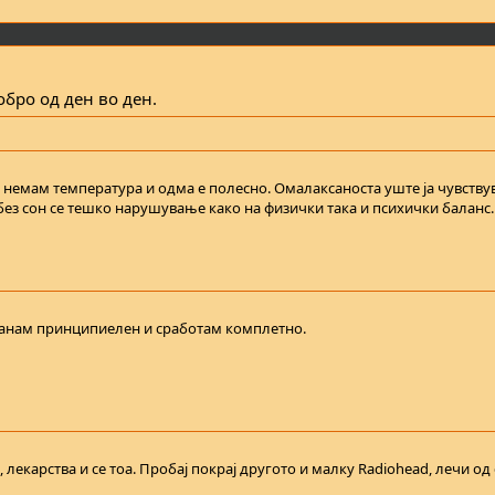
обро од ден во ден.
о немам температура и одма е полесно. Омалаксаноста уште ја чувствув
без сон се тешко нарушување како на физички така и психички баланс. 
танам принципиелен и сработам комплетно.
лекарства и се тоа. Пробај покрај другото и малку Radiohead, лечи од