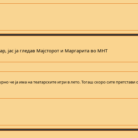
ар, јас ја гледав Мајсторот и Маргарита во МНТ
урно че ја има на театарските игри в лето. Тогаш скоро сите претстави