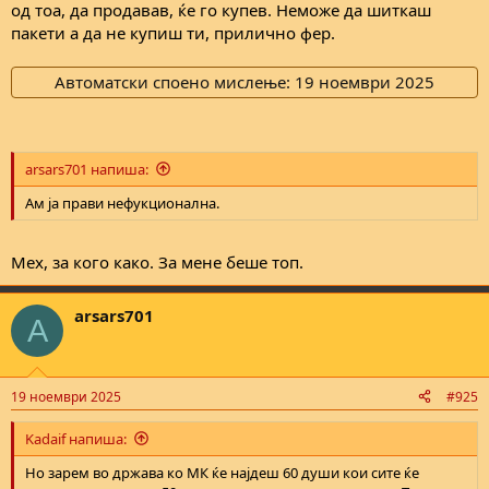
од тоа, да продавав, ќе го купев. Неможе да шиткаш
пакети а да не купиш ти, прилично фер.
Автоматски споено мислење:
19 ноември 2025
arsars701 напиша:
Ам ја прави нефукционална.
Мех, за кого како. За мене беше топ.
arsars701
A
19 ноември 2025
#925
Kadaif напиша:
Но зарем во држава ко МК ќе најдеш 60 души кои сите ќе