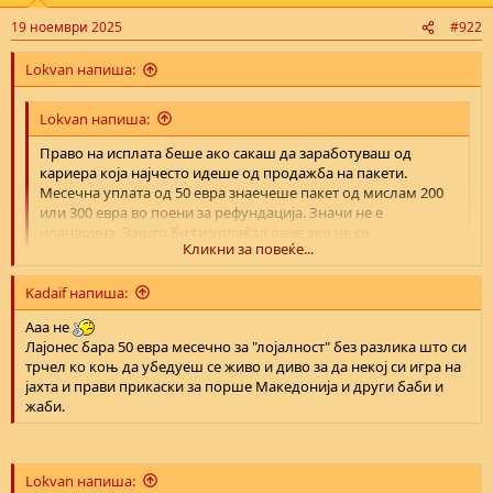
19 ноември 2025
#922
Lokvan напиша:
Lokvan напиша:
Право на исплата беше ако сакаш да заработуваш од
кариера која најчесто идеше од продажба на пакети.
Месечна уплата од 50 евра знаечеше пакет од мислам 200
или 300 евра во поени за рефундација. Значи не е
чланарина. Зашто би ги уплаќал овие ако не си
Кликни за повеќе...
заработувал ништо?
Кликни за повеќе...
Kadaif напиша:
Ааа не
Лајонес бара 50 евра месечно за "лојалност" без разлика што си
трчел ко коњ да убедуеш се живо и диво за да некој си игра на
јахта и прави прикаски за порше Македонија и други баби и
жаби.
Lokvan напиша: