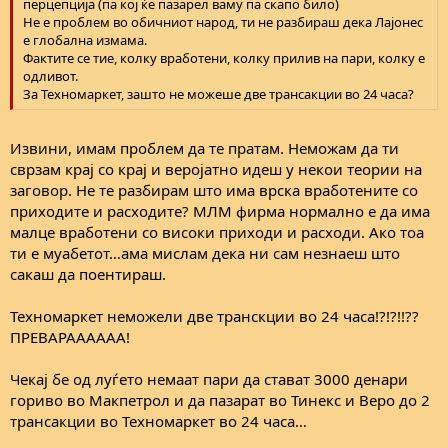
перцепција (па кој ќе пазарел ваму па скапо било)
Не е проблем во обичниот народ, ти не разбираш дека Лајонес
е глобална измама.
Фактите се тие, колку вработени, колку прилив на пари, колку е
одливот.
За Техномаркет, зашто не можеше две трансакции во 24 часа?
Извини, имам проблем да те пратам. Неможам да ти
сврзам крај со крај и веројатно идеш у некои теории на
заговор. Не те разбирам што има врска вработените со
приходите и расходите? МЛМ фирма нормално е да има
малце вработени со високи приходи и расходи. Ако тоа
ти е муабетот…ама мислам дека ни сам незнаеш што
сакаш да поентираш.
Техномаркет неможели две транскции во 24 часа!?!?!!??
ПРЕВАРАААААА!
Чекај бе од луѓето немаат пари да стават 3000 денари
гориво во Макпетрол и да пазарат во Тинекс и Веро до 2
трансакции во Техномаркет во 24 часа…