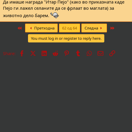
Да имаше награда "Итар Пејо" (како во приказната каде
Пејо ги лажел селаните да се фрлаат во маглата) за
животно дело барем.
First
Last
Претходна
62 од 64
Следна
You must log in or register to reply here.
Facebook
X
LinkedIn
Reddit
Pinterest
Tumblr
WhatsApp
Е-пошта
Врска
Share: