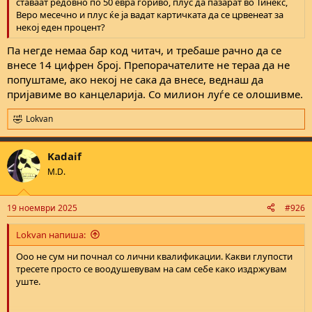
ставаат редовно по 50 евра гориво, плус да пазарат во Тинекс,
Веро месечно и плус ќе ја вадат картичката да се црвенеат за
некој еден процент?
Па негде немаа бар код читач, и требаше рачно да се
внесе 14 цифрен број. Препорачателите не тераа да не
попуштаме, ако некој не сака да внесе, веднаш да
пријавиме во канцеларија. Со милион луѓе се олошивме.
Lokvan
R
e
a
Kadaif
c
t
M.D.
i
o
n
19 ноември 2025
#926
s
:
Lokvan напиша:
Ооо не сум ни почнал со лични квалификации. Какви глупости
тресете просто се воодушевувам на сам себе како издржувам
уште.