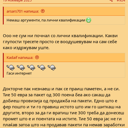
19 ноември 2025
#924
arsars701 напиша:
Немаш аргументи, па лични квалификации
Ооо не сум ни почнал со лични квалификации. Какви
глупости тресете просто се воодушевувам на сам себе
како издржувам уште.
Kadaif напиша:
Гаси интернет
Докторче пак незнаеш и пак се праиш паметен, а не си.
Тие 50 евра за пакет од 300 поена беа ако сакаш да
добиеш провизија од продажба на пакети. Едно што е
фер пошто и ти го правиш истото што им го шиткаш на
другите, второ за да ги вратиш тие 300 треба да донесеш
промет што е и поентата на истите. Тие 50 евра јас не ги
плаќав затоа што на продавав пакети па немав заработки