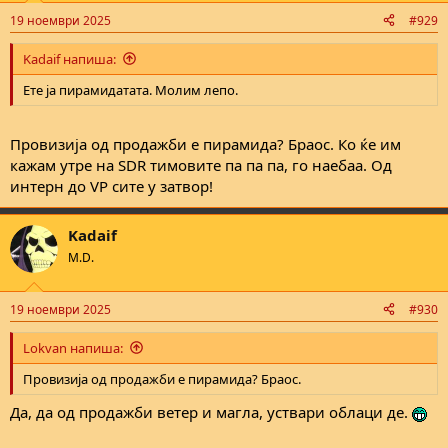
n
19 ноември 2025
#929
s
:
Kadaif напиша:
Ете ја пирамидатата. Молим лепо.
Провизија од продажби е пирамида? Браос. Ко ќе им
кажам утре на SDR тимовите па па па, го наебаа. Од
интерн до VP сите у затвор!
Kadaif
M.D.
19 ноември 2025
#930
Lokvan напиша:
Провизија од продажби е пирамида? Браос.
Да, да од продажби ветер и магла, уствари облаци де.