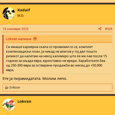
Kadaif
M.D.
19 ноември 2025
#928
Lokvan напиша:
Си имаше кариерна скала со провизии со се, комплет
компензациски план. Ја никад не влегов у тој дел пошто
ризикот да налетам на некој калимеро што ќе ме лае после 15
години за иљада евра, едноставно не вреди. Заработките беа
од 250-300 евра за остварени продажби во месец до +50.000
евра.
Ете ја пирамидатата. Молим лепо.
Erikson
R
e
a
Lokvan
c
t
i
o