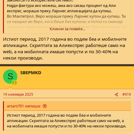
законот,и го искористиле системот.
Најди фактура ако можеш, ама ако сакаш процент од Али
експрес, мораше преку Лајонес апликацијата да купиш.
Во Макпетрол, Веро мораше преку Лајонес купон да купиш. Ти
си пазарел во Веро, кога беше без купони, и потоа го сменија
системот. Нема увид колку фирми влегле во Лајонес,и колку се
Кликни за повеќе...
откажале од тие 5-10 % , затоа што тие фирми се вклучиле
заради доверба во Веро, Макпетрол, Интер, Рома, Али експрес...
Истиот период, 2017 година во подем беа и мобилните
апликации. Скриптата за Алиекспрес работеше само на
web, а на мобилната имаше попусти и по 30-40% на
некои производи.
SBEPMKD
S
19 ноември 2025
#919
arsars701 напиша:
Истиот период, 2017 година во подем беа и мобилните
апликации. Скриптата за Алиекспрес работеше само на web, а
на мобилната имаше попусти и по 30-40% на некои производи.