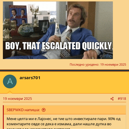
Последно уредено:
19 ноември 2025
arsars701
A
19 ноември 2025
#918
SBEPMKD напиша:
Мене целта ми е Лајонес, не тие што инвестирале пари. 90% од
коментарите овде се дека е измама, дали нашле дупка во