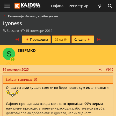
Најава
Регистрирај се
Економија, бизнис, вработување
Lyoness
К
В
Sussaro
15 ноември 2012
р
р
First
Last
Претходна
62 од 64
Следна
е
е
а
м
т
е
SBEPMKD
S
о
н
р
а
н
з
а
а
19 ноември 2025
#916
т
п
е
о
Lokvan напиша:
м
ч
а
н
Опааа сега ми куцале сметки во Веро пошто сум имал познати
т
у
а
в
а
Лајонес пропаднала ваљда како што пропаѓаат 99% фирми,
њ
намалени приходи, зголемени расходи, работење со загуба,
е
долгови према добављачи и држава, неликвидност.