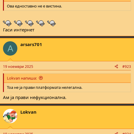
Ова едноставно не е вистина.
Гаси интернет
arsars701
A
19 ноември 2025
#923
Lokvan напиша:
Тоа не ја прави платформата нелегална.
Ам ја прави нефукционална.
Lokvan