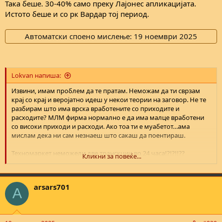
Така беше. 30-40% само преку Лајонес апликацијата.
Истото беше и со рк Вардар тој период.
Автоматски споено мислење:
19 ноември 2025
Lokvan напиша:
Извини, имам проблем да те пратам. Неможам да ти сврзам
крај со крај и веројатно идеш у некои теории на заговор. Не те
разбирам што има врска вработените со приходите и
расходите? МЛМ фирма нормално е да има малце вработени
со високи приходи и расходи. Ако тоа ти е муабетот…ама
мислам дека ни сам незнаеш што сакаш да поентираш.
Техномаркет неможели две транскции во 24 часа!?!?!!??
Кликни за повеќе...
ПРЕВАРАААААА!
Чекај бе од луѓето немаат пари да стават 3000 денари гориво во
arsars701
Макпетрол и да пазарат во Тинекс и Веро до 2 трансакции во
A
Техномаркет во 24 часа…