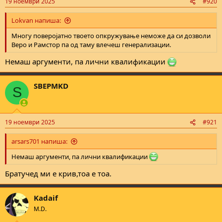
19 ноември 2025
#920
Lokvan напиша:
Многу поверојатно твоето опкружување неможе да си дозволи
Веро и Рамстор па од таму влечеш генерализации.
Немаш аргументи, па лични квалификации
SBEPMKD
Не
S
можеш да ме пратиш, затоа што измамата така функционира.
Прочитај ги мислењата само од форумот, од страница 1 до сега,
и ќе ти стане јасно.
19 ноември 2025
#921
arsars701 напиша:
Немаш аргументи, па лични квалификации
Братучед ми е крив,тоа е тоа.
Kadaif
M.D.