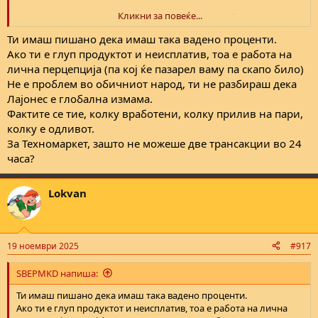
Кликни за повеќе...
Што ги мешаш фирмите партнерски тука не разбирам која е
поврзаноста?
Ти имаш пишано дека имаш така вадено проценти.
Ако ти е глуп продуктот и неисплатив, тоа е работа на
лична перцепција (па кој ќе пазарел ваму па скапо било)
Не е проблем во обичниот народ, ти не разбираш дека
Лајонес е глобална измама.
Фактите се тие, колку вработени, колку прилив на пари,
колку е одливот.
За Техномаркет, зашто не можеше две трансакции во 24
часа?
Lokvan
19 ноември 2025
#917
SBEPMKD напиша:
Ти имаш пишано дека имаш така вадено проценти.
Ако ти е глуп продуктот и неисплатив, тоа е работа на лична