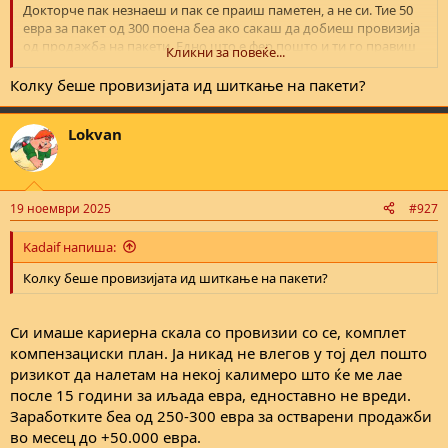
Докторче пак незнаеш и пак се праиш паметен, а не си. Тие 50
евра за пакет од 300 поена беа ако сакаш да добиеш провизија
од продажба на пакети. Едно што е фер пошто и ти го правиш
Кликни за повеќе...
истото што им го шиткаш на другите, второ за да ги вратиш тие
300 треба да донесеш промет што е и поентата на истите. Тие 50
Колку беше провизијата ид шиткање на пакети?
евра јас не ги плаќав затоа што на продавав пакети па немав
заработки од тоа, да продавав, ќе го купев. Неможе да шиткаш
Lokvan
пакети а да не купиш ти, прилично фер.
Автоматски споено мислење:
19 ноември 2025
19 ноември 2025
#927
Kadaif напиша:
Мех, за кого како. За мене беше топ.
Колку беше провизијата ид шиткање на пакети?
Си имаше кариерна скала со провизии со се, комплет
компензациски план. Ја никад не влегов у тој дел пошто
ризикот да налетам на некој калимеро што ќе ме лае
после 15 години за иљада евра, едноставно не вреди.
Заработките беа од 250-300 евра за остварени продажби
во месец до +50.000 евра.