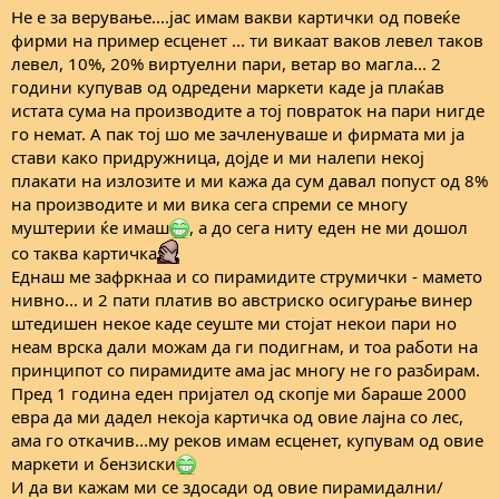
Не е за верување....јас имам вакви картички од повеќе
фирми на пример есценет ... ти викаат ваков левел таков
левел, 10%, 20% виртуелни пари, ветар во магла... 2
години купував од одредени маркети каде ја плаќав
истата сума на производите а тој повраток на пари нигде
го немат. А пак тој шо ме зачленуваше и фирмата ми ја
стави како придружница, дојде и ми налепи некој
плакати на излозите и ми кажа да сум давал попуст од 8%
на производите и ми вика сега спреми се многу
муштерии ќе имаш
, а до сега ниту еден не ми дошол
со таква картичка
Еднаш ме зафркнаа и со пирамидите струмички - мамето
нивно... и 2 пати платив во австриско осигурање винер
штедишен некое каде сеуште ми стојат некои пари но
неам врска дали можам да ги подигнам, и тоа работи на
принципот со пирамидите ама јас многу не го разбирам.
Пред 1 година еден пријател од скопје ми бараше 2000
евра да ми дадел некоја картичка од овие лајна со лес,
ама го откачив...му реков имам есценет, купувам од овие
маркети и бензиски
И да ви кажам ми се здосади од овие пирамидални/