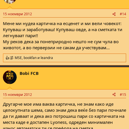
15 ноември 2012
#14
Мене ми нудеа картичка на есценет и ми вели човекот:
Купуваш и заработуваш! Купуваш овде, а на сметката ти
легнуваат пари!!
Му реков дека за понеприродно нешто не сум чула во
животот, а во перверзии не сакам да учествувам...
MSE
,
bookfan
и
leandra
R
e
a
Bobi FCB
c
t
i
o
n
15 ноември 2012
#15
s
:
Другарче мое има ваква картичка, не знам како иде
целокупната шема, само знам дека веќе без пари почнале
да ги даваат и дека ако потрошиш пари со картичката на
места каде е достапен Lyoness, одреден минимален
износ автоматски ти се префрла на сметка.