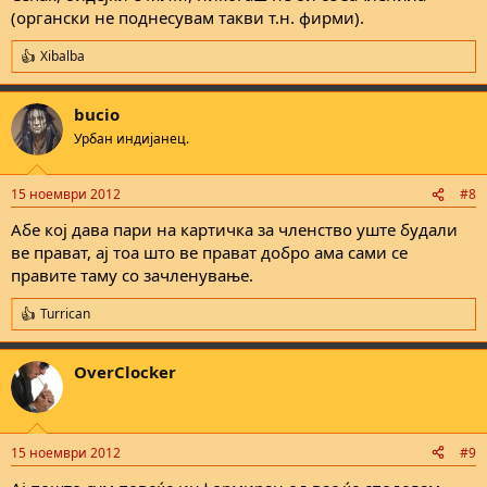
(органски не поднесувам такви т.н. фирми).
Xibalba
R
e
a
bucio
c
t
Урбан индијанец.
i
o
n
15 ноември 2012
#8
s
:
Абе кој дава пари на картичка за членство уште будали
ве прават, ај тоа што ве прават добро ама сами се
правите таму со зачленување.
Turrican
R
e
a
OverClocker
c
t
i
o
n
15 ноември 2012
#9
s
: