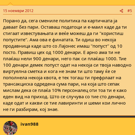
15 ноември 2012
#5
Порано да, сега смениле политика па картичката ја
даваат без пари. Оставаш податоци и е-маил каде да ти
стигаат известувањата и веќе можеш да ги ''користиш
попустите''. Ама ова е финатата. Ти одиш во некоја
продавница каде што со Лајонес имаш ''попуст'' од 10
посто. Правиш цех од 1000 денари. Е арно ама ти не
плаќаш нели 900 денари, него пак си плаќаш 1000. Тие
100 денари демек попуст одат на некоја си твоја наводно
виртуелна сметка и кога не знам ти што таму ќе се
пополнела некоја квота, е тек тогаш ти префрлаат на
трансакциска одредена сума пари, на која што сепак
мислам дека се плаќа 10% персоналец оти тоа ти е како
еден вид на приход. Што се случува со тие сто денари,
каде одат и какви се тие лавиринти и шеми кои лично
не ги разбирам, кој знае.
ivan988