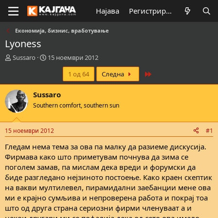
Најава
Регистрирај се
Економија, бизнис, вработување
Lyoness
К
В
Sussaro
15 ноември 2012
р
р
Last
1 од 64
Следна
е
е
а
м
т
е
Sussaro
о
н
Southern comfort, southern sun
р
а
н
з
а
а
15 ноември 2012
#1
т
п
е
о
Гледам нема тема за ова па малку да разиеме дискусија.
м
ч
Фирмава како што приметувам почнува да зима се
а
н
поголем замав, па мислам дека вреди и форумски да
т
у
биде разгледано нејзиното постоење. Како краен скептик
а
в
на вакви мултилевел, пирамидални заебанции мене ова
а
ми е крајно сумљива и непроверена работа и покрај тоа
њ
е
што од друга страна сериозни фирми членуваат а и
некои другари ми се пофалија дека од сето ова имало