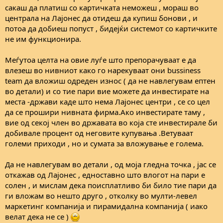
сакаш да платиш со картичката неможеш , мораш во
централа на Лајонес да отидеш да купиш бонови , и
потоа да добиеш попуст , бидејќи системот со картичките
не им функционира.
Меѓутоа целта на овие луѓе што препорачуваат е да
влезеш во нивниот како го нарекуваат они bussiness
team да вложиш одреден износ ( да не навлегувам ептен
во детали) и со тие пари вие можете да инвестирате на
места -држави каде што нема Лајонес центри , се со цел
да се прошири нивната фирма.Ако инвестирате таму ,
вие од секој член во државата во која сте инвестирале би
добивале процент од неговите купувања .Ветуваат
големи приходи , но и сумата за вложување е голема.
Да не навлегувам во детали , од моја гледна точка , јас се
откажав од Лајонес , едноставно што влогот на пари е
солен , и мислам дека поисплатливо би било тие пари да
ги вложам во нешто друго , отколку во мулти-левел
маркетинг компанија и пирамидална компанија ( иако
велат дека не се )