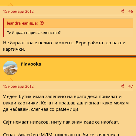
15 ноември 2012
#6
leandra напиша:
Ти бараат пари за членство?
Не бараат тоа е целиот момент...Веро работат со вакви
картички.
Plavooka
15 ноември 2012
#7
У еден бутик имаа залепено на врата дека примаат и
вакви картички. Кога ги прашав дали знаат како можам
да набавам, слегнаа со раменици.
Сајт немаат никаков, ниту пак знам каде се наоѓаат.
Сепак, бидејќи е МЛМ, никогаш не би се зачленила