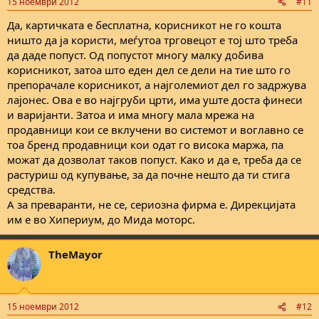
15 ноември 2012
#11
s
:
Да, картичката е бесплатна, корисникот не го кошта
ништо да ја користи, меѓутоа трговецот е тој што треба
да даде попуст. Од попустот многу малку добива
корисникот, затоа што еден дел се дели на тие што го
препорачале корисникот, а најголемиот дел го задржува
лајонес. Ова е во најгруби црти, има уште доста финеси
и варијанти. Затоа и има многу мала мрежа на
продавници кои се вклучени во системот и воглавно се
тоа бренд продавници кои одат го висока маржа, па
можат да дозволат таков попуст. Како и да е, треба да се
растуриш од купување, за да почне нешто да ти стига
средства.
А за преваранти, не се, сериозна фирма е. Дирекцијата
им е во Хипериум, до Мида моторс.
TheMayor
15 ноември 2012
#12