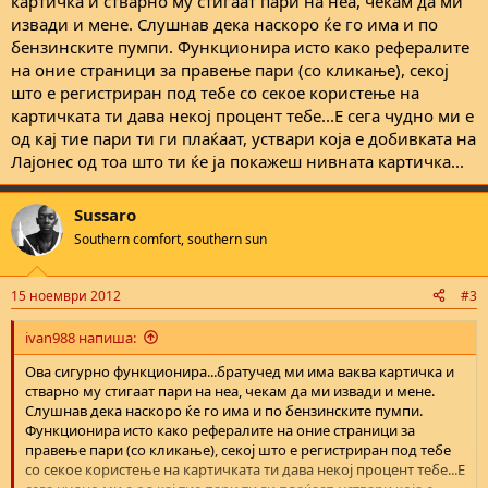
картичка и стварно му стигаат пари на неа, чекам да ми
извади и мене. Слушнав дека наскоро ќе го има и по
бензинските пумпи. Функционира исто како рефералите
на оние страници за правење пари (со кликање), секој
што е регистриран под тебе со секое користење на
картичката ти дава некој процент тебе...Е сега чудно ми е
од кај тие пари ти ги плаќаат, уствари која е добивката на
Лајонес од тоа што ти ќе ја покажеш нивната картичка...
Sussaro
Southern comfort, southern sun
15 ноември 2012
#3
ivan988 напиша:
Ова сигурно функционира...братучед ми има ваква картичка и
стварно му стигаат пари на неа, чекам да ми извади и мене.
Слушнав дека наскоро ќе го има и по бензинските пумпи.
Функционира исто како рефералите на оние страници за
правење пари (со кликање), секој што е регистриран под тебе
со секое користење на картичката ти дава некој процент тебе...Е