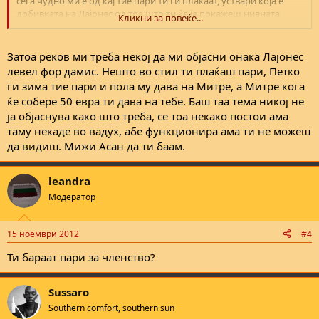
сега чудно ми е од кај тие пари ти ги плаќаат, уствари која е
добивката на Лајонес од тоа што ти ќе ја покажеш нивната
Кликни за повеќе...
картичка...
Затоа реков ми треба некој да ми објасни онака Лајонес
левел фор дамис. Нешто во стил ти плаќаш пари, Петко
ги зима тие пари и пола му дава на Митре, а Митре кога
ќе собере 50 евра ти дава на тебе. Баш таа тема никој не
ја објаснува како што треба, се тоа некако постои ама
таму некаде во вадух, абе функционира ама ти не можеш
да видиш. Мижи Асан да ти баам.
leandra
Модератор
15 ноември 2012
#4
Ти бараат пари за членство?
Sussaro
Southern comfort, southern sun