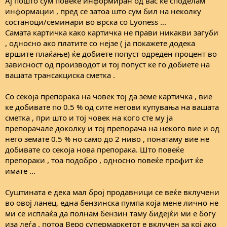
Ај пошто сум повеќе информиран од вас ќе споделам
информации , пред се затоа што сум бил на неколку
состаноци/семинари во врска со Lyoness ...
Самата картичка како картичка не прави никакви загуби
, односно ако платите со нејзе ( ја покажете додека
вршите плаќање) ќе добиете попуст одреден процент во
зависност од производот и тој попуст ке го добиете на
вашата трансакциска сметка .
Со секоја препорака на човек тој да земе картичка , вие
ке добивате по 0.5 % од сите негови купувања на вашата
сметка , при што и тој човек на кого сте му ја
препорачале доколку и тој препорача на некого вие и од
него земате 0.5 % но само до 2 ниво , понатаму вие не
добивате со секоја нова препорака. Што повеќе
препораки , тоа подобро , односно повеќе профит ќе
имате ...
Суштината е дека мал број продавници се веќе вклучени
во овој ланец, една бензинска пумпа која мене лично не
ми се исплаќа да полнам бензин таму бидејќи ми е богу
иза леѓа , потоа Веро супермаркетот е вклучен за кој ако