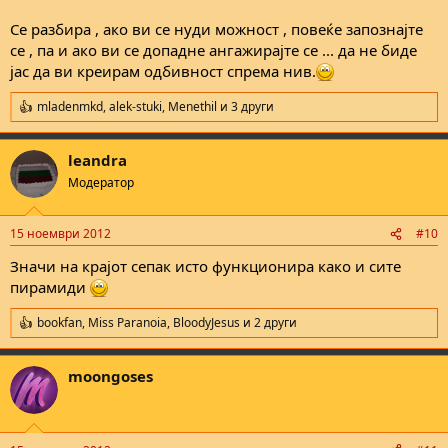
Се разбира , ако ви се нуди можност , повеќе запознајте
се , па и ако ви се допадне ангажирајте се ... да не биде
јас да ви креирам одбивност спрема нив.
mladenmkd
,
alek-stuki
,
Menethil
и 3 други
R
e
a
leandra
c
t
Модератор
i
o
n
15 ноември 2012
#10
s
:
Значи на крајот сепак исто функционира како и сите
пирамиди
bookfan
,
Miss Paranoia
,
BloodyJesus
и 2 други
R
e
a
moongoses
c
t
i
o
n