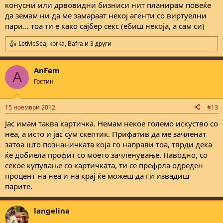
конусни или дрвовидни бизниси нит планирам повеќе
да земам ни да ме замараат некој агенти со виртуелни
пари... тоа ти е како сајбер секс (ебиш некоја, а сам си)
LetMeSea
,
korka
,
Bafra
и 3 други
R
e
a
AnFem
c
A
t
Гостин
i
o
n
15 ноември 2012
#13
s
:
Јас имам таква картичка. Немам некое големо искуство со
неа, а исто и јас сум скептик. Прифатив да ме зачленат
затоа што познаничката која го направи тоа, тврди дека
ќе добиела профит со моето зачленување. Наводно, со
секое купување со картичката, ти се префрла одреден
процент на неа и на крај ќе можеш да ги извадиш
парите.
langelina