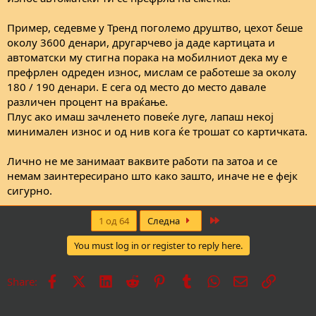
Пример, седевме у Тренд поголемо друштво, цехот беше
околу 3600 денари, другарчево ја даде картицата и
автоматски му стигна порака на мобилниот дека му е
префрлен одреден износ, мислам се работеше за околу
180 / 190 денари. Е сега од место до место давале
различен процент на враќање.
Плус ако имаш зачленето повеќе луге, лапаш некој
минимален износ и од нив кога ќе трошат со картичката.
Лично не ме занимаат ваквите работи па затоа и се
немам заинтересирано што како зашто, иначе не е фејк
сигурно.
Last
1 од 64
Следна
You must log in or register to reply here.
Facebook
X
LinkedIn
Reddit
Pinterest
Tumblr
WhatsApp
Е-пошта
Врска
Share: