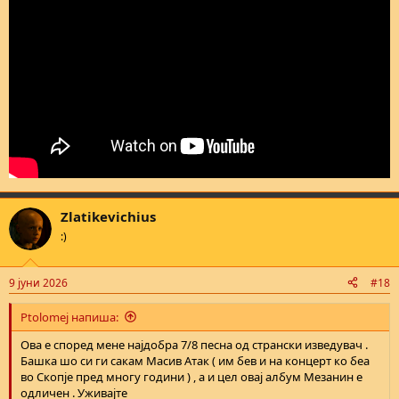
Zlatikevichius
:)
9 јуни 2026
#18
Ptolomej напиша:
Ова е според мене најдобра 7/8 песна од странски изведувач .
Башка шо си ги сакам Масив Атак ( им бев и на концерт ко беа
во Скопје пред многу години ) , а и цел овај албум Мезанин е
одличен . Уживајте