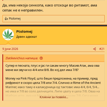
Да, има некоја синкопа, како отскоци во ритамот, ама
сепак не е неправилен.
Ptolomej
R
e
a
Ptolomej
c
t
Дрвен адвокат
i
o
n
9 јуни 2026
#21
s
:
Zlatikevichius напиша:
Супер е песната, плус и јас ги сакам многу Масив Атак, ама ова
мене ми звучи ко 4/4 или 8/8. Во кој дел има 7/8?
Money на Pink Floyd, што беше предложена, на пример, пред
рефренот е скоро цела 7/8 или 7/4. Слично и Rime of the Ancient
Mariner, иако таму е калакурница од тактови: има 4/4, 6/4, 5/4...
но има и 7/8 во соло делниците. Липе цвату е цела 7/8. Оваа на
Mathias исто, ама кај Масив Атак јас не слушам 7/8. Сега може
Кликни за повеќе...
грешам, не знам, затоа барам појаснување. Пушти ја и ќе
забележиш, тактот е та-та, та-та, та-та, та-та. Или број - секоја