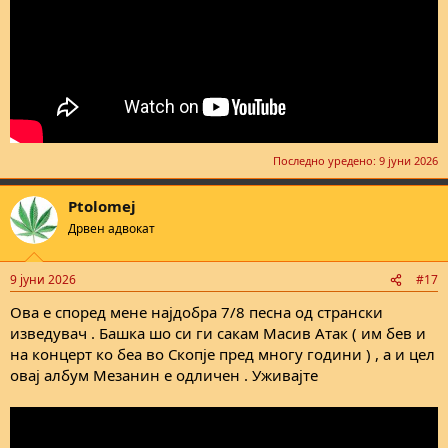
Последно уредено:
9 јуни 2026
Ptolomej
Дрвен адвокат
9 јуни 2026
#17
Ова е според мене најдобра 7/8 песна од странски
изведувач . Башка шо си ги сакам Масив Атак ( им бев и
на концерт ко беа во Скопје пред многу години ) , а и цел
овај албум Мезанин е одличен . Уживајте