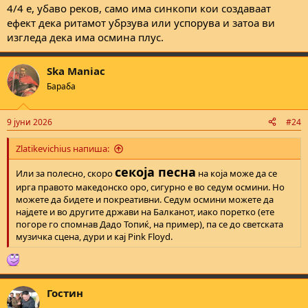
4/4 е, убаво реков, само има синкопи кои создаваат
ефект дека ритамот убрзува или успорува и затоа ви
изгледа дека има осмина плус.
Ska Maniac
Бараба
9 јуни 2026
#24
Zlatikevichius напиша:
секоја песна
Или за полесно, скоро
на која може да се
ирга правото македонско оро, сигурно е во седум осмини. Но
можете да бидете и покреативни. Седум осмини можете да
најдете и во другите држави на Балканот, иако поретко (ете
погоре го спомнав Дадо Топиќ, на пример), па се до светската
музичка сцена, дури и кај Pink Floyd.
Гостин