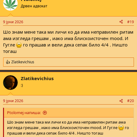
t
Дрвен адвокат
i
o
n
9 јуни 2026
#19
s
:
Шо знам мене така ми личи ко да има неправилен ритам
ама изгледа грешам , иако има блискоисточен mood. И
Гугле
го прашав и вели дека сепак било 4/4 . Ништо
тогаш
Zlatikevichius
R
e
a
Zlatikevichius
c
t
:)
i
o
n
9 јуни 2026
#20
s
:
Ptolomej напиша:
Шо знам мене така ми личи ко да има неправилен ритам ама
изгледа грешам , иако има блискоисточен mood. И Гугле
го
прашав и вели дека сепак било 4/4 . Ништо тогаш