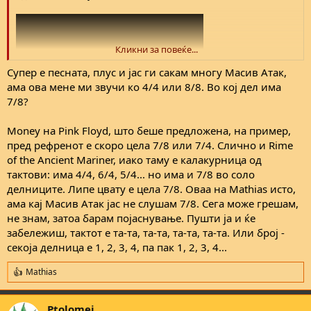
Кликни за повеќе...
Супер е песната, плус и јас ги сакам многу Масив Атак,
ама ова мене ми звучи ко 4/4 или 8/8. Во кој дел има
7/8?
Money на Pink Floyd, што беше предложена, на пример,
пред рефренот е скоро цела 7/8 или 7/4. Слично и Rime
of the Ancient Mariner, иако таму е калакурница од
тактови: има 4/4, 6/4, 5/4... но има и 7/8 во соло
делниците. Липе цвату е цела 7/8. Оваа на Mathias исто,
ама кај Масив Атак јас не слушам 7/8. Сега може грешам,
не знам, затоа барам појаснување. Пушти ја и ќе
забележиш, тактот е та-та, та-та, та-та, та-та. Или број -
секоја делница е 1, 2, 3, 4, па пак 1, 2, 3, 4...
Mathias
R
e
a
Ptolomej
c