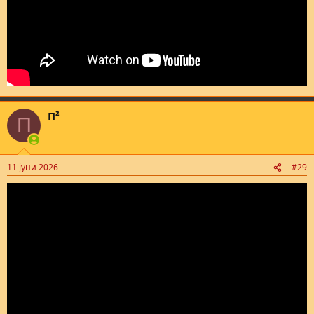
П²
П
11 јуни 2026
#29