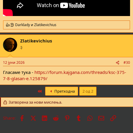
Darklady
и
Zlatikevichius
R
e
a
Zlatikevichius
c
t
:)
i
o
n
12 јуни 2026
#30
s
:
Гласаме тука -
https://forum.kajgana.com/threads/ksc-375-
7-8-glasan-e.125879/
First
Претходна
2 од 2
Затворена за нови мислења.
Facebook
X
LinkedIn
Reddit
Pinterest
Tumblr
WhatsApp
Е-пошта
Врска
Share: