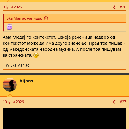
n
9 јуни 2026
#26
s
:
Ska Maniac напиша:
Ама гледај го контекстот. Секоја реченица надвор од
контекстот може да има друго значење. Пред тоа пишав -
од македонската народна музика. А после тоа пишувам
за странската.
Ska Maniac
R
e
a
bijons
c
t
i
o
n
10 јуни 2026
#27
s
: