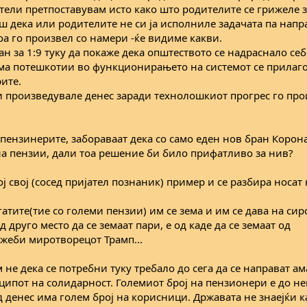
ители претпоставувам исто како што родителите се грижеле з
ш дека или родителите не си ја исполниле задачата па нап
оа го произвел со намери -ќе видиме какви.
н за 1:9 туку да покаже дека општеството се надраснало себ
има потешкотии во функционирањето на системот се прилаг
ите.
и произведувале денес заради технолошкиот прогрес го про
пензинерите, забораваат дека со само еден нов бран Корона
а пензии, дали тоа решение би било прифатливо за нив?
ој свој (сосед пријател познаник) пример и се разбира носа
гатите(тие со големи пензии) им се зема и им се дава на с
д друго место да се земаат пари, е од каде да се земаат од
жеби миротворецот Трамп...
 не дека се потребни туку требало до сега да се направат ам
ципот на солидарност. Големиот број на пензионери е до не
д денес има голем број на корисници. Државата не знаејќи к