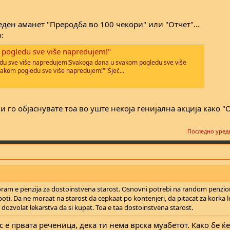
еден аманет "Преродба во 100 чекори" или "Отчет"...
:
pogledu sve više napredujem!"
du sve više napredujem!Svakoga dana u svakom pogledu sve više
kom pogledu sve više napredujem!""Sjeć...
и го објаснувате тоа во уште некоја генијална акција како "
Последно уред
ram e penzija za dostoinstvena starost. Osnovni potrebi na random penzion
raboti. Da ne moraat na starost da cepkaat po kontenjeri, da pitacat za korka l
 dozvolat lekarstva da si kupat. Toa e taa dostoinstvena starost.
 е првата реченица, дека ти нема врска муабетот. Како бе ќ