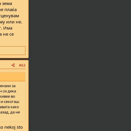
а зема
не плаќа
отценувам
му или не.
г. Има
а не се
#63
пензии за
н си дека
 живее во
 и секогаш
лавата како
азад, да не
so nekoj sto