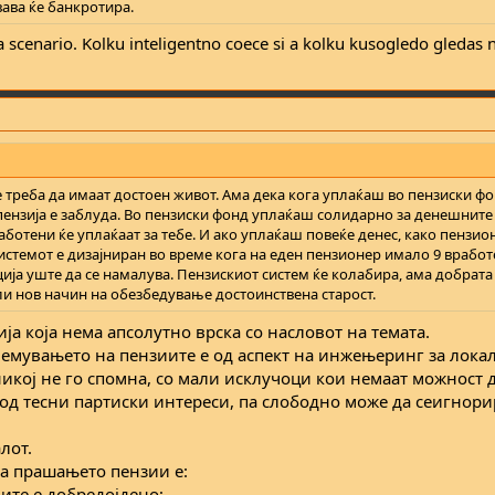
ава ќе банкротира.
a scenario. Kolku inteligentno coece si a kolku kusogledo gledas 
 треба да имаат достоен живот. Ама дека кога уплаќаш во пензиски ф
пензија е заблуда. Во пензиски фонд уплаќаш солидарно за денешните
ботени ќе уплаќаат за тебе. И ако уплаќаш повеќе денес, како пензио
истемот е дизајниран во време кога на еден пензионер имало 9 вработ
ција уште да се намалува. Пензискиот систем ќе колабира, ама добрата 
сли нов начин на обезбедување достоинствена старост.
ја која нема апсолутно врска со насловот на темата.
лемувањето на пензиите е од аспект на инжењеринг за лока
 никој не го спомна, со мали исклучоци кои немаат можност д
 од тесни партиски интереси, па слободно може да сеигнори
лот.
а прашањето пензии е:
ите е добредојдено;