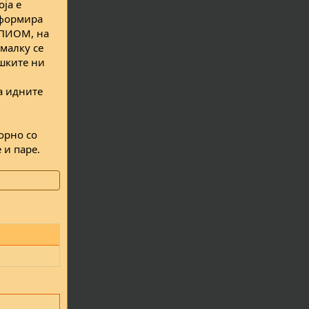
оја е
 формира
 ПИОМ, на
јмалку се
ешките ни
а идните
порно со
 и паре.