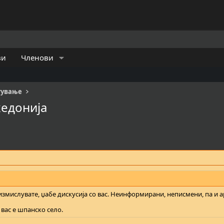
ви
Членови
тување
кедонија
измислувате, џабе дискусија со вас. Неинформирани, неписмени, па и а
 вас е шпанско село.