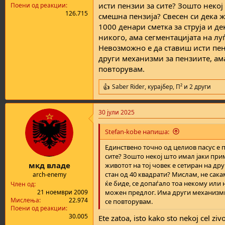
исти пензии за сите? Зошто неко
Поени од реакции
126.715
смешна пензија? Свесен си дека жи
1000 денари сметка за струја и д
никого, ама сегментацијата на лу
Невозможно е да ставиш исти пенз
други механизми за пензиите, ама 
повторувам.
Saber Rider
,
курајбер
,
П²
и 2 други
R
e
a
30 јули 2025
c
t
i
Stefan-kobe напиша:
o
n
Единствено точно од целиов пасус е п
s
сите? Зошто некој што имал јаки при
:
мкд владе
животот на тој човек е сетиран на дру
стан од 40 квадрати? Мислам, не сак
arch-enemy
ќе биде, се допаѓало тоа некому или 
Член од
можен предлог. Има други механизми з
21 ноември 2009
Мислења
22.974
се повторувам.
Поени од реакции
30.005
Ete zatoa, isto kako sto nekoj cel ziv