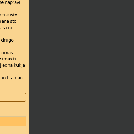
ne napravil
ti e isto
trana sto
rvi ni
, drugo
ko imas
 imas ti
aj edna kukja
 umrel taman