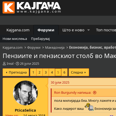
Kajgana.com
Форуми
Што е ново
Топ посто
Нови мислења
Пребарувај
Kajgana.com
Форуми
Македонија
Економија, бизнис, врабо
Пензиите и пензискиот столб во Ма
К
В
Ireal
26 јули 2025
р
р
Претходна
1
2
3
4
5
6
Следна
е
е
а
м
т
е
30 јули 2025
о
н
р
а
Ron Burgundy напиша:
н
з
а
а
пола милијарда беа. Многу лажете и 
т
п
Како лидерот ваш
Економија за
PticaSelica
е
о
м
ч
Член од
14 август 2018