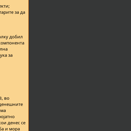
екти;
тарите за да
колку добил
 компонента
ална
ука за
8, во
 денешните
ама
ројатно
кои денес се
ба и мора