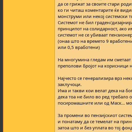
да се грижат за своите стари род
ко ги читаш коментарите ќе види
монструми или некој системски т
Системот не бил граден/дизајнира
принципот на солидарност, ако 
системот не се убиваат пензионер
(онаа што на времето 9 вработен
или 0,5 вработени)
На многумина гледам им сметаат 
преполови бројот на корисници н
Најчесто се генерализира врз нек
заклучоци.
Има и такви кои велат дека на бо
дека тоа не било во ред требало о
посиромашните или од Маск... мо
За промени во пензијскиот систем
и понатаму да се темелат на прин
затоа што и без уплата во тој фон