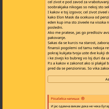
cel zivot e pod zavod za vrabotuvanje
soobrakjaka nikogas so nekoj sto se
I kakov e toj izgovor, cel zivot zivee
kako Elon Mask da ocekuva od penzijat
eden kup ima sto ziveele na visoka n
posledni.
Ako me pratese, jas go predloziv avstr
pakovanje.
Sakas da se kurcis na starost, zabor
finansii pogolemi od tamu nekoja refe
pokraj kukjata tvoja uste dve kukji dr
i ke zivejs ko bubreg vo loj duri da um
P.s a kakov e zakonot ako si plakjal
pred da se penzioniras. So vika zako
А
PticaSelica напиша:
И јас одамна викам дека не чека бугарс