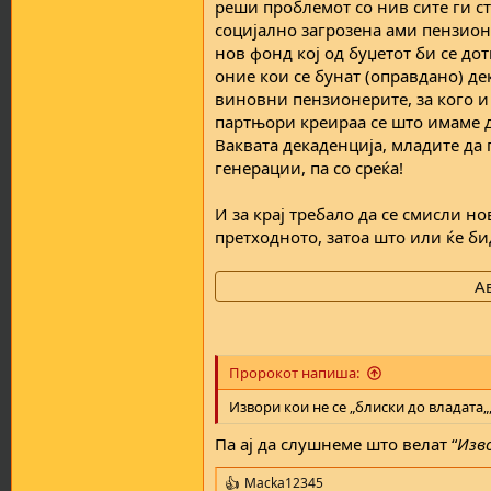
реши проблемот со нив сите ги ст
социјално загрозена ами пензион
нов фонд кој од буџетот би се д
оние кои се бунат (оправдано) де
виновни пензионерите, за кого и
партњори креираа се што имаме д
Ваквата декаденција, младите да 
генерации, па со среќа!
И за крај требало да се смисли но
претходното, затоа што или ќе би
А
Пророкот напиша:
Извори кои не се „блиски до владата„
Па ај да слушнеме што велат “
Изво
Macka12345
R