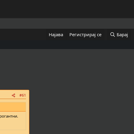
Најава
Регистрирај се
Барај
#61
рогантни.