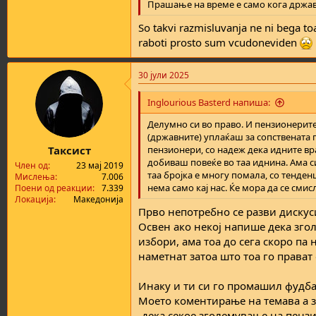
Прашање на време е само кога држав
So takvi razmisluvanja ne ni bega to
raboti prosto sum vcudoneviden
30 јули 2025
Inglourious Basterd напиша:
Делумно си во право. И пензионерите
(државните) уплаќаш за сопствената 
Таксист
пензионери, со надеж дека идните вра
добиваш повеќе во таа иднина. Ама с
Член од
23 мај 2019
таа бројка е многу помала, со тенден
Мислења
7.006
нема само кај нас. Ќе мора да се сми
Поени од реакции
7.339
Локација
Македонија
Прво непотребно се разви дискуси
Освен ако некој напише дека зго
избори, ама тоа до сега скоро па
наметнат затоа што тоа го прават
Инаку и ти си го промашил фудба
Моето коментирање на темава а з
-дека секое зголемување на пензи