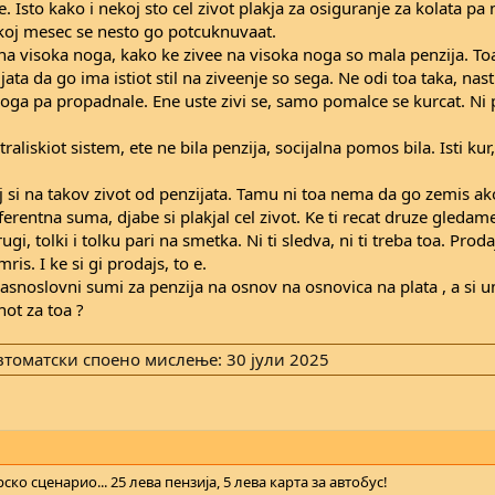
. Isto kako i nekoj sto cel zivot plakja za osiguranje za kolata pa 
koj mesec se nesto go potcuknuvaat.
l na visoka noga, kako ke zivee na visoka noga so mala penzija. Toa 
a da go ima istiot stil na ziveenje so sega. Ne odi toa taka, nas
oga pa propadnale. Ene uste zivi se, samo pomalce se kurcat. Ni p
aliskiot sistem, ete ne bila penzija, socijalna pomos bila. Isti kur
aj si na takov zivot od penzijata. Tamu ni toa nema da go zemis a
rentna suma, djabe si plakjal cel zivot. Ke ti recat druze gledame
ugi, tolki i tolku pari na smetka. Ni ti sledva, ni ti treba toa. Prod
ris. I ke si gi prodajs, to e.
 basnoslovni sumi za penzija na osnov na osnovica na plata , a si
not za toa ?
втоматски споено мислење:
30 јули 2025
ко сценарио... 25 лева пензија, 5 лева карта за автобус!