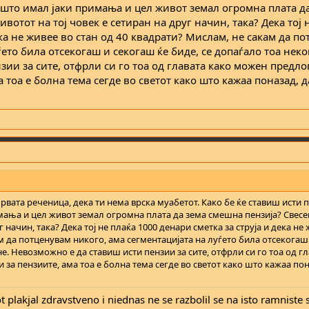
ј што имал јаки примања и цел живот земал огромна плата д
вотот на тој човек е сетиран на друг начин, така? Дека тој 
ека не живее во стан од 40 квадрати? Мислам, не сакам да п
ѓето била отсекогаш и секогаш ќе биде, се допаѓало тоа неко
ии за сите, отфрли си го тоа од главата како можен предло
тоа е болна тема сегде во светот како што кажаа поназад, д
рвата реченица, дека ти нема врска муабетот. Како бе ќе ставиш исти 
мања и цел живот земал огромна плата да зема смешна пензија? Свесе
г начин, така? Дека тој не плаќа 1000 денари сметка за струја и дека не
ам да потценувам никого, ама сегментацијата на луѓето била отсекогаш
не. Невозможно е да ставиш исти пензии за сите, отфрли си го тоа од г
а пензиите, ама тоа е болна тема сегде во светот како што кажаа пон
ot plakjal zdravstveno i niednas ne se razbolil se na isto ramniste 