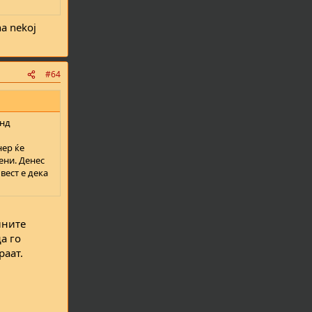
na nekoj
#64
онд
нер ќе
ени. Денес
вест е дека
лните
а го
раат.