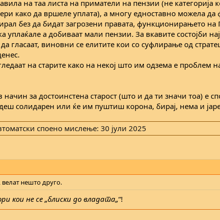
авила на таа листа на приматели на пензии (не категорија к
ери како да вршеле уплата), а многу едноставно можела да
отирал без да бидат загрозени правата, функционирањето на
ка уплаќале а добиваат мали пензии. За вкавите состојби на
 да гласаат, виновни се елитите кои со суфлирање од страт
енес.
гледаат на старите како на некој што им одзема е проблем н
в начин за достоинстена старост (што и да ти значи тоа) е с
деш солидарен или ќе им пуштиш корона, бирај, нема и јаре
втоматски споено мислење:
30 јули 2025
, велат нешто друго.
ри кои не се „блиски до владата„
“!