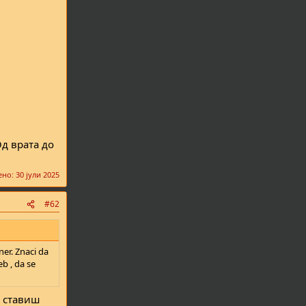
Од врата до
ено:
30 јули 2025
#62
er. Znaci da
eb , da se
е ставиш