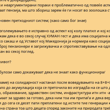
 и неаргументирани пораки е проблематично од повеќе асп
ат пензија, ма што збориш зарем ќе ги носат во зоолошка с
овен претходниот систем; (како само бог знае)
зголемувањето е исправно од аспект кој колу платил и кој 
жам дека е во секој случај ХУМАН гест и дека има социјална
ко сакаш и од Уставот кој Македонија ја нормира како социј
 број пензионери е загрижувачка и спротивставување на одл
н во секој поглед.
живот?
ебулози само докажуваат дека не знаат како функционира/
раме) на солидарност настанал после воведувањето на 8+8+
ло до акумулација која се преточила во изградба на се што
, образование, здравствен систем, инфрастуктура итн итн -
аат за здраво за готово, дека ним тоа им припаѓа и дека ве
 до сега се десет пати преплатени од истите тие генерации 
е на страна тоа што децата според законите на природата тре