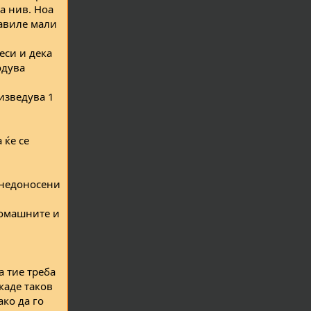
а нив. Ноа
равиле мали
еси и дека
одува
изведува 1
 ќе се
т недоносени
иромашните и
а тие треба
каде таков
ако да го