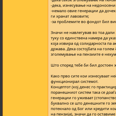
-дека, изнесување на недоносени
-немало овие генерации да дочека
ги хранат лавовите;
-за проблемите во фондот бил вин
Значи не навлегував во тоа дали 
туку со единствена намера да ука
која извира од солидарноста па а
држава. Дека состојбата на голем
зголемување на пензиите е нехума
Што според тебе би бил достоен 
Како прво сите кои изнесуваат н
функционирал системот.
Концептот (кој денес го практици
поранешниот систем така се доаѓа
генерации го уживаат (стопанство
буквално се што денешните го зем
потекнало од Бог или кредити кои
на пензија), значи да го оставим