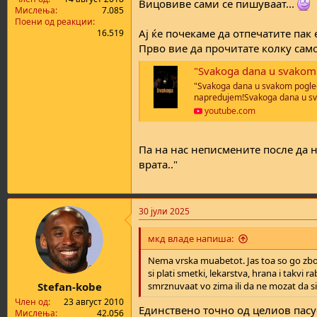
Вицовиве сами се пишуваат...
а
н
Мислења
7.085
т
у
Поени од реакции
Ај ќе почекаме да отпечатите пак 
16.519
а
в
а
Прво вие да прочитате колку само
њ
"Svakoga dana u svakom 
е
"Svakoga dana u svakom pogle
napredujem!Svakoga dana u sva
youtube.com
Па на нас неписмените после да н
врата.."
30 јули 2025
мкд владе напиша:
Nema vrska muabetot. Jas toa so go zbo
si plati smetki, lekarstva, hrana i takvi 
Stefan-kobe
smrznuvaat vo zima ili da ne mozat da si
Член од
23 август 2010
Единствено точно од целиов пасус
Мислења
42.056