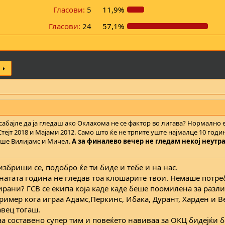
Гласови:
5
11,9%
Гласови:
24
57,1%
абајле да ја гледаш ако Оклахома не се фактор во лигава? Нормално 
н Стејт 2018 и Мајами 2012. Само што ќе не трпите уште најмалце 10 годи
аше Вилијамс и Мичел.
А за финалево вечер не гледам некој неутр
збриши се, подобро ќе ти биде и тебе и на нас.
инатата година не гледав тоа клошарите твои. Немаше потре
нирани? ГСВ се екипа која каде каде беше поомилена за разл
имер кога играа Адамс,Перкинс, Ибака, Дурант, Харден и В
авец тогаш.
а составено супер тим и повеќето навиваа за ОКЦ бидејќи б