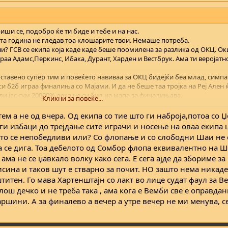
ши се, подобро ќе ти биде и тебе и на нас.
тата година не гледав тоа клошарите твои. Немаше потреба.
ни? ГСВ се екипа која каде каде беше поомилена за разлика од ОКЦ. О
аа Адамс,Перкинс, Ибака, Дурант, Харден и Вестбрук. Ама ти веројатн
ставено супер тим и повеќето навиваа за ОКЦ бидејќи беа млад, симпа
си б2б играа финалиња со Мајами. И да не беше таа тројка на Реј Ален 
ли јас сум 20000% дека не си бил на мапа за финалињава.
Кликни за повеќе...
 толку си прател во ГСВ. Дај боже да ве трпиме вака уште 10 години со
ем а не од вчера. Од екипа со тие што ги наброја,потоа со 
ова 10 години живи били па видели. Шаи е 27. Уште 3-5 сезони докол
 ги избаци до трејдање сите играчи и носење на оваа екипа 
што се непобедливи или? Со флопање и со слободни Шаи не 
ејтани поради начинот на игра. Туку поради третманот од НБА околу р
а се дига. Тоа дебелото од Сомбор флопа еквивалентно на Ш
а не се џавкало волку како сега. Е сега ајде да збориме за
исина и таков шут е стварно за почит. НО зашто нема никад
еди. Ако е така и Денвер без Гордон не треба да смета дека сте ги по
о мајсторката го забораваш? Не бе не сте токму жими се. Каков изгов
штитен. Го мава Хартенштајн со лакт во лице судат фаул за В
 лош дечко и не треба така , ама кога е Вемби све е оправдан
пне од глава. Ама нека биде нека трепка.
ршини. А за финалево а вечер а утре вечер не ми менува, с
е па гледаме како помина се тоа.
еписмени ем арогантни.