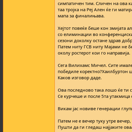
симпатичен тим. Сличен на ова к
таа тројка на Реј Ален ќе ги мати
мапа за финалињава.
Хејтот повеќе беше кон змијата ал
со елиминации во конференциски.
сезони доколку остане здрав добр
Патем ниту ГСВ ниту Мајами не б
околу ростерот кои го направија.
Сега Вилихамс Мичел. Сите имале 
победиле коректно?Хаилбуртон шт
Каков изговор даде.
Ова последново така лошо ќе ти с
Се курчеше и после 5та утакмица 
Викам јас новиве генерации глуп
Патем не е вечер туку утре вече
Пушти да ги гледаш најјаките ова