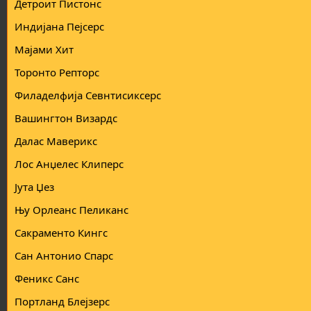
Детроит Пистонс
а
н
т
у
Индијана Пејсерс
а
в
а
Мајами Хит
њ
е
Торонто Репторс
Филаделфија Севнтисиксерс
Вашингтон Визардс
Далас Маверикс
Лос Анџелес Клиперс
Јута Џез
Њу Орлеанс Пеликанс
Сакраменто Кингс
Сан Антонио Спарс
Феникс Санс
Портланд Блејзерс