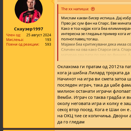
t
i
The xx напиша:
o
n
Мислам какви бисер испиша. Дај избри
s
Прво јас сум фан на Спарс. Еве мина
:
Скаузер1997
Како е тоа најјак кога беа елиминира
интересна зе гледање пример кога игр
Член од
25 август 2024
полноглавец тогаш.
Мислења
193
Мајами беа критикувани дека имаа со
Поени од реакции
593
Сличен на ова како Спарси сега. Спар
матираа два пати по ред во финале. А
Хејтот повеќе беше кон змијата али ти
Оклахома ги пратам од 2012та пат
елиминации во конференциски. Патем 
кога ја шибна Лилард тројката да
здрав добро ќе биде.
Начинот на игра ви смета затоа 
Патем ниту ГСВ ниту Мајами не беа х
последен играч, така да џабе фам
го направија.
милион останати играчи флопаат ам
Вемби. Играч со таква градба и в
Сега Вилихамс Мичел. Сите имале повр
коректно?Хаилбуртон што се поврди в
околу неговата игра и колку е за
секој втор посед. Кога е Шаи он е
Ова последново така лошо ќе ти се лу
на ОКЦ тие се копичиња. Двојни а
Се курчеше и после 5та утакмица овд
да го гледам
Викам јас новиве генерации глупи, н