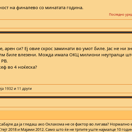
ност на финалево со минатата година.
Последно уре
е, арен си? Еј овие скрос заминати во умот биле. Јас не ни з
илм биле влезени. Можда имала ОКЦ милиони неутралци што
 РВ.
кеф во 4 ноќеска?
ја 1932
и 11 други
абајле да ја гледаш ако Оклахома не се фактор во лигава? Нормално 
н Стејт 2018 и Мајами 2012. Само што ќе не трпите уште најмалце 10 годи