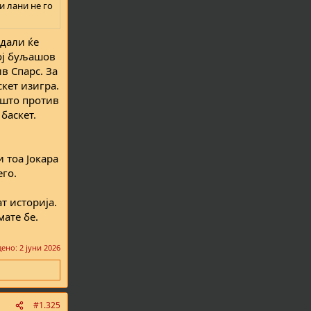
и лани не го
дали ќе
вој буљашов
в Спарс. За
кет изигра.
ишто против
баскет.
 тоа Јокара
его.
т историја.
ате бе.
дено:
2 јуни 2026
#1.325