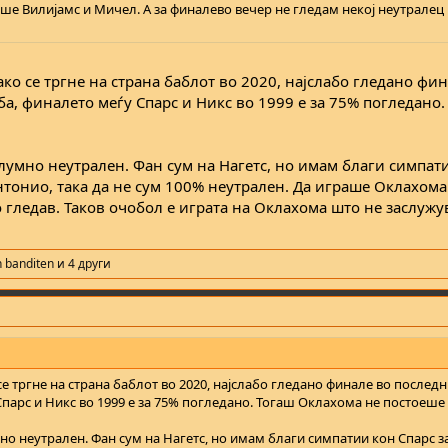
ше Вилијамс и Мичел. А за финалево вечер не гледам некој неутралец
ко се тргне на страна баблот во 2020, најслабо гледано фи
а, финалето меѓу Спарс и Никс во 1999 е за 75% погледано.
елумно неутрален. Фан сум на Нагетс, но имам благи симпат
нтонио, така да не сум 100% неутрален. Да играше Оклахом
 гледав. Таков очобол е играта на Оклахома што не заслужу
n banditen
и 4 други
е тргне на страна баблот во 2020, најслабо гледано финале во последн
Спарс и Никс во 1999 е за 75% погледано. Тогаш Оклахома не постоеше 
мно неутрален. Фан сум на Нагетс, но имам благи симпатии кон Спарс з