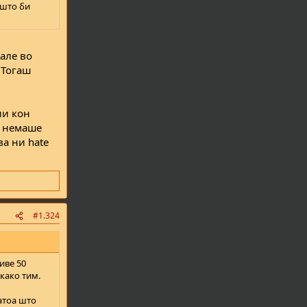
 што би
нале во
 Тогаш
ии кон
а немаше
ва ни hate
#1.324
иве 50
како тим.
атоа што