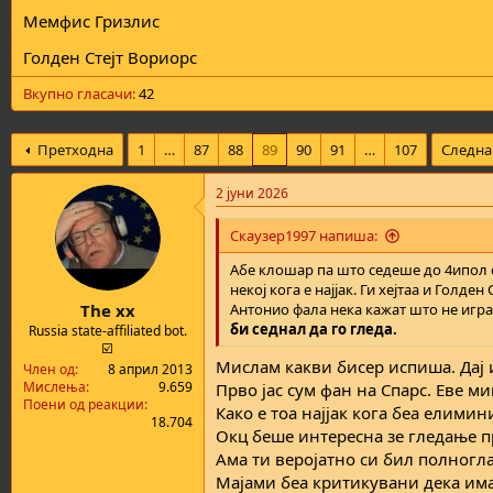
Мемфис Гризлис
Голден Стејт Вориорс
Вкупно гласачи
42
Претходна
1
…
87
88
89
90
91
…
107
Следна
2 јуни 2026
Скаузер1997 напиша:
Абе клошар па што седеше до 4ипол с
некој кога е најјак. Ги хејтаа и Голде
The xx
Антонио фала нека кажат што не игр
би седнал да го гледа.
Russia state-affiliated bot.
☑️
Мислам какви бисер испиша. Дај и
Член од
8 април 2013
Мислења
9.659
Прво јас сум фан на Спарс. Еве м
Поени од реакции
Како е тоа најјак кога беа елими
18.704
Окц беше интересна зе гледање пр
Ама ти веројатно си бил полногл
Мајами беа критикувани дека има