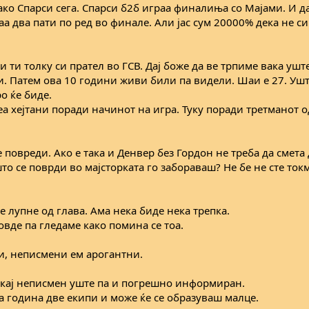
ако Спарси сега. Спарси б2б играа финалиња со Мајами. И д
раа два пати по ред во финале. Али јас сум 20000% дека не с
и ти толку си прател во ГСВ. Дај боже да ве трпиме вака уш
 Патем ова 10 години живи били па видели. Шаи е 27. Ушт
о ќе биде.
еа хејтани поради начинот на игра. Туку поради третманот 
повреди. Ако е така и Денвер без Гордон не треба да смета 
о се поврди во мајсторката го забораваш? Не бе не сте ток
е лупне од глава. Ама нека биде нека трепка.
овде па гледаме како помина се тоа.
и, неписмени ем арогантни.
р, кај неписмен уште па и погрешно информиран.
а година две екипи и може ќе се образуваш малце.