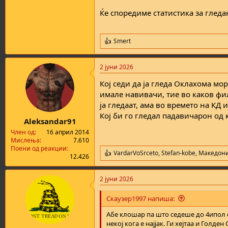
Ќе споредиме статистика за гледа
Smert
R
e
a
2 јуни 2026
c
t
Кој седи да ја гледа Оклахома мор
i
o
имале навивачи, тие во каков ф
n
ја гледаат, ама во времето на КД и
s
Кој би го гледал падавичарон од 
:
Aleksandar91
Член од
16 април 2014
Мислења
7.610
Поени од реакции
VardarVoSrceto
,
Stefan-kobe
,
Македони
R
12.426
e
a
2 јуни 2026
c
t
i
Скаузер1997 напиша:
o
n
Абе клошар па што седеше до 4ипол с
s
некој кога е најјак. Ги хејтаа и Голде