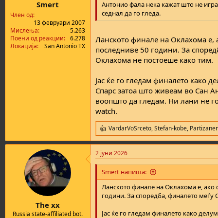
:
Smert
Антонио фала нека кажат што не игра
седнал да го гледа.
Член од
13 февруари 2007
Мислења
5.263
Поени од реакции
6.278
Ланското финале на Оклахома е, а
Локација
San Antonio TX
последниве 50 години. За споредб
Оклахома не постоеше како тим.
Јас ќе го гледам финалето како д
Спарс затоа што живеам во Сан А
воопшто да гледам. Ни лани не го
watch.
VardarVoSrceto
,
Stefan-kobe
,
Partizane
R
e
a
2 јуни 2026
c
t
i
Smert напиша:
o
n
Ланското финале на Оклахома е, ако с
s
години. За споредба, финалето меѓу 
:
The xx
Јас ќе го гледам финалето како делу
Russia state-affiliated bot.