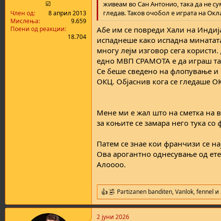
☑️
живеам во Сан Антонио, така да не с
гледав. Таков очобол е играта на Окл
Член од
8 април 2013
Мислења
9.659
Поени од реакции
Абе им се повреди Хали на Индиј
18.704
испаднеше како испадна минатата
многу лејм изговор сега користи.
едно МВП СРАМОТА е да играш так
Се беше сведено на флопување и
ОКЦ. Објаснив кога се гледаше ОК
Мене ми е жал што на сметка на в
за коњите се замара него тука со 
Патем се знае кои франчизи се на
Ова арогантно однесување од ете
Алоооо.
Partizanen banditen
,
Vanlok
,
fennel
и 
R
e
a
2 јуни 2026
c