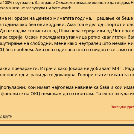
ум 100% неутрален. Да играше Оклахома немаше воопшто да гледам. Н
ахома што не заслужува ни hate watch.
ана и Гордон на Денвер минатата година. Прашање ќе беше 
 година ако беа овие здрави. Ама тоа е дел од спортот и о
 Да не вадам статистика од Шаи цела серија или од Чет проти
ва серија. Освен последната утакмица ретко квалитетен бас
 шутирање на слободни. Мене како неутралец што немам н
Ц без проблем. Ама ова годинава што го видов е се само не 
акви преваранти. Играчи како Јокара не добиваат МВП. Ради
флопови од играчи да се докажува. Говори статистиката за н
јпопуларни. Кои имаат најголема навивачка база и кои имаа
 фановите на ОКЦ неможам да го сконтам. Па една титула им
Последно уре
2 други