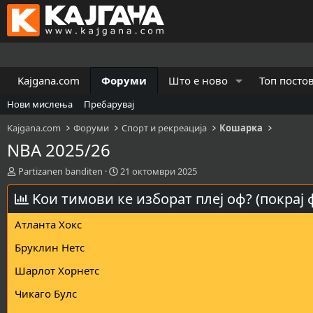
Kajgana.com
Форуми
Што е ново
Топ посто
Нови мислења
Пребарувај
Kajgana.com
Форуми
Спорт и рекреација
Кошарка
NBA 2025/26
К
В
Partizanen banditen
21 октомври 2025
р
р
е
Koи тимови ке изборат плеј оф? (покрај 
е
а
м
т
е
Атланта Хокс
о
н
р
а
Бруклин Нетс
н
з
Шарлот Хорнетс
а
а
т
п
Чикаго Булс
е
о
м
ч