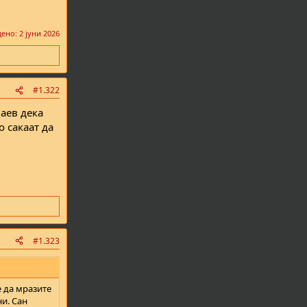
дено:
2 јуни 2026
#1.322
наев дека
 сакаат да
#1.323
е да мразите
ни. Сан