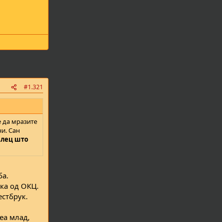
#1.321
е да мразите
ни. Сан
алец што
ба.
ика од ОКЦ.
естбрук.
еа млад,