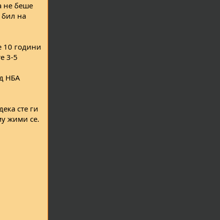
а не беше
и бил на
те 10 години
е 3-5
од НБА
дека сте ги
му жими се.