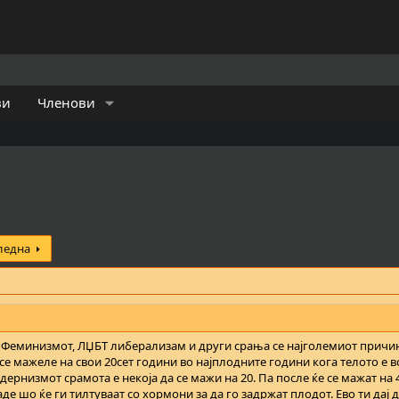
ви
Членови
ледна
. Феминизмот, ЛЏБТ либерализам и други срања се најголемиот причи
се мажеле на свои 20сет години во најплодните години кога телото е в
рнизмот срамота е некоја да се мажи на 20. Па после ќе се мажат на 4
де шо ќе ги тилтуваат со хормони за да го задржат плодот. Ево ти дај 