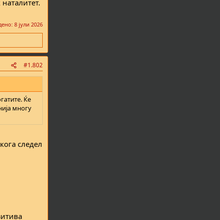
 наталитет.
дено:
8 јули 2026
#1.802
гатите. Ќе
нија многу
кога следел
озитива