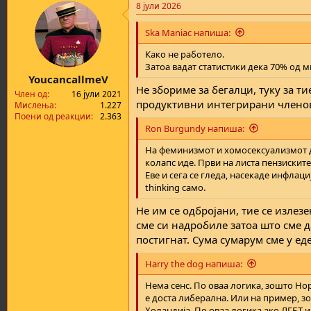
8 јули 2026
c
t
i
Ska Maniac напиша:
o
n
Како не работело.
s
Затоа вадат статистики дека 70% од 
:
YoucancallmeV
Не збориме за бегалци, туку за ти
Член од
16 јули 2021
продуктивни интегрирани членов
Мислења
1.227
Поени од реакции
2.363
Ron Burgundy напиша:
На феминизмот и хомосексуализмот де
колапс иде. Први на листа пензиските
Еве и сега се гледа, насекаде инфлациј
thinking само.
Не им се одбројани, тие се излезе
сме си надробиле затоа што сме д
постигнат. Сума сумарум сме у ед
Harry the dog напиша:
Нема сенс. По оваа логика, зошто Н
е доста либерална. Или на пример, з
Холандија. По оваа логика ако ЛГБТ и