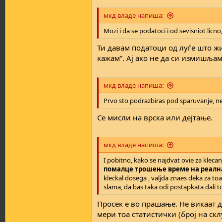
мкд владе напиша:
Mozi i da se podatoci i od sevisniot licn
Ти давам податоци од луѓе што жив
кажам”. Ај ако не да си измишља
мкд владе напиша:
Prvo sto podrazbiras pod sparuvanje, ne
Се мисли на врска или дејтање.
мкд владе напиша:
I pobitno, kako se najdvat ovie za klecanje
помалце трошење време на реалн
kleckal dosega , valjda znaes deka za toa
slama, da bas taka odi postapkata dali toa
Просек е во прашање. Не викаат 
мери тоа статистички (број на с