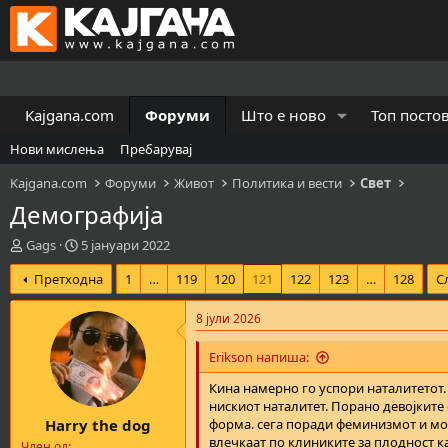
Kajgana.com
Форуми
Што е ново
Топ посто
Нови мислења
Пребарувај
Kajgana.com
Форуми
Живот
Политика и вести
Свет
Демографија
К
В
Gags
5 јануари 2022
р
р
Претходна
1
…
119
120
121
122
123
…
128
С
е
е
а
м
т
е
8 јули 2026
о
н
р
а
Erikson напиша:
н
з
а
а
Кина намерно го успори наталитетот
т
п
нискиот наталитет. Порано девојките 
Harry the dog
е
о
форма. сега поради феминизмот и моде
м
ч
влечкаат по клиниките за плодност ка
Член од