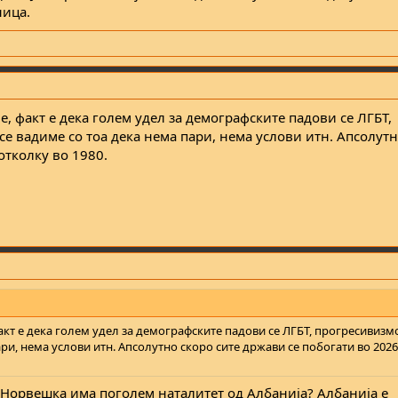
ница.
е, факт е дека голем удел за демографските падови се ЛГБТ,
 се вадиме со тоа дека нема пари, нема услови итн. Апсолут
отколку во 1980.
факт е дека голем удел за демографските падови се ЛГБТ, прогресивизмот
ари, нема услови итн. Апсолутно скоро сите држави се побогати во 202
о Норвешка има поголем наталитет од Албанија? Албанија е