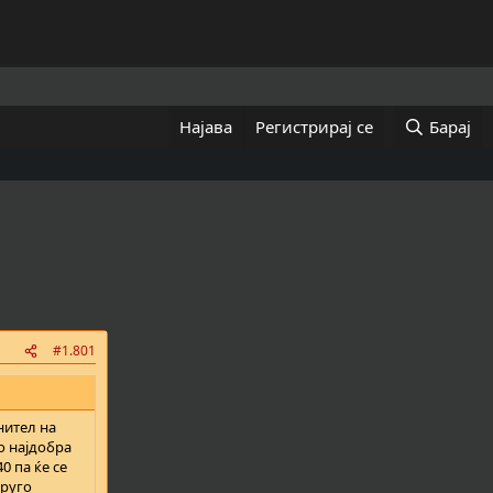
Најава
Регистрирај се
Барај
#1.801
нител на
о најдобра
0 па ќе се
друго