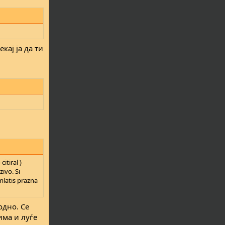
кај ја да ти
itiral )
zivo. Si
mlatis prazna
одно. Се
има и луѓе