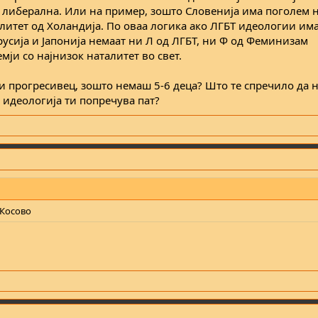
 либерална. Или на пример, зошто Словенија има поголем 
литет од Холандија. По оваа логика ако ЛГБТ идеологии им
русија и Јапонија немаат ни Л од ЛГБТ, ни Ф од Феминизам
емји со најнизок наталитет во свет.
Т и прогресивец, зошто немаш 5-6 деца? Што те спречило да
а идеологија ти попречува пат?
 Косово