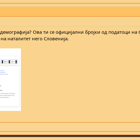
о демографија? Ова ти се официјални бројки од податоци на
на наталитет него Словенија.