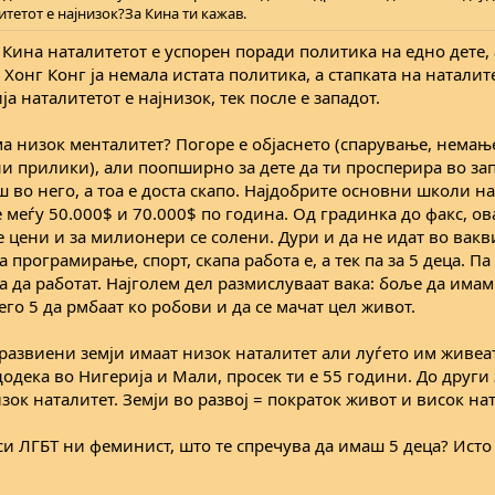
тетот е најнизок?За Кина ти кажав.
Кина наталитетот е успорен поради политика на едно дете, 
и Хонг Конг ја немала истата политика, а стапката на наталит
а наталитетот е најнизок, тек после е западот.
а низок менталитет? Погоре е објаснето (спарување, немањ
и прилики), али поопширно за дете да ти просперира во за
 во него, а тоа е доста скапо. Најдобрите основни школи на
 меѓу 50.000$ и 70.000$ по година. Од градинка до факс, ова
 цени и за милионери се солени. Дури и да не идат во вакв
 програмирање, спорт, скапа работа е, а тек па за 5 деца. Па 
а да работат. Најголем дел размислуваат вака: боље да има
его 5 да рмбаат ко робови и да се мачат цел живот.
е развиени земји имаат низок наталитет али луѓето им живеа
додека во Нигерија и Мали, просек ти е 55 години. До други
зок наталитет. Земји во развој = пократок живот и висок нат
си ЛГБТ ни феминист, што те спречува да имаш 5 деца? Ист