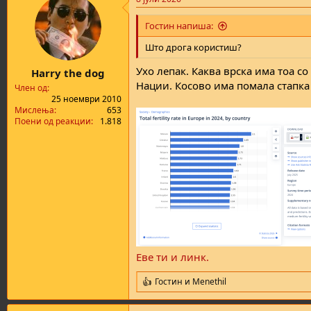
c
t
i
Гостин напиша:
o
n
Што дрога користиш?
s
:
Ухо лепак. Каква врска има тоа с
Harry the dog
Нации. Косово има помала стапка 
Член од
25 ноември 2010
Мислења
653
Поени од реакции
1.818
Еве ти и линк.
Гостин
и
Menethil
R
e
a