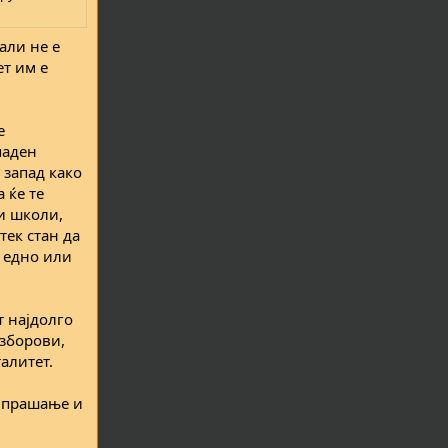
али не е
ет им е
е
паден
 запад како
 ќе те
и школи,
тек стан да
м едно или
т најдолго
 зборови,
алитет.
о прашање и