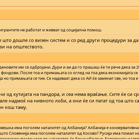
мигрантите не работат и живеат од социјална помош.
е што дошле со визен систем и со ред други процедури за да
и на општеството.
новите им се одбројани. Дури и аи да го прашаш ќе ти рече дека за 
 фондови. После тоа и примањата со оглед на тоа дека економијата се
а но примањата се тие. Се надеваат дека со АИ ќе заменат све, но тоа e 
ни од кутијата на пандора, и сеа нема враќање. Сите ќе си с
але надмоќ на нивното лоби, а они ќе си патат од тоа што са
ен кош таму.
орвешка има поголем наталитет од Албанија? Албанија е конзервативн
ошто Словенија има поголем наталитет од Косово? Русија има помал н
деологии имале удел во наталитет, ќе беше обратно. Белорусија и Јап