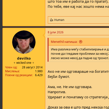
што тоа им е работа да го пратат)
По тебе, еве кај нас зошто нема 
Human
R
e
a
8 јули 2026
c
t
i
Menethil напиша:
o
n
Има разлика меѓу стабилизирање и дра
s
почне да гледаме проблеми за некој 2
:
devilko
лесно може некој да падне од тронот.
♆ wicked one ♆
Член од
28 август 2014
Ако не им одговараше на богатите
Мислења
1.980
Поени од реакции
6.429
бејби бумот.
Ама, не. Не им одговара.
Напротив.
Удираат и понатаму со стратегија 
Доказ за ова е што пред некоја го