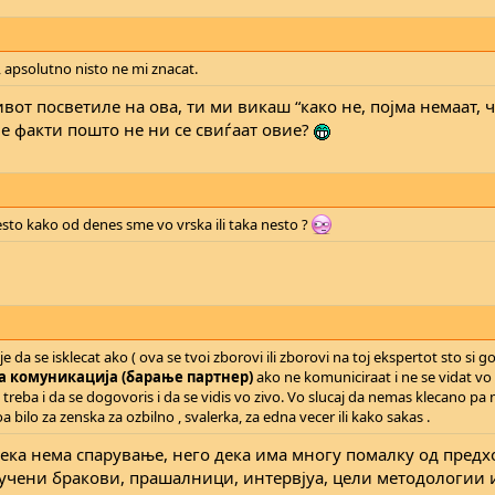
o, apsolutno nisto ne mi znacat.
от посветиле на ова, ти ми викаш “како не, појма немаат, че
ме факти пошто не ни се свиѓаат овие?
sto kako od denes sme vo vrska ili taka nesto ?
 da se isklecat ako ( ova se tvoi zborovi ili zborovi na toj ekspertot sto si go c
а комуникација (барање партнер)
ako ne komuniciraat i ne se vidat vo 
 treba i da se dogovoris i da se vidis vo zivo. Vo slucaj da nemas klecano pa 
 bilo za zenska za ozbilno , svalerka, za edna vecer ili kako sakas .
дека нема спарување, него дека има многу помалку од предх
клучени бракови, прашалници, интервјуа, цели методологии 