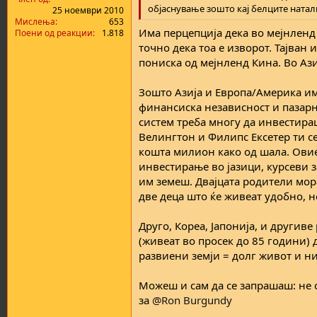
а
н
објаснување зошто кај белците натали
25 ноември 2010
т
у
Мислења
653
Има перцепција дека во мејнленд 
Поени од реакции
1.818
а
в
точно дека тоа е изворот. Тајван 
а
њ
пониска од мејнленд Кина. Во Азиј
е
Зошто Азија и Европа/Америка им
финансиска независност и пазарн
систем треба многу да инвестираш
Велингтон и Филипс Ексетер ти се
кошта милион како од шала. Овие
инвестирање во јазици, курсеви за
им земеш. Двајцата родители мор
две деца што ќе живеат удобно, н
Друго, Кореа, Јапонија, и другив
(живеат во просек до 85 години) 
развиени земји = долг живот и ни
Можеш и сам да се запрашаш: не 
за
@Ron Burgundy