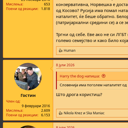
конзервативна, Норвешка е доста
Мислења
653
Поени од реакции
1.818
од Косово? Русија има помал ната
наталитет, ќе беше обратно. Бело
(патријархални средини се) а се з
Тргни од себе. Еве ако не си ЛГБ
големо семејство и како било кој
Human
R
e
a
8 јули 2026
c
t
i
Harry the dog напиша:
o
n
Словенија има поголем наталитет од
s
:
Што дрога користиш?
Гостин
Член од
9 февруари 2016
Мислења
2.609
Nikola Knez
и
Ska Maniac
R
Поени од реакции
6.153
e
a
8 јули 2026