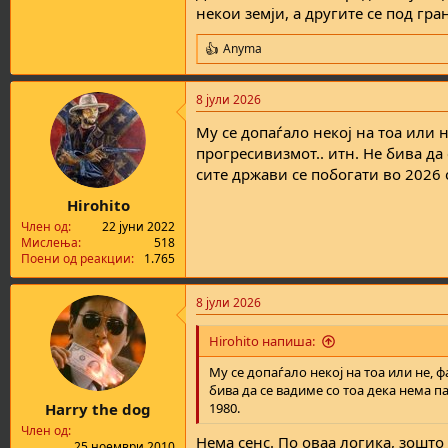
некои земји, а другите се под гра
Anyma
R
e
a
8 јули 2026
c
t
Му се допаѓало некој на тоа или н
i
o
прогресивизмот.. итн. Не бива да
n
сите држави се побогати во 2026 
s
:
Hirоhito
Член од
22 јуни 2022
Мислења
518
Поени од реакции
1.765
8 јули 2026
Hirоhito напиша:
Му се допаѓало некој на тоа или не, 
бива да се вадиме со тоа дека нема п
Harry the dog
1980.
Член од
Нема сенс. По оваа логика, зошт
25 ноември 2010