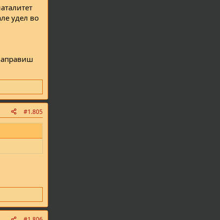
наталитет
але удел во
 направиш
#1.805
#1.806