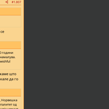
#1.807
 се
20 години
 намалува.
wishful
ркаме што
кале да го
а, Норвешка
аталитет од
онија немаат