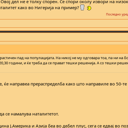
. Овој дел не е толку спорен. Се спори околу извори на низок
наталитет како во Нигерија на пример?
Последно уре
стичен пад на популацијата. На никој не му одговара тоа, па ни на бо
0,30 години, и ќе треба да се прават тешки решенија. А со тешки реше
, ќе направеа прераспределба како што направиле во 50-те 
да се намалува наталитетот.
дина Ј.Америка и Азија беа во дебел плус, сега се едвај во п