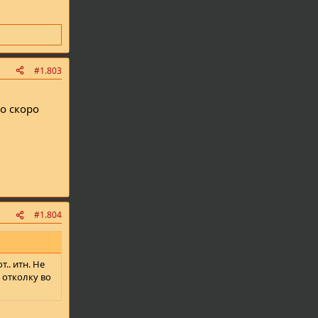
#1.803
но скоро
#1.804
.. итн. Не
6 отколку во