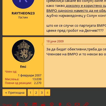
сремски(а сакале во солун) биле 
како такво
доколку е користено о
ВМРО односно наместо да не обе
RAYTHEON23
љубчо најмакедонец у Солун конгр
Гостин
што ке се случи со партијата ВМР
цвеке пред гробот на Делчев????
18 јуни 2009
За да бидат обективни,треба да с
Членове на ВМРО и то некои во о
fmi
Член од
1 февруари 2007
Мислења
13.039
Поени од реакции
2.270
Претходна
1
2
3
4
Facebook
X
LinkedIn
Reddit
Pinterest
Tumblr
WhatsApp
Е-пошта
Врска
Share: