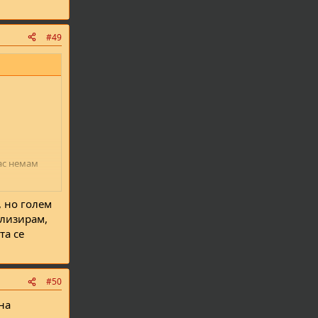
#49
јас немам
, но голем
ализирам,
та се
#50
на