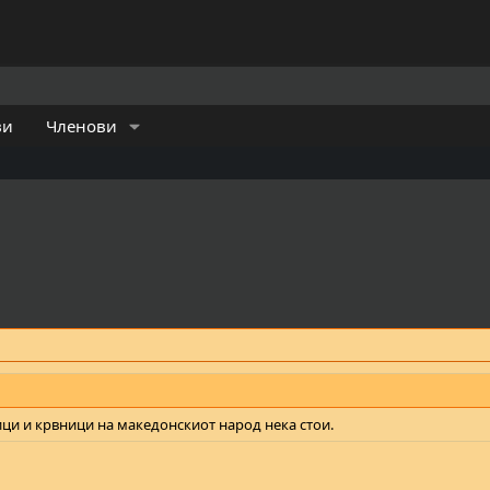
ви
Членови
ици и крвници на македонскиот народ нека стои.