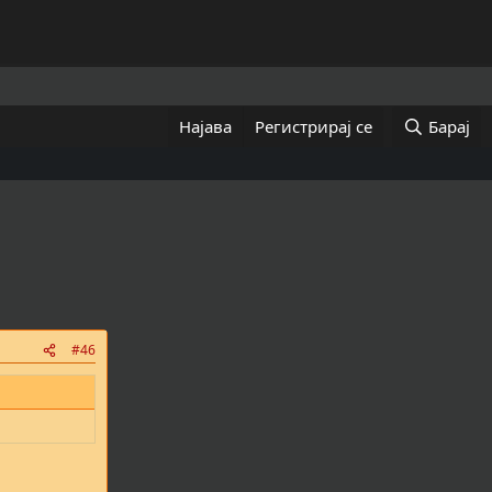
Најава
Регистрирај се
Барај
#46