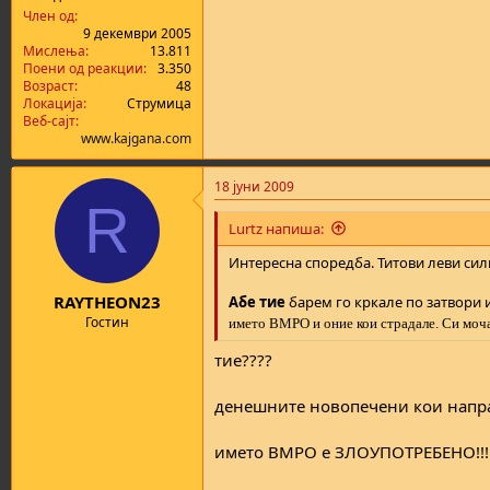
а
н
Член од
т
у
9 декември 2005
Мислења
13.811
а
в
Поени од реакции
3.350
а
Возраст
48
њ
Локација
Струмица
е
Веб-сајт
www.kajgana.com
18 јуни 2009
R
Lurtz напиша:
Интересна споредба. Титови леви сил
RAYTHEON23
Абе тие
барем го кркале по затвори 
Гостин
името ВМРО и оние кои страдале. Си моча
тие????
денешните новопечени кои направ
името ВМРО е ЗЛОУПОТРЕБЕНО!!!!!