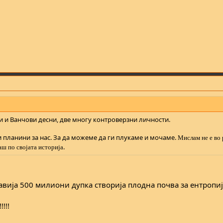
и и Ванчови десни, две многу контроверзни личности.
и планини за нас. За да можеме да ги плукаме и мочаме.
Мислам не е во 
.
ш по својата историја
ија 500 милиони дупка створија плодна почва за ентропија
!!!