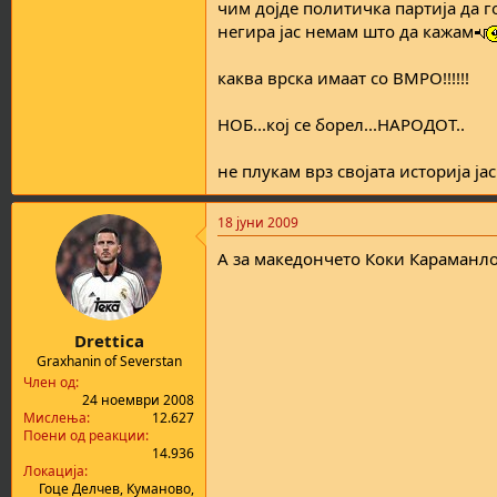
чим дојде политичка партија да г
негира јас немам што да кажам
каква врска имаат со ВМРО!!!!!!
НОБ...кој се борел...НАРОДОТ..
не плукам врз својата историја јас
18 јуни 2009
А за македончето Коки Караманлов
Drettica
Graxhanin of Severstan
Член од
24 ноември 2008
Мислења
12.627
Поени од реакции
14.936
Локација
Гоце Делчев, Куманово,