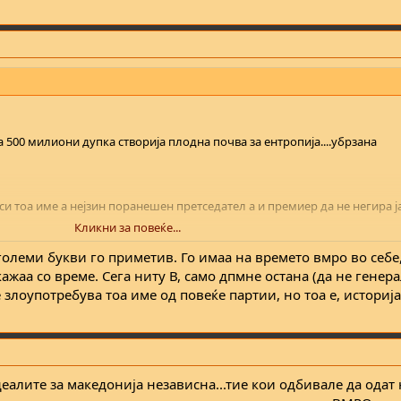
500 милиони дупка створија плодна почва за ентропија....убрзана
си тоа име а нејзин поранешен претседател а и премиер да не негира 
Кликни за повеќе...
големи букви го приметив. Го имаа на времето вмро во себе
ажаа со време. Сега ниту В, само дпмне остана (да не генер
е злоупотребува тоа име од повеќе партии, но тоа е, историја
ажав...
ДЕНЕШНИТЕ
деалите за македонија независна...тие кои одбивале да одат 