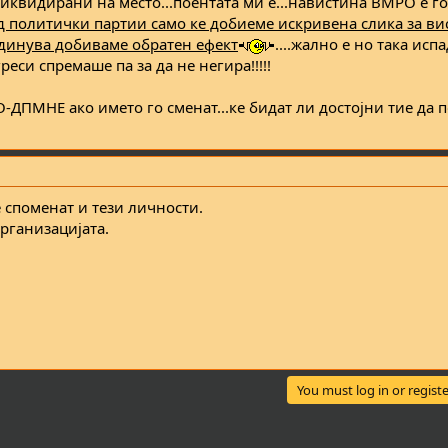
ликвидирани на место...поентата ми е...навистина ВМРО е г
д политички партии само ке добиеме искривена слика за ви
динува добиваме обратен ефект
....жално е но така испа
еси спремаше па за да не негира!!!!!
О-ДПМНЕ ако името го сменат...ке бидат ли достојни тие да 
е споменат и тези личности.
рганизациjaта.
You must log in or registe