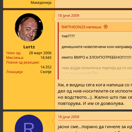
Македонија
18 јуни 2009
RAYTHEON23 напиша:
тие????
Lurtz
денешните новопечени кои направија 
Член од
28 март 2006
името ВМРО е ЗЛОУПОТРЕБЕНО!!!!!!!!
Мислења
18.945
Поени од реакции
14.352
чим дојде политичка партија да го но
Локација
Скопје
што да кажам
каква врска имаат со ВМРО!!!!!!
Хм, е видиш сега кога напиша со 
дел од нив-носителите-се испоотк
НОБ...кој се борел...НАРОДОТ..
но водството...). Жално што пак с
повторува. И им се дозволува.
не плукам врз својата историја јасно к
18 јуни 2009
R
јасни сме...порано да гинеле за и