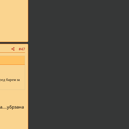
#47
ред барем за
....убрзана