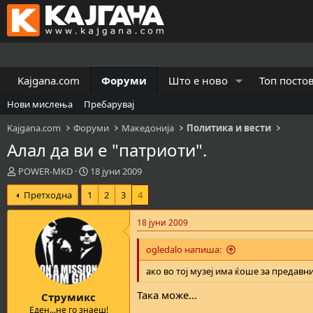
Kajgana.com
Форуми
Што е ново
Топ посто
Нови мислења
Пребарувај
Kajgana.com
Форуми
Македонија
Политика и вести
Алал да ви е "патриоти".
К
В
POWER-MKD
18 јуни 2009
р
р
Претходна
1
2
3
4
е
е
а
м
т
е
18 јуни 2009
о
н
р
а
ogledalo напиша:
н
з
а
а
ако во тој музеј има ќоше за предавн
т
п
Така може...
Струмикс
е
о
м
ч
Еден...не го знаеш!