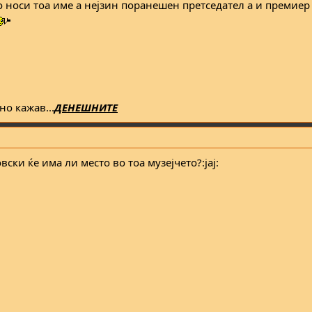
о носи тоа име а нејзин поранешен претседател а и премиер
но кажав...
ДЕНЕШНИТЕ
ски ќе има ли место во тоа музејчето?:jaj: