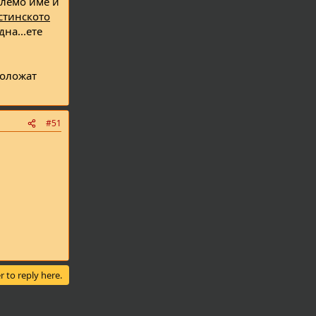
олемо име и
стинското
дна...ете
положат
#51
r to reply here.