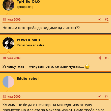
TpH_Bo_OkO
c
t
Трноризец
i
o
n
18 јуни 2009
#2
s
:
Не знам што треба да видиме од линкот??
POWER-MKD
Per aspera ad astra
18 јуни 2009
#3
Утнав,утнав....менувам сега, се извинувам....
Eddie_rebel
18 јуни 2009
#4
Хмммм, не ќе да е негатор на македонизмот туку
промотор на идејата за македонизмот. Само треба да се