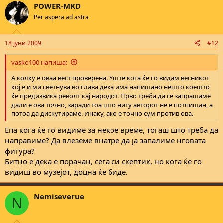
POWER-MKD
Per aspera ad astra
18 јуни 2009
#12
vasko100 напиша:
А колку е оваа вест проверена. Уште кога ќе го видам весникот
кој е и ми светнува во глава дека има напишано нешто коешто
ќе предизвика револт кај народот. Прво треба да се запрашаме
дали е ова точно, заради тоа што ниту авторот не е потпишан, а
потоа да дискутираме. Инаку, ако е точно сум против ова.
Епа кога ќе го видиме за некое време, тогаш што треба да
направиме? Да влеземе внатре да ја запалиме нговата
фигура?
Битно е дека е порачан, сега си скептик, но кога ќе го
видиш во музејот, доцна ќе биде.
Nemiseverue
N