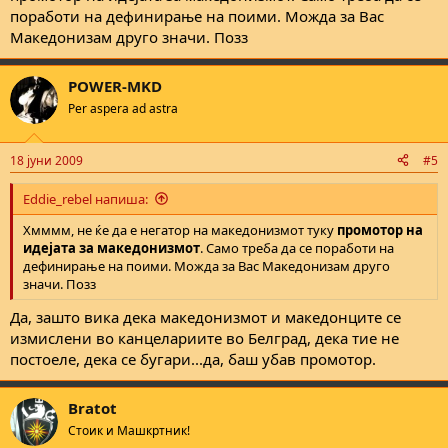
поработи на дефинирање на поими. Можда за Вас
Македонизам друго значи. Позз
POWER-MKD
Per aspera ad astra
18 јуни 2009
#5
Eddie_rebel напиша:
Хмммм, не ќе да е негатор на македонизмот туку
промотор на
идејата за македонизмот
. Само треба да се поработи на
дефинирање на поими. Можда за Вас Македонизам друго
значи. Позз
Да, зашто вика дека македонизмот и македонците се
измислени во канцелариите во Белград, дека тие не
постоеле, дека се бугари...да, баш убав промотор.
Bratot
Стоик и Машкртник!