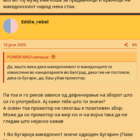
македонскиот народ нека стои.
Eddie_rebel
18 јуни 2009
#9
POWER-MKD напиша:
Да, зашто вика дека македонизмот и македонците се
измислени во канцелариите во Белград, дека тие не постоеле,
дека се бугари...да, баш убав промотор.
Па тоа и го реков зависи од дефинирање на зборот што
си го употребил. Ај кажи тебе што ти значи?
А освен тоа промотор не секогаш е позитивен збор.
Може да си промотор на мир но и на војна така да не
гледам што нејасно кажав
1 Во Бугарија македонист значи одроден Бугарин (Пази