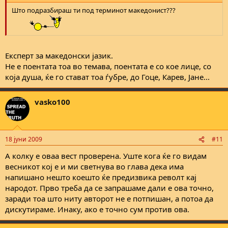
Што подразбираш ти под терминот македонист???
Експерт за македонски јазик.
Не е поентата тоа во темава, поентата е со кое лице, со
која душа, ќе го стават тоа ѓубре, до Гоце, Карев, Јане...
vasko100
18 јуни 2009
#11
А колку е оваа вест проверена. Уште кога ќе го видам
весникот кој е и ми светнува во глава дека има
напишано нешто коешто ќе предизвика револт кај
народот. Прво треба да се запрашаме дали е ова точно,
заради тоа што ниту авторот не е потпишан, а потоа да
дискутираме. Инаку, ако е точно сум против ова.