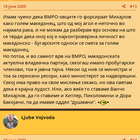
18 јуни 2009
#13
Имам чуено дека ВМРО-овците го форсираат Михајлов
како голем македонец, што од мој агол е неточно во
најмала рака, и не можам да разберам врз основа на што
се тврди дека оној кој е најконтроверзна личност во
македонско - бугарските односи се смета за голем
македонец.
Но потоа, и во самиот врв на ВМРО, македонската
актуелна владеачка партија, секогаш имало пробугарски
членови, тоа е јавна тајна. Некои од нив се министри и
тоа за сериозни ресори, како министерот за надворешни.
Секој има право на свое мислење секако, но ова сметам
дека е крајна лудост. Или, ако веќе го ставаме Ванчо
Михајлов, да го ставиме и Хитлер, Пиколомини и Дора
Бакојани, па да имаме оддел “душмани“.
Ljube Vojvoda