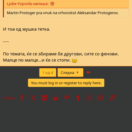
Ljube Vojvoda напиша:
Martin Protoger pra vnuk na vrhovistot Aleksandar Protogerov.
И тоа од мушка тетка.
----
По темата, ќе се збираме бе другови, сите со фенови.
Малце по малце...и ќе се стопи.
Last
1 од 4
Следна
You must log in or register to reply here.
Facebook
X
LinkedIn
Reddit
Pinterest
Tumblr
WhatsApp
Е-пошта
Врска
Share: