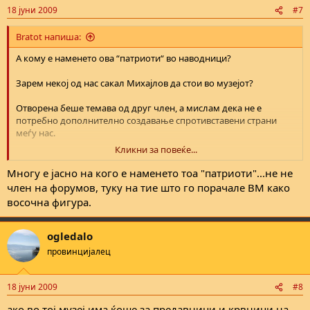
18 јуни 2009
#7
Bratot напиша:
А кому е наменето ова “патриоти“ во наводници?
Зарем некој од нас сакал Михајлов да стои во музејот?
Отворена беше темава од друг член, а мислам дека не е
потребно дополнително создавање спротивставени страни
меѓу нас.
Кликни за повеќе...
Без разлика која политичка опција ја поддржуваме, никој не е
ослободен од критиките, така и оваа власт.
Многу е јасно на кого е наменето тоа "патриоти"...не не
член на форумов, туку на тие што го порачале ВМ како
Нема простор за луѓе како Михајлов во македонски музеј, и не
восочна фигура.
ме интересира дали ова ќе ги чинело политички поени или
нема, ова им е голем минус на институциите.
ogledalo
провинцијалец
18 јуни 2009
#8
ако во тој музеј има ќоше за предавници и крвници на