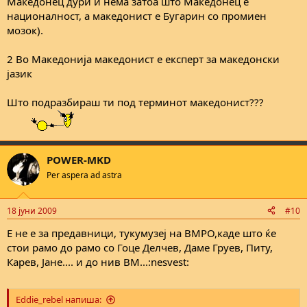
Македонец дури и нема затоа што Македонец е
националност, а македонист е Бугарин со промиен
мозок).
2 Во Македонија македонист е експерт за македонски
јазик
Што подразбираш ти под терминот македонист???
POWER-MKD
Per aspera ad astra
18 јуни 2009
#10
Е не е за предавници, тукумузеј на ВМРО,каде што ќе
стои рамо до рамо со Гоце Делчев, Даме Груев, Питу,
Карев, Јане.... и до нив ВМ...:nesvest:
Eddie_rebel напиша: