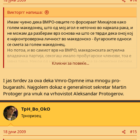
18 јуни 2009
#14
Викторгг напиша:
Имам чуено дека ВМРО-овците го форсираат Михајлов како
голем македонец, што од мој агол е неточно во најмала рака, и
не можам да разберам врз основа на што се тврди дека оној кој
е најконтроверзна личност во македонско - бугарските односи
се смета за голем македонец.
Но потоа, и во самиот врв на ВМРО, македонската актуелна
владеачка партија, секогаш имало пробугарски членови, тоа е
јавна тајна. Некои од нив се министри и тоа за сериозни ресори,
Кликни за повеќе...
како министерот за надворешни.
Секој има право на свое мислење секако, но ова сметам дека е
крајна лудост. Или, ако веќе го ставаме Ванчо Михајлов, да го
I jas tvrdev za ova deka Vmro-Dpmne ima mnogu pro-
ставиме и Хитлер, Пиколомини и Дора Бакојани, па да имаме
bugarashi. Najgolem dokaz e generalniot sekretar Martin
оддел “душмани“.
Protoger pra vnuk na vrhovistot Aleksandar Protogerov.
TpH_Bo_OkO
Трноризец
18 јуни 2009
#15