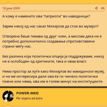
18 јуни 2009
#6
А кому е наменето ова “патриоти“ во наводници?
Зарем некој од нас сакал Михајлов да стои во музејот?
Отворена беше темава од друг член, а мислам дека не е
потребно дополнително создавање спротивставени
страни меѓу нас.
Без разлика која политичка опција ја поддржуваме, никој
не е ослободен од критиките, така и оваа власт.
Нема простор за луѓе како Михајлов во македонски музеј,
и не ме интересира дали ова ќе ги чинело политички
поени или нема, ова им е голем минус на институциите.
POWER-MKD
Per aspera ad astra