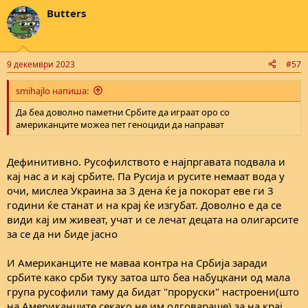
a
Butters
c
t
i
o
n
9 декември 2023
#57
s
:
smihajlo напиша:
Да беа доволно паметни Србите да играат оро со
американците можеа пет геноциди да направат
Дефинитивно. Русофилството е најпргавата подвала и
кај нас а и кај србите. Па Русија и русите немаат вода у
очи, мислеа Украина за 3 дена ќе ја покорат еве ги 3
години ќе станат и на крај ќе изгубат. Доволно е да се
види кај им живеат, учат и се лечат децата на олигарсите
за се да ни биде јасно
И Американците не маваа контра на Србија заради
србите како срби туку затоа што беа набуцкани од мала
група русофили таму да бидат "проруски" настроени(што
на Американците секако не им одговараше) за на крај