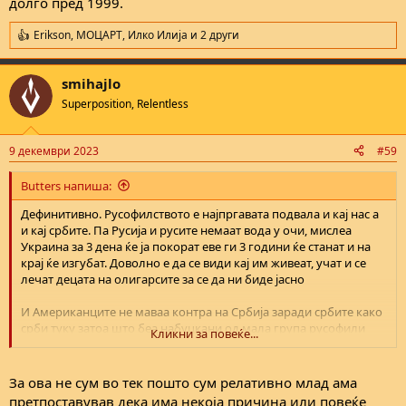
долго пред 1999.
тоа ни го насамарија и нас
Erikson
,
МОЦАРТ
,
Илко Илија
и 2 други
R
e
a
smihajlo
c
t
Superposition, Relentless
i
o
n
9 декември 2023
#59
s
:
Butters напиша:
Дефинитивно. Русофилството е најпргавата подвала и кај нас а
и кај србите. Па Русија и русите немаат вода у очи, мислеа
Украина за 3 дена ќе ја покорат еве ги 3 години ќе станат и на
крај ќе изгубат. Доволно е да се види кај им живеат, учат и се
лечат децата на олигарсите за се да ни биде јасно
И Американците не маваа контра на Србија заради србите како
срби туку затоа што беа набуцкани од мала група русофили
Кликни за повеќе...
таму да бидат "проруски" настроени(што на Американците
секако не им одговараше) за на крај "големите брача Руси" да
ги остават со курот во уста како и секогаш. Преку истите тие
За ова не сум во тек пошто сум релативно млад ама
србоманчиња дојде и русофилска пропаганда кај нас а
претпоставував дека има некоја причина или повеќе