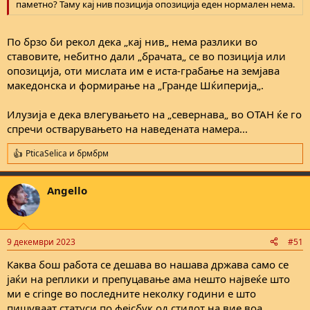
паметно? Таму кај нив позиција опозиција еден нормален нема.
По брзо би рекол дека „кај нив„ нема разлики во
ставовите, небитно дали „брачата„ се во позиција или
опозиција, оти мислата им е иста-грабање на земјава
македонска и формирање на „Гранде Шќиперија„.
Илузија е дека влегувањето на „севернава„ во ОТАН ќе го
спречи остварувањето на наведената намера...
PticaSelica
и
брмбрм
R
e
a
Angello
c
t
i
o
n
9 декември 2023
#51
s
:
Каква бош работа се дешава во нашава држава само се
јаќи на реплики и препуцавање ама нешто највеќе што
ми е cringe во последните неколку години е што
пишуваат статуси по фејсбук од стилот на вие воа