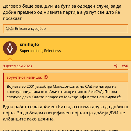
:
Договор беше ова, ДУИ да ќути за одреден случај за да
добие премиер од нивната партија а уз пут све што ќе
посакаат.
Erikson
и
курајбер
R
e
a
smihajlo
c
t
Superposition, Relentless
i
o
n
9 декември 2023
#56
s
:
збунетиот напиша:
Војната во 2001 ја добија Македонците, но САД нè натера на
капитулација така што Аљи e никој и ништо без САД. По ова
следува дека Калето владее со Македонија и тоа назначува сè.
Една работа е да добиеш битка, а сосема друга да добиеш
војна. За да бидам специфичен војната ја добија ДУИ не
албанците како целина.