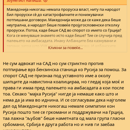
збунетиот напиша:
Македонија никогаш немала проруска власт, ниту па народот
бил проруски сè до катастрофалните и понижувачки
потпишани договори. Македонија може да се каже дека беше
неутрална, а народот беше повеќе пројугословенски отколку
проруски. Потоа, каде беше САД во спорот со името со Грција?
Кога се менуваше знамето исто каде беше? Тие се случија пред
палењето на амбасадата. Инаку Албанците беа казнувани и
тепани, затоа што УЧК не ни постоеше тогаш. И албанските
Кликни за повеќе...
партии си постоеја и коалицираа со македонските. Доста долго
пред 1999.
Не сум адвокат на САД но сум стриктно против
потпирање врз бензинска станица ко Русија за помош. За
спорот САД не признаа под уставното име а околу
шипците да навистина коалицираа, но гледај која моќ и
права ги имаа пред палењето на амбасадата а кои после
тоа. Секако "мајка Русија" нигде ја немаше како што и
нема да ја има во иднина. И се согласувам дека најголем
дел од Македонците никогаш немале симпатии кон
Русија пошто тие се гркомани и поддржувачи на Грција,
таа лажна "љубов" беше наметната од мала група гласни
србомани, Србија е друга работа но и нив ги заебаа