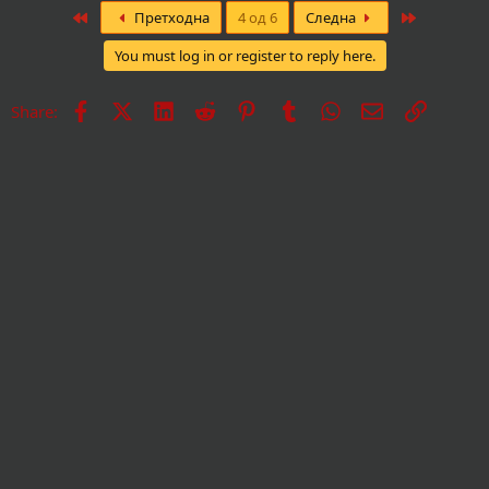
First
Last
Претходна
4 од 6
Следна
You must log in or register to reply here.
Facebook
X
LinkedIn
Reddit
Pinterest
Tumblr
WhatsApp
Е-пошта
Врска
Share: