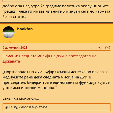
е
Добро е за нас, утре ќе градиме политика околу нивните
грешки, нека ги имаат нивните 5 минути сега но кармата
ќе ги стигне.
bookfan
9 декември 2023
#47
Османи: Следната мисија на ДУИ е претседател на
државата
„Портпаролот на ДУИ, Бујар Османи денеска во изјава за
медиумите рече дека следната мисија на ДУИ е
претседател, бидејќи тоа е единствената функција која се
уште има етнички монопол.“
Етнички монопол...
Feisty
,
vidooq
и
збунетиот
R
e