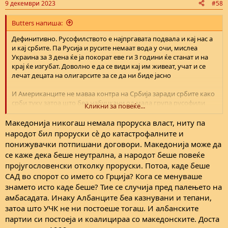
9 декември 2023
#58
s
:
Butters напиша:
Дефинитивно. Русофилството е најпргавата подвала и кај нас а
и кај србите. Па Русија и русите немаат вода у очи, мислеа
Украина за 3 дена ќе ја покорат еве ги 3 години ќе станат и на
крај ќе изгубат. Доволно е да се види кај им живеат, учат и се
лечат децата на олигарсите за се да ни биде јасно
И Американците не маваа контра на Србија заради србите како
срби туку затоа што беа набуцкани од мала група русофили
Кликни за повеќе...
таму да бидат "проруски" настроени(што на Американците
секако не им одговараше) за на крај "големите брача Руси" да
Македонија никогаш немала проруска власт, ниту па
ги остават со курот во уста како и секогаш. Преку истите тие
народот бил проруски сè до катастрофалните и
србоманчиња дојде и русофилска пропаганда кај нас а
понижувачки потпишани договори. Македонија може да
најголема штета од тоа имавме ние Македонците
се каже дека беше неутрална, а народот беше повеќе
пројугословенски отколку проруски. Потоа, каде беше
Доволно е да се види како сме третирани од Американците
САД во спорот со името со Грција? Кога се менуваше
пред палењето на Американската амбасада од страна на
србоманите кои ни заковаа шајка во ковчегот - пред 1999
знамето исто каде беше? Тие се случија пред палењето на
тепање шипци никому ништо, знаме, јазик итн мисловна
амбасадата. Инаку Албанците беа казнувани и тепани,
именка - после палењето одма поддршка за шиптаpски права
затоа што УЧК не ни постоеше тогаш. И албанските
и 2001 одма конфликт. Србоманите нѐ однесоа у длабокото, и
партии си постоеја и коалицираа со македонските. Доста
не само што си ја заебаа нивната држава со русофилството туку