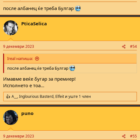
s
:
после албанец ќе треба Булгар
PticaSelica
9 декември 2023
#54
Ireal напиша:
после албанец ќе треба Булгар
Имавме веќе бугар за премиер!
Исполнето е тоа…
A__
,
Inglourious Basterd
,
Elfeit
и уште 1 член
R
e
a
puno
c
t
i
o
n
9 декември 2023
#55
s