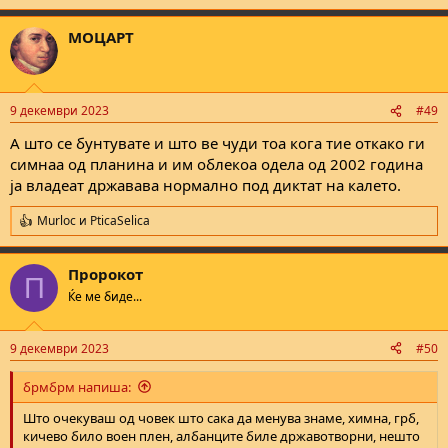
e
a
МОЦАРТ
c
t
i
o
n
9 декември 2023
#49
s
:
А што се бунтувате и што ве чуди тоа кога тие откако ги
симнаа од планина и им облекоа одела од 2002 година
ја владеат државава нормално под диктат на калето.
Murloc
и
PticaSelica
R
e
a
Пророкот
c
П
t
Ќе ме биде...
i
o
n
9 декември 2023
#50
s
:
брмбрм напиша:
Што очекуваш од човек што сака да менува знаме, химна, грб,
кичево било воен плен, албанците биле државотворни, нешто