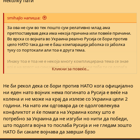
неколку пати
smihajlo напиша:
За ова не сум во тек пошто сум релативно млад ама
претпоставував дека има некоја причина или повеќе причини.
Во врска со војната во Украина реално Русија се бори против
цело НАТО така да не е баш компарација јаболка со јаболка
туку со портокали али тоа е друга тема.
Инаку тоа е тоа не е некоја многу комплицирана тема се знае
кој е на врвот на синџирот на исхрана дали тебе ти се допаѓа
Кликни за повеќе...
тоа е друг муабет.
Ова британците го имаат објаснето најпросто. Меѓу држави не
Не би рекол дека се бори против НАТО кога официјално
постојат вечни пријателства туку само интереси.
ни еден нато војник нема погинато а Русија е веќе на
колена и не може на крај да излезе со Украина цели 2
години. На нато им одговара да се одолговлекува
конфликтот и ќе помага на Украина колку што е
потребно за Украина да не изгуби но нити да победи,
што подолга војна то послаба Русија и не гледам зошто
НАТО би сакале војнава да заврши брзо