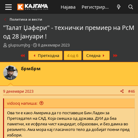
Најава
Регистрирај се
Политика и вести
"Талат Џафери" - технички премиер на РсМ
од 28 јануари !
К
В
glupsumjbg
8 декември 2023
р
р
First
Last
Претходна
4 од 6
Следна
е
е
а
м
т
е
брмбрм
о
н
р
а
н
з
а
а
9 декември 2023
#46
т
п
е
о
vidooq напиша:
м
ч
а
н
Oва ти е како Америка да го поставеше Бин Ладен за
т
у
Претседател на САД. Која смешка од држава. ДУИ да беа
а
в
паметни, ке исфрлеа чист кандидат, образован, и без дамка во
а
резимето. Ама мора кај гласачкото тело да добијат поени пред
њ
избори.