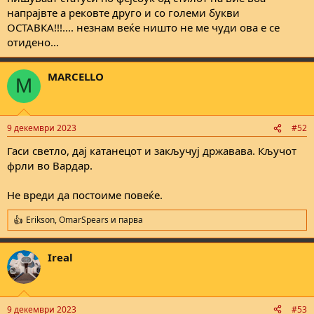
напрајвте а рековте друго и со големи букви
ОСТАВКА!!!.... незнам веќе ништо не ме чуди ова е се
отидено...
MARCELLO
M
9 декември 2023
#52
Гаси светло, дај катанецот и закључуј државава. Кључот
фрли во Вардар.
Не вреди да постоиме повеќе.
Erikson
,
OmarSpears
и
парва
R
e
a
Ireal
c
t
i
o
n
9 декември 2023
#53