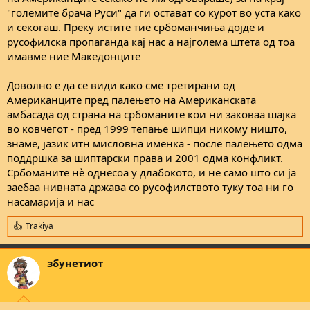
"големите брача Руси" да ги остават со курот во уста како
и секогаш. Преку истите тие србоманчиња дојде и
русофилска пропаганда кај нас а најголема штета од тоа
имавме ние Македонците
Доволно е да се види како сме третирани од
Американците пред палењето на Американската
амбасада од страна на србоманите кои ни заковаа шајка
во ковчегот - пред 1999 тепање шипци никому ништо,
знаме, јазик итн мисловна именка - после палењето одма
поддршка за шиптаpски права и 2001 одма конфликт.
Србоманите нѐ однесоа у длабокото, и не само што си ја
заебаа нивната држава со русофилството туку тоа ни го
насамарија и нас
Trakiya
R
e
a
збунетиот
c
t
i
o
n