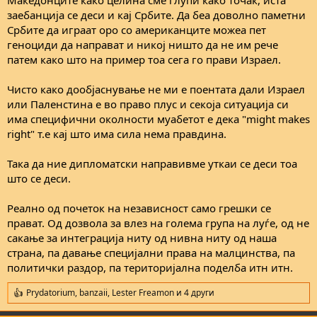
Македонците како целина сме глупи како точак, иста
заебанција се деси и кај Србите. Да беа доволно паметни
Србите да играат оро со американците можеа пет
геноциди да направат и никој ништо да не им рече
патем како што на пример тоа сега го прави Израел.
Чисто како дообјаснување не ми е поентата дали Израел
или Паленстина е во право плус и секоја ситуација си
има специфични околности муабетот е дека "might makes
right" т.е кај што има сила нема правдина.
Така да ние дипломатски направивме уткаи се деси тоа
што се деси.
Реално од почеток на независност само грешки се
прават. Од дозвола за влез на голема група на луѓе, од не
сакање за интеграција ниту од нивна ниту од наша
страна, па давање специјални права на малцинства, па
политички раздор, па територијална поделба итн итн.
Prydatorium
,
banzaii
,
Lester Freamon
и 4 други
R
e