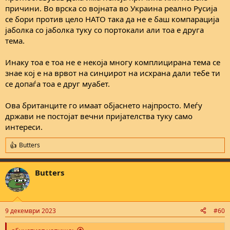
најголема штета од тоа имавме ние Македонците
причини. Во врска со војната во Украина реално Русија
се бори против цело НАТО така да не е баш компарација
Доволно е да се види како сме третирани од Американците
јаболка со јаболка туку со портокали али тоа е друга
пред палењето на Американската амбасада од страна на
србоманите кои ни заковаа шајка во ковчегот - пред 1999
тема.
тепање шипци никому ништо, знаме, јазик итн мисловна
именка - после палењето одма поддршка за шиптаpски права
Инаку тоа е тоа не е некоја многу комплицирана тема се
и 2001 одма конфликт. Србоманите нѐ однесоа у длабокото, и
знае кој е на врвот на синџирот на исхрана дали тебе ти
не само што си ја заебаа нивната држава со русофилството туку
се допаѓа тоа е друг муабет.
тоа ни го насамарија и нас
Ова британците го имаат објаснето најпросто. Меѓу
држави не постојат вечни пријателства туку само
интереси.
Butters
R
e
a
Butters
c
t
i
o
n
9 декември 2023
#60
s
: