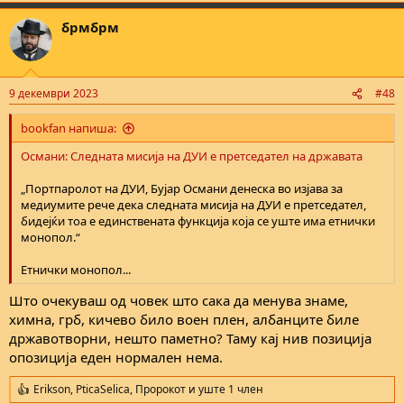
a
брмбрм
c
t
i
o
n
9 декември 2023
#48
s
:
bookfan напиша:
Османи: Следната мисија на ДУИ е претседател на државата
„Портпаролот на ДУИ, Бујар Османи денеска во изјава за
медиумите рече дека следната мисија на ДУИ е претседател,
бидејќи тоа е единствената функција која се уште има етнички
монопол.“
Етнички монопол...
Што очекуваш од човек што сака да менува знаме,
химна, грб, кичево било воен плен, албанците биле
државотворни, нешто паметно? Таму кај нив позиција
опозиција еден нормален нема.
Erikson
,
PticaSelica
,
Пророкот
и уште 1 член
R