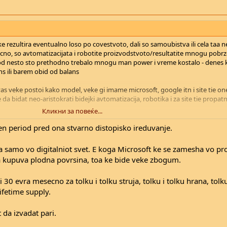
ke rezultira eventualno loso po covestvoto, dali so samoubistva ili cela taa 
ticno, so avtomatizacijata i robotite proizvodstvoto/resultatite mnogu pobrz
od nesto sto prethodno trebalo mnogu man power i vreme kostalo - denes 
ans ili barem obid od balans
s veke postoi kako model, veke gi imame microsoft, google itn i site tie on
da bidat neo-aristokrati bidejki avtomatizacija, robotika i za site tie propatni
Кликни за повеќе...
abetive
n period pred ona stvarno distopisko ireduvanje.
a samo vo digitalniot svet. E koga Microsoft ke se zamesha vo pr
 kupuva plodna povrsina, toa ke bide veke zbogum.
i 30 evra mesecno za tolku i tolku struja, tolku i tolku hrana, tolku
ifetime supply.
a izvadat pari.