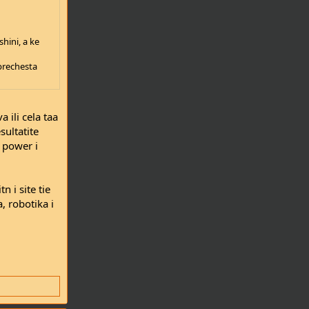
hini, a ke
 prechesta
 ili cela taa
sultatite
 power i
 i site tie
, robotika i