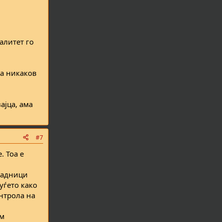
алитет го
ма никаков
ајца, ама
#7
. Тоа е
лјадници
уѓето како
онтрола на
ам