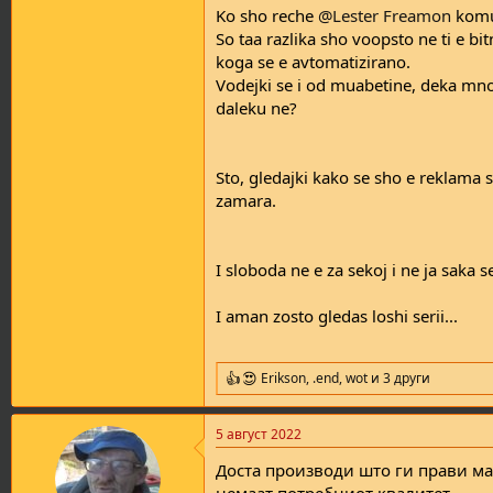
Ko sho reche
@Lester Freamon
komu
So taa razlika sho voopsto ne ti e bi
koga se e avtomatizirano.
Vodejki se i od muabetine, deka mnogu
daleku ne?
Sto, gledajki kako se sho e reklama si
zamara.
I sloboda ne e za sekoj i ne ja saka s
I aman zosto gledas loshi serii...
Erikson
,
.end
,
wot
и 3 други
R
e
a
5 август 2022
c
t
Доста производи што ги прави ма
i
o
немаат потребниот квалитет...