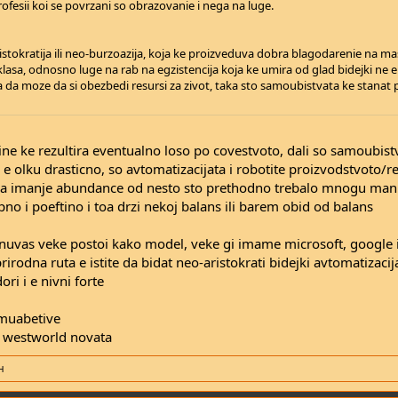
esii koi se povrzani so obrazovanie i nega na luge.
istokratija ili neo-burzoazija, koja ke proizveduva dobra blagodarenie na mas
asa, odnosno luge na rab na egzistencija koja ke umira od glad bidejki ne e
a da moze da si obezbedi resursi za zivot, taka sto samoubistvata ke stanat
ne ke rezultira eventualno loso po covestvoto, dali so samoubistva
e olku drasticno, so avtomatizacijata i robotite proizvodstvoto/re
da imanje abundance od nesto sto prethodno trebalo mnogu man
no i poeftino i toa drzi nekoj balans ili barem obid od balans
nuvas veke postoi kako model, veke gi imame microsoft, google itn
rodna ruta e istite da bidat neo-aristokrati bidejki avtomatizacija
ori i e nivni forte
 muabetive
v westworld novata
н