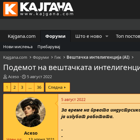
Kajgana.com
Форуми
Што е ново
Топ посто
Нови мислења
Пребарувај
Kajgana.com
Форуми
Гик
Вештачка интелигенција (AI)
Подемот на вештачката интелигенци
К
В
Aceso
5 август 2022
р
р
1
2
3
…
36
Следна
е
е
а
м
т
е
5 август 2022
о
н
За време на првата индустрсика
р
а
н
з
ја изгубат работата.
а
а
т
п
-
Aceso
е
о
-
м
ч
Член од
13 април 2021