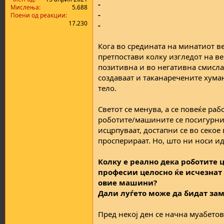
-
а
н
Мислења
5.688
-
т
у
Поени од реакции
17.230
а
в
-
а
њ
Кога во средината на минатиот в
е
претпостави колку изгледот на ве
позитивна и во негативна смисла.
создаваат и таканаречените хума
тело.
Светот се менува, а се повеќе р
роботите/машините се посигурни 
исцрпуваат, достапни се во секое
просперираат. Но, што ни носи и
Колку е реално дека роботите 
професии целосно ќе исчезнат 
овие машини?
Дали луѓето може да бидат зам
Пред некој ден се начна муабето