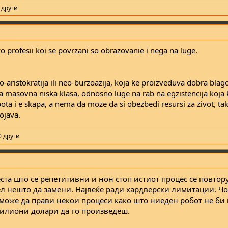
 други
profesii koi se povrzani so obrazovanie i nega na luge.
o-aristokratija ili neo-burzoazija, koja ke proizveduva dobra bla
a masovna niska klasa, odnosno luge na rab na egzistencija koja
bota i e skapa, a nema da moze da si obezbedi resursi za zivot, ta
ojava.
0 други
та што се репетитивни и нон стоп истиот процес се повтору
ел нешто да замени. Највеќе ради хардверски лимитации. Чо
може да прави некои процеси како што ниеден робот не би
милиони долари да го произведеш.