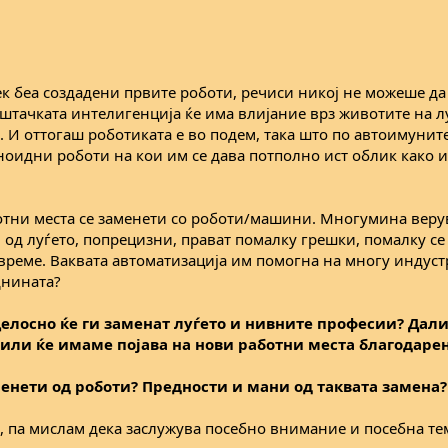
ек беа создадени првите роботи, речиси никој не можеше да
штачката интелигенција ќе има влијание врз животите на лу
 И оттогаш роботиката е во подем, така што по автоимунит
ноидни роботи на кои им се дава потполно ист облик како 
аботни места се заменети со роботи/машини. Многумина веру
од луѓето, попрецизни, прават помалку грешки, помалку се
 време. Ваквата автоматизација им помогна на многу индуст
днината?
целосно ќе ги заменат луѓето и нивните професии? Дал
или ќе имаме појава на нови работни места благодаре
енети од роботи? Предности и мани од таквата замена?
в, па мислам дека заслужува посебно внимание и посебна те