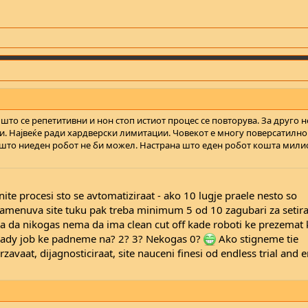
то се репетитивни и нон стоп истиот процес се повторува. За друго н
и. Највеќе ради хардверски лимитации. Човекот е многу поверсатилно
 што ниеден робот не би можел. Настрана што еден робот кошта мил
nite procesi sto se avtomatiziraat - ako 10 lugje praele nesto so
zamenuva site tuku pak treba minimum 5 od 10 zagubari za setira
ka da nikogas nema da ima clean cut off kade roboti ke prezemat
teady job ke padneme na? 2? 3? Nekogas 0?
Ako stigneme tie
zavaat, dijagnosticiraat, site nauceni finesi od endless trial and 