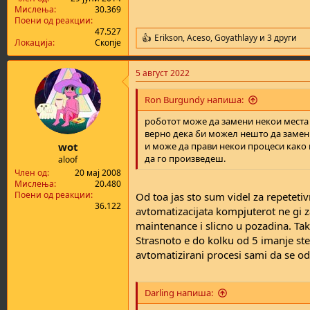
Мислења
30.369
Поени од реакции
47.527
Erikson
,
Aceso
,
Goyathlayy
и 3 други
R
Локација
Скопје
e
a
5 август 2022
c
t
i
Ron Burgundy напиша:
o
n
роботот може да замени некои места ш
s
верно дека би можел нешто да замен
:
wot
и може да прави некои процеси како
да го произведеш.
aloof
Член од
20 мај 2008
Мислења
20.480
Поени од реакции
Od toa jas sto sum videl za repetetiv
36.122
avtomatizacijata kompjuterot ne gi 
maintenance i slicno u pozadina. Ta
Strasnoto e do kolku od 5 imanje s
avtomatizirani procesi sami da se odr
Darling напиша: