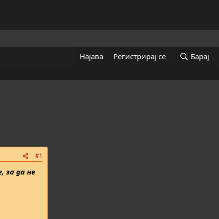
Најава
Регистрирај се
Барај
#1
 за да не