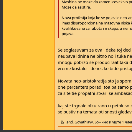
Mashina ne moze da zameni covek vo prof
Moze da asistira.
Nova profesija koja ke se pojavi e neo-ar
imas disproporcionalna masovna niska kl
kvalifikuvana za rabota i e skapa, a nem
pojava.
Se soglasuvam za ova i deka toj decli
neubava idnina ne bitno no i tuka ne 
mnogu pobrzo se produciraat taka 
vreme kostalo - denes ke bide pristap
Novata neo-aristokratija sto ja spom
one percenters poradi toa pa samo pri
za site tie propatni stvari se ambasad
kaj ste trgnale olku rano u petok so
se pustiv na temata oti snosti gleda
.end
,
Goyathlayy
,
Божино
и уште 1 чле
R
e