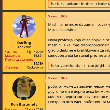
Kiki_Ku
,
Partizanen banditen
,
Erikson
и 8
R
e
a
5 август 2022
c
t
Mashina ne moze da zameni covek vo 
i
o
Moze da asistira.
n
s
Nova profesija koja ke se pojavi e ne
:
Darling
mashini, a ke imas disproporcionaln
High Value
glad bidejki ne e kvalifikuvana za ra
Член од
5 јуни 2009
samoubistvata ke stanat prechesta p
Мислења
16.821
Поени од реакции
35.789
Partizanen banditen
,
Erikson
,
JBTgirl
и 1
R
Локација
Cuckedonia
e
a
5 август 2022
c
t
роботот може да замени некои мес
i
o
друго не ми е верно дека би мож
n
многу поверсатилно суштество и 
s
Настрана што еден робот кошта 
:
Ron Burgundy
Член од
29 јуни 2014