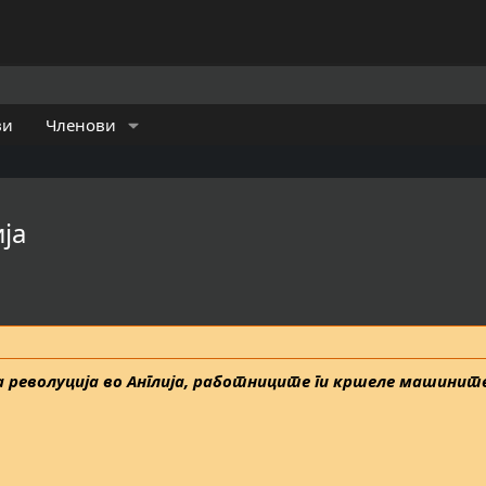
ви
Членови
ја
 револуција во Англија, работниците ги кршеле машините,