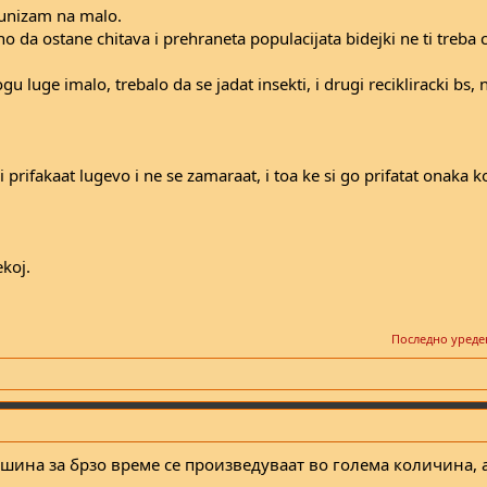
nizam na malo.
tno da ostane chitava i prehraneta populacijata bidejki ne ti treba 
 luge imalo, trebalo da se jadat insekti, i drugi recikliracki bs,
 prifakaat lugevo i ne se zamaraat, i toa ke si go prifatat onaka k
ekoj.
Последно уреде
шина за брзо време се произведуваат во голема количина, а