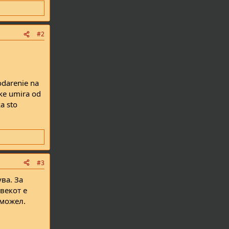
#2
godarenie na
 ke umira od
ka sto
#3
ва. За
векот е
 можел.