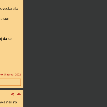
covecka sila
 ne sum
oj da se
но:
5 август 2022
#6
ма пак го