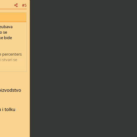
#5
neubava
o se
ke bide
e percenters
 stvari se
oizvodstvo
 i tolku