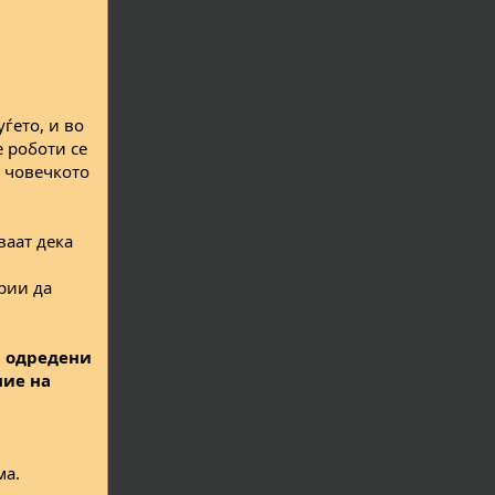
ѓето, и во
е роботи се
и човечкото
ваат дека
рии да
и одредени
ние на
ма.