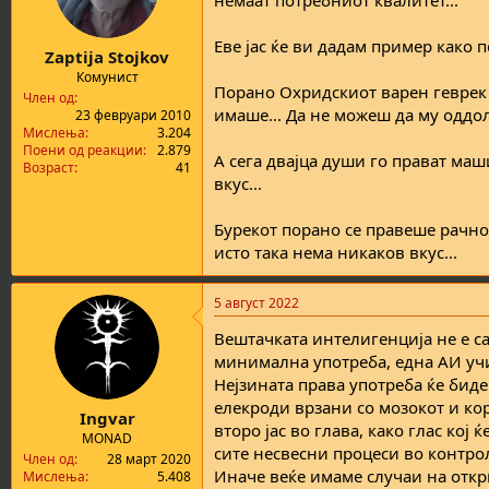
n
s
Еве јас ќе ви дадам пример како 
:
Zaptija Stojkov
Комунист
Порано Охридскиот варен геврек к
Член од
имаше... Да не можеш да му оддол
23 февруари 2010
Мислења
3.204
Поени од реакции
2.879
А сега двајца души го прават ма
Возраст
41
вкус...
Бурекот порано се правеше рачно 
исто така нема никаков вкус...
5 август 2022
Вештачката интелигенција не е са
минимална употреба, една АИ учи
Нејзината права употреба ќе биде
елекроди врзани со мозокот и кор
Ingvar
второ јас во глава, како глас кој
MONAD
сите несвесни процеси во контрол
Член од
28 март 2020
Иначе веќе имаме случаи на откр
Мислења
5.408