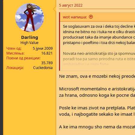
a
5 август 2022
c
t
i
wot напиша:
o
n
Se soglasuvam za ova i deka toj decline 
s
idnina ne bitno no i tuka ne e olku dras
:
Darling
produciraat taka da imanje abundance 
pristapno i poeftino i toa drzi nekoj bal
High Value
Член од
5 јуни 2009
Novata neo-aristokratija sto ja spomnuva
Мислења
16.821
Поени од реакции
poradi toa pa samo prirodna ruta e istite 
35.789
ambasadori i e nivni forte
Локација
Cuckedonia
kaj ste trgnale olku rano u petok so mu
Ne znam, ova e mozebi nekoj preode
se pustiv na temata oti snosti gledav
Microsoft momentalno e aristokratij
za hrana, odnosno koga ke pocne da
Posle ke imas zivot na pretplata. Plat
voda, i najbogatite sekako ke imaat l
A ke ima mnogu sho nema da mozat d