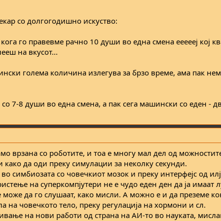
пекар со долгогодишно искуство:
ога го правевме рачно 10 души во една смена еееееј кој кв
ееш на вкусот...
шински голема количина излегува за брзо време, ама пак не
со 7-8 души во една смена, а пак сега машински со еден - дв
мо врзана со роботите, и тоа е многу мал дел од можностите
 како да оди преку симулации за неколку секунди.
 во симбиозата со човечкиот мозок и преку интерфејс од и
истење на суперкомпјутери не е чудо еден ден да ја имаат л
 ќе може да го слушаат, како мисли. А можно е и да преземе к
а на човечкото тело, преку регулација на хормони и сл.
ивање на нови работи од страна на АИ-то во науката, мисл