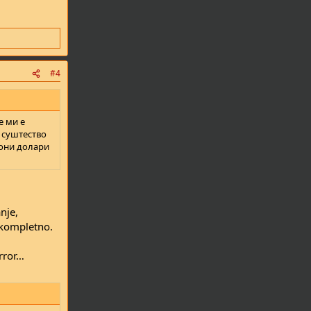
#4
е ми е
 суштество
иони долари
nje,
 kompletno.
error…