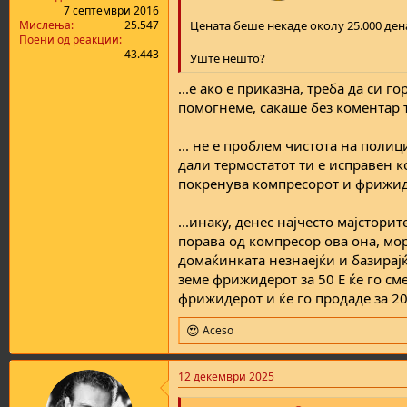
7 септември 2016
Цената беше некаде околу 25.000 ден
Мислења
25.547
Поени од реакции
43.443
Уште нешто?
...е ако е приказна, треба да си 
помогнеме, сакаше без коментар 
... не е проблем чистота на поли
дали термостатот ти е исправен ко
покренува компресорот и фрижиде
...инаку, денес најчесто мајсторит
порава од компресор ова она, мора
домаќинката незнаејќи и базирајќи
земе фрижидерот за 50 Е ќе го с
фрижидерот и ќе го продаде за 2
Aceso
R
e
a
12 декември 2025
c
t