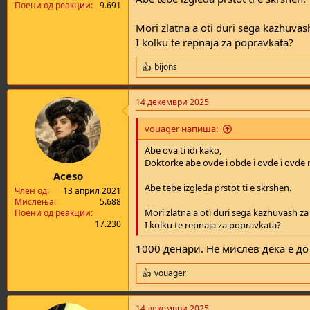
Поени од реакции
9.691
Mori zlatna a oti duri sega kazhuvash
I kolku te repnaja za popravkata?
bijons
R
e
a
14 декември 2025
c
t
i
vouager напиша:
o
n
Abe ova ti idi kako,
s
Doktorke abe ovde i obde i ovde i ovde 
:
Aceso
Abe tebe izgleda prstot ti e skrshen.
Член од
13 април 2021
Мислења
5.688
Mori zlatna a oti duri sega kazhuvash za
Поени од реакции
17.230
I kolku te repnaja za popravkata?
1000 денари. Не мислев дека е до 
vouager
R
e
a
14 декември 2025