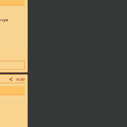
е сум
#249