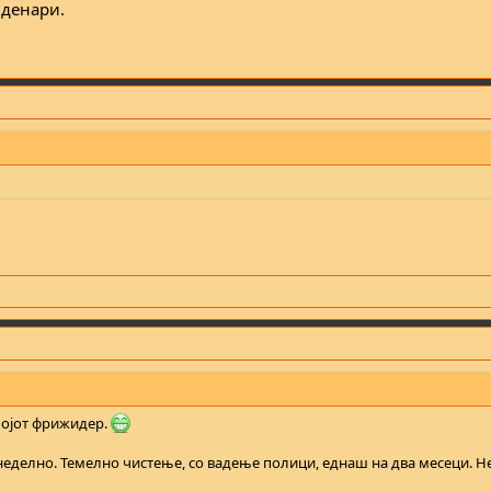
 денари.
мојот фрижидер.
еделно. Темелно чистење, со вадење полици, еднаш на два месеци. Н