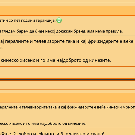
втин со пет години гаранција.
и гледам барем да биде некој докажан бренд, ама нема правила.
ај пералните и телевизорите така и кај фрижидерите е веќе
а.
е кинеско хисенс и го има најдоброто од кинезите.
пералните и телевизорите така и кај фрижидерите е веќе кинески моно
неско хисенс и го има најдоброто од кинезите.
р@ње, 2. добро и ефтино, и 3. одлично и скапо!