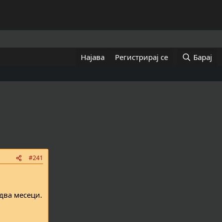
Најава
Регистрирај се
Барај
#241
два месеци.