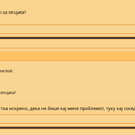
 za strujata?
me boli.
 strujata?
тоа искрено, дека не беше кај мене проблемот, туку кај сосе