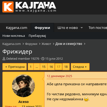
Kajgana.com
Форуми
Што е ново
Топ посто
Нови мислења
Пребарувај
Kajgana.com
Форуми
Живот
Дом и семејство
Фрижидер
К
В
Deleted member 19276
15 јули 2012
р
р
Претходна
1
…
15
16
17
18
Следна
е
е
а
м
т
е
12 декември 2025
о
н
Абе цела приказна си направивте
р
а
н
з
а
а
Го чистам редовно, минимум една
т
п
Не сум недомаќинка
.
Aceso
е
о
м
ч
Член од
13 април 2021