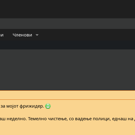
ви
Членови
 за мојот фрижидер.
ш неделно. Темелно чистење, со вадење полици, еднаш на 