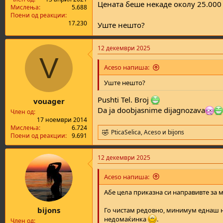
Цената беше некаде околу 25.000
а
н
Мислења
5.688
т
у
Поени од реакции
17.230
а
в
Уште нешто?
а
њ
12 декември 2025
е
V
Aceso напиша:
Уште нешто?
Pushti Tel. Broj
vouager
Da ja doobjasnime dijagnozava
Член од
17 ноември 2014
Мислења
6.724
PticaSelica
,
Aceso
и
bijons
R
Поени од реакции
9.691
e
a
12 декември 2025
c
t
i
Aceso напиша:
o
n
Абе цела приказна си направивте за 
s
:
bijons
Го чистам редовно, минимум еднаш н
недомаќинка
.
Член од