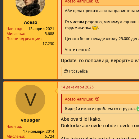
Aceso напиша:
Абе цела приказна си направивте за 
Aceso
Го чистам редовно, минимум еднаш н
недомаќинка
.
Член од
13 април 2021
Мислења
5.688
Цената беше некаде околу 25.000 ден
Поени од реакции
17.230
Уште нешто?
Update: го поправија, веројатно е
PticaSelica
R
e
a
14 декември 2025
c
V
t
i
Aceso напиша:
o
n
бидејќи имав и проблем со струјата.
s
:
Abe ova ti idi kako,
vouager
Doktorke abe ovde i obde i ovde i o
Член од
17 ноември 2014
Мислења
6.724
Abe tebe izgleda prstot ti e skrshen.