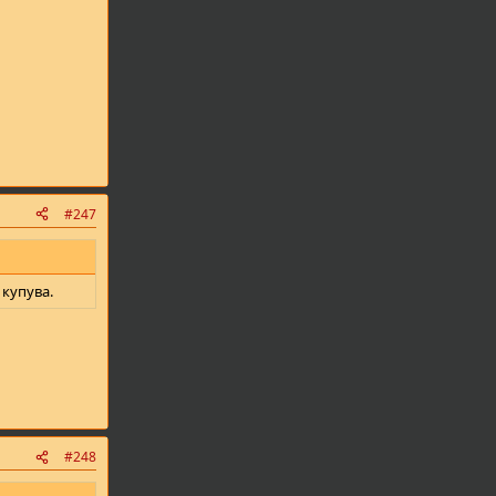
#247
 купува.
#248