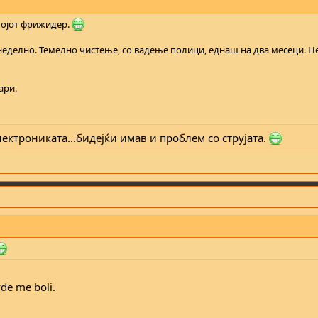
мојот фрижидер.
еделно. Темелно чистење, со вадење полици, еднаш на два месеци. Н
ари.
лектрониката...бидејќи имав и проблем со струјата.
vde me boli.