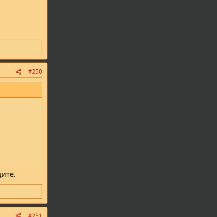
#250
дите.
#251