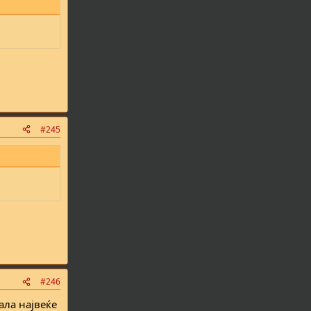
#245
#246
ала највеќе