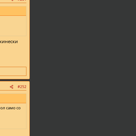
 кинески
#252
пол само со