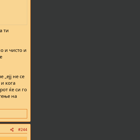
а ти
но и чисто и
е
 „ејј не се
 и кога
рот ќе си го
тење на
#244