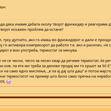
ари.
горда дека имаме дебата околу твојот фрижидер и реагираме д
твојот искажен проблем да остане?
ци, туку дупчето, ако го имаш во фрижидерот и дали е проод
ј го активира компресорот да работи т.е. ако е расипан, не с
рот е вон употреба, термостат се менува.
е не се чесни, често за лесен квар да речеме термостат, ќе рече
 нов, па ете ми треба за делови продај ми го кршот за 50 Е“
 на само едно мислење, „е па ај дај шта даш“ и потоа мајсто
мени термостатот на пример што било само пречка на нерабо
00Е,