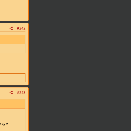
#242
#243
е сум