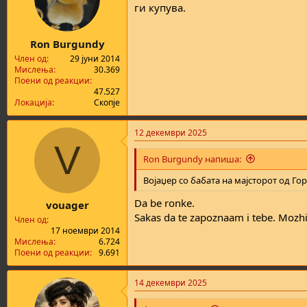
ги купува.
Ron Burgundy
Член од
29 јуни 2014
Мислења
30.369
Поени од реакции
47.527
Локација
Скопје
12 декември 2025
V
Ron Burgundy напиша:
Војаџер со бабата на мајсторот од Го
Da be ronke.
vouager
Sakas da te zapoznaam i tebe. Mozh
Член од
17 ноември 2014
Мислења
6.724
Поени од реакции
9.691
14 декември 2025