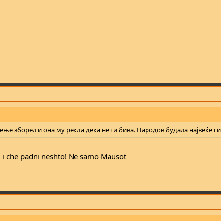
рење зборел и она му рекла дека не ги бива. Народов будала највеќе ги
i i che padni neshto! Ne samo Mausot