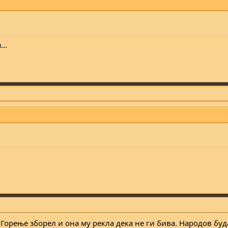
..
д Горење зборел и она му рекла дека не ги бива. Народов буд