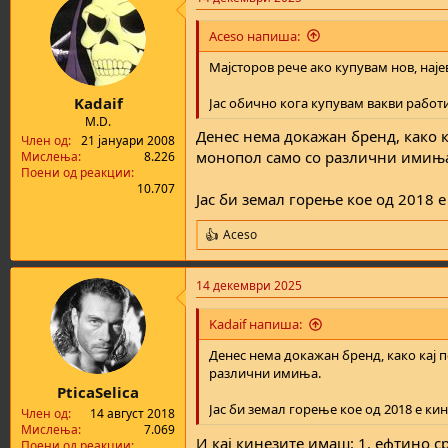
c
t
i
Aceso напиша:
o
n
Мајсторов рече ако купувам нов, наје
s
:
Kadaif
Јас обично кога купувам вакви работ
M.D.
Денес нема докажан бренд, како к
Член од
21 јануари 2008
монопол само со различни имињ
Мислења
8.226
Поени од реакции
10.707
Јас би земал горење кое од 2018 
Aceso
R
e
a
14 декември 2025
c
t
i
Kadaif напиша:
o
n
Денес нема докажан бренд, како кај 
s
различни имиња.
:
PticaSelica
Јас би земал горење кое од 2018 е ки
Член од
14 август 2018
Мислења
7.069
И кај кинезите имаш: 1. ефтино с
Поени од реакции