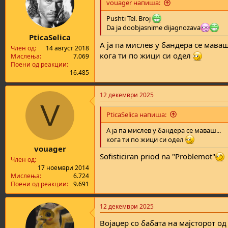
i
vouager напиша:
o
n
Pushti Tel. Broj
s
Da ja doobjasnime dijagnozava
:
PticaSelica
А ја па мислев у бандера се маваш.
Член од
14 август 2018
кога ти по жици си одел
Мислења
7.069
Поени од реакции
16.485
12 декември 2025
V
PticaSelica напиша:
А ја па мислев у бандера се маваш...
кога ти по жици си одел
vouager
Sofisticiran priod na "Problemot"
Член од
17 ноември 2014
Мислења
6.724
Поени од реакции
9.691
12 декември 2025
Војаџер со бабата на мајсторот о