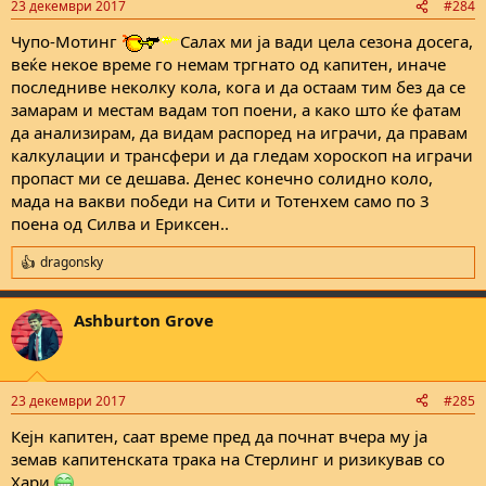
23 декември 2017
#284
Чупо-Мотинг
Салах ми ја вади цела сезона досега,
веќе некое време го немам тргнато од капитен, иначе
последниве неколку кола, кога и да остаам тим без да се
замарам и местам вадам топ поени, а како што ќе фатам
да анализирам, да видам распоред на играчи, да правам
калкулации и трансфери и да гледам хороскоп на играчи
пропаст ми се дешава. Денес конечно солидно коло,
мада на вакви победи на Сити и Тотенхем само по 3
поена од Силва и Ериксен..
dragonsky
R
e
a
Ashburton Grove
c
t
i
o
n
23 декември 2017
#285
s
:
Кејн капитен, саат време пред да почнат вчера му ја
земав капитенската трака на Стерлинг и ризикував со
Хари