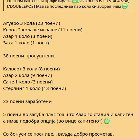
Не знам како не си профитирал..
[DOUBLEPOST=1514049798]
[/DOUBLEPOST]Ааа за последниве пар кола си зборел, нвм
Агуеро 3 кола (23 поени)
Керол 2 кола ќе играше (11 поени)
Азар 1 коло (3 поени)
Заха 1 коло (1 поен)
38 поени пропуштени.
Калверт 3 кола (8 поени)
Азар 2 кола (9 поени)
Сане 1 коло (3 поени)
Стерлинг 1 коло (13 поени)
33 поени заработени
5 поени во загуба плус тоа што Азар го ставив и капитен
а имав подобра опција (во вице капитенот)
Со бонуси се поениве... ваљда добро пресметав.