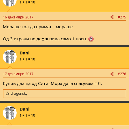
1 + 1 = 10
16 декември 2017
#275
Мораше гол да примат... мораше.
Од 3 играчи во дефанзива само 1 поен.
Dani
1 + 1 = 10
17 декември 2017
#276
Купив двајца од Сити. Мора да ја спасувам ПЛ.
dragonsky
R
e
a
Dani
c
t
1 + 1 = 10
i
o
n