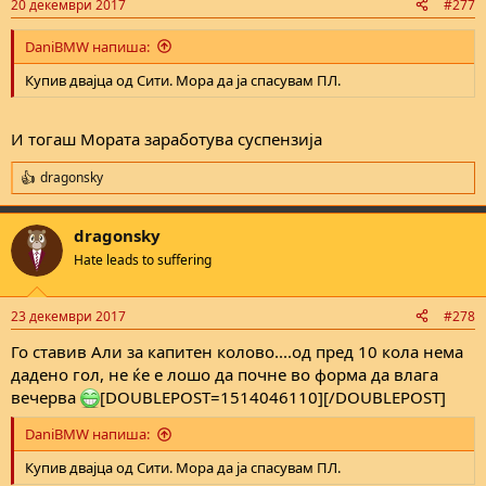
20 декември 2017
#277
s
:
DaniBMW напиша:
Купив двајца од Сити. Мора да ја спасувам ПЛ.
И тогаш Мората заработува суспензија
dragonsky
R
e
a
dragonsky
c
t
Hate leads to suffering
i
o
n
23 декември 2017
#278
s
:
Го ставив Али за капитен колово....од пред 10 кола нема
дадено гол, не ќе е лошо да почне во форма да влага
вечерва
[DOUBLEPOST=1514046110][/DOUBLEPOST]
DaniBMW напиша:
Купив двајца од Сити. Мора да ја спасувам ПЛ.