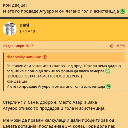
Кои двајца?
И ете го продаде Агуеро и он лагано гол и асистенција
Dani
1 + 1 = 10
23 декември 2017
#279
dragonsky напиша:
Го ставив Али за капитен колово....од пред 10 кола нема дадено
гол, не ќе е лошо да почне во форма да влага вечерва
[DOUBLEPOST=1514046110][/DOUBLEPOST]
Кои двајца?
И ете го продаде Агуеро и он лагано гол и асистенција
Стерлинг и Сане, добро е. Место Азар и Заха
Агуеро откако го продадов 2 гола и асистенција.
Ме мрзи да правам калкулации дали профитирав од
целата ротација (последниве 3-4 кола). Горе доле пак