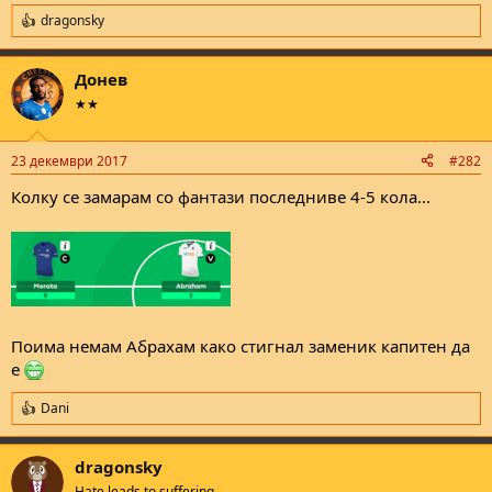
dragonsky
R
e
a
Донев
c
t
★★
i
o
n
23 декември 2017
#282
s
:
Колку се замарам со фантази последниве 4-5 кола...
Поима немам Абрахам како стигнал заменик капитен да
е
Dani
R
e
a
dragonsky
c
t
Hate leads to suffering