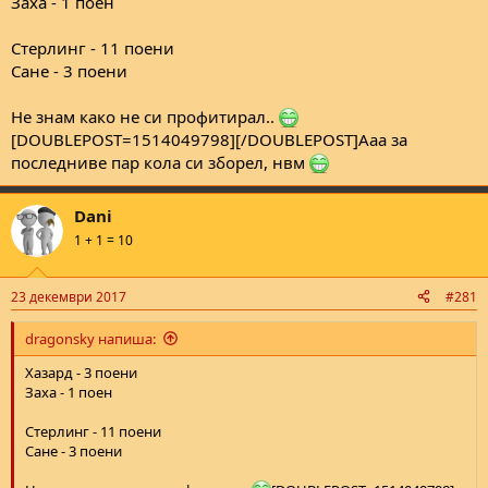
Заха - 1 поен
Стерлинг - 11 поени
Сане - 3 поени
Не знам како не си профитирал..
[DOUBLEPOST=1514049798][/DOUBLEPOST]Ааа за
последниве пар кола си зборел, нвм
Dani
1 + 1 = 10
23 декември 2017
#281
dragonsky напиша:
Хазард - 3 поени
Заха - 1 поен
Стерлинг - 11 поени
Сане - 3 поени