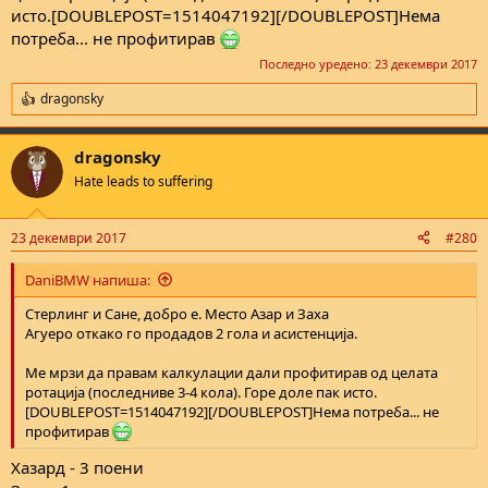
исто.[DOUBLEPOST=1514047192][/DOUBLEPOST]Нема
потреба... не профитирав
Последно уредено:
23 декември 2017
dragonsky
R
e
a
dragonsky
c
t
Hate leads to suffering
i
o
n
23 декември 2017
#280
s
:
DaniBMW напиша:
Стерлинг и Сане, добро е. Место Азар и Заха
Агуеро откако го продадов 2 гола и асистенција.
Ме мрзи да правам калкулации дали профитирав од целата
ротација (последниве 3-4 кола). Горе доле пак исто.
[DOUBLEPOST=1514047192][/DOUBLEPOST]Нема потреба... не
профитирав
Хазард - 3 поени