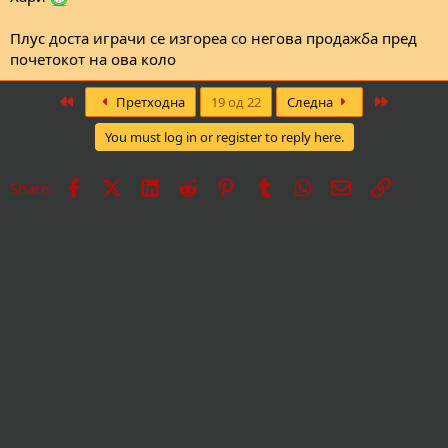
Плус доста играчи се изгореа со негова продажба пред
почетокот на ова коло
First
Last
Претходна
19 од 22
Следна
You must log in or register to reply here.
Facebook
X
LinkedIn
Reddit
Pinterest
Tumblr
WhatsApp
Е-пошта
Врска
Share: