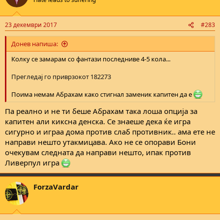
i
o
n
23 декември 2017
#283
s
:
Донев напиша:
Колку се замарам со фантази последниве 4-5 кола...
Прегледај го приврзокот 182273
Поима немам Абрахам како стигнал заменик капитен да е
Па реално и не ти беше Абрахам така лоша опција за
капитен али киксна денска. Се знаеше дека ќе игра
сигурно и играа дома против слаб противник.. ама ете не
направи нешто утакмицава. Ако не се опорави Бони
очекувам следната да направи нешто, ипак против
Ливерпул игра
ForzaVardar