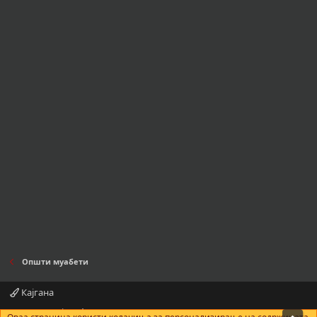
Општи муабети
Кајгана
Контактирајте нè
Правила и услови
Политика за приватност