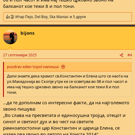
балканот кое тежи 8 и пол тони.
Итар Пејо
,
Del Boy
,
Ska Maniac
и 5 други
R
e
a
bijons
c
t
i
o
n
27 септември 2025
#4
s
:
pozdrav eden topol напиша:
Дали знаете дека храмот св.Константин и Елена што се наоѓа на
ул.Македонија во Скопје утре ке се осветува во 08 и пол часот и
има нај тешко црковно звоно на балканот кое тежи 8 и пол
тони.
...да те дополнам со интересни факти, да на најголемото
ѕвоно пишува:
„Во слава на пресветата и единосушна тројца, отецот и
синот и светиот дух и во чест на светите
рамноапостолни цар Kонстантин и царица Елена, се
излеа ова ѕвоно во летото на Христа 2014“.