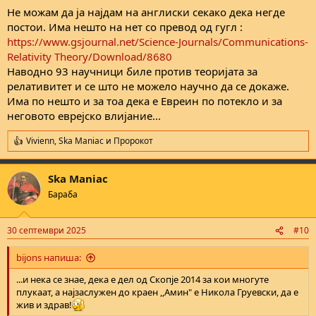
Не можам да ја најдам на англиски секако дека негде
постои. Има нешто на нет со превод од гугл :
https://www.gsjournal.net/Science-Journals/Communications-
Relativity Theory/Download/8680
Наводно 93 научници биле против теоријата за
релативитет и се што не можело научно да се докаже.
Има по нешто и за тоа дека е Евреин по потекло и за
неговото еврејско влијание...
Vivienn
,
Ska Maniac
и
Пророкот
R
e
a
Ska Maniac
c
t
Бараба
i
o
n
30 септември 2025
#10
s
:
bijons напиша:
...и нека се знае, дека е дел од Скопје 2014 за кои многуте
плукаат, а најзаслужен до краен ,,Амин" е Никола Груевски, да е
жив и здрав!