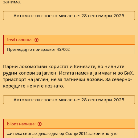
занима.
Автоматски споено мислење:
28 септември 2025
Ireal напиша:
Прегледај го приврзокот 457002
Парни локомотиви користат и Кинезите, во нивните
рудни копови за јаглен. Истата намена ја имаат и во БиХ,
трнаспорт на јаглен, не за патнички возови. За северно-
корејците не ми е познато.
Автоматски споено мислење:
28 септември 2025
bijons напиша:
...и нека се знае, дека е дел од Скопје 2014 за кои многуте