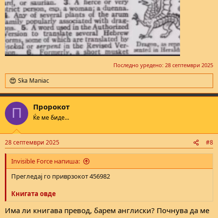
Последно уредено:
28 септември 2025
Ska Maniac
R
e
a
Пророкот
c
П
t
Ќе ме биде...
i
o
n
28 септември 2025
#8
s
:
Invisible Force напиша:
Прегледај го приврзокот 456982
Книгата овде
Има ли книгава превод, барем англиски? Почнува да ме