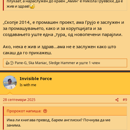
плукаат, а најзаслужен до краен ,,Амин" е Никола Груевски, да е
жив и здрав!
„Скопје 2014„ е промашен проект, ама Грујо е заслужен и
за промашувањето, како и за корупцијата и за
создавањето уште една „тура„ од новопечени парајлии.
Ако, нека е жив и здрав...ама не е заслужен како што
сакаш да го прикажеш.
Pane-G
,
Ska Maniac
,
Sledge Hammer
и уште 1 член
R
e
a
Invisible Force
c
t
Is with me
i
o
n
28 септември 2025
#9
s
:
Пророкот напиша:
Има ли книгава превод, барем англиски? Почнува да ме
занима.