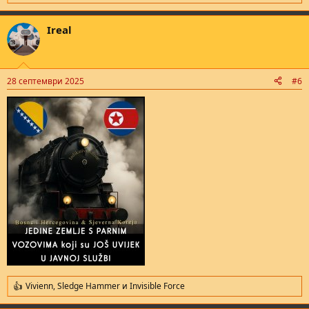
e
a
Ireal
c
t
i
o
n
28 септември 2025
#6
s
:
Vivienn
,
Sledge Hammer
и
Invisible Force
R
e