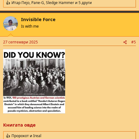
Итар Пејо
,
Pane-G
,
Sledge Hammer
и 5 други
R
e
a
Invisible Force
c
t
Is with me
i
o
n
27 септември 2025
#5
s
:
Книгата овде
Пророкот
и
Ireal
R