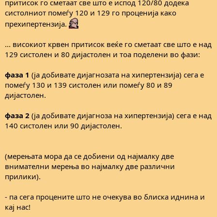
притисок го сметаат све што е испод 120/80 додека
систолниот помеѓу 120 и 129 го проценија како
прехипертензија.
... високиот крвен притисок веќе го сметаат све што е над
129 систолен и 80 дијастолен и тоа поделени во фази:
фаза 1
(ја добивате дијагнозата на хипертензија) сега е
помеѓу 130 и 139 систолен или помеѓу 80 и 89
дијастолен.
фаза 2
(ја добивате дијагноза на хипертензија) сега е над
140 систолен или 90 дијастолен.
(мерењата мора да се добиени од најмалку две
внимателни мерења во најмалку две различни
прилики).
- па сега процените што не очекува во блиска иднина и
кај нас!