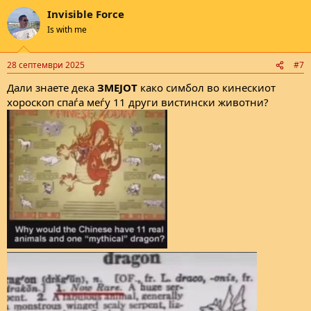
a
Invisible Force
c
t
Is with me
i
o
n
28 септември 2025
#7
s
:
Дали знаете дека
ЗМЕЈОТ
како симбол во кинескиот
хороскоп спаѓа меѓу 11 други вистински животни?