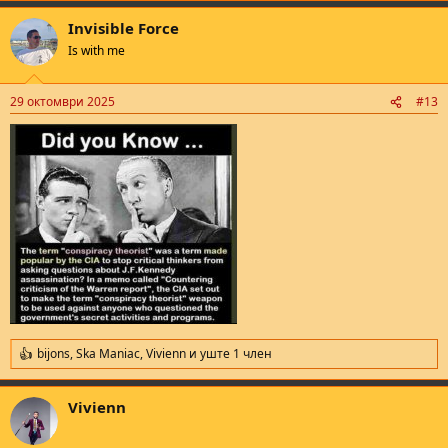
Invisible Force
Is with me
29 октомври 2025
#13
bijons
,
Ska Maniac
,
Vivienn
и уште 1 член
R
e
a
Vivienn
c
t
i