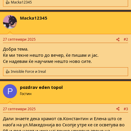
Macka12345
R
e
a
Macka12345
c
t
i
o
n
27 септември 2025
#2
s
:
Добра тема.
Ќе ми текне нешто до вечер, ќе пишам и јас.
Се надевам ќе научиме нешто ново сите.
Invisible Force
и
Ireal
R
e
a
pozdrav eden topol
c
P
t
Гостин
i
o
n
27 септември 2025
#3
s
:
Дали знаете дека храмот св.Константин и Елена што се
наоѓа на ул.Македонија во Скопје утре ке се осветува во
08 и пол часот и има нај тешко црковно звоно на