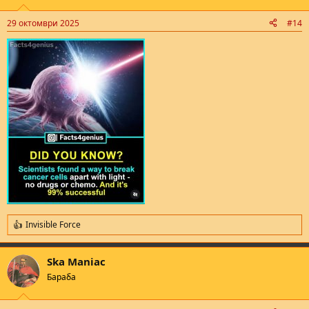
o
n
29 октомври 2025
#14
s
:
Invisible Force
R
e
a
Ska Maniac
c
t
Бараба
i
o
n