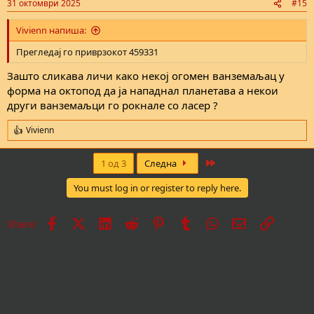
31 октомври 2025
#15
s
:
Vivienn напиша:
Прегледај го приврзокот 459331
Зашто сликава личи како некој огомен ванземаљац у
форма на октопод да ја нападнал планетава а некои
други ванземаљци го рокнале со ласер ?
Vivienn
R
e
a
Last
1 од 3
Следна
c
t
You must log in or register to reply here.
i
o
n
Facebook
X
LinkedIn
Reddit
Pinterest
Tumblr
WhatsApp
Е-пошта
Врска
Share:
s
: