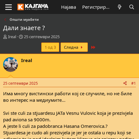
Најава
Регистрирај се
Општи муабети
Дали знаете ?
К
В
Ireal
25 септември 2025
р
р
Last
1 од 3
Следна
е
е
а
м
т
е
Ireal
о
н
р
а
н
з
а
а
25 септември 2025
#1
т
п
е
о
Има многу вистински работи кој се случиле, но не биле
м
ч
во интерес на медиумите...
а
н
т
у
Svi ste culi za stjuardesu JATa Vesnu Vulovic koja je prezivjela
а
в
pad aviona sa 9000m.
а
A jeste li culi za padobranca Hasana Omerovica.?
њ
е
Stjuardesa je cudo ali prezivjela je jer je ostala u repu koji se
odlomio te je pod idealnim kutom kliznuo niz snjeznu padinu.