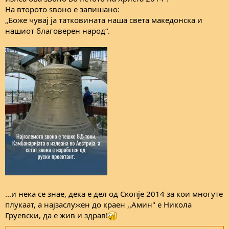
На второто ѕвоно е запишано:
„Боже чувај ја татковината наша света македонска и
нашиот благоверен народ“.
...и нека се знае, дека е дел од Скопје 2014 за кои многуте
плукаат, а најзаслужен до краен ,,Амин" е Никола
Груевски, да е жив и здрав!