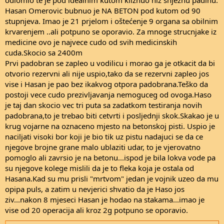
Hasan Omerovic bubnuo je NA BETON pod kutom od 90
stupnjeva. Imao je 21 prjelom i oštećenje 9 organa sa obilnim
krvarenjem ..ali potpuno se oporavio. Za mnoge strucnjake iz
medicine ovo je najvece cudo od svih medicinskih
cuda.Skocio sa 2400m
Prvi padobran se zapleo u vodilicu i morao ga je otkacit da bi
otvorio rezervni ali nije uspio,tako da se rezervni zapleo jos
vise i Hasan je pao bez ikakvog otpora padobrana.Teško da
postoji vece cudo prezivljavanja nemoguceg od ovoga.Haso
je taj dan skocio vec tri puta sa zadatkom testiranja novih
padobrana,to je trebao biti cetvrti i posljednji skok.Skakao je u
krug vojarne na oznaceno mjesto na betonskoj pisti. Uspio je
naciljati visoki bor koji je bio tik uz pistu nadajuci se da ce
njegove brojne grane malo ublaziti udar, to je vjerovatno
pomoglo ali zavrsio je na betonu...ispod je bila lokva vode pa
su njegove kolege mislili da je to fleka koja je ostala od
Hasana.Kad su mu prisli "mrtvom" jedan je vojnik uzeo da mu
opipa puls, a zatim u nevjerici shvatio da je Haso jos
ziv...nakon 8 mjeseci Hasan je hodao na stakama...imao je
vise od 20 operacija ali kroz 2g potpuno se oporavio.