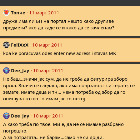
Топче
11 март 2011
друже има ли БП на портал нешто како другиве
предмети? ако да каде се и како да се зачленам?
FeliXxX
10 март 2011
koa ke poracuvas odes enter new adress i stavas MK
Dee_Jay
10 март 2011
Не баш...значи јас сум, да не треба да фигурира зборо
врска. Значи се гледаш, ако има поврзаност си терате, се
земате, имате деца и тн... нема потреба од збор да го
опишува то шо го имам јас со некој.
Dee_Jay
10 март 2011
A како треба по твое. Ми е, да не се имаме разбрано
погрешно.
А за потрагата...не барам...само че си дојди.