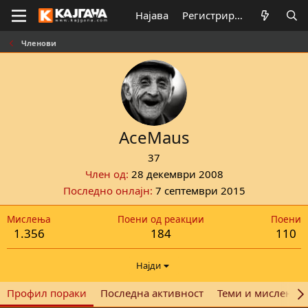
Најава
Регистрирај се
Членови
AceMaus
37
Член од
28 декември 2008
Последно онлајн
7 септември 2015
Мислења
Поени од реакции
Поени
1.356
184
110
Најди
Профил пораки
Последна активност
Теми и мислења