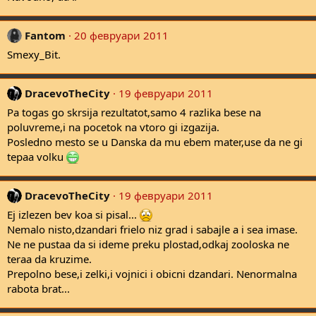
Fantom
20 февруари 2011
Smexy_Bit.
DracevoTheCity
19 февруари 2011
Pa togas go skrsija rezultatot,samo 4 razlika bese na
poluvreme,i na pocetok na vtoro gi izgazija.
Posledno mesto se u Danska da mu ebem mater,use da ne gi
tepaa volku
DracevoTheCity
19 февруари 2011
Ej izlezen bev koa si pisal...
Nemalo nisto,dzandari frielo niz grad i sabajle a i sea imase.
Ne ne pustaa da si ideme preku plostad,odkaj zooloska ne
teraa da kruzime.
Prepolno bese,i zelki,i vojnici i obicni dzandari. Nenormalna
rabota brat...