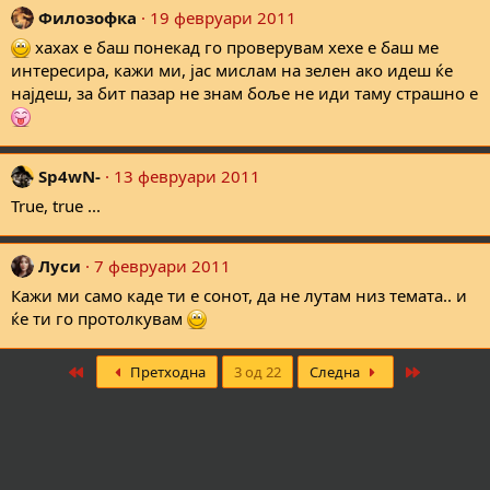
Филозофка
19 февруари 2011
хахах е баш понекад го проверувам хехе е баш ме
интересира, кажи ми, јас мислам на зелен ако идеш ќе
најдеш, за бит пазар не знам боље не иди таму страшно е
Sp4wN-
13 февруари 2011
True, true ...
Луси
7 февруари 2011
Кажи ми само каде ти е сонот, да не лутам низ темата.. и
ќе ти го протолкувам
First
Last
Претходна
3 од 22
Следна