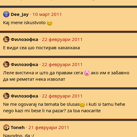
Dee_Jay
10 март 2011
Kaj mene iskustvoto
Филозофка
22 февруари 2011
Е види сеа шо постирав хахаххаха
Филозофка
22 февруари 2011
Леле вистина и што да правам сега
ако им е забавно
да ме реметат нека изволат
Филозофка
22 февруари 2011
Ne me ogovaraj na temata be slusas
i kuti si tamu hehe
nego kazi mi bese li na pazar? za toa naocarite
Toneh
21 февруари 2011
Navodno, da :/