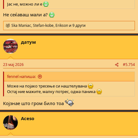
Јас не, можно ли е
Не сеќаваш мали а?
Ska Maniac
,
Stefan-kobe
,
Erikson
и 9 други
R
e
a
датум
c
t
i
o
n
23 мај 2026
#5.754
s
:
fennel напиша:
Може на појако тресење си наштелувана
Остај ние мажите, малку потрес, одма паника
Којзнае што гром било тоа
Aceso