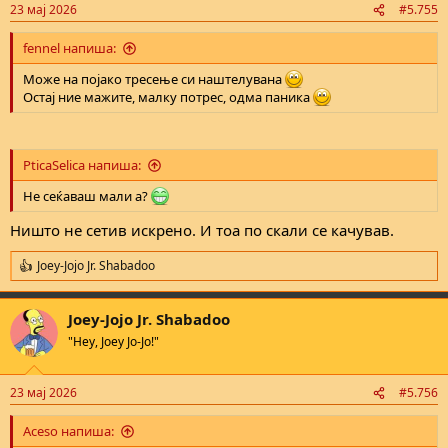
23 мај 2026
#5.755
fennel напиша:
Може на појако тресење си наштелувана
Остај ние мажите, малку потрес, одма паника
PticaSelica напиша:
Не сеќаваш мали а?
Ништо не сетив искрено. И тоа по скали се качував.
Joey-Jojo Jr. Shabadoo
R
e
a
Joey-Jojo Jr. Shabadoo
c
t
"Hey, Joey Jo-Jo!"
i
o
n
23 мај 2026
#5.756
s
:
Aceso напиша: