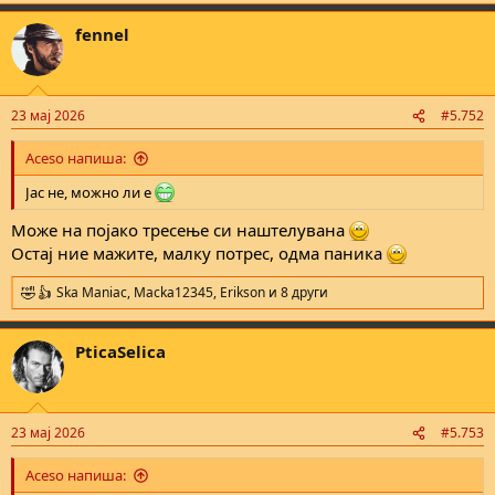
a
fennel
c
t
i
o
n
23 мај 2026
#5.752
s
:
Aceso напиша:
Јас не, можно ли е
Може на појако тресење си наштелувана
Остај ние мажите, малку потрес, одма паника
Ska Maniac
,
Macka12345
,
Erikson
и 8 други
R
e
a
PticaSelica
c
t
i
o
n
23 мај 2026
#5.753
s
:
Aceso напиша: