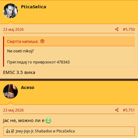
a
PticaSelica
c
t
i
o
n
23 мај 2026
#5.750
s
:
Смртта напиша:
Ne oseti nikoj?
Прегледај го приврзокот 478343
EMSC 3.5 вика
Aceso
23 мај 2026
#5.751
Јас не, можно ли е
Joey-Jojo Jr. Shabadoo
и
PticaSelica
R
e