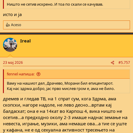
Ништо не сетив искрено. И тоа по скали се качував.
исто и ја
Aceso
R
e
a
Ireal
c
t
i
o
n
23 мај 2026
#5.757
s
:
fennel напиша:
Ваму на нашиот дел, Драчево, Морани бил епицентарот.
Кај нас здрма добро, јас прво мислев гром е, ама не било.
дремев и гледав ТВ, на 1 спрат сум, кога Здрма, ама
скопски, нагоре надоле, не лево десно...вртам кај
балдаскат; она е на 14кат во Карпош 4, вика ништо не
осетив...а предходно околу 2-3 имаше наднас земање на
невеста, играње, музики, ама немаше ова...а тие се уште
у кафана, не е од сехуална активност тресењето на