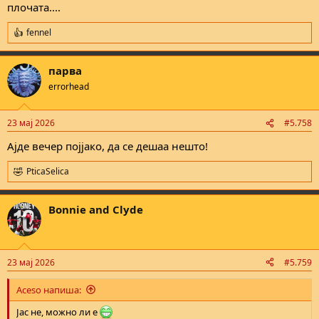
плочата....
fennel
R
e
a
парва
c
t
errorhead
i
o
n
23 мај 2026
#5.758
s
:
Ајде вечер појјако, да се дешаа нешто!
PticaSelica
R
e
a
Bonnie and Clyde
c
t
i
o
n
23 мај 2026
#5.759
s
:
Aceso напиша:
Јас не, можно ли е