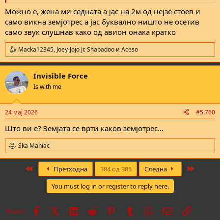
Можно е, жена ми седната а јас на 2м од нејзе стоев и
само викна земјотрес а јас буквално ништо не осетив
само звук слушнав како од авион онака кратко
Macka12345
,
Joey-Jojo Jr. Shabadoo
и
Aceso
R
e
a
Invisible Force
c
t
Is with me
i
o
n
24 мај 2026
#5.760
s
:
Што ви е? Земјата се врти каков земјотрес...
Ska Maniac
R
e
a
First
Last
Претходна
384 од 385
Следна
c
t
You must log in or register to reply here.
i
o
n
Facebook
X
LinkedIn
Reddit
Pinterest
Tumblr
WhatsApp
Е-пошта
Врска
Share:
s
: