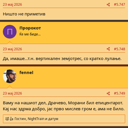
n
23 мај 2026
#5.747
s
:
Ништо не приметив
Пророкот
П
Ќе ме биде...
23 мај 2026
#5.748
Да, имаше...т.н. вертикален земјотрес, со кратко лулање.
fennel
23 мај 2026
#5.749
Ваму на нашиот дел, Драчево, Морани бил епицентарот.
Кај нас здрма добро, јас прво мислев гром е, ама не било.
Гостин
,
NightTrain
и
датум
R
e