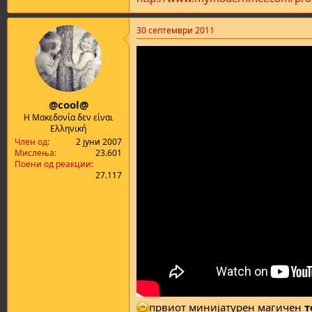
30 септември 2011
@cool@
Η Μακεδονία δεν είναι
Ελληνική
Член од
2 јуни 2007
Мислења
23.601
Поени од реакции
27.117
првиот минијатурен магичен
т