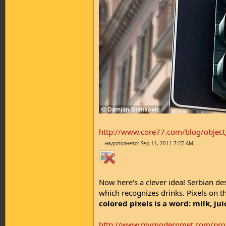
http://www.core77.com/blog/object_
--- надополнето: Sep 11, 2011 7:27 AM ---
Now here's a clever idea! Serbian d
which recognizes drinks. Pixels on t
colored pixels is a word: milk, jui
http://www.mymodernmet.com/profi