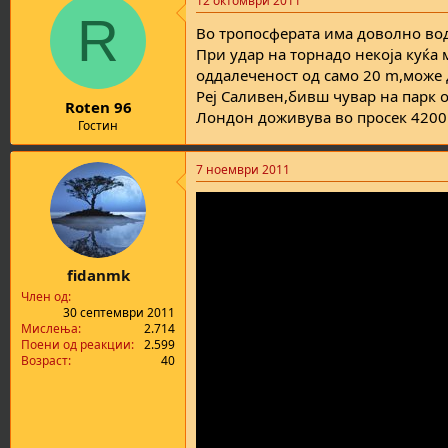
12 октомври 2011
c
R
t
Во тропосферата има доволно вода
i
o
При удар на торнадо некоја куќа
n
оддалеченост од само 20 m,може 
s
Реј Саливен,бивш чувар на парк о
:
Roten 96
Лондон доживува во просек 4200
Гостин
7 ноември 2011
fidanmk
Член од
30 септември 2011
Мислења
2.714
Поени од реакции
2.599
Возраст
40