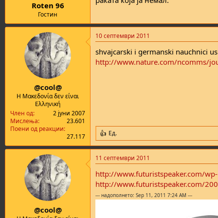
раката која ја немал.
Roten 96
Гостин
10 септември 2011
shvajcarski i germanski nauchnici us
http://www.nature.com/ncomms/jou
@cool@
Η Μακεδονία δεν είναι
Ελληνική
Член од
2 јуни 2007
Мислења
23.601
Поени од реакции
Ед.
R
27.117
e
a
11 септември 2011
c
t
http://www.futuristspeaker.com/w
i
o
http://www.futuristspeaker.com/200
n
--- надополнето: Sep 11, 2011 7:24 AM ---
s
:
@cool@