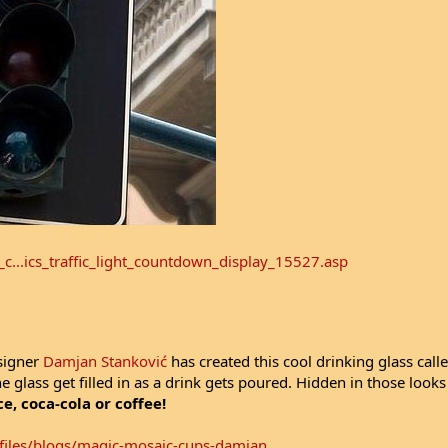
c...ics_traffic_light_countdown_display_15527.asp
esigner
Damjan Stanković
has created this cool drinking glass call
he glass get filled in as a drink gets poured. Hidden in those loo
ce, coca-cola or coffee!
les/blogs/magic-mosaic-cups-damjan