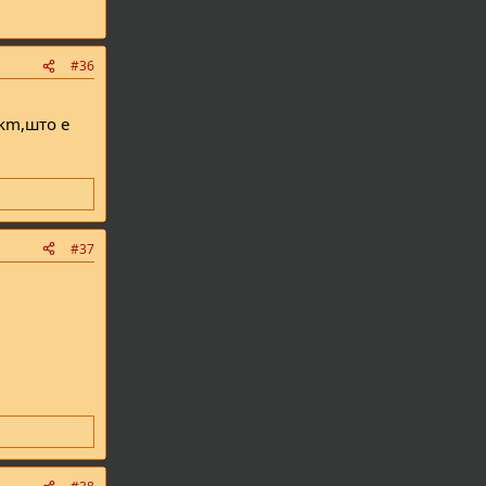
#36
 km,што е
#37