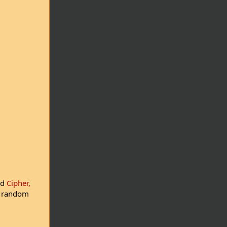
ed
Cipher,
ks random