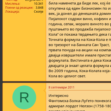
била наменета да биде лек, кој ќе
а
н
Мислења
10.341
т
у
Поени од реакции
3.848
откупена од еден бизнисмен по им
Локација
Скопје
а
в
век, ја донел до денешната домин
а
Пијалокот содржи вино, кофеин и 
њ
година, сепак, морало виното во 
е
пуштањето во продажба пијалокот 
Кола“ се покажа тврдењето дека г
Точната формула на Кока-Кола е 
во трезорот на банката Сан Траст,
првата понуда на акции на компан
двајца извршители имале пристап
формулата. Вистината е дека Кок
двајцата ја знаат целата формула
Во 2009 година, Кока-Колата која
Кола во целиот свет.
8 септември 2011
R
Интересно
Фантомска болка-Луѓето понекога
адмирал лордот Нелзон (1758-1805