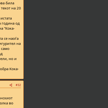
ова била
 текот на 20
 истата
а година од
а “Кока-
а се наоѓа
сигурител на
 само
од
ели, но и
обра Кока-
#32
анскиот
олка во