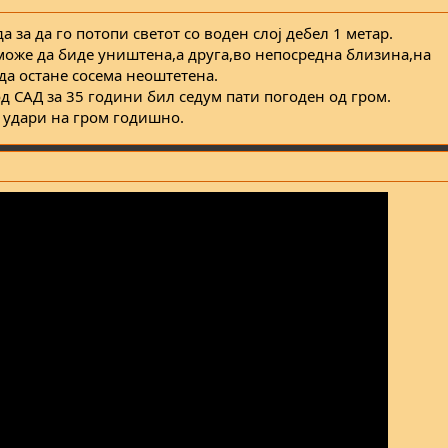
 за да го потопи светот со воден слој дебел 1 метар.
 може да биде уништена,а друга,во непосредна близина,на
да остане сосема неоштетена.
д САД за 35 години бил седум пати погоден од гром.
 удари на гром годишно.