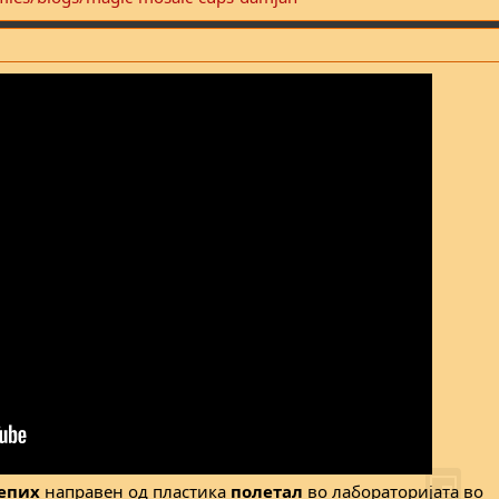
епих
направен од пластика
полетал
во лабораторијата во