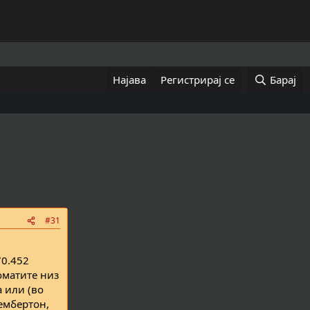
Најава
Регистрирај се
Барај
#31
70.452
оматите низ
а или (во
Пембертон,