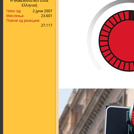
Η Μακεδονία δεν είναι
Ελληνική
Член од
2 јуни 2007
Мислења
23.601
Поени од реакции
27.117