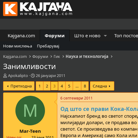
Kajgana.com
Форуми
Што е ново
Топ посто
Нови мислења
Пребарувај
Kajgana.com
Форуми
Гик
Наука и технологија
Занимливости
К
В
Apokalipto
26 јануари 2011
р
р
Претходна
1
2
3
4
5
…
8
Следна
е
е
а
м
т
е
6 септември 2011
о
н
M
Од што се прави Кока-Кол
р
а
н
з
Најскапиот бренд во светот споре
а
а
милијарди долари, се продава во
т
п
светот. Се произведува во компани
Mar-Teen
е
о
Европа и Америка) само Кола или 
м
ч
Член од
23 јуни 2011