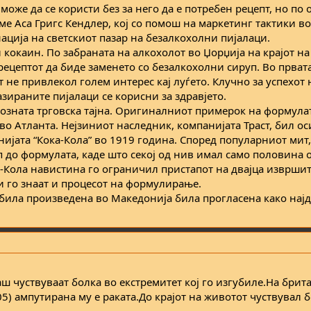
 може да се користи без за него да е потребен рецепт, но по 
е Аса Григс Кендлер, кој со помош на маркетинг тактики во
ација на светскиот пазар на безалкохолни пијалаци.
кокаин. По забраната на алкохолот во Џорџија на крајот на
рецептот да биде заменето со безалкохолни сируп. Во прват
не привлекол голем интерес кај луѓето. Клучно за успехот н
азираните пијалаци се корисни за здравјето.
позната трговска тајна. Оригиналниот примерок на формулат
 во Атланта. Нејзиниот наследник, компанијата Траст, бил о
ијата “Кока-Кола” во 1919 година. Според популарниот мит,
 до формулата, каде што секој од нив имал само половина 
а-Кола навистина го ограничил пристапот на двајца извршит
 и го знаат и процесот на формулирање.
 била произведена во Македонија била прогласена како најд
ш чуствуваат болка во екстремитет кој го изгубиле.На брит
) ампутирана му е раката.До крајот на животот чуствувал б