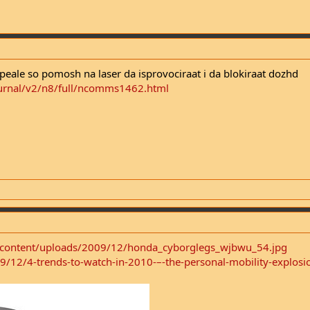
peale so pomosh na laser da isprovociraat i da blokiraat dozhd
rnal/v2/n8/full/ncomms1462.html
p-content/uploads/2009/12/honda_cyborglegs_wjbwu_54.jpg
9/12/4-trends-to-watch-in-2010-–-the-personal-mobility-explosi