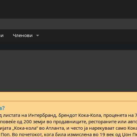
ви
Членови
а?
д листата на Интербранд, брендот Кока-Кола, проценета на 
 повеќе од 200 земји во продавниците, рестораните или авт
јата „Кока-кола“ во Атланта, и често ја нарекуваат само Кок
Поп. Во почетокот, кога била измислена во 19 век од Џон 