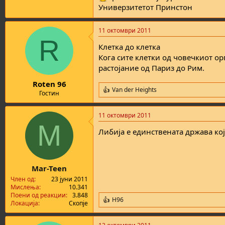
Универзитетот Принстон
11 октомври 2011
R
Клетка до клетка
Кога сите клетки од човечкиот ор
растојание од Париз до Рим.
Roten 96
Van der Heights
R
Гостин
e
a
11 октомври 2011
c
M
t
Либија е единствената држава кој
i
o
n
s
:
Mar-Teen
Член од
23 јуни 2011
Мислења
10.341
Поени од реакции
3.848
H96
R
Локација
Скопје
e
a