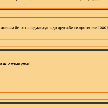
ганизам би се наредиле,една до друга,би се протегале 1000
а што нема река!!!