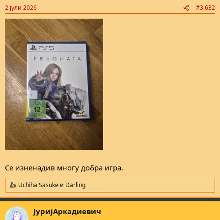
n
2 јули 2026
#3.632
s
:
Се изненадив многу добра игра.
Uchiha Sasuke
и
Darling
R
e
a
ЈуријАркадиевич
c
t