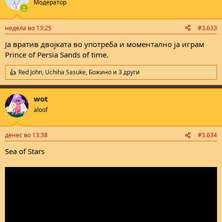
Модератор
i
o
n
недела во 13:25
#3.633
s
:
Ја вратив двојката во употреба и моментално ја играм
Prince of Persia Sands of time.
Red John
,
Uchiha Sasuke
,
Божино
и 3 други
R
e
a
wot
c
t
aloof
i
o
n
денес во 13:38
#3.634
s
:
Sea of Stars