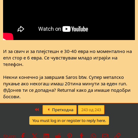
И за свич и за плејстешн е 30-40 евра но моментално на
епл стор е 6 евра. Се чувствувам младо играјќи на
телефон.
Некни конечно ја завршив Saros btw. Супер металско
пукање aко некогаш имаш 20тина минути за еден run.
@Донев
ти се допадна? Returnal како да имаше подобри
босови.
First
Претходна
243 од 243
You must log in or register to reply here.
Facebook
X
LinkedIn
Reddit
Pinterest
Tumblr
WhatsApp
Е-пошта
Врска
Share: