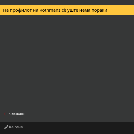
На профилот на Rothmans сè уште нема пораки.
Членови
Кајгана