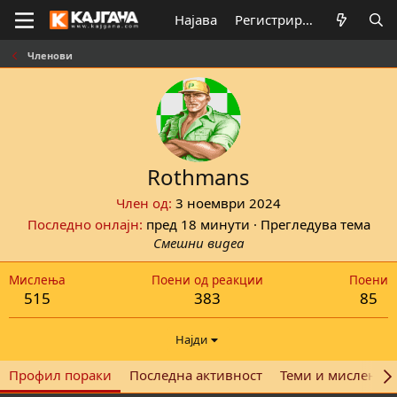
Најава
Регистрирај се
Членови
Rothmans
Член од
3 ноември 2024
Последно онлајн
пред 18 минути
·
Прегледува тема
Смешни видеа
Мислења
Поени од реакции
Поени
515
383
85
Најди
Профил пораки
Последна активност
Теми и мислења