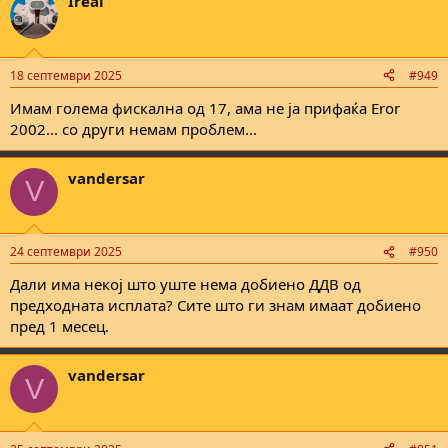
Ireal
18 септември 2025
#949
Имам голема фискална од 17, ама не ја прифаќа Eror
2002... со други немам проблем...
vandersar
V
24 септември 2025
#950
Дали има некој што уште нема добиено ДДВ од
предходната исплата? Сите што ги знам имаат добиено
пред 1 месец.
vandersar
V