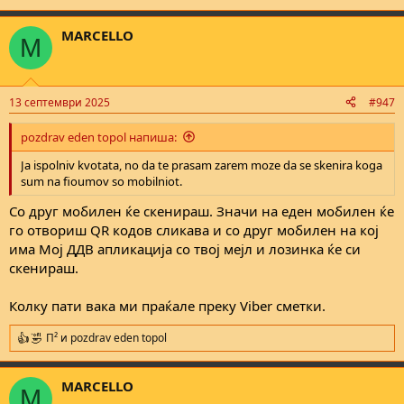
е
MARCELLO
M
13 септември 2025
#947
pozdrav eden topol напиша:
Ja ispolniv kvotata, no da te prasam zarem moze da se skenira koga
sum na fioumov so mobilniot.
Со друг мобилен ќе скенираш. Значи на еден мобилен ќе
го отвориш QR кодов сликава и со друг мобилен на кој
има Moj ДДВ апликација со твој мејл и лозинка ќе си
скенираш.
Колку пати вака ми праќале преку Viber сметки.
П²
и
pozdrav eden topol
R
e
a
MARCELLO
c
M
t