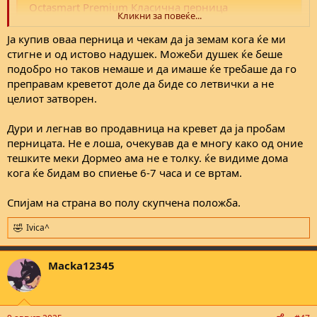
Octasmart Premium Класична перница
Кликни за повеќе...
Нова, класична перница Octasmart Premium - специјално
дизајнирана со две различни страни. Едната страна
Ја купив оваа перница и чекам да ја земам кога ќе ми
обезбедува помека потпора, другата поцврста, и двете
стигне и од истово надушек. Можеби душек ќе беше
обезбедуваат оптимална поддршка за главата и вратот. Без
разлика дали спиете на страна, на стомак или на грб, оваа
подобро но таков немаше и да имаше ќе требаше да го
перница ќе ви помогне да...
преправам креветот доле да биде со летвички а не
www.dormeo.com.mk
целиот затворен.
Барав и душек исти ама само надушек има.
Дури и легнав во продавница на кревет да ја пробам
перницата. Не е лоша, очекував да е многу како од оние
тешките меки Дормео ама не е толку. ќе видиме дома
кога ќе бидам во спиење 6-7 часа и се вртам.
Спијам на страна во полу скупчена положба.
Ivica^
R
e
a
Macka12345
c
t
i
o
n