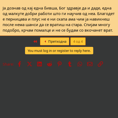
Ја дознав од кај една бивша, Бог здравје да и даде, една
од малкуте добри работи што ги научив од неа. Благодет
е перницава и плус не е ни скапа ама чим ја навикнеш
после нема шанси да се вратиш на стара. Спијам многу
подобро, крчам помалце и не се будам со вкочанет врат.
First
Претходна
4 од 4
You must log in or register to reply here.
Facebook
X
LinkedIn
Reddit
Pinterest
Tumblr
WhatsApp
Е-пошта
Врска
Share: