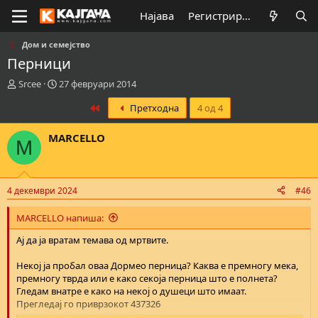
Најава
Регистрирај се
Дом и семејство
Перници
К
В
Srcee
27 февруари 2014
р
р
First
Претходна
4 од 4
е
е
а
м
т
е
MARCELLO
M
о
н
р
а
н
з
а
а
4 декември 2024
#46
т
п
е
о
MARCELLO напиша:
м
ч
а
н
Ај да ја вратам темава од мртвите.
т
у
а
в
Некој ја пробал оваа Дормео перница? Каква е премногу мека,
а
премногу тврда или е како секоја перница што е полнета?
њ
Гледам внатре е како на некој о душеци што имаат.
е
Прегледај го приврзокот 437326