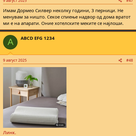
9 август 2025
#47
s
:
Имам Дормео Силвер неколку години, 3 перници. Не
менувам за ништо. Секое спиење надвор од дома вратот
ми е на апарати. Оние хотелските меките се најлоши.
ABCD EFG 1234
A
9 август 2025
#48
Линк.