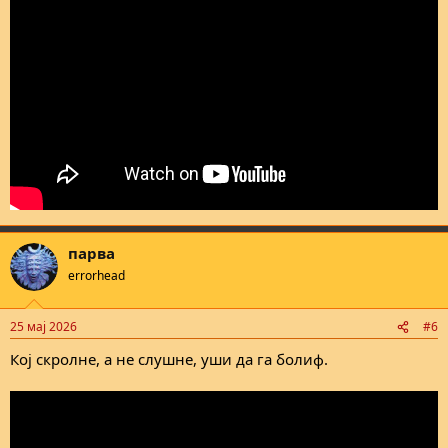
парва
errorhead
25 мај 2026
#6
Кој скролне, а не слушне, уши да га болиф.