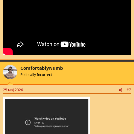
ComfortablyNumb
Politically Incorrect
25 мај 2026
#7