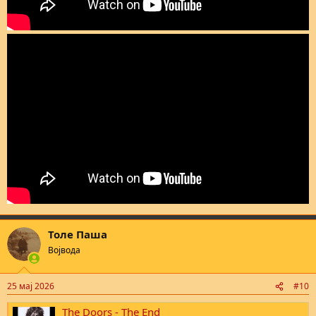
Толе Паша
Војвода
25 мај 2026
#10
The Doors - The End