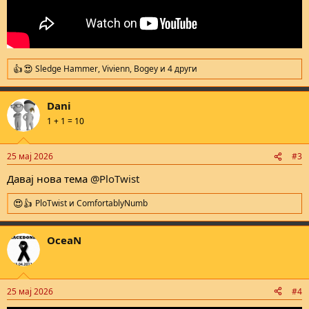
Sledge Hammer
,
Vivienn
,
Bogey
и 4 други
R
e
a
Dani
c
t
1 + 1 = 10
i
o
n
25 мај 2026
#3
s
:
Давај нова тема
@PloTwist
PloTwist
и
ComfortablyNumb
R
e
a
OceaN
c
t
i
o
n
25 мај 2026
#4
s
: