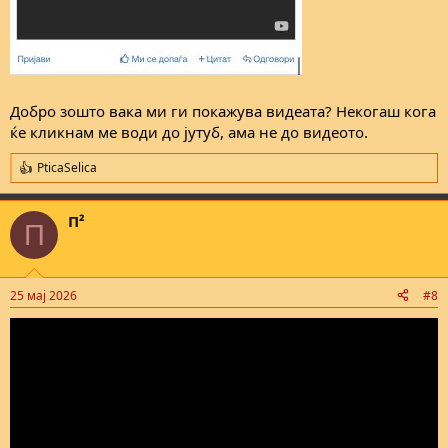
Добро зошто вака ми ги покажува видеата? Некогаш кога
ќе кликнам ме води до јутуб, ама не до видеото.
PticaSelica
R
e
a
П²
c
П
t
i
o
n
25 мај 2026
#8
s
: