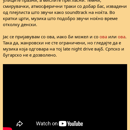
смирувачки, атмосферични траки со добар бас, извадени
од плејлиста што звучи како soundtrack на ноќта. Во
кратки црти, музика што подобро звучи ноќно време
отколку денски.
Јас се пријавувам со ова, иако би можел и со
ова
или
ова
.
Така да, жанровски не сте ограничени, но гледајте да е
музика која одговара на тој late night drive вајб. Српско и
бугарско не е дозволено.