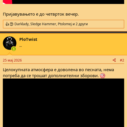
Пријавувањето е до четврток вечер.
Darklady
,
Sledge Hammer
,
Ptolomej
и 2 други
R
e
a
PloTwist
c
t
...
i
o
n
25 мај 2026
#2
s
:
Целокупната атмосфера е доволена во песната, нема
потреба да се трошат дополнителни зборови.