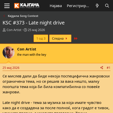
Најава
Регистрирај се
Kajgana Song Contest
KSC #373 - Late night drive
К
В
Con Artist
25 мај 2026
р
р
Last
1 од 3
Следна
е
е
а
м
т
е
Con Artist
о
н
the man with the key
р
а
н
з
а
а
25 мај 2026
#1
т
п
е
о
Се мислев дали да биде некоја поспецифична жанровски
м
ч
ограничена тема, но се решив за вака нешто, малку
а
н
поопшта тема која би била компатибилна со повеќе
т
у
жанрови.
а
в
а
Late night drive - тема за музика за која имате чувство
њ
е
како да е создадена за после полноќ, кога градот е тивок,
улиците празни, а мислите прегласни. Темни,