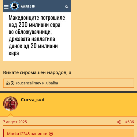
:
Викате сиромашен народов, а
YoucancallmeV
и
Xibalba
R
e
a
Curva_sud
c
t
i
o
n
7 август 2025
#636
s
:
Macka12345 напиша: