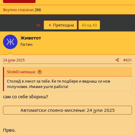
е
Вкупно гласачи
266
First
Претходна
43 од 43
Животот
Ж
Гостин
24 јули 2025
#631
StoleD напиша:
СтолеД е лекот за тебе. Ќе те подбере и веднаш си нов
получовек. Имаме уште работа!
сам со себе збориш?
Автоматски споено мислење:
24 јули 2025
Прво.