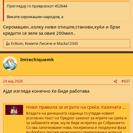
Прегледај го приврзокот 452644
Викате сиромашен народов, а
Сиромашен..колку ниви отишле,станови,куќи и брзи
кредити се зеле за овие 200мил..
Erikson
,
Комити Лисиче
и
Macka12345
R
e
a
Imtechiquemk
c
t
i
o
n
24 мај 2026
#637
s
:
Ајде изгледа конечно ќе биде работава
Нови правила за игрите на среќа: Казината 500 метри од училишта, забрана за апарати во обложувалници
Владата на денешната седница го утврди новиот
усогласен текст на Предлог-законот за игрите на среќа и
за забавните игри, кој ќе биде испратен до Собранието.
Со ова започнуваме нова, посериозна и поодлучна фаза
во борбата против нелегалното приредување игри на