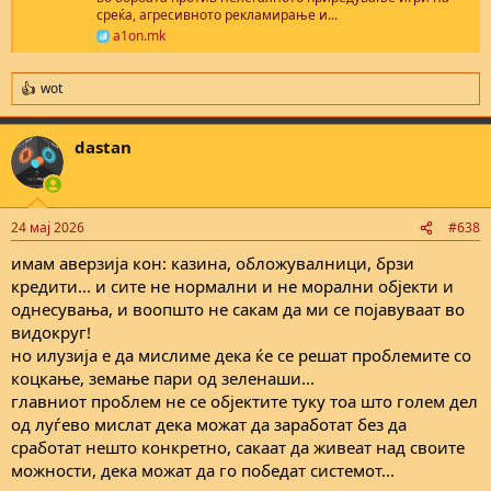
среќа, агресивното рекламирање и...
a1on.mk
wot
R
e
a
dastan
c
t
i
o
n
24 мај 2026
#638
s
:
имам аверзија кон: казина, обложувалници, брзи
кредити... и сите не нормални и не морални објекти и
однесувања, и воопшто не сакам да ми се појавуваат во
видокруг!
но илузија е да мислиме дека ќе се решат проблемите со
коцкање, земање пари од зеленаши...
главниот проблем не се објектите туку тоа што голем дел
од луѓево мислат дека можат да заработат без да
сработат нешто конкретно, сакаат да живеат над своите
можности, дека можат да го победат системот...