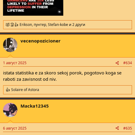
Erikson
,
пунтер
,
Stefan-kobe
и 2 други
R
e
a
vecenopozicioner
c
t
i
o
n
1 август 2025
#634
s
:
istata statistika e za skoro sekoj porok, pogotovo koga se
raboti za zavisnost od niv.
Solaire of Astora
R
e
a
Macka12345
c
t
i
o
n
6 август 2025
#635
s