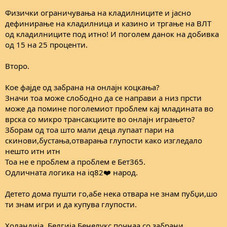
Физички ограничувања на кладилниците и јасно
дефинирање на кладилница и казино и тргање на ВЛТ
од кладилниците под итно! И поголем данок на добивка
од 15 на 25 проценти.
Второ.
Кое фајде од забрана на онлајн коцкања?
Значи тоа може слободно да се направи а низ прсти
може да помине поголемиот проблем кај младината во
врска со микро трансакциите во онлајн играњето?
Зборам од тоа што мали деца лупаат пари на
скинови,бустања,отварања глупости како изгледало
нешто итн итн
Тоа не е проблем а проблем е Бет365.
Одличната логика на iq82❤️ народ.
Детето дома пушти го,абе нека отвара не знам пубџи,шо
ти знам игри и да купува глупости.
Холандија, Белгија,Бенелукс почнаа со забрани,