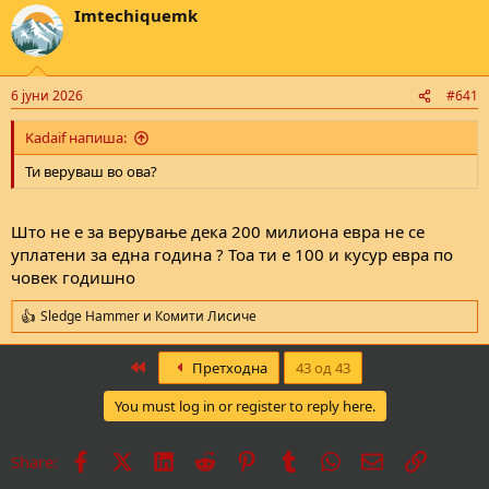
Imtechiquemk
c
t
i
o
n
6 јуни 2026
#641
s
:
Kadaif напиша:
Ти веруваш во ова?
Што не е за верување дека 200 милиона евра не се
уплатени за една година ? Тоа ти е 100 и кусур евра по
човек годишно
Sledge Hammer
и
Комити Лисиче
R
e
a
First
Претходна
43 од 43
c
t
You must log in or register to reply here.
i
o
n
Facebook
X
LinkedIn
Reddit
Pinterest
Tumblr
WhatsApp
Е-пошта
Врска
Share:
s
: