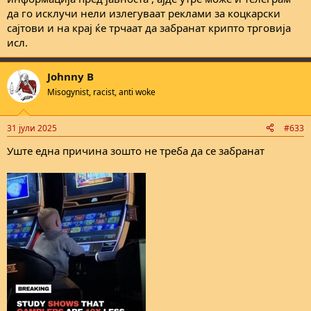
да го исклучи нели излегуваат реклами за коцкарски
сајтови и на крај ќе трчаат да забранат крипто трговија
исл.
Johnny B
Misogynist, racist, anti woke
31 јули 2025
#633
Уште една причина зошто не треба да се забранат