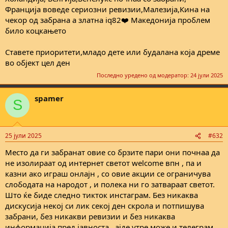
Франција воведе сериозни ревизии,Малезија,Кина на
чекор од забрана а златна iq82❤️ Македонија проблем
било коцкањето
Ставете приоритети,младо дете или будалана која дреме
во објект цел ден
Последно уредено од модератор:
24 јули 2025
spamer
S
25 јули 2025
#632
Место да ги забранат овие со брзите пари они почнаа да
не изолираат од интернет светот welcome впн , па и
казни ако играш онлајн , со овие акции се ограничува
слободата на народот , и полека ни го затвараат светот.
Што ќе биде следно тикток инстаграм. Без никаква
дискусија некој си лик секој ден скрола и потпишува
забрани, без никакви ревизии и без никаква
информација пред јавноста , ајде утре може и телеграм