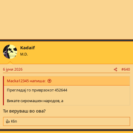
Kadaif
M.D.
6 јуни 2026
#640
Macka12345 напиша:
Прегледај го приврзокот 452644
Викате сиромашен народов, а
Ти веруваш во ова?
Klin
R
e
a