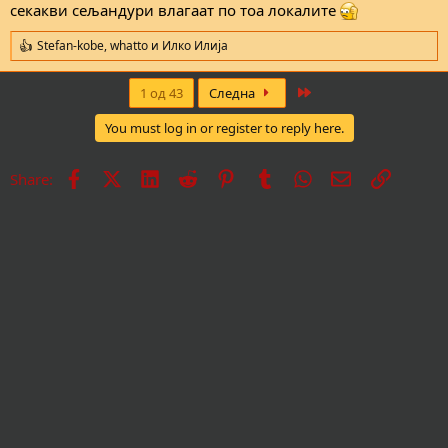
секакви сељандури влагаат по тоа локалите
Stefan-kobe
,
whatto
и
Илко Илија
R
e
a
Last
1 од 43
Следна
c
t
You must log in or register to reply here.
i
o
n
Facebook
X
LinkedIn
Reddit
Pinterest
Tumblr
WhatsApp
Е-пошта
Врска
Share:
s
: