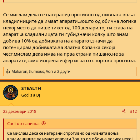
Се мислам дека се натерани,спротивно од нивната воља
кладилниците да имаат апарати.Зошто од обична логика
некој место да пише тикет од 100 денари,тој ги става на
апарат ,а кладилницата ги губи,значи колку што знам
добива 10% од добивката на апаратот,значи да
потенцирам добивката.За Златна Копачка секоја
чест,мислам дека имаа на прва страна пишано,не за
апаратите,само искрена и фер игра со спортска прогноза.
Makaron
,
Ilumious
,
Vori
и 2 други
R
e
a
STEALTH
c
t
God is a DJ
i
o
n
22 декември 2018
#12
s
:
Carlitob напиша:
Се мислам дека се натерани,спротивно од нивната воља
кладилниците да имаат апарати.Зошто од обична логика некој