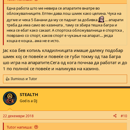
Една работа што ме невира се апаратите внатре во
обложувалниците. Ептен дава лош шмек како целина. Чука на
дугме и чека 5 банани да му се паднат за добивка
... апарати
треба да има само во казината , таму се збира тешка багра и
нека се ебат како сакаат. А спортска обложувалница е спортска ,
поврзано со спорт, каков спорт е чукање на апарат.... јесда
коцка е коцка.. ама не е исто.
Јас коа бев копиљ кладилницата имаше далеку подобар
шмек кој се повеќе и повеќе се губи токму од таа багра
шо игра на апаратите.Сега од кога почнаа да работат и до
1 по полноќ се повеќе и наликува на казино.
Ilumious
и
Tutor
R
e
a
STEALTH
c
t
God is a DJ
i
o
n
22 декември 2018
#10
s
:
Tutor напиша: