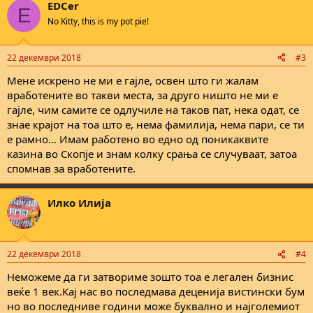
EDCer
c
E
t
No Kitty, this is my pot pie!
i
o
n
22 декември 2018
#3
s
:
Мене искрено не ми е гајле, освен што ги жалам
вработените во такви места, за друго ништо не ми е
гајле, чим самите се одлучиле на таков пат, нека одат, се
знае крајот на тоа што е, нема фамилија, нема пари, се ти
е рамно... Имам работено во едно од поникаквите
казина во Скопје и знам колку срања се случуваат, затоа
спомнав за вработените.
Илко Илија
22 декември 2018
#4
Неможеме да ги затвориме зошто тоа е легален бизнис
веќе 1 век.Кај нас во последмава деценија вистински бум
но во последниве години може буквално и најголемиот