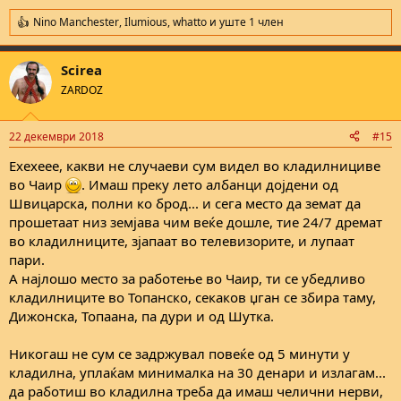
Nino Manchester
,
Ilumious
,
whatto
и уште 1 член
R
e
a
Scirea
c
t
ZARDOZ
i
o
n
22 декември 2018
#15
s
:
Ехехеее, какви не случаеви сум видел во кладилнициве
во Чаир
. Имаш преку лето албанци дојдени од
Швицарска, полни ко брод... и сега место да земат да
прошетаат низ земјава чим веќе дошле, тие 24/7 дремат
во кладилниците, зјапаат во телевизорите, и лупаат
пари.
А најлошо место за работење во Чаир, ти се убедливо
кладилниците во Топанско, секаков џган се збира таму,
Дижонска, Топаана, па дури и од Шутка.
Никогаш не сум се задржувал повеќе од 5 минути у
кладилна, уплаќам минималка на 30 денари и излагам...
да работиш во кладилна треба да имаш челични нерви,