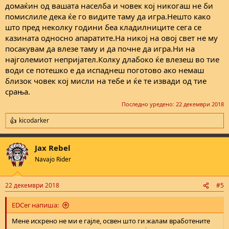
домаќин од вашата населба и човек кој никогаш не би
помислиле дека ќе го видите таму да игра.Нешто како
што пред неколку години беа кладилниците сега се
казината односно апаратите.На никој на овој свет не му
посакувам да влезе таму и да почне да игра.Ни на
најголемиот непријател.Колку длабоко ќе влезеш во тие
води се потешко е да испаднеш поготово ако немаш
близок човек кој мисли на тебе и ќе те извади од тие
срања.
Последно уредено:
22 декември 2018
kicodarker
R
e
a
Jax Rebel
c
t
Navajo Rider
i
o
n
22 декември 2018
#5
s
:
EDCer напиша:
Мене искрено не ми е гајле, освен што ги жалам вработените