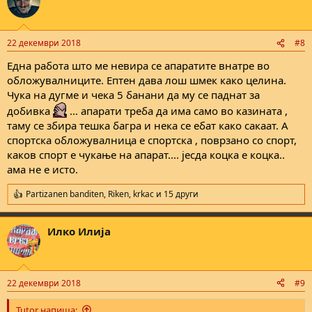
22 декември 2018
#8
Една работа што ме невира се апаратите внатре во
обложувалниците. Ептен дава лош шмек како целина.
Чука на дугме и чека 5 банани да му се паднат за
добивка
... апарати треба да има само во казината ,
таму се збира тешка багра и нека се ебат како сакаат. А
спортска обложувалница е спортска , поврзано со спорт,
каков спорт е чукање на апарат.... јесда коцка е коцка..
ама не е исто.
Partizanen banditen
,
Riken
,
krkac
и 15 други
R
e
a
Илко Илија
c
t
i
o
n
22 декември 2018
#9
s
:
Tutor напиша: