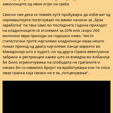
зависниците од овие игри на среќа
Свесни сме дека се повеќе луѓе пробувајки да избегаат од
сиромаштијата посегнуваат по вакви начини за „брза
заработка“ па така само во последната година приходот
на кладилниците се зголемил за 20% или скоро 200
милиони евра приходи на годишно ниво. Чисто
статистички трите најголеми кладилници имаа нешто
помал приход од двата најголеми ланци маркети во
Македонија што е лудост, но од друга страна евентуална
забрани и рестрикции какви што се воведоа во Албанија
би било ограничување на слободата на граѓаните и
секако би го намалил бројот на вработувања кои ги носи
оваа гранка која секако не е за „потценување“.