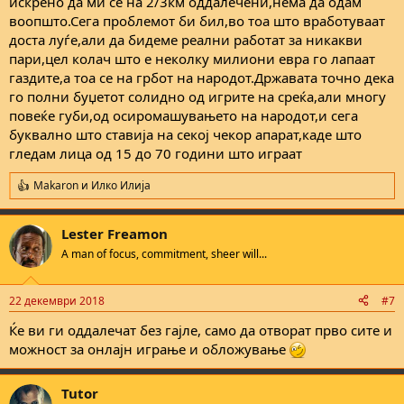
искрено да ми се на 2/3км оддалечени,нема да одам
воопшто.Сега проблемот би бил,во тоа што вработуваат
доста луѓе,али да бидеме реални работат за никакви
пари,цел колач што е неколку милиони евра го лапаат
газдите,а тоа се на грбот на народот.Државата точно дека
го полни буџетот солидно од игрите на среќа,али многу
повеќе губи,од осиромашувањето на народот,и сега
буквално што ставија на секој чекор апарат,каде што
гледам лица од 15 до 70 години што играат
Makaron
и
Илко Илија
R
e
a
Lester Freamon
c
t
A man of focus, commitment, sheer will...
i
o
n
22 декември 2018
#7
s
:
Ќе ви ги оддалечат без гајле, само да отворат прво сите и
можност за онлајн играње и обложување
Tutor