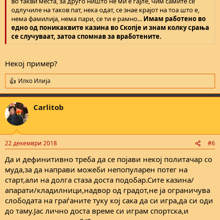
во такви места, за друго ништо не ми е гајле, чим самите се
одлучиле на таков пат, нека одат, се знае крајот на тоа што е,
нема фамилија, нема пари, се ти е рамно...
Имам работено во
едно од поникаквите казина во Скопје и знам колку срања
се случуваат, затоа спомнав за вработените.
Некој пример?
Илко Илија
R
e
a
Carlitob
c
t
i
o
n
22 декември 2018
#6
s
:
Да и дефинитивно треба да се појави некој политачар со
муда,за да направи можеби непопуларен потег на
старт,али на долга стаза доста подобар.Сите казина/
апарати/кладилници,надвор од градот,не ја ограничува
слободата на граѓаните туку кој сака да си игра,да си оди
до таму.Јас лично доста време си играм спортска,и