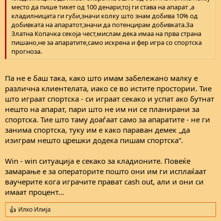
место да пише тикет од 100 денари,тој ги става на апарат ,а
кладилницата ги губи,значи колку што знам добива 10% од
добивката на апаратот,значи да потенцирам добивката.За
Златна Копачка секоја чест,мислам дека имаа на прва страна
пишано,не за апаратите,само искрена и фер игра со спортска
прогноза.
Па не е баш така, како што имам забележано малку е
различна клиентелата, иако се во истите простории. Тие
што играат спортска - си играат секако и успат ако бутнат
нешто на апарат, пари што не им ни се планирани за
спортска. Тие што таму доаѓаат само за апаратите - не ги
занима спортска, туку им е како параван демек „да
изиграм нешто црешки додека пишам спортска“.
Win - win ситуација е секако за кладионите. Повеќе
замарање е за операторите пошто они им ги исплаќаат
ваучерите кога играчите прават cash out, али и они си
имаат процент...
Илко Илија
R
e