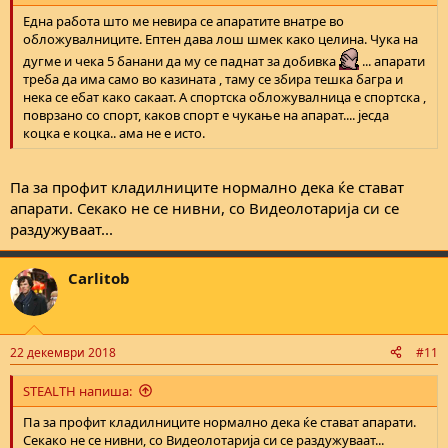
Една работа што ме невира се апаратите внатре во
обложувалниците. Ептен дава лош шмек како целина. Чука на
дугме и чека 5 банани да му се паднат за добивка
... апарати
треба да има само во казината , таму се збира тешка багра и
нека се ебат како сакаат. А спортска обложувалница е спортска ,
поврзано со спорт, каков спорт е чукање на апарат.... јесда
коцка е коцка.. ама не е исто.
Па за профит кладилниците нормално дека ќе стават
апарати. Секако не се нивни, со Видеолотарија си се
раздужуваат...
Carlitob
22 декември 2018
#11
STEALTH напиша:
Па за профит кладилниците нормално дека ќе стават апарати.
Секако не се нивни, со Видеолотарија си се раздужуваат...