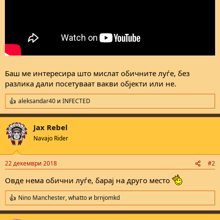
Баш ме интересира што мислат обичните луѓе, без
разлика дали посетуваат вакви објекти или не.
aleksandar40
и
INFECTED
R
e
a
Jax Rebel
c
t
Navajo Rider
i
o
n
22 декември 2018
#2
s
:
Овде нема обични луѓе, барај на друго место
Nino Manchester
,
whatto
и
brnjomkd
R
e
a