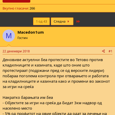
е
Вкупно гласачи
266
Last
1 од 43
Следна
Macedon1um
M
Гостин
22 декември 2018
#1
Деновиве актуелни беа протестите во Тетово против
кладилниците и казината, каде што оние што
протестираат (подржани пред се од верските лидери)
побараа поголема контрола при отварањето и работата
на кладилниците и казината како и промени во законот
за игри на среќа
Накратко барањата им беа
- Објектите за игри на среќа да бидат 3км надвор од
населено место
- 5% од профитот на овие објекти да одат за лечење на