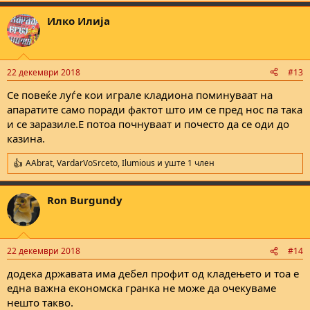
a
Илко Илија
c
t
i
o
n
22 декември 2018
#13
s
:
Се повеќе луѓе кои играле кладиона поминуваат на
апаратите само поради фактот што им се пред нос па така
и се заразиле.Е потоа почнуваат и почесто да се оди до
казина.
AAbrat
,
VardarVoSrceto
,
Ilumious
и уште 1 член
R
e
a
Ron Burgundy
c
t
i
o
n
22 декември 2018
#14
s
:
додека државата има дебел профит од кладењето и тоа е
една важна економска гранка не може да очекуваме
нешто такво.