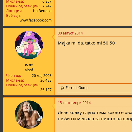
Мислења
6.857
Поени од реакции
7.242
Локација
На Венера
Веб-сајт
www.facebook.com
30 август 2014
Majka mi da, tatko mi 50 50
wot
aloof
Член од
20 мај 2008
Мислења
20.483
Поени од реакции
Forrest Gump
R
36.127
e
a
15 септември 2014
c
t
Леле колку глупа тема какво е ов
i
o
не би ги мењала за ништо на овој
n
s
: