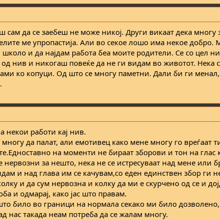
 сам да се заебеш не може никој. Други викаат дека многу 
телите ме упропастија. Али во секое лошо има некое добро. 
 школо и да најдам работа беа моите родители. Се со цел н
 од нив и никогаш повеќе да не ги видам во животот. Нека с
сами ко копуци. Од што се многу паметни. Дали би ги менал,
.
а некои работи кај нив.
многу да палат, али емотивец како мене многу го вреѓаат т
е.Едноставно на моменти не бираат зборови и тон на глас к
е нервозни за нешто, нека не се истресуваат над мене или б
идам и над глава им се качувам,со еден единствен збор ги 
лку и да сум нервозна и колку да ми е скурчено од се и до
ба и одмарај, како јас што правам.
а што било во граници на нормала секако ми било дозволено
ад нас такада неам потреба да се жалам многу.