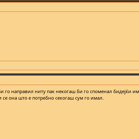
 би го направил ниту пак некогаш би го споменал бидејќи и
 се она што е потребно секогаш сум го имал.