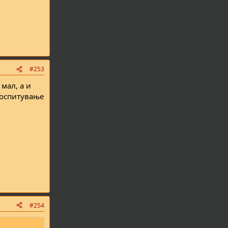
#253
 мал, а и
 воспитување
#254