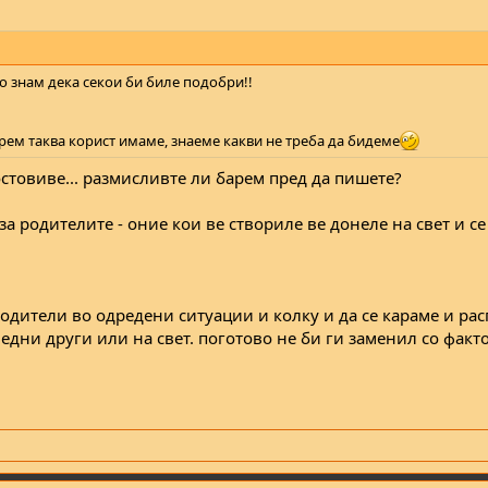
 знам дека секои би биле подобри!!
арем таква корист имаме, знаеме какви не треба да бидеме
стовиве... размисливте ли барем пред да пишете?
за родителите - оние кои ве створиле ве донеле на свет и се
родители во одредени ситуации и колку и да се караме и ра
дни други или на свет. поготово не би ги заменил со факто