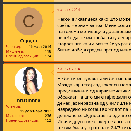
e
a
6 април 2014
c
С
t
Некои викаат дека како што можеш
i
o
среќа. Не знам за тоа. Мене роди
n
најголема мотивација да завршам
s
пвоеќе да не ми треба ниту денар
:
Сердар
старост пичка им матер ќе умрат 
Член од
16 март 2014
битно добија среден прст од мене
Мислења
118
Поени од реакции
174
7 април 2014
Не би ги менувала, али би сменал
Можда кај некој ладнокрвен нема 
предизвикани од карактеристикит
обраќаат.Па што ми е гајле дали с
hristinnna
демек јас нервозна од училиште 
Член од
навредено никогаш во живот па ко
19 декември 2013
до плачење...Едноставно оди во со
Мислења
236
Поени од реакции
152
Иначе друго све е океј, се досег
не сум била ускратена и 24/7 се н