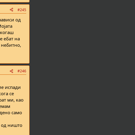
#245
зависи од
Мојата
икогаш
е ебат на
 небитно,
#246
ие испади
ога се
рат ми, као
немам
јдено само
, од ништо