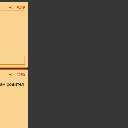
#249
#250
мам родител