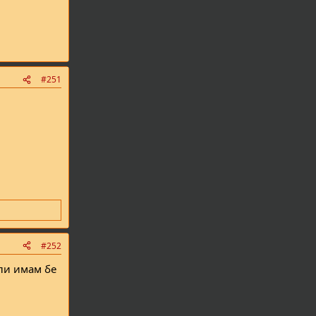
#251
#252
ели имам бе