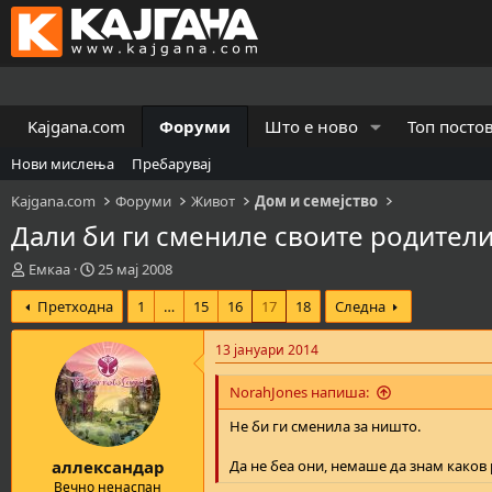
Kajgana.com
Форуми
Што е ново
Топ посто
Нови мислења
Пребарувај
Kajgana.com
Форуми
Живот
Дом и семејство
Дали би ги смениле своите родители
К
В
Емкаа
25 мај 2008
р
р
Претходна
1
…
15
16
17
18
Следна
е
е
а
м
т
е
13 јануари 2014
о
н
р
а
NorahJones напиша:
н
з
а
а
Не би ги сменила за ништо.
т
п
аллександар
е
о
Да не беа они, немаше да знам каков 
м
ч
Вечно ненаспан