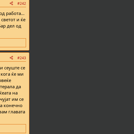
#242
д работа...
 светот и ќе
бар дел од
#243
и сеуште се
 кога ќе ми
овеќе
терала да
ќеата на
чујат им се
га конечно
увам главата