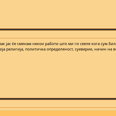
ак јас ќе сменам некои работи што ми ги сееле кога сум бил
која религија, политичка определеност, суеверие, начин на