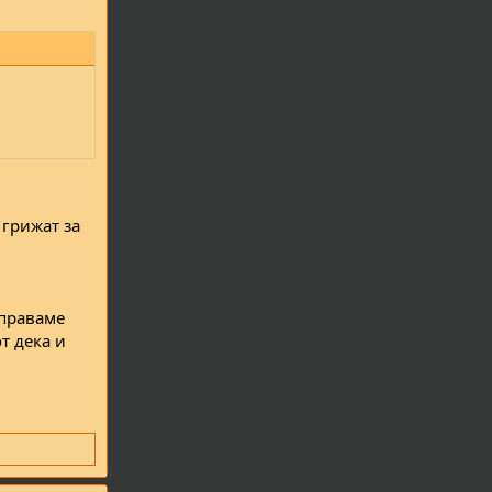
 грижат за
справаме
т дека и