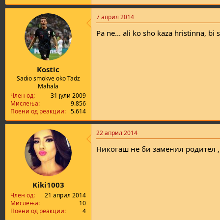
7 април 2014
Pa ne... ali ko sho kaza hristinna, bi 
Kostic
Sadio smokve oko Tadz
Mahala
Член од
31 јули 2009
Мислења
9.856
Поени од реакции
5.614
22 април 2014
Никогаш не би заменил родител , 
Kiki1003
Член од
21 април 2014
Мислења
10
Поени од реакции
4