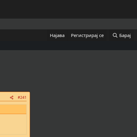
Најава
Регистрирај се
Барај
#241