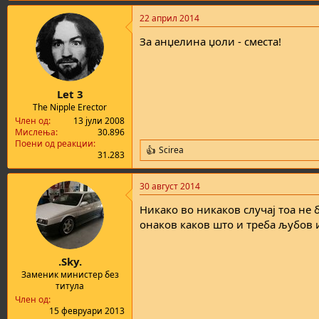
22 април 2014
За анџелина џоли - сместа!
Let 3
The Nipple Erector
Член од
13 јули 2008
Мислења
30.896
Поени од реакции
Scirea
R
31.283
e
a
30 август 2014
c
t
Никако во никаков случај тоа не
i
o
онаков каков што и треба љубов и
n
s
:
.Sky.
Заменик министер без
титула
Член од
15 февруари 2013