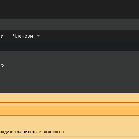
ви
Членови
?
родител да не станам во животот.