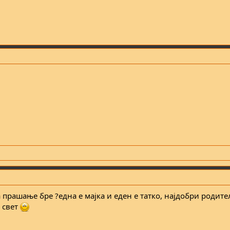
а прашање бре ?една е мајка и еден е татко, најдобри родит
 свет