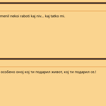
smenil nekoi raboti kaj niv... kaj tatko mi.
особено оној кој ти подарил живот, кој ти подарил се.!