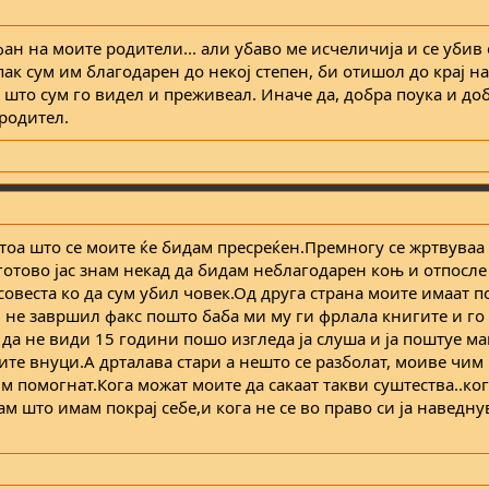
ан на моите родители... али убаво ме исчеличија и се убив о
пак сум им благодарен до некој степен, би отишол до крај на
а што сум го видел и преживеал. Иначе да, добра поука и до
 родител.
тоа што се моите ќе бидам пресреќен.Премногу се жртвуваа 
готово јас знам некад да бидам неблагодарен коњ и отпосле
овеста ко да сум убил човек.Од друга страна моите имаат п
 не завршил факс пошто баба ми му ги фрлала книгите и го 
 да не види 15 години пошо изгледа ја слуша и ја поштуе ма
оите внуци.А дрталава стари а нешто се разболат, моиве чим 
 им помогнат.Кога можат моите да сакаат такви суштества..ко
ам што имам покрај себе,и кога не се во право си ја наведн