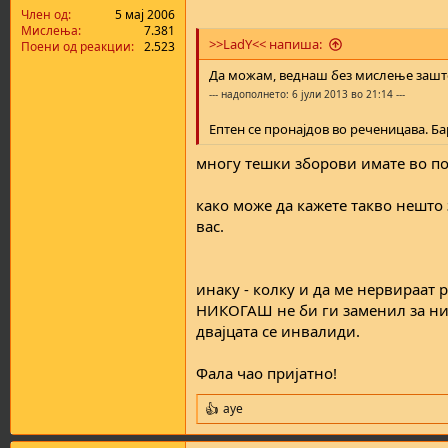
а
н
Член од
5 мај 2006
т
у
Мислења
7.381
>>LadY<< напиша:
Поени од реакции
2.523
а
в
а
Да можам, веднаш без мислење зашто
њ
--- надополнето: 6 јули 2013 во 21:14 ---
е
Ептен се пронајдов во реченицава. Б
многу тешки зборови имате во по
како може да кажете такво нешто 
вас.
инаку - колку и да ме нервираат 
НИКОГАШ не би ги заменил за ние
двајцата се инвалиди.
Фала чао пријатно!
aye
R
e
a