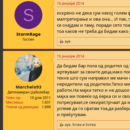
16 јануари 2014
c
S
t
искрено не дека сум некој голем ф
i
o
малтретирање и ова она... И пак, 
n
се снајдам и таму, поради сето то
s
тоа каков не треба да бидам како
:
StormRage
Гостин
aye
R
e
a
16 јануари 2014
c
t
Да бидам бар пола од родител од 
i
o
жртвуваат за своите деца,иако по
n
текне што сум направил ме мачи с
s
неродители од родители.Татко ми
:
Marchelo93
работи.На мајка татко и не дошол
Дипломиран Џаболебар
мајка ми повеќе од ќерка си и св
Член од
10 јули 2011
потресуваат,се секират,трчаат да
Мислења
1.931
Поени од реакции
1.999
успеав да го сфатам тоа,да разбер
и преќутувам.
aye
,
Srcee
и
Scirea
R