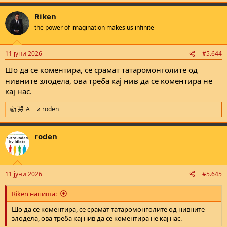
e
a
Riken
c
t
the power of imagination makes us infinite
i
o
n
11 јуни 2026
#5.644
s
:
Шо да се коментира, се срамат татаромонголите од
нивните злодела, ова треба кај нив да се коментира не
Љубопитен сум како високоинтелигентните патриоти на
кај нас.
форумот (особено еден модератор кој разбира сè и е
специјалист за две црвени ) ќе коментираат на ова слика и дали
A__
и
roden
R
ќе најдат нешто што не е во ред.
e
a
roden
c
t
i
o
n
11 јуни 2026
#5.645
s
:
Riken напиша:
Шо да се коментира, се срамат татаромонголите од нивните
злодела, ова треба кај нив да се коментира не кај нас.