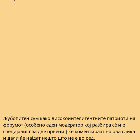
Љубопитен сум како високоинтелигентните патриоти на
форумот (особено еден модератор кој разбира сè и е
специјалист за две црвени ) ќе коментираат на ова слика
и дали ќе најдат нешто што не е во ред.