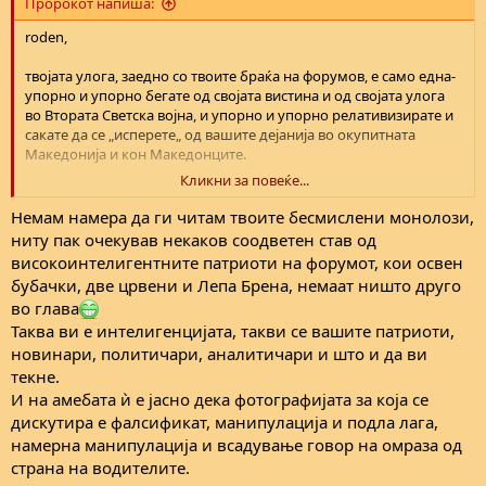
Пророкот напиша:
roden,
твојата улога, заедно со твоите браќа на форумов, е само една-
упорно и упорно бегате од својата вистина и од својата улога
во Втората Светска војна, и упорно и упорно релативизирате и
сакате да се „исперете„ од вашите дејанија во окупитната
Македонија и кон Македонците.
Кликни за повеќе...
За среќа, дури и од вас има потешки бидали, и тоа овде, меѓу
Македонците. Една таква будала потекнува од сега веќе
Немам намера да ги читам твоите бесмислени монолози,
славното Муртино, која (будала) ве нарече „админстратори„,
ниту пак очекував некаков соодветен став од
иако и самиот лик е доволно глуп и не разбира што е тоа
високоинтелигентните патриоти на форумот, кои освен
„администратор„ во време на војна и на окупација...
бубачки, две црвени и Лепа Брена, немаат ништо друго
во глава
Утешно за вас, нели?...
Таква ви е интелигенцијата, такви се вашите патриоти,
новинари, политичари, аналитичари и што и да ви
текне.
И на амебата ѝ е јасно дека фотографијата за која се
дискутира е фалсификат, манипулација и подла лага,
намерна манипулација и всадување говор на омраза од
страна на водителите.