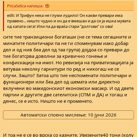
PticaSelica напиша:
edit: И Трифун нека не глуми лудило! Он какви превари има
правено... ништо чудно и он да е вмешан и да си ја ишка мувата
од капата сега! Или па да враќа стари "долгови" со ова!
сите тие транзициони богаташи (не се тема сегашните и
минатите политичари па не ги споменувам иако добар
дел и од нив беа дел од таа група) дојдоа со превари до
тие богатсрва доволни за кривично гонење и
конфискација на имот. Но ревизија на приватизацијата ја
ветуваа неколку гарнитури по ред и никогаш не се
случи. Зашто? Затоа што тие неспоменати политичари и
функционери или беа дел од шемата или директно
вклучени во македонскиот економски масакр. И од двете
партии и другите две сателитски (СПМ и ДА) и тогаш и
денес, се е исто. Ништо не е променето.
Автоматски споено мислење:
10 јуни 2026
И тоа не е се во врска со казните. Увезените40 тони (колу