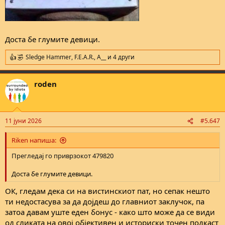
Доста бе глумите девици.
Sledge Hammer
,
F.E.A.R.
,
A__
и 4 други
R
e
a
roden
c
t
i
o
n
11 јуни 2026
#5.647
s
:
Riken напиша:
Прегледај го приврзокот 479820
Доста бе глумите девици.
ОК, гледам дека си на вистинскиот пат, но сепак нешто
ти недостасува за да дојдеш до главниот заклучок, па
затоа давам уште еден бонус - како што може да се види
од сликата на овој објективен и историски точен подкаст