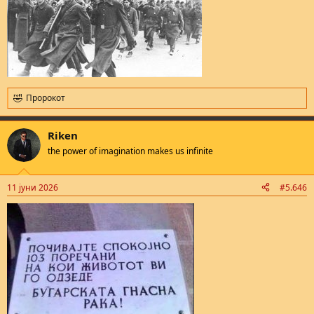
Пророкот
R
e
a
Riken
c
t
the power of imagination makes us infinite
i
o
n
11 јуни 2026
#5.646
s
: