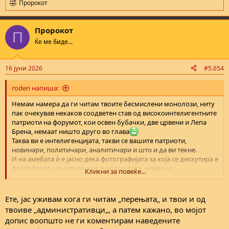
Пророкот
R
e
a
Пророкот
c
П
t
Ќе ме биде...
i
o
n
16 јуни 2026
#5.654
s
:
roden напиша:
Немам намера да ги читам твоите бесмислени монолози, ниту
пак очекував некаков соодветен став од високоинтелигентните
патриоти на форумот, кои освен бубачки, две црвени и Лепа
Брена, немаат ништо друго во глава
Таква ви е интелигенцијата, такви се вашите патриоти,
новинари, политичари, аналитичари и што и да ви текне.
И на амебата ѝ е јасно дека фотографијата за која се дискутира е
фалсификат, манипулација и подла лага, намерна
Кликни за повеќе...
манипулација и всадување говор на омраза од страна на
водителите.
Ниту е од окупираната вардарска Македонија, ниту е
Ете, јас уживам кога ги читам „перењата„ и твои и од
фотографирана бугарската војска на неа, убиените не се ниту
твоиве „административци„, а патем кажано, во мојот
Македонци ниту партизани.
допис воопшто не ги коментирам наведените
Јас лично (а и сите бугарски политичари) сме многу задоволни