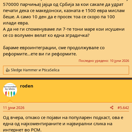
570000 парчиња) јајца од Србија за кои сакале да удрат
печати дека се македонски, казната е 1500 евра мислам
беше. А само 10 ден да е просек тоа се скоро па 100
илади евра.
А да не ги споменуваме ли 7-те тони маре кои исушени
се со волумен велат ко една зградичка?
бараме евроинтеграции, сме продолжувале со
реформите...ете ви ги реформите.
Последно уредено:
10 јуни 2026
Sledge Hammer
и
PticaSelica
R
e
a
roden
c
t
i
o
n
11 јуни 2026
#5.642
s
:
Од вчера, откако се појави на популарен подкаст, ова е
една од најкоментираните и највирални слика на
интернет во РСМ.