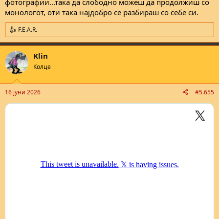
фотографии...така да слободно можеш да продолжиш со
кога во РСМ се појавуваат вакви отворени фалсификати и
монологот, оти така најдобро се разбираш со себе си.
агресија.
Затоа објавувајте фалсификати, горете, кршете и пцујте
слободно.
F.E.A.R.
R
e
a
Klin
c
t
Колце
i
o
n
16 јуни 2026
#5.655
s
: