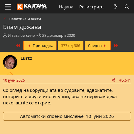
Најава
Регистрирај се
Политика и вести
Блам држава
К
В
И тата би сине
28 декември 2020
р
р
First
Last
Претходна
377 од 386
Следна
е
е
а
м
т
е
Lurtz
о
н
р
а
н
з
а
а
10 јуни 2026
#5.641
т
п
е
о
Со оглед на корупцијата во судовите, адвокатите,
м
ч
нотарите и други институции, ова не верувам дека
а
н
некогаш ќе се открие.
т
у
а
в
Автоматски споено мислење:
10 јуни 2026
а
њ
е