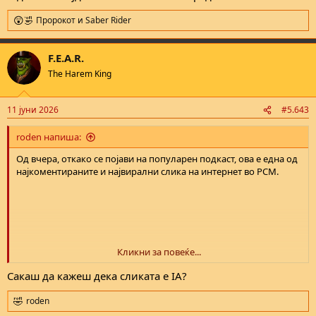
Пророкот
и
Saber Rider
R
e
a
F.E.A.R.
c
t
The Harem King
i
o
n
11 јуни 2026
#5.643
s
:
roden напиша:
Од вчера, откако се појави на популарен подкаст, ова е една од
најкоментираните и највирални слика на интернет во РСМ.
Кликни за повеќе...
Сакаш да кажеш дека сликата е IA?
roden
R