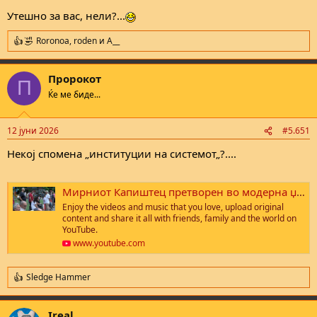
Утешно за вас, нели?...
Roronoa
,
roden
и
A__
R
e
a
Пророкот
c
П
t
Ќе ме биде...
i
o
n
12 јуни 2026
#5.651
s
:
Некој спомена „институции на системот„?....
Мирниот Капиштец претворен во модерна џунгла, жителите на протест
Enjoy the videos and music that you love, upload original
content and share it all with friends, family and the world on
YouTube.
www.youtube.com
Sledge Hammer
R
e
a
Ireal
c