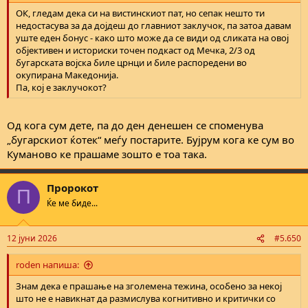
ОК, гледам дека си на вистинскиот пат, но сепак нешто ти
недостасува за да дојдеш до главниот заклучок, па затоа давам
уште еден бонус - како што може да се види од сликата на овој
објективен и историски точен подкаст од Мечка, 2/3 од
бугарската војска биле црнци и биле распоредени во
окупирана Македонија.
Па, кој е заклучокот?
Од кога сум дете, па до ден денешен се споменува
„бугарскиот ќотек“ меѓу постарите. Бујрум кога ке сум во
Куманово ке прашаме зошто е тоа така.
Пророкот
П
Ќе ме биде...
12 јуни 2026
#5.650
roden напиша:
Знам дека е прашање на зголемена тежина, особено за некој
што не е навикнат да размислува когнитивно и критички со