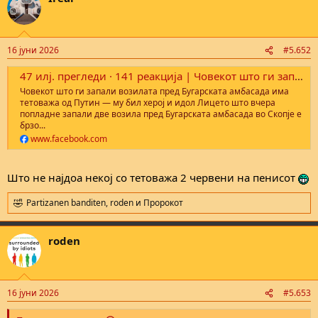
t
i
o
n
16 јуни 2026
#5.652
s
:
47 илј. прегледи · 141 реакција | Човекот што ги запали возилата пред Бугарската амбасада има тетоважа од Путин — му бил херој и идол Лицето што вчера попладне запали две возила пред Бугарската амбасада во Скопје е брзо идентификувано и уапсено од М
Човекот што ги запали возилата пред Бугарската амбасада има
тетоважа од Путин — му бил херој и идол Лицето што вчера
попладне запали две возила пред Бугарската амбасада во Скопје е
брзо...
www.facebook.com
Што не најдоа некој со тетоважа 2 червени на пенисот
Partizanen banditen
,
roden
и
Пророкот
R
e
a
roden
c
t
i
o
n
16 јуни 2026
#5.653
s
: