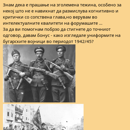
Знам дека е прашање на зголемена тежина, особено за
некој што не е навикнат да размислува когнитивно и
критички со сопствена глава,но верувам во
интелектуалните квалитети на форумашите ...
За да ви помогнам побрзо да стигнете до точниот
одговор, давам бонус - како изгледале униформите на
бугарските војници во периодот 1942/45?