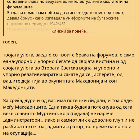
сопствена глава,но верувам во интелектуалните квалитети на
форумашите ...
За да ви помогнам побрзо да стигнете до точниот одговор,
давам бонус - како изгледале униформите на бугарските
војници во периодот 1942/45?
Прегледај го приврзокот 479818
Кликни за повеќе...
Прегледај го приврзокот 479819
roden,
твојата улога, заедно со твоите браќа на форумов, е само
една-упорно и упорно бегате од својата вистина и од
својата улога во Втората Светска војна, и упорно и
упорно релативизирате и сакате да се „исперете„ од
вашите дејанија во окупитната Македонија и кон
Македонците.
За среќа, дури и од вас има потешки бидали, и тоа овде,
меѓу Македонците. Една таква будала потекнува од сега
веќе славното Муртино, која (будала) ве нарече
„админстратори„, иако и самиот лик е доволно глуп и не
разбира што е тоа „администратор„ во време на војна и
на окупација...