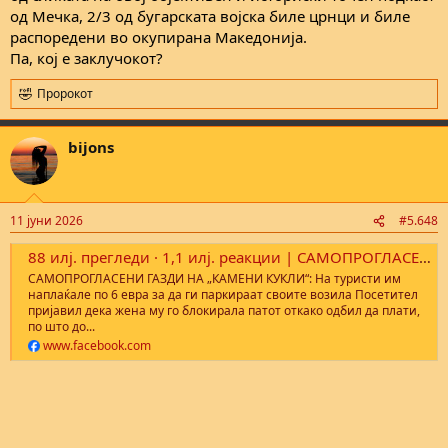
од Мечка, 2/3 од бугарската војска биле црнци и биле
распоредени во окупирана Македонија.
Па, кој е заклучокот?
Пророкот
R
e
a
bijons
c
t
i
o
n
11 јуни 2026
#5.648
s
:
88 илј. прегледи · 1,1 илј. реакции | САМОПРОГЛАСЕНИ ГАЗДИ НА „КАМЕНИ КУКЛИ“: На туристи им наплаќале по 6 евра за да ги паркираат своите возила Посетител пријавил дека жена му го блокирала патот откако одбил да плати, по што до локалитетот стигнал
САМОПРОГЛАСЕНИ ГАЗДИ НА „КАМЕНИ КУКЛИ“: На туристи им
наплаќале по 6 евра за да ги паркираат своите возила Посетител
пријавил дека жена му го блокирала патот откако одбил да плати,
по што до...
www.facebook.com