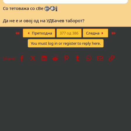
Со тетоважа со сВе
Да не е и овој од на УДБачев таборот?
First
Last
Претходна
377 од 386
Следна
You must log in or register to reply here.
Facebook
X
LinkedIn
Reddit
Pinterest
Tumblr
WhatsApp
Е-пошта
Врска
Share: