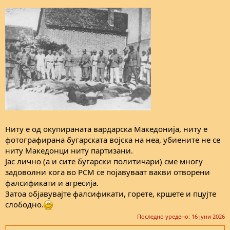
Ниту е од окупираната вардарска Македонија, ниту е
фотографирана бугарската војска на неа, убиените не се
ниту Македонци ниту партизани.
Јас лично (а и сите бугарски политичари) сме многу
задоволни кога во РСМ се појавуваат вакви отворени
фалсификати и агресија.
Затоа објавувајте фалсификати, горете, кршете и пцујте
слободно.
Последно уредено:
16 јуни 2026