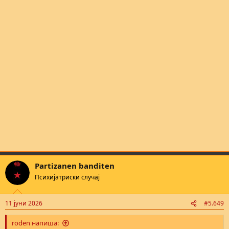
Partizanen banditen
Психијатриски случај
11 јуни 2026
#5.649
roden напиша: