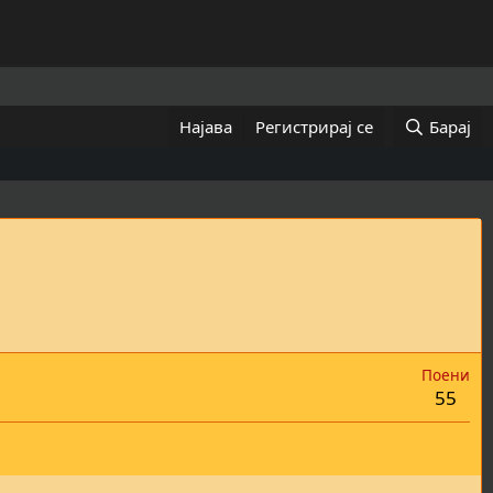
Најава
Регистрирај се
Барај
Поени
55