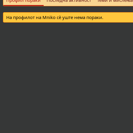
Профил пораки
Последна активност
Теми и мислења
На профилот на Mniko сè уште нема пораки.