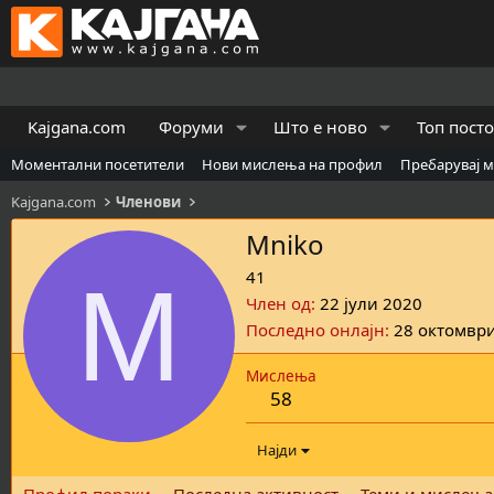
Kajgana.com
Форуми
Што е ново
Топ пост
Моментални посетители
Нови мислења на профил
Пребарувај 
Kajgana.com
Членови
Mniko
M
41
Член од
22 јули 2020
Последно онлајн
28 октомвр
Мислења
58
Најди