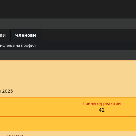
ови
Членови
мислења на профил
и 2025
Поени од реакции
42