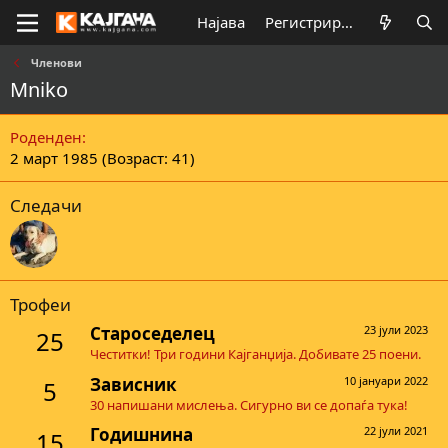
Најава
Регистрирај се
Членови
Mniko
Роденден
2 март 1985 (Возраст: 41)
Следачи
Трофеи
Староседелец
23 јули 2023
25
Честитки! Три години Кајганџија. Добивате 25 поени.
Зависник
10 јануари 2022
5
30 напишани мислења. Сигурно ви се допаѓа тука!
Годишнина
22 јули 2021
15