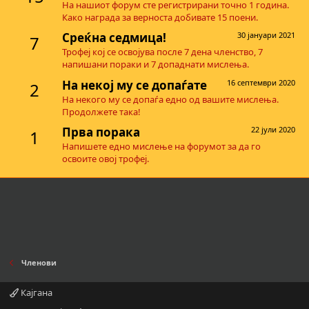
На нашиот форум сте регистрирани точно 1 година.
Како награда за верноста добивате 15 поени.
Среќна седмица!
30 јануари 2021
7
Трофеј кој се освојува после 7 дена членство, 7
напишани пораки и 7 допаднати мислења.
На некој му се допаѓате
16 септември 2020
2
На некого му се допаѓа едно од вашите мислења.
Продолжете така!
Прва порака
22 јули 2020
1
Напишете едно мислење на форумот за да го
освоите овој трофеј.
Членови
Кајгана