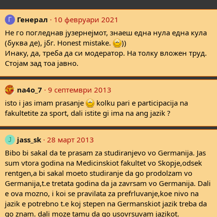
Генерал
10 февруари 2021
Г
Не го погледнав јузернејмот, знаеш една нула една кула
(буква де), јбг. Honest mistake.
))
Инаку, да, треба да си модератор. На толку вложен труд.
Стојам зад тоа јавно.
na4o_7
9 септември 2013
isto i jas imam prasanje
kolku pari e participacija na
fakultetite za sport, dali istite gi ima na ang jazik ?
jass_sk
28 март 2013
J
Bibo bi sakal da te prasam za studiranjevo vo Germanija. Jas
sum vtora godina na Medicinskiot fakultet vo Skopje,odsek
rentgen,a bi sakal moeto studiranje da go prodolzam vo
Germanija,t.e tretata godina da ja zavrsam vo Germanija. Dali
e ova mozno, i koi se pravilata za prefrluvanje,koe nivo na
jazik e potrebno t.e koj stepen na Germanskiot jazik treba da
go znam. dali moze tamu da go usovrsuvam jazikot.