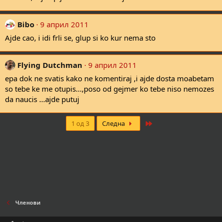
Bibo
9 април 2011
Ajde cao, i idi frli se, glup si ko kur nema sto
Flying Dutchman
9 април 2011
epa dok ne svatis kako ne komentiraj ,i ajde dosta moabetam
so tebe ke me otupis...,poso od gejmer ko tebe niso nemozes
da naucis ...ajde putuj
Last
1 од 3
Следна
Членови