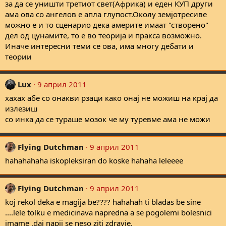
за да се уништи третиот свет(Африка) и еден КУП други
ама ова со ангелов е апла глупост.Околу земјотресиве
можно е и то сценарио дека америте имаат "створено"
дел од цунамите, то е во теорија и пракса возможно.
Иначе интересни теми се ова, има многу дебати и
теории
Lux
9 април 2011
хахах абе со онакви рзаци како онај не можиш на крај да
излезиш
со инка да се тураше мозок че му туревме ама не можи
Flying Dutchman
9 април 2011
hahahahaha iskopleksiran do koske hahaha leleeee
Flying Dutchman
9 април 2011
koj rekol deka e magija be???? hahahah ti bladas be sine
....lele tolku e medicinava napredna a se pogolemi bolesnici
imame ,daj napij se neso ziti zdravje.