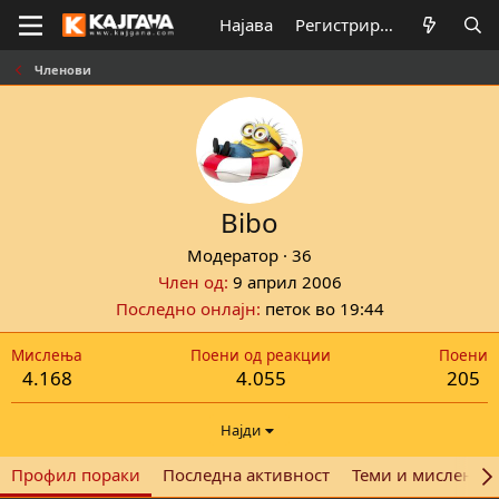
Најава
Регистрирај се
Членови
Bibo
Модератор
·
36
Член од
9 април 2006
Последно онлајн
петок во 19:44
Мислења
Поени од реакции
Поени
4.168
4.055
205
Најди
Профил пораки
Последна активност
Теми и мислења