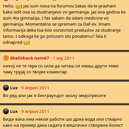
Hello.
) Jas sum nova na forumov.Sakav da te prasham
kako odit ova so studiranjevo vo germanija. jas ova godina ke
sum 4ta gimnazija. I fax sakam da odam medicina vo
germanija. Momentalno se spremam za Daf-ov. Imam
informacija deka toa bilo osnovniot preduslov za studiranje
tamu. I odkoga ke go polozam sto ponatamu? fala ti
odnapred
)
Shellshock nam67
1 мај 2011
никој не те тера со сила да читаш си имаш други теми
таму трујај со твојве коментар
Lux
9 април 2011
Во ред али јак е бекграундот околу земјотресите
Lux
9 април 2011
Види вака има некои работи шо држа вода али стварно
како на пример дека сидата е вештачки створена болест