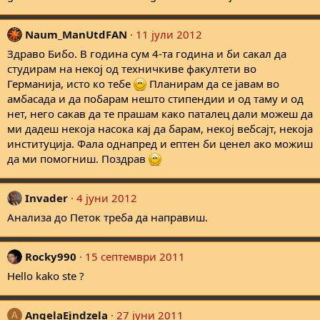
Naum_ManUtdFAN
11 јули 2012
Здраво Бибо. В година сум 4-та година и би сакал да
студирам на некој од техничкиве факултети во
Германија, исто ко тебе
Планирам да се јавам во
амбасада и да побарам нешто стипендии и од таму и од
нет, него сакав да те прашам како паталец дали можеш да
ми дадеш некоја насока кај да барам, некој вебсајт, некоја
институција. Фала однапред и ептен би ценел ако можиш
да ми помогниш. Поздрав
Invader
4 јуни 2012
Анализа до Петок треба да направиш.
Rocky990
15 септември 2011
Hello kako ste ?
AngelaEjndzela
27 јуни 2011
A