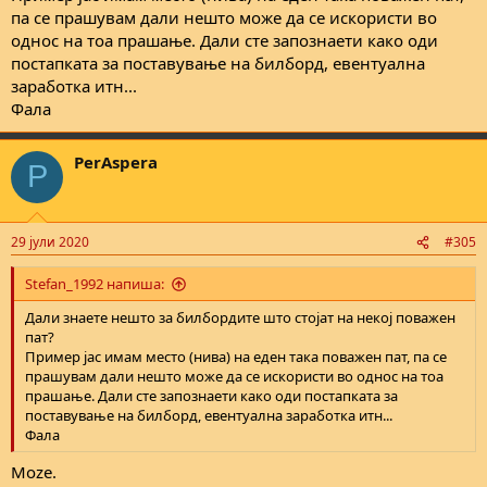
па се прашувам дали нешто може да се искористи во
однос на тоа прашање. Дали сте запознаети како оди
постапката за поставување на билборд, евентуална
заработка итн...
Фала
PerAspera
P
29 јули 2020
#305
Stefan_1992 напиша:
Дали знаете нешто за билбордите што стојат на некој поважен
пат?
Пример јас имам место (нива) на еден така поважен пат, па се
прашувам дали нешто може да се искористи во однос на тоа
прашање. Дали сте запознаети како оди постапката за
поставување на билборд, евентуална заработка итн...
Фала
Moze.