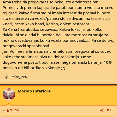
Ama treba da pregovaras so nekoj sto e zainteresiran.
Primer, vidi prema koj grad e patot, ponatamu vidi sto ima vo
toj grad, kakva firma sto bi imala interest da postavi bilbord
sto e interesen za vozila/patnici sto se dvizam na taa relacija.
Znaci, nesto kako hotel, kazino, golem restorant...
Za Cena I zarabotka, se zavisi... Kakva lokacija, od kolku
daleku bi se gledal bilbordot, dali ima moznost za struja za
nokno osvetluvanje, kolku vozila pominuvaat,..... Pa se do tvoj
pregovaracki sposobnosti....
Jas, Vo ime na firmata, na vremeto sum pregovaral so covek
kako tebe sto imase niva na dobra lokacija. Ne se
dogovorivme posto tipot imase megalomanski baranja, 10%
ponisko od bilbordite vo Skopje (?)
Stefan_1992
R
e
a
Morbio Inferiore
c
t
i
o
n
29 јули 2020
#306
s
: