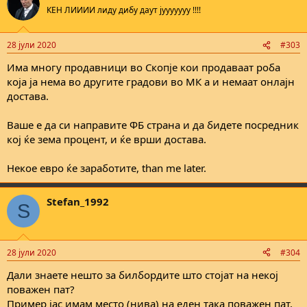
t
КЕН ЛИИИИ лиду дибу даут јууууууу !!!!
i
o
n
28 јули 2020
#303
s
:
Има многу продавници во Скопје кои продаваат роба
која ја нема во другите градови во МК а и немаат онлајн
достава.
Ваше е да си направите ФБ страна и да бидете посредник
кој ќе зема процент, и ќе врши достава.
Некое евро ќе заработите, than me later.
Stefan_1992
S
28 јули 2020
#304
Дали знаете нешто за билбордите што стојат на некој
поважен пат?
Пример јас имам место (нива) на еден така поважен пат,