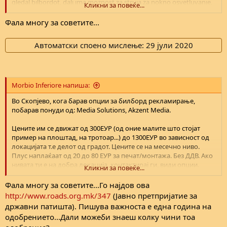
gledal bilbordot, dali ima moznost za struja za nokno osvetluvanje,
Кликни за повеќе...
kolku vozila pominuvaat,..... Pa se do tvoj pregovaracki
sposobnosti....
Фала многу за советите...
Jas, Vo ime na firmata, na vremeto sum pregovaral so covek kako
tebe sto imase niva na dobra lokacija. Ne se dogovorivme posto
Автоматски споено мислење:
29 јули 2020
tipot imase megalomanski baranja, 10% ponisko od bilbordite vo
Skopje (?)
Morbio Inferiore напиша:
Во Скопјево, кога барав опции за билборд рекламирање,
побарав понуди од: Media Solutions, Akzent Media.
Цените им се движат од 300ЕУР (од оние малите што стојат
пример на плоштад, на тротоар...) до 1300ЕУР во зависност од
локацијата т.е делот од градот. Цените се на месечно ниво.
Плус наплаќаат од 20 до 80 ЕУР за печат/монтажа. Без ДДВ. Ако
нивата ти е на добра локација, контактирај ги, види опции.
Кликни за повеќе...
Мада искрено премногу празни билборди има по патиштава а
и тие се на добри локации а не се искористени..
Фала многу за советите...Го најдов ова
http://www.roads.org.mk/347
(Јавно претпријатие за
За заработка не рачунај голема. На оваа цена, компанииве
државни патишта). Пишува важноста е една година на
даваат попусти, намалувања за подолг период итн итн итн.
одобрението...Дали можеби знаеш колку чини тоа
Моја претпоставка е дека повеќе од 50еур месечно за