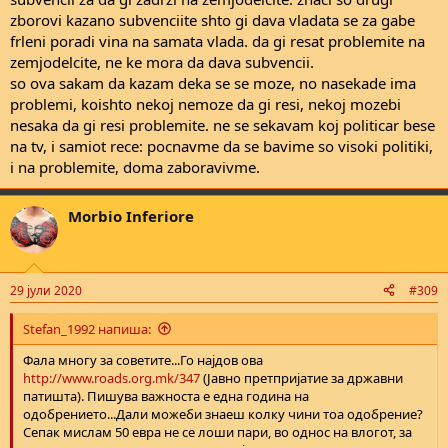
zborovi kazano subvenciite shto gi dava vladata se za gabe
frleni poradi vina na samata vlada. da gi resat problemite na
zemjodelcite, ne ke mora da dava subvencii.
so ova sakam da kazam deka se se moze, no nasekade ima
problemi, koishto nekoj nemoze da gi resi, nekoj mozebi
nesaka da gi resi problemite. ne se sekavam koj politicar bese
na tv, i samiot rece: pocnavme da se bavime so visoki politiki,
i na problemite, doma zaboravivme.
Morbio Inferiore
29 јули 2020
#309
Stefan_1992 напиша:
Фала многу за советите...Го најдов ова
http://www.roads.org.mk/347
(Јавно претпријатие за државни
патишта). Пишува важноста е една година на
одобрението...Дали можеби знаеш колку чини тоа одобрение?
Сепак мислам 50 евра не се лоши пари, во однос на влогот, за