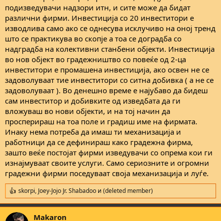
подизведувачи надзори итн, и сите може да бидат
различни фирми. Инвестиција со 20 инвеститори е
изводлива само ако се однесува исклучиво на оној тренд
што се практикува во скопје а тоа се доградба со
надградба на колективни станбени објекти. Инвестиција
во нов објект во градежништво со повеќе од 2-ца
инвеститори е промашена инвестиција, ако освен не се
задоволуваат тие инвеститори со ситна добивка ( а не се
задоволуваат ). Во денешно време е најубаво да бидеш
сам инвеститор и добивките од изведбата да ги
вложуваш во нови објекти, и на тој начин да
просперираш на тоа поле и градиш име на фирмата.
Инаку нема потреба да имаш ти механизација и
работници да се дефинираш како градежна фирма,
зашто веќе постојат фирми изведувачи со опрема кои ги
изнајмуваат своите услуги. Само сериозните и огромни
градежни фирми поседуваат своја механизација и луѓе.
skorpi
,
Joey-Jojo Jr. Shabadoo
и
(deleted member)
R
e
a
Makaron
c