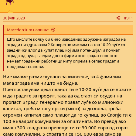
30 јули 2020
#311
Macedon1um напиша:
Што мислите колку би било изводливо здружена изградба на
згради низ државава ? Конкретно мислам на тоа 10-20 луѓе со
заеднички влог да купат плац кој има потенцијал и почнат
зграда од нула, гледам доста фирми што градат воопшто
немаат градежни работници ниту опрема а сепак градат и
продаваат станови.
Ние имаме размислувано за живеење, за 4 фамилии
мала зграда ама ништо не бидна.
Претпоставувам дека планот ти е 10-20 луѓе да се врзите
и да градите за профит, така да од старт си осуден на
пропаст. Згради генерално прават луѓе со милионски
капитал, треба многу врски (мито) за дозвола, треба
огромен капитал само плацот да го купиш, во Скопје ти е
100 е квадрат комуналии за општината. Во превод ако
имаш 300 квадрати приземје ти се 30 000 евра од спрат
само комуналии. 5 спрата ти се 150 000 евра само за