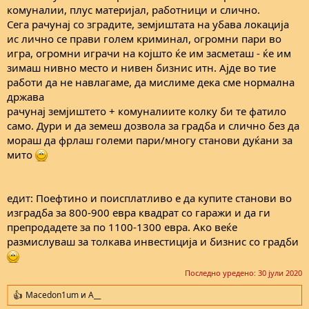
комуналии, плус материјал, работници и слично.
Сега рачунај со зградите, земјиштата на убава локација
ис лично се прави голем криминал, огромни пари во
игра, огромни играчи на којшто ќе им засметаш - ќе им
зимаш нивно место и нивен бизнис итн. Ајде во тие
работи да не навлагаме, да мислиме дека сме нормална
држава
рачунај земјиштето + комуналиите колку би те фатило
само. Дури и да земеш дозвола за градба и слично без да
мораш да фрлаш големи пари/многу станови дуќани за
мито
едит: Поефтино и поисплатливо е да купите станови во
изградба за 800-900 евра квадрат со гаражи и да ги
препродадете за по 1100-1300 евра. Ако веќе
размислуваш за толкава инвестиција и бизнис со градби
Последно уредено:
30 јули 2020
Macedon1um
и
A__
R