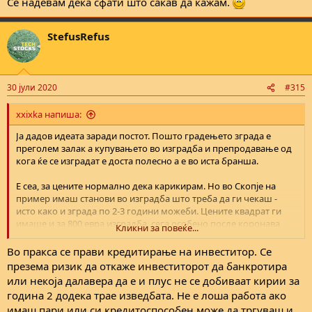
Се надевам дека сфати што сакав да кажам.
StefusRefus
30 јули 2020
#315
xxixka напиша:
Ја дадов идеата заради постот. Пошто градењето зграда е
преголем залак а купувањето во изградба и препродавање од
кога ќе се изградат е доста полесно а е во иста бранша.
Е сеа, за цените нормално дека карикирам. Но во Скопје на
пример имаш станови во изградба што треба да ги чекаш -
исто како и зграда по 2-3 години можеби. Цените квадрат ги
имаше и за 800 евра изградба, сега особено после коронава
Кликни за повеќе...
имаш станови во Аеродром на пример што ги даваат по 1100-
1300 евра квадрат. Најефтино во новиве згради како што зборат
Во пракса се прави кредитирање на инвеститор. Се
луѓе е по 1000 евра квадрат. Значи бројките нормално дека се
презема ризик да откаже инвеститорот да банкротира
отприлика кажани, да не кажам од ракав извадени, се зависи и
или некоја далавера да е и плус не се добиваат кирии за
од локацијата и пунудата/цената на пазарот.
година 2 додека трае изведбата. Не е лоша работа ако
Се надевам дека сфати што сакав да кажам.
имаш пари или си кредитоспособен може да тргуваш и