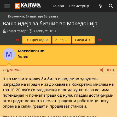
Најава
Регистрирај се
Економија, бизнис, вработување
Ваша идеја за бизнис во Македонија
К
В
коментатор
30 август 2010
р
р
First
Last
Претходна
21 од 22
Следна
е
е
а
м
т
е
Macedon1um
M
о
н
Гостин
р
а
н
з
а
а
23 јули 2020
#301
т
п
е
о
Што мислите колку би било изводливо здружена
м
ч
изградба на згради низ државава ? Конкретно мислам на
а
н
тоа 10-20 луѓе со заеднички влог да купат плац кој има
т
у
потенцијал и почнат зграда од нула, гледам доста фирми
а
в
што градат воопшто немаат градежни работници ниту
а
опрема а сепак градат и продаваат станови.
њ
е
@Ryan Giggs
гледам ти ги разбираш работиве во