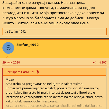
За заработка не рачунај голема. На оваа цена,
компанииве даваат попусти, намалувања за подолг
период итн итн итн. Моја претпоставка е дека повеќе од
50еур месечно за билбордот нема да добиеш.. можда
нешто + ситно, али мање више околу оваа цена.
Stefan_1992
R
e
a
Stefan_1992
c
S
t
i
o
n
29 јули 2020
#307
s
:
PerAspera напиша:
Moze.
Ama treba da pregovaras so nekoj sto e zainteresiran.
Primer, vidi prema koj grad e patot, ponatamu vidi sto ima vo toj
grad, kakva firma sto bi imala interest da postavi bilbord sto e
interesen za vozila/patnici sto se dvizam na taa relacija. Znaci, nesto
kako hotel, kazino, golem restorant...
Za Cena I zarabotka, se zavisi... Kakva lokacija, od kolku daleku bi se