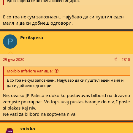
една година се покрива инвестицијата.
Е со тоа не сум запознаен.. Најубаво да си пуштил еден
маил и да си добиеш одговори.
PerAspera
P
29 јули 2020
#310
Morbio Inferiore напиша:
Е со тоа не сум запознаен.. Најубаво да си пуштил еден маил и
да си добиеш одговори.
Ne, ova so JP Patista e dokolku postavuvas bilbord na drzavno
zemjiste pokraj pat. Vo toj slucaj pustas baranje do niv, I posle
si plakas Kaj niv.
Ne vazi za bilbord na soptvena niva
xxixka