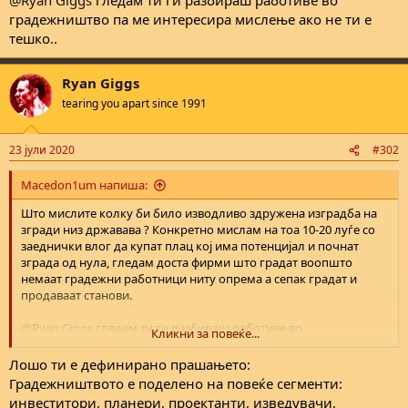
градежништво па ме интересира мислење ако не ти е
тешко..
Ryan Giggs
tearing you apart since 1991
23 јули 2020
#302
Macedon1um напиша:
Што мислите колку би било изводливо здружена изградба на
згради низ државава ? Конкретно мислам на тоа 10-20 луѓе со
заеднички влог да купат плац кој има потенцијал и почнат
зграда од нула, гледам доста фирми што градат воопшто
немаат градежни работници ниту опрема а сепак градат и
продаваат станови.
@Ryan Giggs
гледам ти ги разбираш работиве во
Кликни за повеќе...
градежништво па ме интересира мислење ако не ти е тешко..
Лошо ти е дефинирано прашањето:
Градежништвото е поделено на повеќе сегменти:
инвеститори, планери, проектанти, изведувачи,