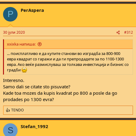
e
a
PerAspera
c
P
t
i
o
n
30 јули 2020
#312
s
:
xxixka напиша:
... поисплатливо е да купите станови во изградба за 800-900
евра квадрат со гаражи и да ги препродадете за по 1100-1300
евра. Ако веќе размислуваш за толкава инвестиција и бизнис со
градби
Interesno.
Samo dali se citate sto pisuvate?
Kade toa mozes da kupis kvadrat po 800 a posle da go
prodades po 1300 evra?
TENDO
R
e
a
Stefan_1992
c
S
t