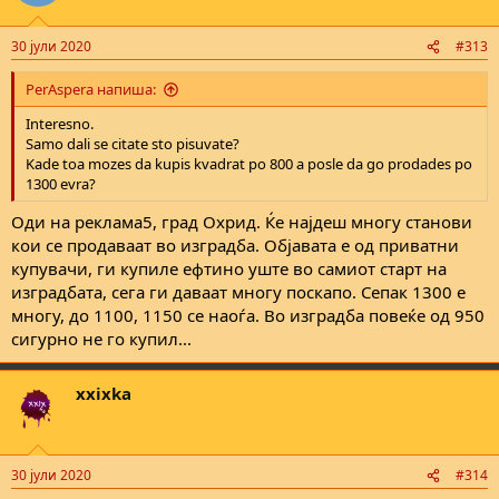
i
o
n
30 јули 2020
#313
s
:
PerAspera напиша:
Interesno.
Samo dali se citate sto pisuvate?
Kade toa mozes da kupis kvadrat po 800 a posle da go prodades po
1300 evra?
Оди на реклама5, град Охрид. Ќе најдеш многу станови
кои се продаваат во изградба. Објавата е од приватни
купувачи, ги купиле ефтино уште во самиот старт на
изградбата, сега ги даваат многу поскапо. Сепак 1300 е
многу, до 1100, 1150 се наоѓа. Во изградба повеќе од 950
сигурно не го купил...
xxixka
30 јули 2020
#314