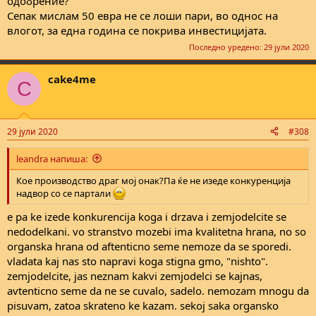
одобрение?
билбордот нема да добиеш.. можда нешто + ситно, али мање
Сепак мислам 50 евра не се лоши пари, во однос на
више околу оваа цена.
влогот, за една година се покрива инвестицијата.
Последно уредено:
29 јули 2020
cake4me
C
29 јули 2020
#308
leandra напиша:
Кое производство драг мој онак?Па ќе не изеде конкуренција
надвор со се партали
e pa ke izede konkurencija koga i drzava i zemjodelcite se
nedodelkani. vo stranstvo mozebi ima kvalitetna hrana, no so
organska hrana od aftenticno seme nemoze da se sporedi.
vladata kaj nas sto napravi koga stigna gmo, "nishto".
zemjodelcite, jas neznam kakvi zemjodelci se kajnas,
avtenticno seme da ne se cuvalo, sadelo. nemozam mnogu da
pisuvam, zatoa skrateno ke kazam. sekoj saka organsko