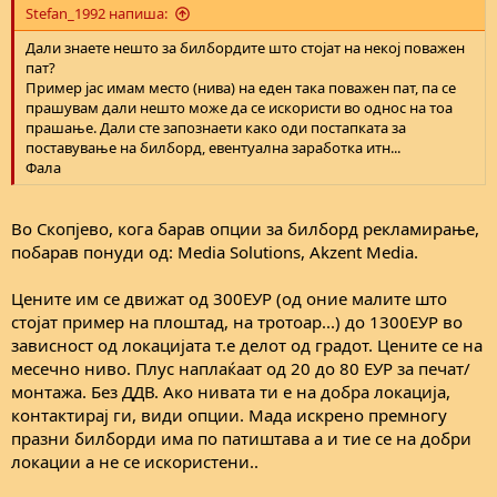
Stefan_1992 напиша:
Дали знаете нешто за билбордите што стојат на некој поважен
пат?
Пример јас имам место (нива) на еден така поважен пат, па се
прашувам дали нешто може да се искористи во однос на тоа
прашање. Дали сте запознаети како оди постапката за
поставување на билборд, евентуална заработка итн...
Фала
Во Скопјево, кога барав опции за билборд рекламирање,
побарав понуди од: Media Solutions, Akzent Media.
Цените им се движат од 300ЕУР (од оние малите што
стојат пример на плоштад, на тротоар...) до 1300ЕУР во
зависност од локацијата т.е делот од градот. Цените се на
месечно ниво. Плус наплаќаат од 20 до 80 ЕУР за печат/
монтажа. Без ДДВ. Ако нивата ти е на добра локација,
контактирај ги, види опции. Мада искрено премногу
празни билборди има по патиштава а и тие се на добри
локации а не се искористени..