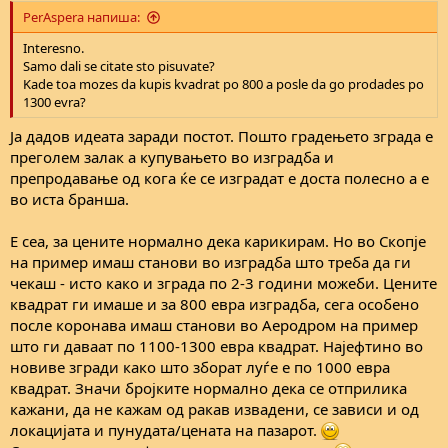
PerAspera напиша:
Interesno.
Samo dali se citate sto pisuvate?
Kade toa mozes da kupis kvadrat po 800 a posle da go prodades po
1300 evra?
Ја дадов идеата заради постот. Пошто градењето зграда е
преголем залак а купувањето во изградба и
препродавање од кога ќе се изградат е доста полесно а е
во иста бранша.
Е сеа, за цените нормално дека карикирам. Но во Скопје
на пример имаш станови во изградба што треба да ги
чекаш - исто како и зграда по 2-3 години можеби. Цените
квадрат ги имаше и за 800 евра изградба, сега особено
после коронава имаш станови во Аеродром на пример
што ги даваат по 1100-1300 евра квадрат. Најефтино во
новиве згради како што зборат луѓе е по 1000 евра
квадрат. Значи бројките нормално дека се отприлика
кажани, да не кажам од ракав извадени, се зависи и од
локацијата и пунудата/цената на пазарот.