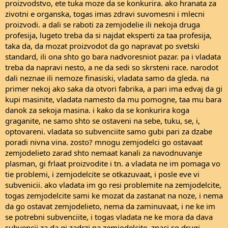
proizvodstvo, ete tuka moze da se konkurira. ako hranata za
zivotni e organska, togas imas zdravi suvomesni i mlecni
proizvodi. a dali se raboti za zemjodelie ili nekoja druga
profesija, lugeto treba da si najdat eksperti za taa profesija,
taka da, da mozat proizvodot da go napravat po svetski
standard, ili ona shto go bara nadvoresniot pazar. pa i vladata
treba da napravi nesto, a ne da sedi so skrsteni race. narodot
dali neznae ili nemoze finasiski, vladata samo da gleda. na
primer nekoj ako saka da otvori fabrika, a pari ima edvaj da gi
kupi masinite, vladata namesto da mu pomogne, taa mu bara
danok za sekoja masina. i kako da se konkurira koga
graganite, ne samo shto se ostaveni na sebe, tuku, se, i,
optovareni. vladata so subvenciite samo gubi pari za dzabe
poradi nivna vina. zosto? mnogu zemjodelci go ostavaat
zemjodelieto zarad shto nemaat kanali za navodnuvanje
plasman, gi frlaat proizvodite i tn. a vladata ne im pomaga vo
tie problemi, i zemjodelcite se otkazuvaat, i posle eve vi
subvenicii. ako vladata im go resi problemite na zemjodelcite,
togas zemjodelcite sami ke mozat da zastanat na noze, i nema
da go ostavat zemjodelieto, nema da zaminuvaat, i ne ke im
se potrebni subvenciite, i togas vladata ne ke mora da dava
subvencii za da gi zadrzi na zemjodelcite. znaci so drugi