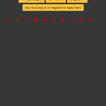
You must log in or register to reply here.
Facebook
X
LinkedIn
Reddit
Pinterest
Tumblr
WhatsApp
Е-пошта
Врска
Share: