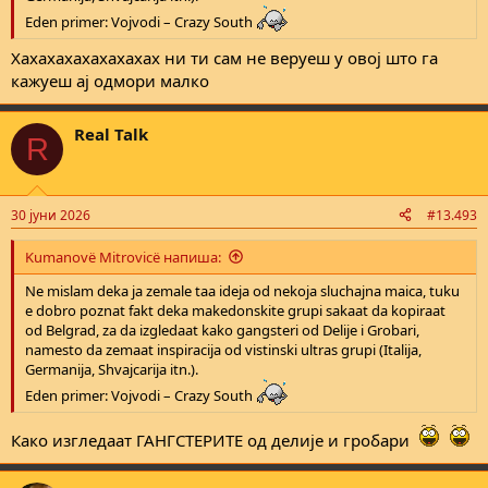
Eden primer: Vojvodi – Crazy South
Хахахахахахахахах ни ти сам не веруеш у овој што га
кажуеш ај одмори малко
Real Talk
R
30 јуни 2026
#13.493
Kumanovë Mitrovicë напиша:
Ne mislam deka ja zemale taa ideja od nekoja sluchajna maica, tuku
e dobro poznat fakt deka makedonskite grupi sakaat da kopiraat
od Belgrad, za da izgledaat kako gangsteri od Delije i Grobari,
namesto da zemaat inspiracija od vistinski ultras grupi (Italija,
Germanija, Shvajcarija itn.).
Eden primer: Vojvodi – Crazy South
Како изгледаат ГАНГСТЕРИТЕ од делије и гробари