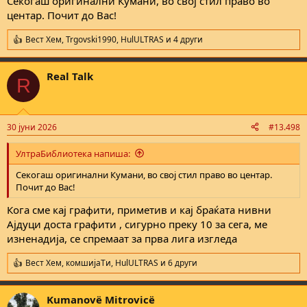
Секогаш оригинални Кумани, во свој стил право во
центар. Почит до Вас!
Вест Хем
,
Trgovski1990
,
HulULTRAS
и 4 други
R
e
a
Real Talk
c
R
t
i
o
n
30 јуни 2026
#13.498
s
:
УлтраБиблиотека напиша:
Секогаш оригинални Кумани, во свој стил право во центар.
Почит до Вас!
Кога сме кај графити, приметив и кај браќата нивни
Ајдуци доста графити , сигурно преку 10 за сега, ме
изненадија, се спремаат за прва лига изгледа
Вест Хем
,
комшијаTи
,
HulULTRAS
и 6 други
R
e
a
Kumanovë Mitrovicë
c