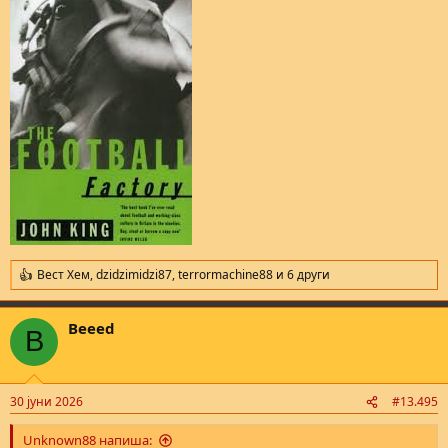
Вест Хем
,
dzidzimidzi87
,
terrormachine88
и 6 други
R
e
a
Beeed
c
B
t
i
o
n
30 јуни 2026
#13.495
s
:
Unknown88 напиша: