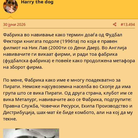
Harry the dog
30 јуни 2026
#13.494
Фабрика во навивање како термин доаѓа од Фудбал
Фектори книгата подоле (1996та) по која е правен
филмот на Ник Лав (2000ти со Дени Даер). Во Англија
навивачите ги викаат фирми, и ради тоа фабрика
(фудбалска фабрика) е повеќе како продолжена метафора
на зборот фирма.
По мене, Фабрика како име е многу поадекватно за
Пирати. Неможе најсувоземна населба во Скопје да има
група што се вика Пирати. Од друга страна, клубот им се
вика Металург, навивачите ако се Фабрика, подгрупите:
Правна Служба, Човечки Ресурси, Екипа Производство и
Дистрибуција, шах-мат ќе биде комбото, али на кој да му
текне.