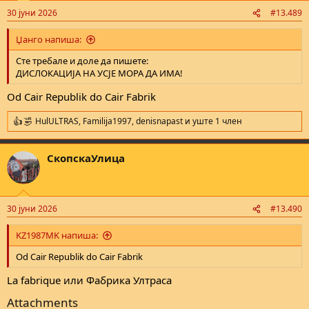
n
30 јуни 2026
#13.489
s
:
Џанго напиша:
Сте требале и доле да пишете:
ДИСЛОКАЦИЈА НА УСЈЕ МОРА ДА ИМА!
Od Cair Republik do Cair Fabrik
HulULTRAS
,
Familija1997
,
denisnapast
и уште 1 член
R
e
a
СкопскаУлица
c
t
i
o
n
30 јуни 2026
#13.490
s
:
KZ1987MK напиша:
Od Cair Republik do Cair Fabrik
La fabrique или Фабрика Ултраса
Attachments