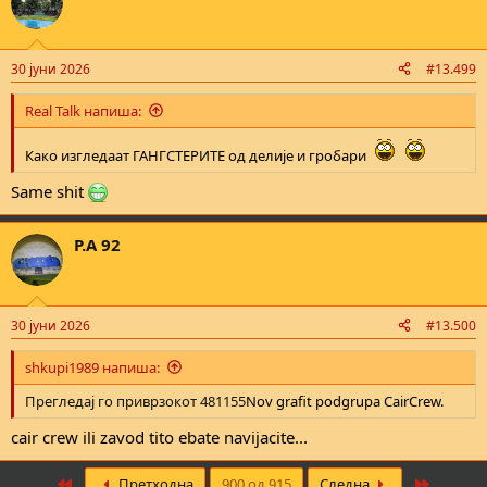
t
i
o
n
30 јуни 2026
#13.499
s
:
Real Talk напиша:
Како изгледаат ГАНГСТЕРИТЕ од делије и гробари
Same shit
P.A 92
30 јуни 2026
#13.500
shkupi1989 напиша:
Прегледај го приврзокот 481155
Nov grafit podgrupa CairCrew.
cair crew ili zavod tito ebate navijacite...
First
Last
Претходна
900 од 915
Следна