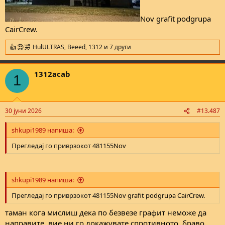
Nov grafit podgrupa
CairCrew.
HulULTRAS
,
Beeed
,
1312
и 7 други
R
e
a
1312acab
c
1
t
i
o
n
30 јуни 2026
#13.487
s
:
shkupi1989 напиша:
Прегледај го приврзокот 481155
Nov
shkupi1989 напиша:
Прегледај го приврзокот 481155
Nov grafit podgrupa CairCrew.
таман кога мислиш дека по безвезе графит неможе да
направите, вие ни го докажувате спротивното. браво