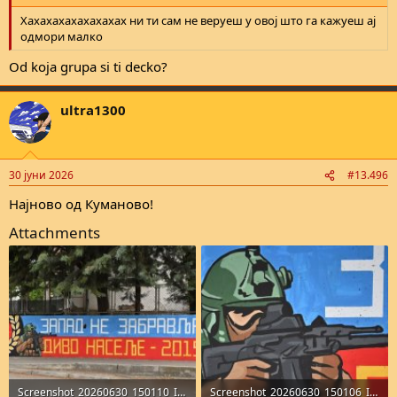
Хахахахахахахахах ни ти сам не веруеш у овој што га кажуеш ај
одмори малко
Od koja grupa si ti decko?
ultra1300
30 јуни 2026
#13.496
Најново од Куманово!
Attachments
Screenshot_20260630_150110_Instagram.jpg
Screenshot_20260630_150106_Instagram.jpg