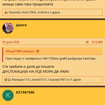
момци само така продолжете
Fitzymkd
,
HulULTRAS
,
AufAuf
и 2 други
R
e
a
Џанго
c
t
i
o
n
30 јуни 2026
#13.488
s
:
shkupi1989 напиша:
Прегледај го приврзокот 481155
Nov grafit podgrupa CairCrew.
Сте требале и доле да пишете:
ДИСЛОКАЦИЈА НА УСЈЕ МОРА ДА ИМА!
Македон1312
,
leonid1312
,
Скаузер1997
и 21 други
R
e
a
KZ1987MK
c
K
t
i
o