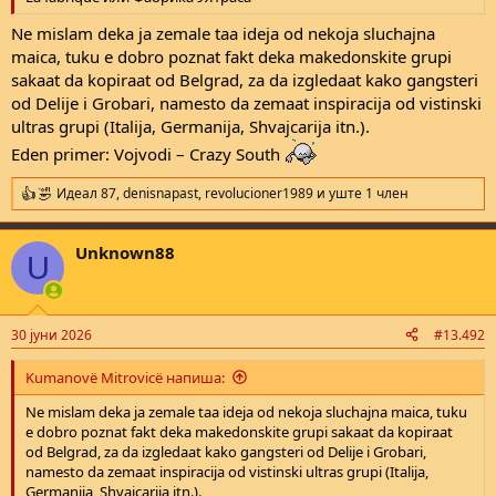
Ne mislam deka ja zemale taa ideja od nekoja sluchajna
maica, tuku e dobro poznat fakt deka makedonskite grupi
sakaat da kopiraat od Belgrad, za da izgledaat kako gangsteri
od Delije i Grobari, namesto da zemaat inspiracija od vistinski
ultras grupi (Italija, Germanija, Shvajcarija itn.).
Eden primer: Vojvodi – Crazy South
Идеал 87
,
denisnapast
,
revolucioner1989
и уште 1 член
R
e
a
Unknown88
c
U
t
i
o
n
30 јуни 2026
#13.492
s
:
Kumanovë Mitrovicë напиша:
Ne mislam deka ja zemale taa ideja od nekoja sluchajna maica, tuku
e dobro poznat fakt deka makedonskite grupi sakaat da kopiraat
od Belgrad, za da izgledaat kako gangsteri od Delije i Grobari,
namesto da zemaat inspiracija od vistinski ultras grupi (Italija,
Germanija, Shvajcarija itn.).