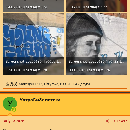
198,6 KB · Прегледи: 174
135 KB · Прегледи: 172
Screenshot_20260630_150059_Instagram.jpg
Screenshot_20260630_150123_Instagram.jpg
178,3 KB · Прегледи: 170
330,7 KB · Прегледи: 176
Македон1312
,
Fitzymkd
,
NXX3D
и 42 други
R
e
a
УлтраБиблиотека
c
У
t
i
o
n
30 јуни 2026
#13.497
s
: