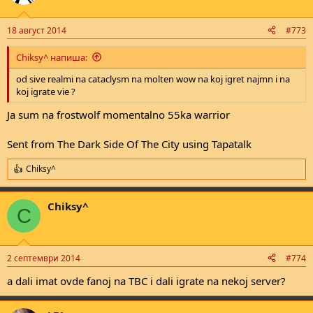
18 август 2014
#773
Chiksy^ напиша:
od sive realmi na cataclysm na molten wow na koj igret najmn i na
koj igrate vie ?
Ja sum na frostwolf momentalno 55ka warrior
Sent from The Dark Side Of The City using Tapatalk
Chiksy^
R
e
a
Chiksy^
c
C
t
i
o
n
2 септември 2014
#774
s
:
a dali imat ovde fanoj na TBC i dali igrate na nekoj server?