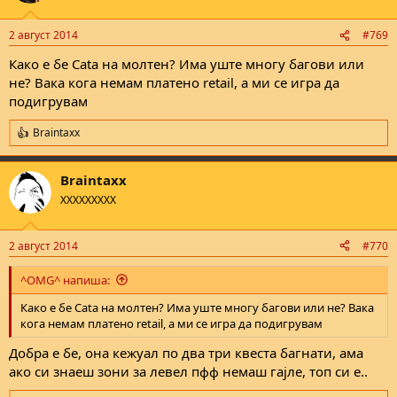
2 август 2014
#769
Како е бе Cata на молтен? Има уште многу багови или
не? Вака кога немам платено retail, а ми се игра да
подигрувам
Braintaxx
R
e
a
Braintaxx
c
t
XXXXXXXXX
i
o
n
2 август 2014
#770
s
:
^OMG^ напиша:
Како е бе Cata на молтен? Има уште многу багови или не? Вака
кога немам платено retail, а ми се игра да подигрувам
Добра е бе, она кежуал по два три квеста багнати, ама
ако си знаеш зони за левел пфф немаш гајле, топ си е..