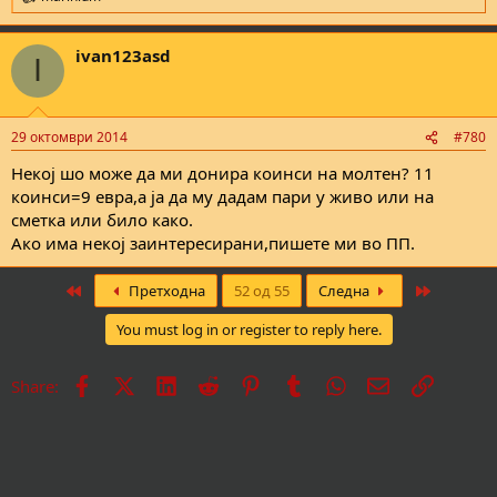
R
e
a
ivan123asd
c
I
t
i
o
n
29 октомври 2014
#780
s
:
Некој шо може да ми донира коинси на молтен? 11
коинси=9 евра,а ја да му дадам пари у живо или на
сметка или било како.
Ако има некој заинтересирани,пишете ми во ПП.
First
Last
Претходна
52 од 55
Следна
You must log in or register to reply here.
Facebook
X
LinkedIn
Reddit
Pinterest
Tumblr
WhatsApp
Е-пошта
Врска
Share: