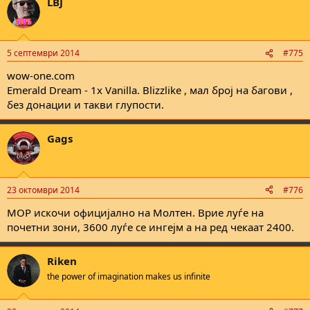
LBJ
5 септември 2014
#775
wow-one.com
Emerald Dream - 1x Vanilla. Blizzlike , мал број на багови ,
без донации и такви глупости.
Gags
23 октомври 2014
#776
MOP искочи официјално на Молтен. Врие луѓе на
почетни зони, 3600 луѓе се ингејм а на ред чекаат 2400.
Riken
the power of imagination makes us infinite