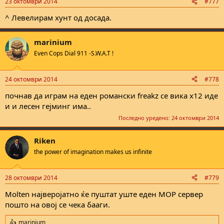
23 октомври 2014
#777
^ Левелирам хунт од досада.
marinium
Even Cops Dial 911 -S.W.A.T !
24 октомври 2014
#778
почнав да играм на еден романски freakz се вика х12 иде
и и лесен гејминг има..
Последно уредено:
24 октомври 2014
Riken
the power of imagination makes us infinite
28 октомври 2014
#779
Molten најверојатно ќе пуштат уште еден MOP сервер
пошто на овој се чека бааги.
marinium