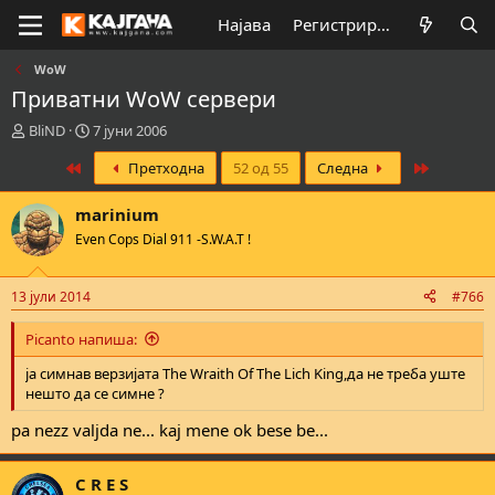
Најава
Регистрирај се
WoW
Приватни WoW сервери
К
В
BliND
7 јуни 2006
р
р
First
Last
Претходна
52 од 55
Следна
е
е
а
м
т
е
marinium
о
н
Even Cops Dial 911 -S.W.A.T !
р
а
н
з
а
а
13 јули 2014
#766
т
п
е
о
Picanto напиша:
м
ч
а
н
ја симнав верзијата The Wraith Of The Lich King,да не треба уште
т
у
нешто да се симне ?
а
в
а
pa nezz valjda ne... kaj mene ok bese be...
њ
е
C R E S