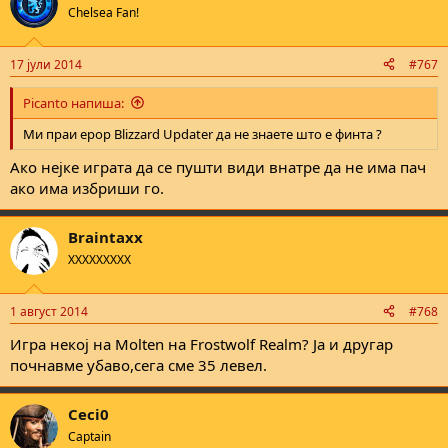
Chelsea Fan!
17 јули 2014
#767
Picanto напиша:
Ми праи ерор Blizzard Updater да не знаете што е финта ?
Ако нејке играта да се пушти види внатре да не има пач
ако има избриши го.
Braintaxx
XXXXXXXXX
1 август 2014
#768
Игра некој на Molten на Frostwolf Realm? Ја и другар
почнавме убаво,сега сме 35 левел.
Ceci0
Captain