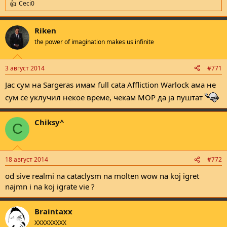
Ceci0
R
e
a
Riken
c
t
the power of imagination makes us infinite
i
o
n
3 август 2014
#771
s
:
Јас сум на Sargeras имам full cata Affliction Warlock ама не
сум се уклучил некое време, чекам MOP да ја пуштат
Chiksy^
C
18 август 2014
#772
od sive realmi na cataclysm na molten wow na koj igret
najmn i na koj igrate vie ?
Braintaxx
XXXXXXXXX