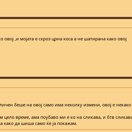
 овој ,и мојата е скроз црна коса а не шатирана како овој
личен беше на овој само има неколку измени, овој е некако
м цело време, ама поубаво ми е ко на сликава, и бтв сликава
а како да шиша само ќе ја покажам.