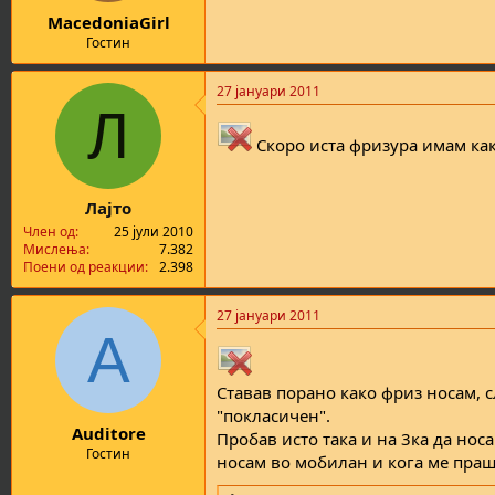
MacedoniaGirl
Гостин
27 јануари 2011
Л
Скоро иста фризура имам како
Лајто
Член од
25 јули 2010
Мислења
7.382
Поени од реакции
2.398
27 јануари 2011
A
Ставав порано како фриз носам, с
"покласичен".
Auditore
Пробав исто така и на 3ка да носа
Гостин
носам во мобилан и кога ме праш