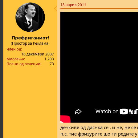
a
18 април 2011
c
t
i
o
n
s
:
Префриганиот!
(Простор за Реклама)
Член од
16 декември 2007
Мислења
1.203
Поени од реакции
73
дечкиве од даснка се , и не, не с
п.с. тие фризурите шо ги редите у