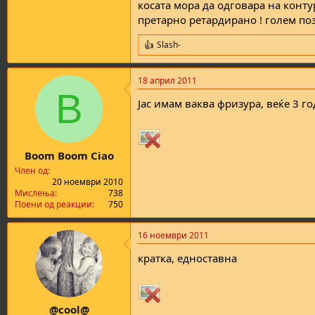
косата мора да одговара на контур
претарно ретардирано ! голем по
Slash-
R
e
a
18 април 2011
c
B
t
Јас имам ваква фризура, веќе 3 год
i
o
n
s
:
Boom Boom Ciao
Член од
20 ноември 2010
Мислења
738
Поени од реакции
750
16 ноември 2011
кратка, едноставна
@cool@