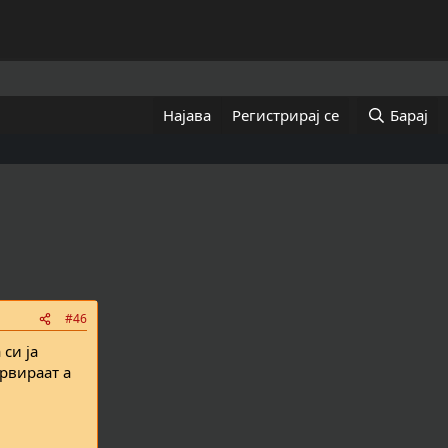
Најава
Регистрирај се
Барај
#46
 си ја
ервираат а