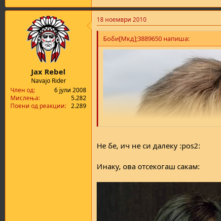
а
н
т
у
18 ноември 2010
а
в
а
Боби[Мкд];3889650 напиша:
њ
е
Jax Rebel
Navajo Rider
Член од
6 јули 2008
Мислења
5.282
Поени од реакции
2.289
Не бе, ич не си далеку :pos2:
Инаку, ова отсекогаш сакам: