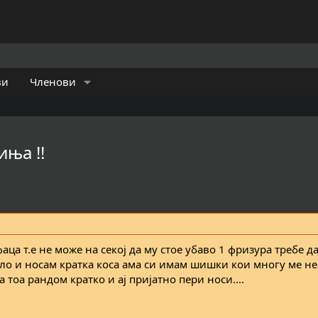
ви
Членови
ња !!
ца т.е не може на секој да му стое убаво 1 фризура требе да
чело и носам кратка коса ама си имам шишки кои многу ме н
 тоа рандом кратко и ај пријатно пери носи....