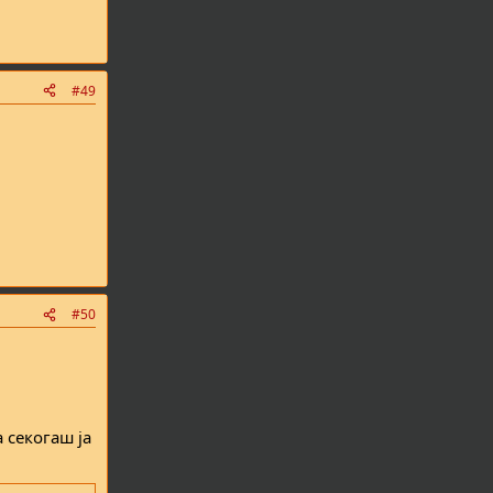
#49
#50
 секогаш ја