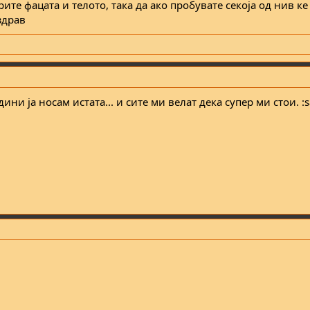
ите фацата и телото, така да ако пробувате секоја од нив ке
здрав
ини ја носам истата... и сите ми велат дека супер ми стои. :sa