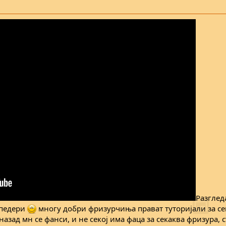
Разглед
е педери
многу добри фризурчиња прават туторијали за сек
назад мн се фанси, и не секој има фаца за секаква фризура, 