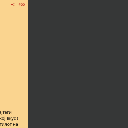
#55
ајтеги
ој вкус !
стилот на