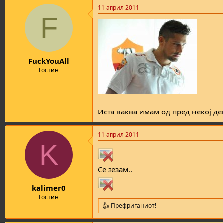
11 април 2011
F
FuckYouAll
Гостин
Иста ваква имам од пред некој де
11 април 2011
K
Се зезам..
kalimer0
Гостин
Префриганиот!
R
e