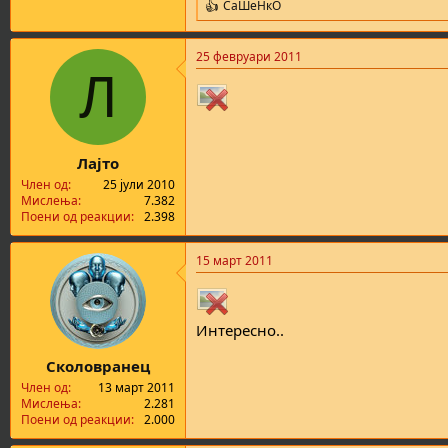
СаШеНкО
R
e
a
25 февруари 2011
c
Л
t
i
o
n
s
:
Лајто
Член од
25 јули 2010
Мислења
7.382
Поени од реакции
2.398
15 март 2011
Интересно..
Сколовранец
Член од
13 март 2011
Мислења
2.281
Поени од реакции
2.000