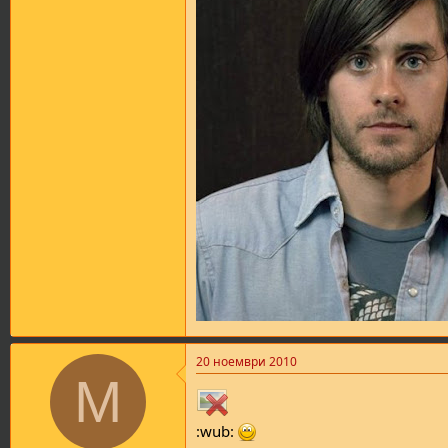
Целам кон нешто вакво зимава.
Не сум далеку...
20 ноември 2010
M
:wub: