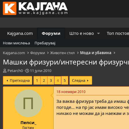
Kajgana.com
Форуми
Што е ново
Топ посто
Нови мислења
Пребарувај
Kajgana.com
Форуми
Животен стил
Мода и убавина
Машки фризури/интересни фризурчи
К
В
Petarch0
11 јули 2010
р
р
Претходна
1
2
3
4
5
Следна
е
е
а
м
т
е
18 ноември 2010
о
н
П
За ваква фризура треба да имаш фа
р
а
н
з
погоде... на пр јас имам високо 
а
а
никако не можам да ја наежам и за
т
п
Пепси_
е
о
м
ч
Гостин