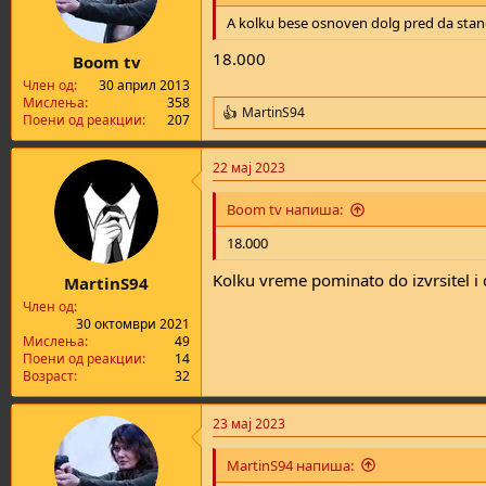
A kolku bese osnoven dolg pred da stan
18.000
Boom tv
Член од
30 април 2013
Мислења
358
MartinS94
R
Поени од реакции
207
e
a
22 мај 2023
c
t
i
Boom tv напиша:
o
n
18.000
s
:
Kolku vreme pominato do izvrsitel i d
MartinS94
Член од
30 октомври 2021
Мислења
49
Поени од реакции
14
Возраст
32
23 мај 2023
MartinS94 напиша: