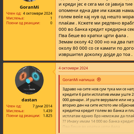
и креди јес е сега ми се јавија т
GoranMi
опомени една две им кажав намал
Член од
4 октомври 2024
голем веќе кај нув од нешто мора
Мислења
1
плаќам . Ксжете ми редпвно врабп
Поени од реакции
0
000 во банка кредит кредирна секо
Пва беше во кратки црти фала .
Земам околу 42 000 но на два пат
околу 80 000 со се камати по дог
извршител доколку дојде до тоа .
4 октомври 2024
GoranMi напиша:
Здраво на сите нов сум тука ми се на
кредити 6 рати исплатив имам уште 2
dastan
000 денари . И уште верувале или не у
вторио ден на сите истото им објасн
Член од
7 јуни 2014
кредитна кредит голем во банка и пла
Мислења
1.439
исплатам еднио брз неможам да плаќа
Поени од реакции
1.825
?? Инаку имам 14 000 во банка кредит 
Пва беше во кратки црти фала .
Земам околу 42 000 но на два пати мис