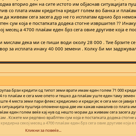
ие одма вторио ден на сите истото им објаснав ситуацијата пу
ив со плата имам кредитна кредит голем во банка и плаќа
м да живеам сега засега дур не го исплатам еднио брз немо
тен сум која е постапката додека стогне извршител ?? Инак
ј месец а 4700 плаќам еден брз сега овие другиве која е пос
и мислам дека ми се пиши води околу 28 000 . Тие брзите се 
овор за исплата инаку 40 000 земени . Колку би ми задржува
трупаа брзи кредити од типот земи врати имам еден голем 71 000 креди
4 го плаќам е сега мие опето и тешко да плаќам уште еден таму земен
ште 4 места земи пари флекс кредисимо и креди јес е сега ми се јавија
ав ситуацијата пуштија опомени една две им кажав намалив со плата и
ќам еден голем веќе кај нув од нешто морам да живеам сега засега ду
м . Ксжете ми редпвно врабптен сум која е постапката додека стогне
кредирна секој месец а 4700 плаќам еден брз сега овие другиве која е 
Кликни за повеќе...
лам дека ми се пиши води околу 28 000 . Тие брзите се на се се околу 8