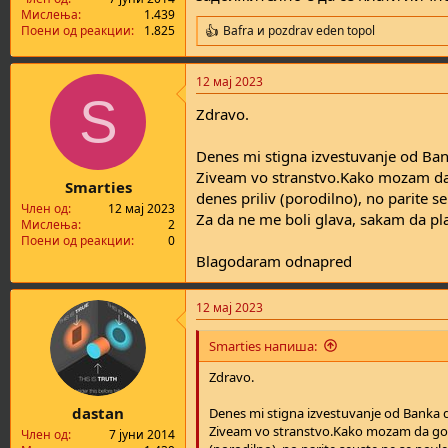
а
н
Мислења
1.439
т
у
Поени од реакции
1.825
Bafra
и
pozdrav eden topol
R
а
в
e
а
a
12 мај 2023
њ
c
S
t
е
Zdravo.
i
o
n
Denes mi stigna izvestuvanje od Ban
s
Ziveam vo stranstvo.Kako mozam da 
:
Smarties
denes priliv (porodilno), no parite s
Член од
12 мај 2023
Za da ne me boli glava, sakam da pl
Мислења
2
Поени од реакции
0
Blagodaram odnapred
12 мај 2023
Smarties напиша:
Zdravo.
dastan
Denes mi stigna izvestuvanje od Banka 
Ziveam vo stranstvo.Kako mozam da go d
Член од
7 јуни 2014