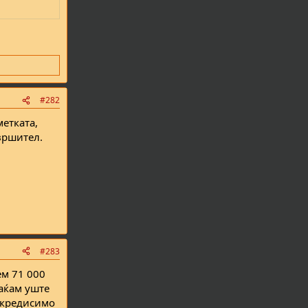
#282
метката,
вршител.
#283
ем 71 000
лаќам уште
с кредисимо