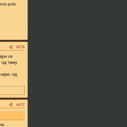
nes priliv
#276
ари се
 од таму
нари. од
#277
ив.