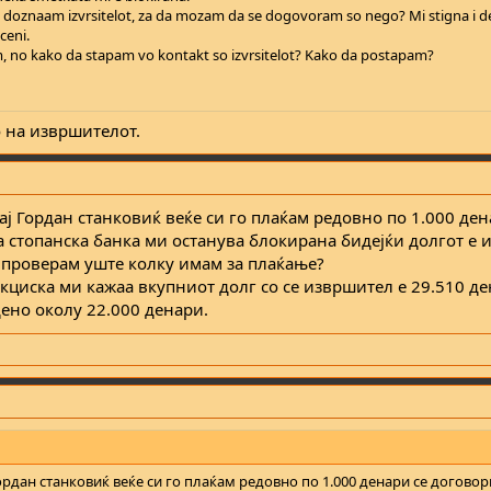
oznaam izvrsitelot, za da mozam da se dogovoram so nego? Mi stigna i de
ceni.
m, no kako da stapam vo kontakt so izvrsitelot? Kako da postapam?
о на извршителот.
ј Гордан станковиќ веќе си го плаќам редовно по 1.000 ден
 стопанска банка ми останува блокирана бидејќи долгот е и
 проверам уште колку имам за плаќање?
кциска ми кажаа вкупниот долг со се извршител е 29.510 де
дено околу 22.000 денари.
рдан станковиќ веќе си го плаќам редовно по 1.000 денари се договор