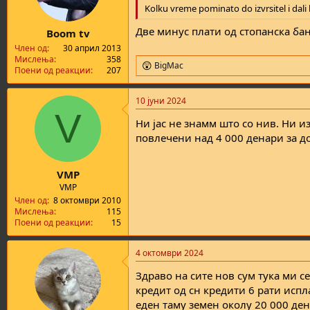
Kolku vreme pominato do izvrsitel i dali 
Две минус плати од стопанска ба
Boom tv
Член од
30 април 2013
Мислења
358
BigМас
R
Поени од реакции
207
e
a
10 јуни 2024
c
V
t
Ни јас не знамм што со нив. Ни и
i
o
повлечени над 4 000 денари за д
n
s
:
VMP
VMP
Член од
8 октомври 2010
Мислења
115
Поени од реакции
15
4 октомври 2024
Здраво на сите нов сум тука ми с
кредит од сн кредити 6 рати испл
еден таму земен околу 20 000 де