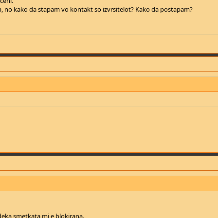
ceni.
m, no kako da stapam vo kontakt so izvrsitelot? Kako da postapam?
deka smetkata mi e blokirana.