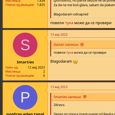
(porodilno), no parite seuste ne se povle
Мислења
1.439
Za da ne me boli glava, sakam da plaka
Поени од реакции
1.825
Blagodaram odnapred
повели
тука
може да се провери
13 мај 2023
S
dastan напиша:
повели
тука
може да се провери
Blagodaram
Smarties
Член од
12 мај 2023
Мислења
2
Поени од реакции
0
13 мај 2023
P
Smarties напиша:
Zdravo.
pozdrav eden topol
Denes mi stigna izvestuvanje od Banka 