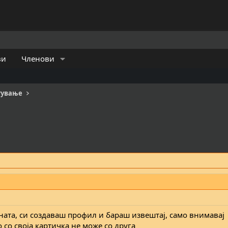
ви
Членови
тување
ната, си создаваш профил и бараш извештај, само внимавај
 со своја картичка не може со друга