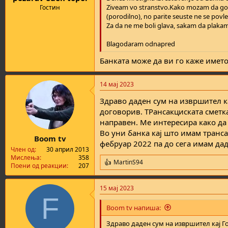
Ziveam vo stranstvo.Kako mozam da go d
Гостин
(porodilno), no parite seuste ne se povle
Za da ne me boli glava, sakam da plaka
Blagodaram odnapred
Банката може да ви го каже имет
14 мај 2023
Здраво даден сум на извршител ка
договорив. ТРансакциската сметка
направен. Ме интересира како да
Во уни банка кај што имам транса
Boom tv
фебруар 2022 па до сега имам да
Член од
30 април 2013
Мислења
358
MartinS94
R
Поени од реакции
207
e
a
15 мај 2023
c
F
t
i
Boom tv напиша:
o
n
Здраво даден сум на извршител кај Го