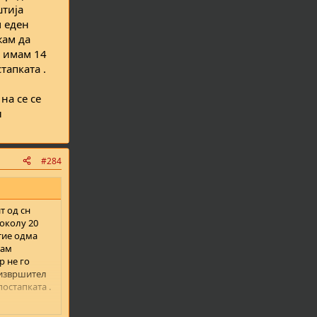
штија
м еден
жам да
у имам 14
тапката .
на се се
л
#284
т од сн
 околу 20
 тие одма
мам
р не го
 извршител
постапката .
0 000 со се