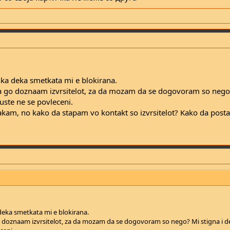
ka deka smetkata mi e blokirana.
go doznaam izvrsitelot, za da mozam da se dogovoram so nego?
euste ne se povleceni.
akam, no kako da stapam vo kontakt so izvrsitelot? Kako da pos
deka smetkata mi e blokirana.
oznaam izvrsitelot, za da mozam da se dogovoram so nego? Mi stigna i de