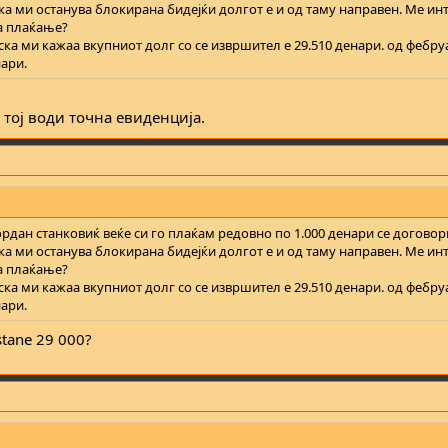
ка ми останува блокирана бидејќи долгот е и од таму направен. Ме ин
а плаќање?
ка ми кажаа вкупниот долг со се извршител е 29.510 денари. од фебру
нари.
 тој води точна евиденција.
рдан станковиќ веќе си го плаќам редовно по 1.000 денари се договор
ка ми останува блокирана бидејќи долгот е и од таму направен. Ме ин
а плаќање?
ка ми кажаа вкупниот долг со се извршител е 29.510 денари. од фебру
нари.
stane 29 000?