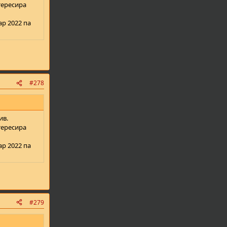
тересира
ар 2022 па
#278
ив.
тересира
ар 2022 па
#279