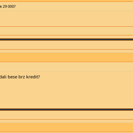
e 29 000?
ali bese brz kredit?