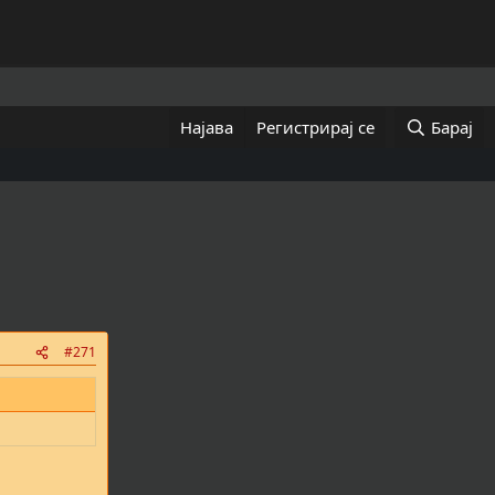
Најава
Регистрирај се
Барај
#271