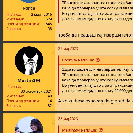
s
ТРансакциската сметка стопанска бан
:
Forca
како да проверам уште колку имам з
Во уни банка кај што имам трансакцис
Член од
2 март 2016
до сега имам дадено околу 22.000 де
Мислења
529
Поени од реакции
545
Возраст
38
Треба да прашаш кај извршителот
21 мај 2023
Boom tv напиша:
Здраво даден сум на извршител кај Го
ТРансакциската сметка стопанска бан
MartinS94
како да проверам уште колку имам з
Во уни банка кај што имам трансакцис
Член од
до сега имам дадено околу 22.000 де
30 октомври 2021
Мислења
49
A kolku bese osnoven dolg pred da 
Поени од реакции
14
Возраст
32
22 мај 2023
MartinS94 напиша: