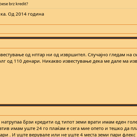
bese brz kredit?
нка. Од 2014 година
звестување од нптар ни од извршител. Случајно гледам на с
олг од 110 денари. Никакво известување дека ме дале ма из
е натрупаа брзи кредити од типот земи врати имам еден гол
атив имам уште 24 го плаќам е сега мие опето и тешко да п
нари . И уште верувале или не уште 4 места земи пари флек