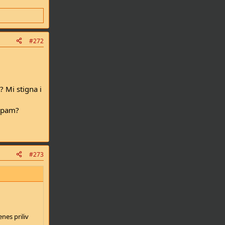
#272
 Mi stigna i
tapam?
#273
nes priliv