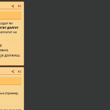
#2
дојдат во
атат долгот
наплатат на
y.
нивно
о ја должиш.
#3
ање (пример,