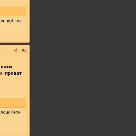
клоци,ќе ти
#6
плати
Да,
прават
клоци,ќе ти