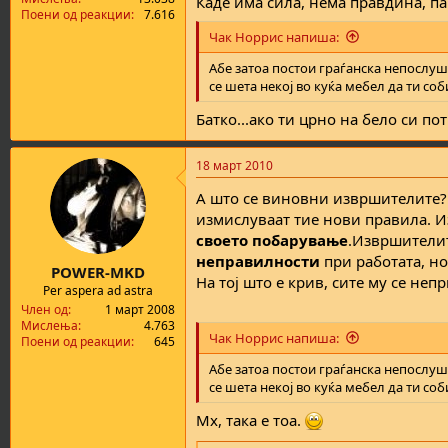
Каде има сила, нема правдина, па
Поени од реакции
7.616
Чак Норрис напиша:
Абе затоа постои граѓанска непослушно
се шета некој во куќа мебел да ти соб
Батко...ако ти црно на бело си п
18 март 2010
А што се виновни извршителите? 
измислуваат тие нови правила. 
своето побарување
.Извршителит
неправилности
при работата, н
POWER-MKD
На тој што е крив, сите му се непр
Per aspera ad astra
Член од
1 март 2008
Мислења
4.763
Чак Норрис напиша:
Поени од реакции
645
Абе затоа постои граѓанска непослушно
се шета некој во куќа мебел да ти соб
Мх, така е тоа.