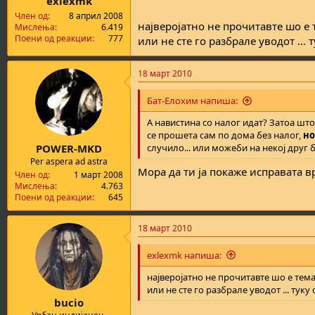
exlexmk
Член од
8 април 2008
најверојатно не прочитавте шо е т
Мислења
6.419
Поени од реакции
777
или не сте го разбрале уводот ...
18 март 2010
Бат-Елохим напиша:
A навистина со налог идат? Затоа што
се прошета сам по дома без налог,
но
POWER-MKD
случило... или можеби на некој друг б
Per aspera ad astra
Мора да ти ја покаже исправата в
Член од
1 март 2008
Мислења
4.763
Поени од реакции
645
18 март 2010
exlexmk напиша:
најверојатно не прочитавте шо е темав
или не сте го разбрале уводот ... ту
bucio