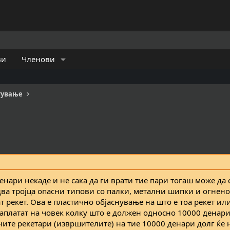
ви
Членови
тување
енари некаде и не сака да ги врати тие пари тогаш може да 
 два тројца опасни типови со палки, метални шипки и огнено
ат рекет. Ова е пластично објаснување на што е тоа рекет ил
наплатат на човек колку што е должен односно 10000 денари
ните рекетари (извршителите) на тие 10000 денари долг ќе 