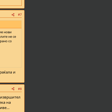
#7
тие нови
лите не се
ирано со
раќала и
#8
ј извршител
ека на
ве...