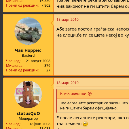
Тоа легалните рекетари со закон
Мислења
16.330
Поени од реакции
7.802
нив законот не ги штити барем о
18 март 2010
Абе затоа постои граѓанска непосл
на клоци,ќе ти се шета некој во к
Чак Норрис
Basterd
Член од
21 август 2008
Мислења
376
Поени од реакции
27
18 март 2010
bucio напиша:
Тоа легалните рекетари со закон што
не ги штити барем официјално.
statusQuO
Е после легалните рекетари, ако в
Модератор
тоа немоеш
Член од
18 јуни 2008
Мислења
13.038