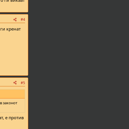
о ги викаат
#4
 ги кренат
#5
в законот
ат, е против