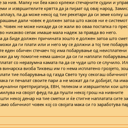
 за нив. Малку ни беа како крлежи стечајните судии и упра
ми и извршителите крвтта да ја пијаат од овај народ. Замис
 аплауз, па да може некој од тие рекетари да си земе колку 
прашање дали човек е должен затоа што каков ни е системот
. Човек не може никаде да се жали во оваа постапка го пре
во никакво сепак имаше мала надеж за правда во него.
ка да биде должен причината зошто е должен затоа што смет
можи да ги плати или и него му се должни а тој тие побару
те еден обичен стечаеч тој има побарување од неисплатени
жи да му помогне нема шанси да си ги наплати побарувања
аплатат со неразумна камата па да се чуди што се случило. И
 винарска визба Тиквеш им го нема исплатено грозјето, зо
плати тие побарувања од газда Свето туку секогаш обичниот
мака ги печалат своите пари а не можат да ги добијат, па им
омунални претпријатија, ЕВН, телеком и извршители кои што
смилува на својот феуд па да пушти некој грош на нивните
ушти некој денар на тие сметки и ќе стигне наплатата сите 
амо обичниот човек кој со својата мака си го заработува па