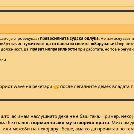
само ја спроведуваат
правосилната судска одлука
. Не измислуваат 
 побрз начин
тужителот да го наплати своето побарување
.Извршите
а должникот. Да,
прават неправилности
при работата, но тоа е регул
ели.
ториот wave на рекетари
после легалните демек владата п
 што јас имам наслушнато дека не е баш така. Пример, неко
ома без налог,
нормално ако му отвориш врата
. Мислам д
. или можеби на некој друг беше, ама ко да прочитав по теми