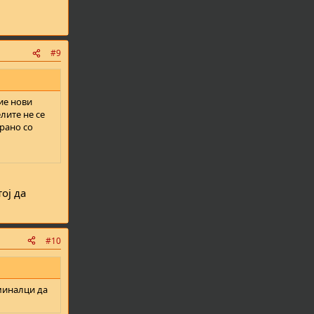
#9
тие нови
лите не се
ирано со
тој да
#10
миналци да