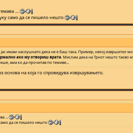
емава ...
 туку само да се пишело нешто
 јас имам наслушнато дека не е баш така. Пример, некој извршител мо
рмално ако му отвориш врата
. Мислам дека на Трнот нешто такво м
еше, ама ко да прочитав по темиве...
рз основа на која го спроведува извршувањето.
а ...
ку само да се пишело нешто