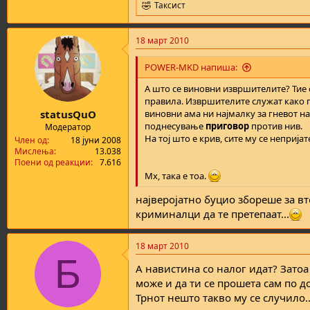
Таксист
R
e
a
18 март 2010
c
t
i
POWER-MKD напиша:
o
n
А што се виновни извршителите? Тие 
s
правила. Извршителите служат како
:
statusQuO
виновни ама ни најмалку за гневот н
поднесување
приговор
против нив.
Модератор
На тој што е крив, сите му се непријат
Член од
18 јуни 2008
Мислења
13.038
Поени од реакции
7.616
Мх, така е тоа.
најверојатно буцио збореше за в
криминалци да те претепаат...
18 март 2010
Б
A навистина со налог идат? Затоа
може и да ти се прошета сам по д
Трнот нешто такво му се случило..