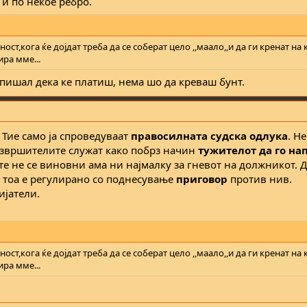
 и по некое ребро.
ст,кога ќе дојдат треба да се соберат цело ,,маало,,и да ги кренат на 
ира мме...
отпишал дека ке платиш, нема шо да креваш бунт.
Тие само ја спроведуваат
правосилната судска одлука
. Не
Извршителите служат како побрз начин
тужителот да го на
е не се виновни ама ни најмалку за гневот на должникот. 
о тоа е регулирано со поднесување
приговор
против нив.
ијатели.
ст,кога ќе дојдат треба да се соберат цело ,,маало,,и да ги кренат на 
ира мме...