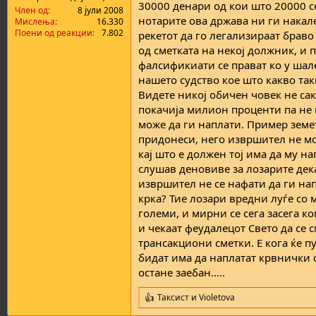
30000 денари од кои што 20000 се
а
н
Член од
8 јули 2008
нотарите ова држава ни ги накале
т
у
Мислења
16.330
Поени од реакции
7.802
а
в
рекетот да го легализираат браво
а
од сметката на некој должник, и 
њ
фалсификиати се прават ко у шале
е
нашето судство кое што какво так
Видете никој обичен човек не са
покачија милион проценти па не 
може да ги наплати. Пример земе
придонеси, него извршител не мо
кај што е должен тој има да му н
слушав деновиве за лозарите дека
извршител не се нафати да ги на
крка? Тие лозари вредни луѓе со 
големи, и мирни се сега засега к
и чекаат феудалецот Свето да се 
трансакциони сметки. Е кога ќе п
бидат има да наплатат крвнички с
остане заебан.....
Таксист
и
Violetova
R
e