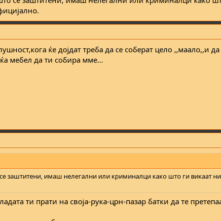
 што се заштитени, имаш нелегални или криминалци како шт
фицијално.
ушност,кога ќе дојдат треба да се соберат цело ,,маало,,и да
уќа мебел да ти собира мме...
 се заштитени, имаш нелегални или криминалци како што ги викаат ни
ладата ти прати на своја-рука-црн-пазар батки да те претепа