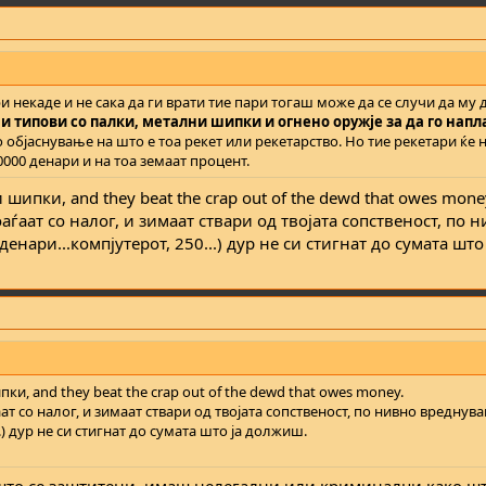
и некаде и не сака да ги врати тие пари тогаш може да се случи да му 
и типови со палки, метални шипки и огнено оружје за да го напл
 објаснување на што е тоа рекет или рекетарство. Но тие рекетари ќе 
000 денари и на тоа земаат процент.
шипки, and they beat the crap out of the dewd that owes mone
ѓаат со налог, и зимаат ствари од твојата сопственост, по 
енари...компјутерот, 250...) дур не си стигнат до сумата шт
ки, and they beat the crap out of the dewd that owes money.
т со налог, и зимаат ствари од твојата сопственост, по нивно вреднув
..) дур не си стигнат до сумата што ја должиш.