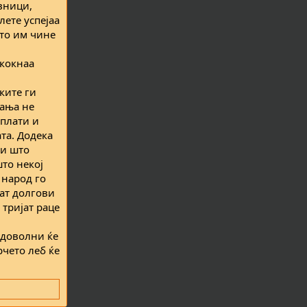
вници,
лете успејаа
што им чине
скокнаа
ките ги
вања не
 плати и
та. Додека
ли што
што некој
 народ го
аат долгови
 тријат раце
задоволни ќе
рчето леб ќе