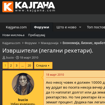
Kajgana.com
Форуми
Што е ново
Топ посто
Нови мислења
Пребарувај
Kajgana.com
Форуми
Македонија
Економија, бизнис, врабо
Извршители (легални рекетари).
К
В
bucio
18 март 2010
р
р
1
2
3
…
20
Следна
е
е
а
м
т
е
18 март 2010
о
н
Ако некој човек е должен 10000 д
р
а
н
з
му дојдат во посета некоја вечер
а
а
да го наплатат долгот или да зем
т
п
рекетарство. Но тие рекетари ќе 
bucio
е
о
земаат процент. Додека пак легал
м
ч
Урбан индијанец.