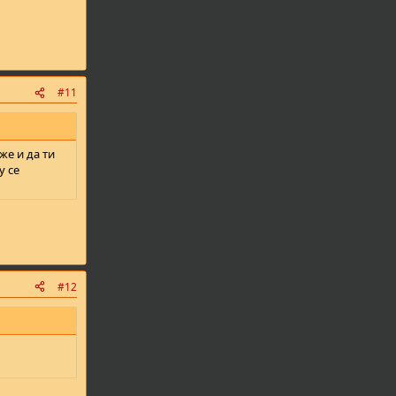
#11
же и да ти
у се
#12