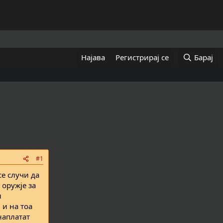
Најава
Регистрирај се
Барај
#1
се случи да
 оружје за
и
 и на тоа
наплатат