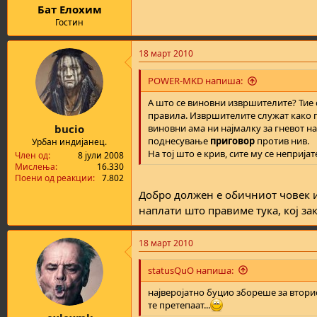
Бат Елохим
Гостин
18 март 2010
POWER-MKD напиша:
А што се виновни извршителите? Тие 
правила. Извршителите служат како
bucio
виновни ама ни најмалку за гневот н
поднесување
приговор
против нив.
Урбан индијанец.
На тој што е крив, сите му се непријат
Член од
8 јули 2008
Мислења
16.330
Поени од реакции
7.802
Добро должен е обичниот човек и 
наплати што правиме тука, кој за
18 март 2010
statusQuO напиша:
најверојатно буцио збореше за втори
те претепаат...