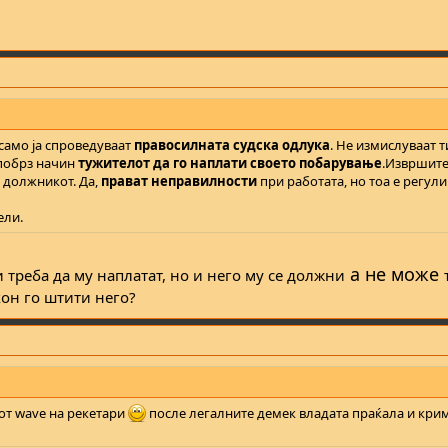
само ја спроведуваат
правосилната судска одлука
. Не измислуваат 
 побрз начин
тужителот да го наплати своето побарување
.Извршите
а должникот. Да,
прават неправилности
при работата, но тоа е регул
ели.
а не може
треба да му наплатат, но и него му се должни
кон го штити него?
от wave на рекетари
после легалните демек владата праќала и кри