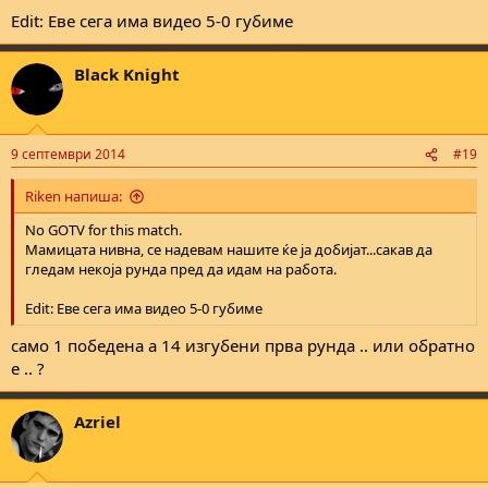
Edit: Еве сега има видео 5-0 губиме
Black Knight
9 септември 2014
#19
Riken напиша:
No GOTV for this match.
Мамицата нивна, се надевам нашите ќе ја добијат...сакав да
гледам некоја рунда пред да идам на работа.
Edit: Еве сега има видео 5-0 губиме
само 1 победена а 14 изгубени прва рунда .. или обратно
е .. ?
Azriel