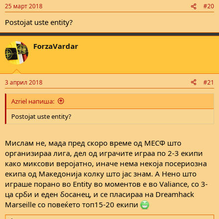
25 март 2018
#20
Postojat uste entity?
ForzaVardar
3 април 2018
#21
Azriel напиша:
Postojat uste entity?
Мислам не, мада пред скоро време од МЕСФ што
организираа лига, дел од играчите играа по 2-3 екипи
како миксови веројатно, иначе нема некоја посериозна
екипа од Македонија колку што јас знам. А Нено што
играше порано во Entity во моментов е во Valiance, со 3-
ца срби и еден босанец, и се пласираа на Dreamhack
Marseille со повеќето топ15-20 екипи