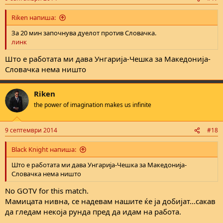
Riken напиша:
За 20 мин започнува дуелот против Словачка.
линк
Што е работата ми дава Унгарија-Чешка за Македонија-
Словачка нема ништо
Riken
the power of imagination makes us infinite
9 септември 2014
#18
Black Knight напиша:
Што е работата ми дава Унгарија-Чешка за Македонија-
Словачка нема ништо
No GOTV for this match.
Мамицата нивна, се надевам нашите ќе ја добијат...сакав
да гледам некоја рунда пред да идам на работа.