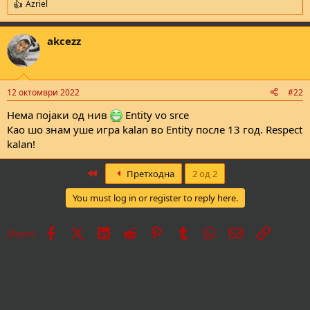
Azriel
R
e
a
akcezz
c
t
i
o
n
12 октомври 2022
#22
s
:
Нема појаки од нив
Entity vo srce
Као шо знам уше игра kalan во Entity после 13 год. Respect
kalan!
First
Претходна
2 од 2
You must log in or register to reply here.
Facebook
X
LinkedIn
Reddit
Pinterest
Tumblr
WhatsApp
Е-пошта
Врска
Share: