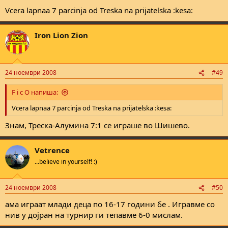
Vcera lapnaa 7 parcinja od Treska na prijatelska :kesa:
Iron Lion Zion
24 ноември 2008
#49
F i c O напиша:
Vcera lapnaa 7 parcinja od Treska na prijatelska :kesa:
Знам, Треска-Алумина 7:1 се играше во Шишево.
Vetrence
...believe in yourself! :)
24 ноември 2008
#50
ама играат млади деца по 16-17 години бе . Игравме со
нив у дојран на турнир ги тепавме 6-0 мислам.