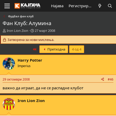
Најава
Регистрирај се
Фудбал фан клуб
Фан Клуб: Алумина
К
В
Iron Lion Zion
27 март 2008
р
р
е
Затворена за нови мислења.
е
а
м
т
е
First
Претходна
4 од 4
о
н
р
а
Harry Potter
н
з
Imperius
а
а
т
п
е
о
29 октомври 2008
#46
м
ч
а
н
важно да играат, да не се распадне клубот
т
у
а
в
Iron Lion Zion
а
њ
е