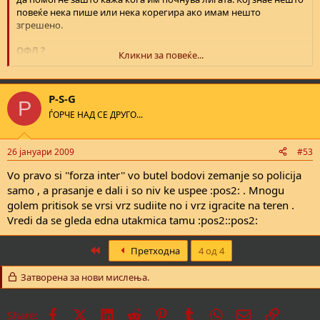
повеќе нека пише или нека корегира ако имам нешто
згрешено.
ОФЛ ?
Кликни за повеќе...
Алумина (Скопје)
Ринија (Кондово)
Слобода (Скопје)-доколку уште постојат
P-S-G
Братство (Љубин)-доколку уште постојат
P
ЃОРЧЕ НАД СЕ ДРУГО...
alumina se natprevaruva vo 4ta liga inace ekipite vo taa liga se:
Alumina 2008 (skopje)
26 јануари 2009
#53
Rinija (kondovo)
Sloboda (skopje)
Vo pravo si ''forza inter'' vo butel bodovi zemanje so policija
Bratstvo (ljubin)
samo , a prasanje e dali i so niv ke uspee :pos2: . Mnogu
Butel (skopje)
golem pritisok se vrsi vrz sudiite no i vrz igracite na teren .
Balkan (skopje) 2ra ekipa na Sloga
inace na polusezonava Alumina se naoga na 2ro mesto so 4 pobedi i
Vredi da se gleda edna utakmica tamu :pos2::pos2:
1 poraz koj go pretrpe od ekipata na Butel vo poslednoto kolo so
katastrofalno nekorektno sudenje na natprevarot ama vo Butel i
First
Претходна
4 од 4
MANCESTER da otide nema da pobedi !!! A vo klubot pretezno se se
mladi igraci od 15 do 18 godini i 1 so 25
Затворена за нови мислења.
Facebook
X
LinkedIn
Reddit
Pinterest
Tumblr
WhatsApp
Е-пошта
Врска
Share: