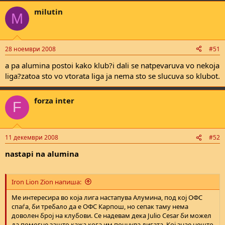
milutin
M
28 ноември 2008
#51
a pa alumina postoi kako klub?i dali se natpevaruva vo nekoja
liga?zatoa sto vo vtorata liga ja nema sto se slucuva so klubot.
forza inter
F
11 декември 2008
#52
nastapi na alumina
Iron Lion Zion напиша:
Ме интересира во која лига настапува Алумина, под кој ОФС
спаѓа, би требало да е ОФС Карпош, но сепак таму нема
доволен број на клубови. Се надевам дека Julio Cesar би можел
да помогне зашто кажа кога им почнува лигата. Кој знае нешто