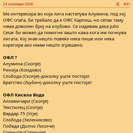
24 ноември 2008
#47
Ме интересира во која лига настапува Алумина, под кој
ОФС спаѓа, би требало да е ОФС Карпош, но сепак таму
нема доволен број на клубови. Се надевам дека Julio
Cesar би можел да помогне зашто кажа кога им почнува
лигата. Кој знае нешто повеќе нека пише или нека
корегира ако имам нешто згрешено.
ОФЛ ?
Алумина (Скопје)
Ринија (Кондово)
Слобода (Скопје)-доколку уште постојат
Братство (Љубин)-доколку уште постојат
ОФЛ Кисела Вода
Алхемичари (Скопје)
Текстилец (Скопје)
Вардар 75 (Усје)
Слобода (Зелениково)
Победа (Долно Лисиче)
Сопиште (Сопиште)