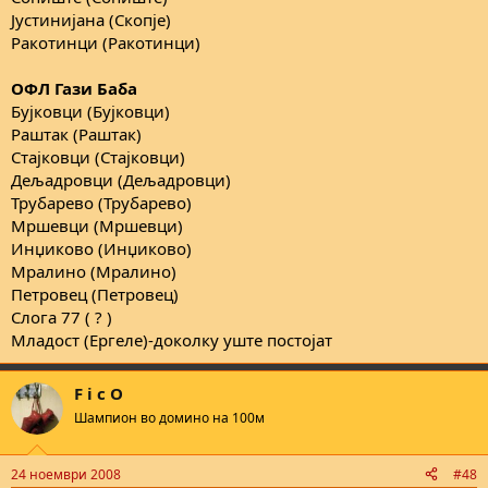
Јустинијана (Скопје)
Ракотинци (Ракотинци)
ОФЛ Гази Баба
Бујковци (Бујковци)
Раштак (Раштак)
Стајковци (Стајковци)
Дељадровци (Дељадровци)
Трубарево (Трубарево)
Мршевци (Мршевци)
Инџиково (Инџиково)
Мралино (Мралино)
Петровец (Петровец)
Слога 77 ( ? )
Младост (Ергеле)-доколку уште постојат
F i c O
Шампион во домино на 100м
24 ноември 2008
#48