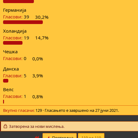
Германија
Гласови:
39
30,2%
Холандија
Гласови:
19
14,7%
Чешка
Гласови:
0
0,0%
Данска
Гласови:
5
3,9%
Велс
Гласови:
1
0,8%
Вкупно гласачи
129
Гласањето е завршено на
27 јуни 2021
.
Затворена за нови мислења.
First
Претходна
119 од 119