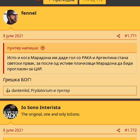
fennel
8 јули 2021
#1.771
пунтер напиша:
Исто и кога Марадона им даде гол со РАКА и Аргентина стана
светски првак, за после од истиве плачковци Марадона да биде
прогласен за ЦАР.
Грешка БОГ!
dantemkd
,
Prydatorium
и
пунтер
R
e
a
Io Sono Interista
c
t
The original, one and only IoSono.
i
o
n
8 јули 2021
#1.772
s
: