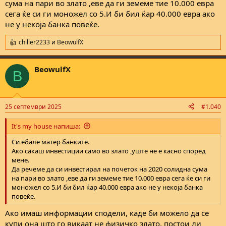
сума на пари во злато ,еве да ги земеме тие 10.000 евра
сега ќе си ги моножел со 5.И би бил ќар 40.000 евра ако
не у некоја банка повеќе.
chiller2233
и
BeowulfX
R
e
a
BeowulfX
c
B
t
i
o
n
25 септември 2025
#1.040
s
:
It's my house напиша:
Си ебале матер банките.
Ако сакаш инвестиции само во злато ,уште не е касно според
мене.
Да речеме да си инвестирал на почеток на 2020 солидна сума
на пари во злато ,еве да ги земеме тие 10.000 евра сега ќе си ги
моножел со 5.И би бил ќар 40.000 евра ако не у некоја банка
повеќе.
Ако имаш информации сподели, каде би можело да се
купи она што го викаат не физичко злато, постои ли