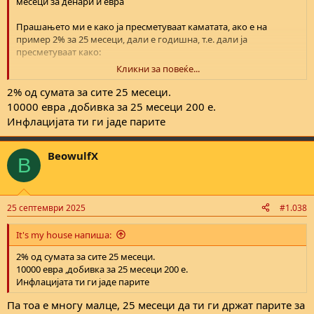
месеци за денари и евра
Прашањето ми е како ја пресметуваат каматата, ако е на
пример 2% за 25 месеци, дали е годишна, т.е. дали ја
пресметуваат како:
Кликни за повеќе...
2% од сумата за 2025 (12 месеци)
+ 2% од сумата за 2026 (12 месеци)
2% од сумата за сите 25 месеци.
+ (2/12) од сумата (ова е за 1 месец)
10000 евра ,добивка за 25 месеци 200 е.
Инфлацијата ти ги јаде парите
Или на крај се добива само 2% од сумата за сите 25 месеци?
BeowulfX
B
25 септември 2025
#1.038
It's my house напиша:
2% од сумата за сите 25 месеци.
10000 евра ,добивка за 25 месеци 200 е.
Инфлацијата ти ги јаде парите
Па тоа е многу малце, 25 месеци да ти ги држат парите за