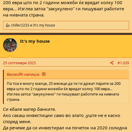
200 евра што по 2 години можеби ќе вредат колку 100
евра... Изглеа затоа "закукулено" ги пишуваат работите
на нивната страна.
chiller2233
и
It's my house
R
e
a
It's my house
c
t
i
o
n
25 септември 2025
#1.039
s
:
BeowulfX напиша:
Па тоа е многу малце, 25 месеци да ти ги држат парите за 200
евра што по 2 години можеби ќе вредат колку 100 евра...
Изглеа затоа "закукулено" ги пишуваат работите на нивната
страна.
Си ебале матер банките.
Ако сакаш инвестиции само во злато ,уште не е касно
според мене.
Да речеме да си инвестирал на почеток на 2020 солидна