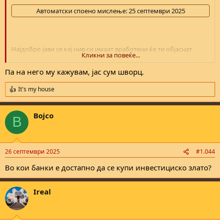
Автоматски споено мислење:
25 септември 2025
Најдобро јави се кај нив си имаат вработени ќе ти објаснат
Кликни за повеќе...
најубаво.
Па на него му кажувам, јас сум шворц.
It's my house
R
e
a
Bojco
c
B
t
i
o
n
26 септември 2025
#1.044
s
:
Во кои банки е достапно да се купи инвестициско злато?
Ireal