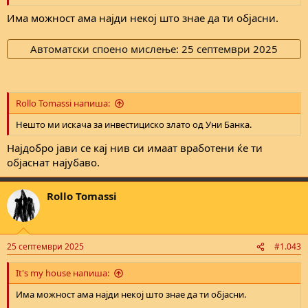
Има можност ама најди некој што знае да ти објасни.
Автоматски споено мислење:
25 септември 2025
Rollo Tomassi напиша:
Нешто ми искача за инвестициско злато од Уни Банка.
Најдобро јави се кај нив си имаат вработени ќе ти
објаснат најубаво.
Rollo Tomassi
25 септември 2025
#1.043
It's my house напиша:
Има можност ама најди некој што знае да ти објасни.