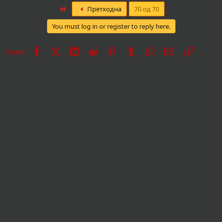
First
Претходна
70 од 70
You must log in or register to reply here.
Facebook
X
LinkedIn
Reddit
Pinterest
Tumblr
WhatsApp
Е-пошта
Врска
Share: