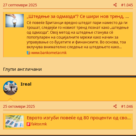
27 септември 2025
#1.045
„Штедење за одмазда“? Се шири нов тренд, може да стигне и до Македонија? - БанкоМетар
Сè повеќе Британци вредно штедат пари наместо да ги
трошат, следејќи го новиот тренд познат како „штедење
од одмазда“. Овој метод на штедење станува сè
попопуларен на социјалните мрежи како начин за
управување со буџетите и финансиите. Во основа, тоа
вклучува внимателно следење на штедењето како...
www.bankometar.mk
Глупи англичани
Ireal
25 октомври 2025
#1.046
Еврото изгуби повеќе од 80 проценти од својата вредност мерена во злато?
faktor.mk