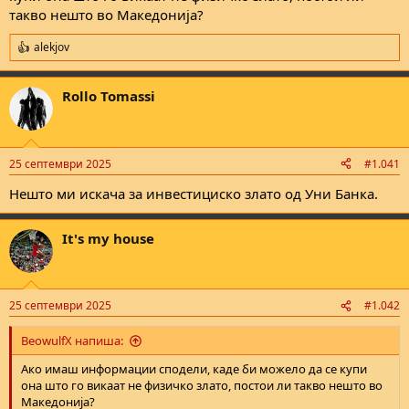
такво нешто во Македонија?
alekjov
R
e
a
Rollo Tomassi
c
t
i
o
n
25 септември 2025
#1.041
s
:
Нешто ми искача за инвестициско злато од Уни Банка.
It's my house
25 септември 2025
#1.042
BeowulfX напиша:
Ако имаш информации сподели, каде би можело да се купи
она што го викаат не физичко злато, постои ли такво нешто во
Македонија?