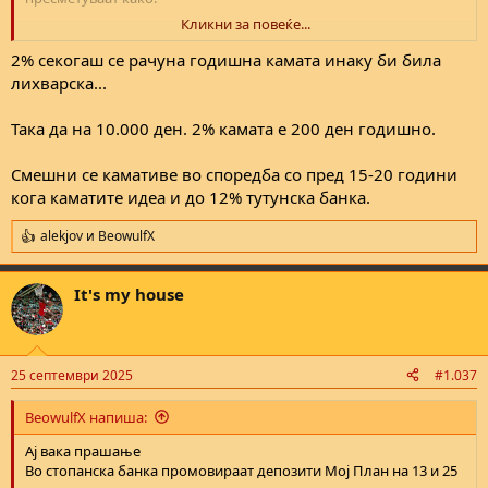
Кликни за повеќе...
2% од сумата за 2025 (12 месеци)
+ 2% од сумата за 2026 (12 месеци)
2% секогаш се рачуна годишна камата инаку би била
+ (2/12) од сумата (ова е за 1 месец)
лихварска...
Или на крај се добива само 2% од сумата за сите 25 месеци?
Така да на 10.000 ден. 2% камата е 200 ден годишно.
Смешни се камативе во споредба со пред 15-20 години
кога каматите идеа и до 12% тутунска банка.
alekjov
и
BeowulfX
R
e
a
It's my house
c
t
i
o
n
25 септември 2025
#1.037
s
:
BeowulfX напиша:
Ај вака прашање
Во стопанска банка промовираат депозити Мој План на 13 и 25