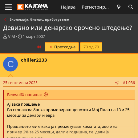
Најава
Регистрирај се
Економија, бизнис, вработување
Девизно или денарско орочено штедење?
К
В
ViM
1 март 2007
р
р
First
Претходна
70 од 70
е
е
а
м
т
е
chiller2233
C
о
н
р
а
н
з
а
а
25 септември 2025
#1.036
т
п
е
о
BeowulfX напиша:
м
ч
а
н
Ај вака прашање
т
у
Во стопанска банка промовираат депозити Мој План на 13 и 25
а
в
месеци за денари и евра
а
њ
Прашањето ми е како ја пресметуваат каматата, ако е на
е
пример 2% за 25 месеци, дали е годишна, т.е. дали ја
пресметуваат како: