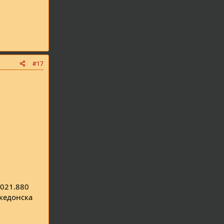
#17
.021.880
акедонска