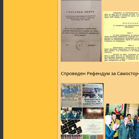
Спроведен Рефендум за Самостојн