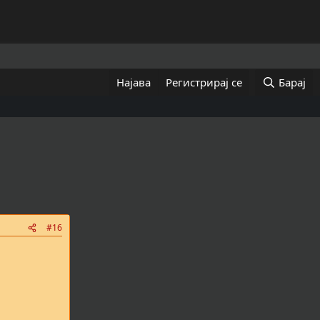
Најава
Регистрирај се
Барај
#16