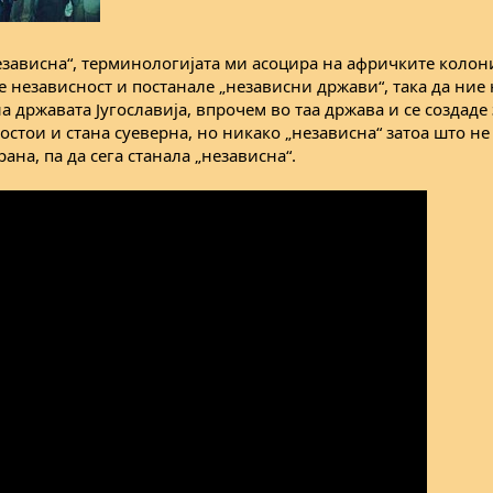
езависна“, терминологијата ми асоцира на афричките колон
 независност и постанале „независни држави“, така да ние 
на државата Југославија, впрочем во таа држава и се создад
мостои и стана суеверна, но никако „независна“ затоа што не
ана, па да сега станала „независна“.