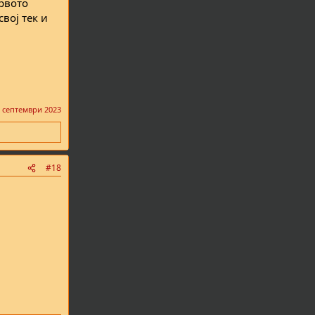
рвото
вој тек и
 септември 2023
#18