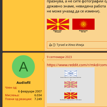
празнува, а не сите фотографии 
државно знаме, невидена работа 
не може уназад да се измени).
Tyrael
и
Илко Илија
R
e
a
9 септември 2023
c
A
t
https://www.reddit.com/r/mkd/co
i
o
n
s
:
Audiofil
Член од
6 февруари 2007
Мислења
6.034
Поени од реакции
7.249