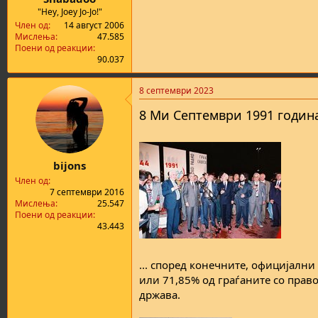
а
н
"Hey, Joey Jo-Jo!"
т
у
Член од
14 август 2006
а
в
Мислења
47.585
а
Поени од реакции
90.037
њ
е
8 септември 2023
8 Ми Септември 1991 година
bijons
Член од
7 септември 2016
Мислења
25.547
Поени од реакции
43.443
... според конечните, официјални
или 71,85% од граѓаните со право
држава.