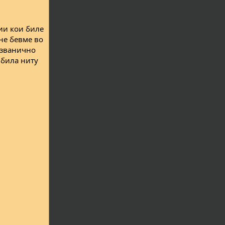
ии кои биле
не бевме во
е званично
 била ниту