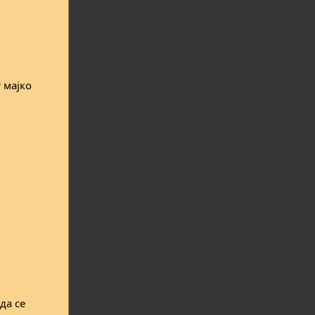
 мајко
да се