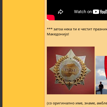
*** затоа нека ти е честит празни
Македонијо!
(со оригинално име, знаме, амбле