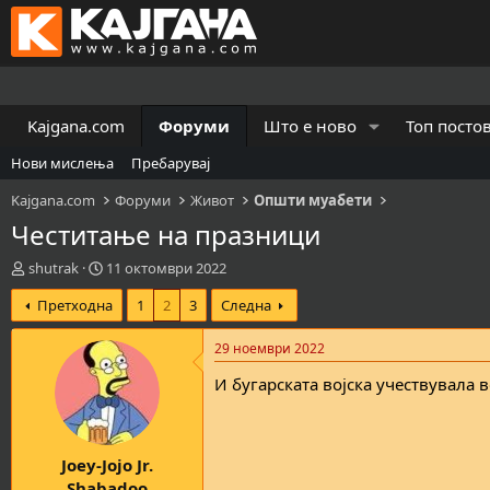
Kajgana.com
Форуми
Што е ново
Топ посто
Нови мислења
Пребарувај
Kajgana.com
Форуми
Живот
Општи муабети
Честитање на празници
К
В
shutrak
11 октомври 2022
р
р
Претходна
1
2
3
Следна
е
е
а
м
т
е
29 ноември 2022
о
н
И бугарската војска учествувала 
р
а
н
з
а
а
т
п
Joey-Jojo Jr.
е
о
м
ч
Shabadoo