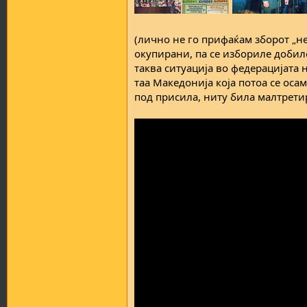
(лично не го прифаќам зборот „н
окупирани, па се избориле добиле
таква ситуација во федерацијата 
таа Македонија која потоа се оса
под присила, ниту била малтретир