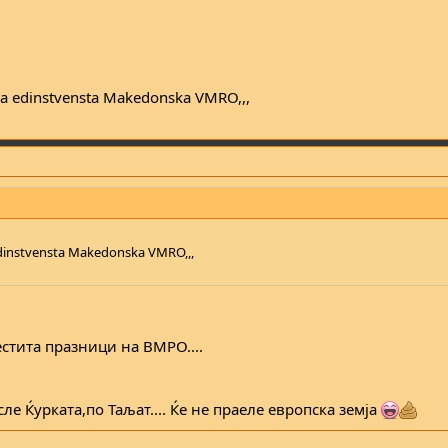
t na edinstvensta Makedonska VMRO,,,
a edinstvensta Makedonska VMRO,,,
стита празници на ВМРО....
ле Ќурката,по Таљат.... Ќе не праеле европска земја