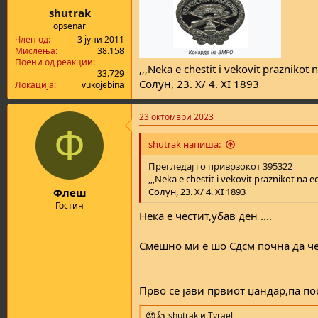
:
shutrak
opsenar
Член од
3 јуни 2011
Мислења
38.158
Поени од реакции
,,,Neka e chestit i vekovit prazniko
33.729
Солун, 23. X/ 4. XI 1893
Локација
vukojebina
23 октомври 2023
Ф
shutrak напиша:
Прегледај го приврзокот 395322
,,,Neka e chestit i vekovit praznikot n
Флеш
Солун, 23. X/ 4. XI 1893
Гостин
Нека е честит,убав ден ....
Смешно ми е шо Сдсм почна да че
Прво се јави првиот џандар,па пос
shutrak
и
Tyrael