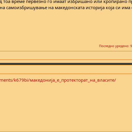
од тоа време первезно го имаат избришано или кропирано п
на самоизбришување на македонската историја која си има с
Последно уредено:
9
mments/k679bi/македонија_е_протекторат_на_власите/