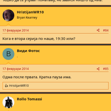
HristijanWR10
Bryan Kearney
17 февруари 2014
#84
Кога е втора серија по наше, 19:30 или?
Види Фотос
В
.
17 февруари 2014
#85
Одма после првата. Кратка пауза има.
HristijanWR10
R
e
a
Rollo Tomassi
c
t
i