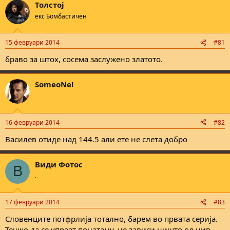
Толстој
екс Бомбастичен
15 февруари 2014
#81
браво за штох, сосема заслужено златото.
SomeoNe!
16 февруари 2014
#82
Василев отиде над 144.5 али ете не слета добро
Види Фотос
В
.
17 февруари 2014
#83
Словенците потфрлија тотално, барем во првата серија.
Тешко да се упраат понатаму, не зависи ништо од нив.