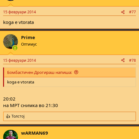
15 февруари 2014
#77
koga e vtorata
Prime
Оптимус
15 февруари 2014
#78
Бомбастичен Дрогираш напиша:
koga e vtorata
20:02
на МРТ снимка во 21:30
Толстој
R
e
a
wARMAN69
c
t