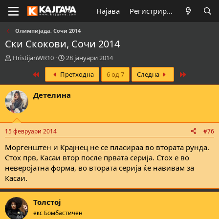
Најава
Регистрирај се
Олимпијада, Сочи 2014
Ски Скокови, Сочи 2014
К
В
HristijanWR10
28 јануари 2014
р
р
First
Last
Претходна
6 од 7
Следна
е
е
а
м
т
е
Детелина
о
н
р
а
н
з
а
а
15 февруари 2014
#76
т
п
е
о
Моргенштен и Крајнец не се пласираа во втората рунда.
м
ч
Стох прв, Касаи втор после првата серија. Стох е во
а
н
неверојатна форма, во втората серија ќе навивам за
т
у
Касаи.
а
в
а
њ
Толстој
е
екс Бомбастичен