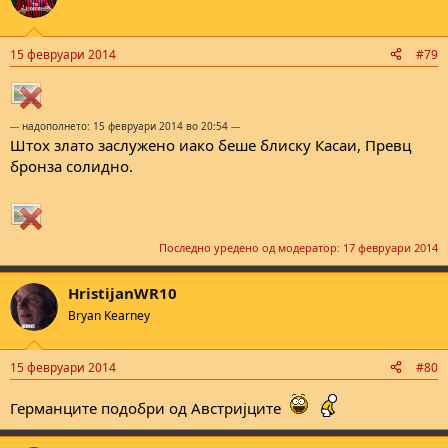
i
o
n
15 февруари 2014
#79
s
:
--- надополнето: 15 февруари 2014 во 20:54 ---
Штох злато заслужено иако беше блиску Касаи, Превц
бронза солидно.
Последно уредено од модератор:
17 февруари 2014
HristijanWR10
Bryan Kearney
15 февруари 2014
#80
Германците подобри од Австријците