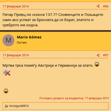
o
n
17 февруари 2014
#86
s
:
Петар Превц ли скокна 137.7? Словенците и Пољаците
само ако успеат за бронзата да се борат, златото и
среброто им кидна.
Mario Gómez
M
Гостин
17 февруари 2014
#87
Mртва трка помеѓу Австрија и Германија за злато.
Последно уредено од модератор:
17 февруари 2014
HristijanWR10
R