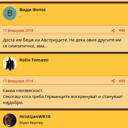
e
a
Види Фотос
c
В
t
.
i
o
n
17 февруари 2014
#88
s
:
Доста им беше на Австријците. Не дека овие другите ми
се симпатични, ама..
Rollo Tomassi
17 февруари 2014
#89
Каква неизвесност.
Секогаш кога треба Германците воскренуват и стануваат
најдобри.
HristijanWR10
Bryan Kearney