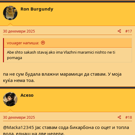
Ron Burgundy
30 декември 2025
#17
vouager напиша:
Abe shto sakash stavaj ako ima Vlazhni maramici nishto ne ti
pomaga
па не сум будала влажни марамици да ставам. У моја
куќа нема тоа.
Aceso
30 декември 2025
#18
@Macka12345
Јас ставам сода бикарбона со оцет и топла
вода, еднаш на две недели.