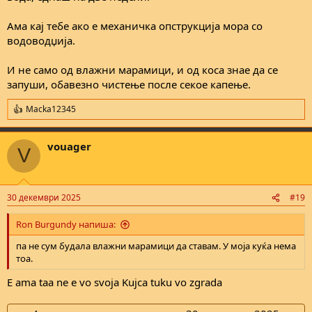
Ама кај тебе ако е механичка опструкција мора со
водоводџија.
И не само од влажни марамици, и од коса знае да се
запуши, обавезно чистење после секое капење.
Macka12345
R
e
a
vouager
c
V
t
i
o
n
30 декември 2025
#19
s
:
Ron Burgundy напиша:
па не сум будала влажни марамици да ставам. У моја куќа нема
тоа.
E ama taa ne e vo svoja Kujca tuku vo zgrada