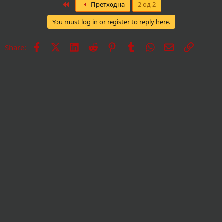
First
Претходна
2 од 2
You must log in or register to reply here.
Facebook
X
LinkedIn
Reddit
Pinterest
Tumblr
WhatsApp
Е-пошта
Врска
Share: