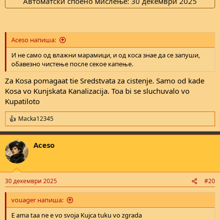
Автоматски споено мислење:
30 декември 2025
Aceso напиша:
И не само од влажни марамици, и од коса знае да се запуши,
обавезно чистење после секое капење.
Za Kosa pomagaat tie Sredstvata za cistenje. Samo od kade
Kosa vo Kunjskata Kanalizacija. Toa bi se sluchuvalo vo
Kupatiloto
Macka12345
R
e
a
Aceso
c
t
i
o
n
30 декември 2025
#20
s
:
vouager напиша:
E ama taa ne e vo svoja Kujca tuku vo zgrada