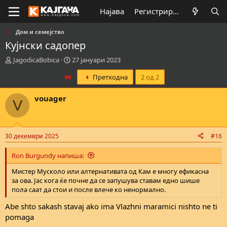
Најава
Регистрирај се
Дом и семејство
Кујнски садопер
К
В
JagodicaBobica
27 јануари 2023
р
р
First
Претходна
2 од 2
е
е
а
м
т
е
vouager
V
о
н
р
а
н
з
а
а
30 декември 2025
#16
т
п
е
о
Ron Burgundy напиша:
м
ч
а
н
Мистер Мусколо или алтернативата од Кам е многу ефикасна
т
у
за ова. Јас кога ќе почне да се запушува ставам едно шише
а
в
пола саат да стои и после влече ко ненормално.
а
њ
Abe shto sakash stavaj ako ima Vlazhni maramici nishto ne ti
е
pomaga