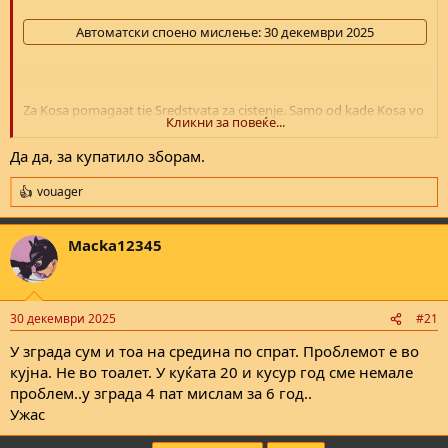
Автоматски споено мислење:
30 декември 2025
Za Kosa pomagaat tie Sredstvata za cistenje. Samo od kade Kosa vo
Кликни за повеќе...
Kunjskata Kanalizacija. Toa bi se sluchuvalo vo Kupatiloto
Да да, за купатило зборам.
vouager
R
e
a
Macka12345
c
t
i
o
n
30 декември 2025
#21
s
:
У зграда сум и тоа на средина по спрат. Проблемот е во
кујна. Не во тоалет. У куќата 20 и кусур год сме немале
проблем..у зграда 4 пат мислам за 6 год..
Ужас