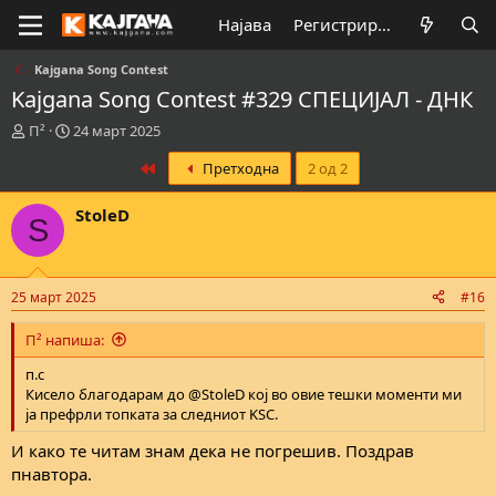
Најава
Регистрирај се
Kajgana Song Contest
Kajgana Song Contest #329 СПЕЦИЈАЛ - ДНК
К
В
П²
24 март 2025
р
р
First
Претходна
2 од 2
е
е
а
м
т
е
StoleD
S
о
н
р
а
н
з
а
а
25 март 2025
#16
т
п
е
о
П² напиша:
м
ч
а
н
п.с
т
у
Кисело благодарам до @StoleD кој во овие тешки моменти ми
а
в
ја префрли топката за следниот KSC.
а
њ
И како те читам знам дека не погрешив. Поздрав
е
пнавтора.