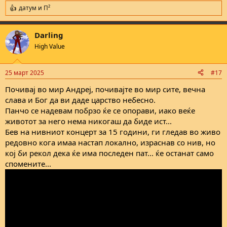
датум
и
П²
R
e
a
Darling
c
t
High Value
i
o
n
25 март 2025
#17
s
:
Почивај во мир Андреј, почивајте во мир сите, вечна
слава и Бог да ви даде царство небесно.
Панчо се надевам побрзо ќе се опорави, иако веќе
животот за него нема никогаш да биде ист...
Бев на нивниот концерт за 15 години, ги гледав во живо
редовно кога имаа настап локално, израснав со нив, но
кој би рекол дека ќе има последен пат... ќе останат само
спомените...