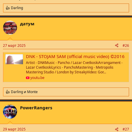
Darling
R
e
a
датум
c
t
i
o
n
27 март 2025
#26
s
:
DNK - STOJAM SAM (official music video) ©2016
Artist - DNKMusic - Pancho / Lazar CvetkoskiArrangament -
Lazar CvetkoskiLyrics - PanchoMastering - Metropolis
Mastering Studio / London by StreakyVideo: Gor...
youtu.be
Darling
и
Monte
R
e
a
PowerRangers
c
t
i
o
n
29 март 2025
#27
s