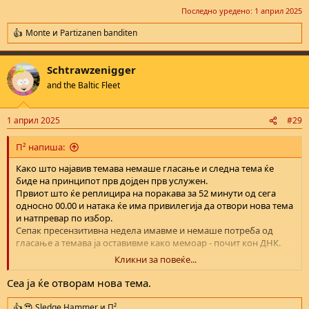
Последно уредено:
1 април 2025
Monte
и
Partizanen banditen
R
e
a
Schtrawzenigger
c
t
and the Baltic Fleet
i
o
n
1 април 2025
#29
s
:
П² напиша:
Како што најавив темава немаше гласање и следна тема ќе
биде на принципот прв дојден прв услужен.
Првиот што ќе реплицира на поракава за 52 минути од сега
односно 00.00 и натака ќе има привилегија да отвори нова тема
и натпревар по избор.
Сепак пресензитивна недела имавме и немаше потреба од
гласање а темава ја оставивме како мемоар - почит кон ДНК.
Кликни за повеќе...
Автоматски споено мислење:
1 април 2025
Сеа ја ќе отворам нова тема.
Sledge Hammer
и
П²