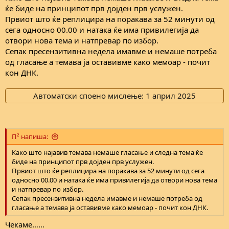
ќе биде на принципот прв дојден прв услужен.
Првиот што ќе реплицира на поракава за 52 минути од
сега односно 00.00 и натака ќе има привилегија да
отвори нова тема и натпревар по избор.
Сепак пресензитивна недела имавме и немаше потреба
од гласање а темава ја оставивме како мемоар - почит
кон ДНК.
Автоматски споено мислење:
1 април 2025
П² напиша:
Како што најавив темава немаше гласање и следна тема ќе
биде на принципот прв дојден прв услужен.
Првиот што ќе реплицира на поракава за 52 минути од сега
односно 00.00 и натака ќе има привилегија да отвори нова тема
и натпревар по избор.
Сепак пресензитивна недела имавме и немаше потреба од
гласање а темава ја оставивме како мемоар - почит кон ДНК.
Чекаме……