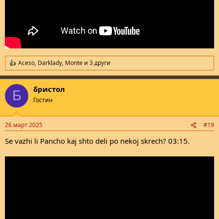
Aceso
,
Darklady
,
Monte
и 3 други
R
e
a
бристол
c
Б
t
Гостин
i
o
n
26 март 2025
#19
s
:
Se vazhi li Pancho kaj shto deli po nekoj skrech? 03:15.