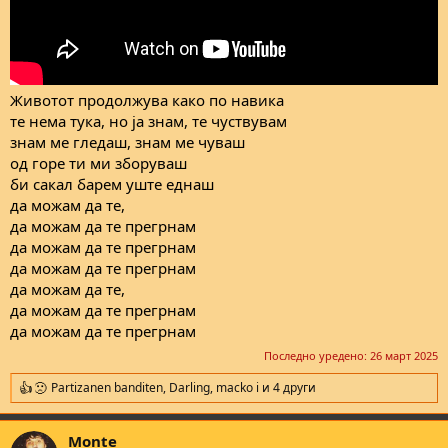
Животот продолжува како по навика
те нема тука, но ја знам, те чуствувам
знам ме гледаш, знам ме чуваш
од горе ти ми зборуваш
би сакал барем уште еднаш
да можам да те,
да можам да те прегрнам
да можам да те прегрнам
да можам да те прегрнам
да можам да те,
да можам да те прегрнам
да можам да те прегрнам
Последно уредено:
26 март 2025
Partizanen banditen
,
Darling
,
macko i
и 4 други
R
e
a
Monte
c