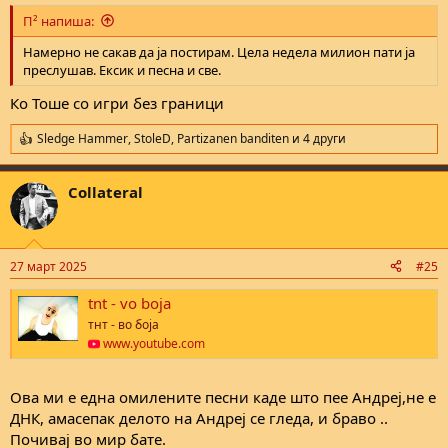
:
П² напиша:
Намерно не сакав да ја постирам. Цела недела милион пати ја
преслушав. Ексик и песна и све.
Ко Тоше со игри без граници
Sledge Hammer
,
StoleD
,
Partizanen banditen
и 4 други
R
e
a
Collateral
c
t
i
o
n
27 март 2025
#25
s
:
tnt - vo boja
тнт - во боја
www.youtube.com
Oва ми е една омилените песни каде што пее Андреј,не е
ДНК, амасепак делото на Андреј се гледа, и браво ..
Почивај во мир бате.