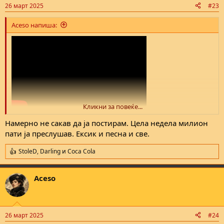
n
26 март 2025
#23
s
:
Aceso напиша:
Кликни за повеќе...
Намерно не сакав да ја постирам. Цела недела милион
пати ја преслушав. Ексик и песна и све.
StoleD
,
Darling
и
Coca Cola
R
e
a
Aceso
c
t
i
o
n
26 март 2025
#24
s