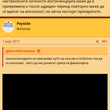
нестабилните личности апстиненцијата може да е
привремена и после одреден период повторно може да
се вратат на алкохолот, но затоа постојат препаратите.
Psyside
Nocturnal
7 март 2017
#81
gjoko-mkd напиша:
Алкохоличарите се саможиви луѓе на кои им е побитно тие да
се налокаат , него да им донесат среќа на фамилијата.