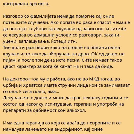
контролата врз него.
Разговор со фамилијата нема да помогне кај оние
потешките случаеви. Ако лопата во рака е спасот немаше
да постојат клубови за лекување од зависност и сите ќе
се лекуваа во домашни услови со разговори, закани,
уцени, заплашувања, ќотеци итн.
Тие долги разговори како на столче на обвинителна
клупа е исто како да зборуваш на дрво. ОК од денес не
пијам, а после три дена иста песна. Сите немаат таков
цврст карактер за кога ќе кажат НЕ и така да биде.
На докторот тоа му е работа, ако не во МКД тогаш во
Србија и Хрватска имате стручни лица кои се занимаваат
со ова. Е сега скапо, ама...
Лекувањето е долго и може да трае неколку години и се
состои од неколку испитувања, терапии и употреба на
препарати за одбивност кон алкохол.
Има една терапија со која се доаѓа до невроните и се
намалува лачењето на ендорфинот. Кај оние