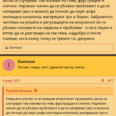
затоа се случуваат тие изливи на гнев, фурстрации и
слично. Најлесен начин да се ублажи проблемот е да се
натереаат (ако е можно) да почнат да пијат алфа
липоидна киселина, магерешки трн и борон. Забрзаното
чистење на јетрата и регулацијата на инсулинот ќе ги
ублажи изливите на нервоза и проблеми - е сега тешко е
ептен да се разговара на таа тема, најдобро е после
спиење, кога колку толку се трезни т.е. делумно.
Ilumious
R
e
a
Ilumious
c
I
t
Патник, педер, поет, администратор, масон
i
o
n
6 март 2017
#77
s
:
Psyside напиша:
Пиењето осетно го зголемува естрогенот кај мажите, затоа се
случуваат тие изливи на гнев, фурстрации и слично. Најлесен
начин да се ублажи проблемот е да се натереаат (ако е можно)
да почнат да пијат алфа липоидна киселина, магерешки трн и