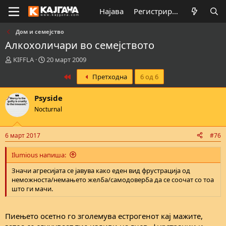
Најава
Регистрирај се
Дом и семејство
Алкохоличари во семејството
К
В
KIFFLA
20 март 2009
р
р
First
Претходна
6 од 6
е
е
а
м
т
е
Psyside
о
н
Nocturnal
р
а
н
з
а
а
6 март 2017
#76
т
п
е
о
Ilumious напиша:
м
ч
а
н
Значи агресијата се јавува како еден вид фрустрација од
т
у
неможноста/немањето желба/самодоверба да се соочат со тоа
а
в
што ги мачи.
а
њ
е
Пиењето осетно го зголемува естрогенот кај мажите,