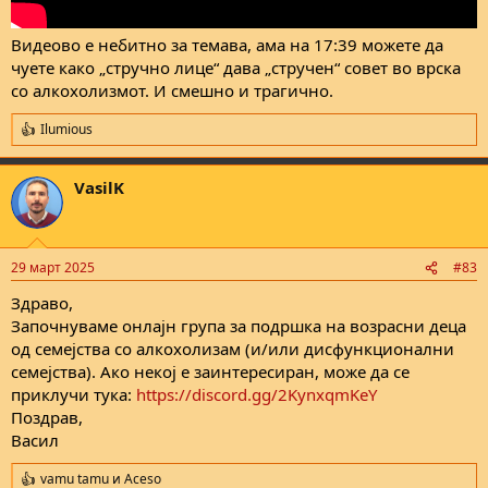
Видеово е небитно за темава, ама на 17:39 можете да
чуете како „стручно лице“ дава „стручен“ совет во врска
со алкохолизмот. И смешно и трагично.
Ilumious
R
e
a
VasilK
c
t
i
o
n
29 март 2025
#83
s
:
Здраво,
Започнуваме онлајн група за подршка на возрасни деца
од семејства со алкохолизам (и/или дисфункционални
семејства). Ако некој е заинтересиран, може да се
приклучи тука:
https://discord.gg/2KynxqmKeY
Поздрав,
Васил
vamu tamu
и
Aceso
R