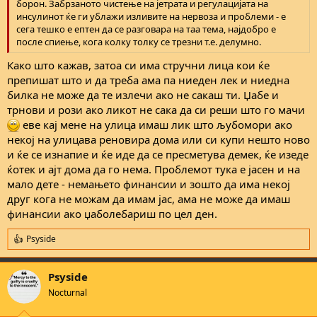
борон. Забрзаното чистење на јетрата и регулацијата на
инсулинот ќе ги ублажи изливите на нервоза и проблеми - е
сега тешко е ептен да се разговара на таа тема, најдобро е
после спиење, кога колку толку се трезни т.е. делумно.
Како што кажав, затоа си има стручни лица кои ќе
препишат што и да треба ама па ниеден лек и ниедна
билка не може да те излечи ако не сакаш ти. Џабе и
трнови и рози ако ликот не сака да си реши што го мачи
еве кај мене на улица имаш лик што љубомори ако
некој на улицава реновира дома или си купи нешто ново
и ќе се изнапие и ќе иде да се пресметува демек, ќе изеде
ќотек и ајт дома да го нема. Проблемот тука е јасен и на
мало дете - немањето финансии и зошто да има некој
друг кога не можам да имам јас, ама не може да имаш
финансии ако џаболебариш по цел ден.
Psyside
R
e
a
Psyside
c
t
Nocturnal
i
o