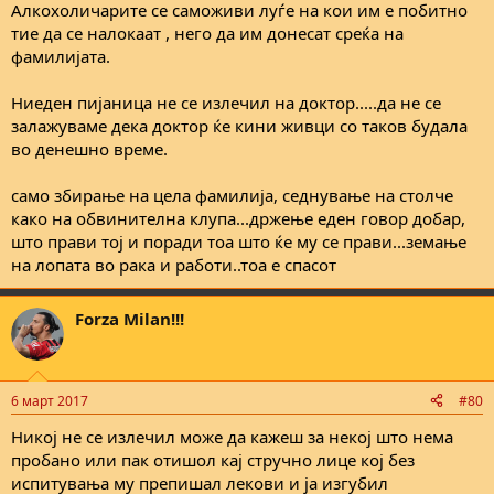
Алкохоличарите се саможиви луѓе на кои им е побитно
тие да се налокаат , него да им донесат среќа на
фамилијата.
Ниеден пијаница не се излечил на доктор.....да не се
залажуваме дека доктор ќе кини живци со таков будала
во денешно време.
само збирање на цела фамилија, седнување на столче
како на обвинителна клупа...држење еден говор добар,
што прави тој и поради тоа што ќе му се прави...земање
на лопата во рака и работи..тоа е спасот
Forza Milan!!!
6 март 2017
#80
Никој не се излечил може да кажеш за некој што нема
пробано или пак отишол кај стручно лице кој без
испитувања му препишал лекови и ја изгубил