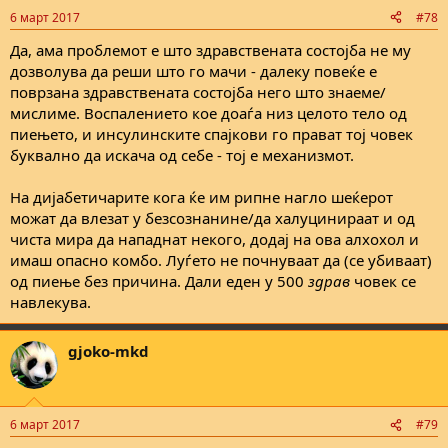
n
6 март 2017
#78
s
:
Да, ама проблемот е што здравствената состојба не му
дозволува да реши што го мачи - далеку повеќе е
поврзана здравствената состојба него што знаеме/
мислиме. Воспалението кое доаѓа низ целото тело од
пиењето, и инсулинските спајкови го прават тој човек
буквално да искача од себе - тој е механизмот.
На дијабетичарите кога ќе им рипне нагло шеќерот
можат да влезат у безсознанине/да халуцинираат и од
чиста мира да нападнат некого, додај на ова алхохол и
имаш опасно комбо. Луѓето не почнуваат да (се убиваат)
од пиење без причина. Дали еден у 500
здрав
човек се
навлекува.
gjoko-mkd
6 март 2017
#79