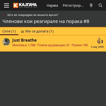
Најава
Регистрирај се
Што ве повредува во вашата врска?
Членови кои реагирале на порака #8
Сите
(1)
Ми се допаѓа
(1)
Just Breathe
Мислења
1.768
Поени од реакции
31
Поени
100
6 мај 2009