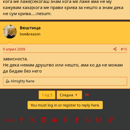
кога ме лаже(секогаш знам кога ме лаже ама не му
кажувам хаха)кога ме прави крива за нешто а знам дека
не сум крива....:nesum:
Вештица
love&reason
9 април 2009
#15
зависноста.
Не дека немам друштво или нешто, ама ко да не можам
да бидам без него
Almighty Nane
R
e
a
Last
1 од 5
Следна
c
t
You must log in or register to reply here.
i
o
n
Facebook
X
LinkedIn
Reddit
Pinterest
Tumblr
WhatsApp
Е-пошта
Врска
Share:
s
: