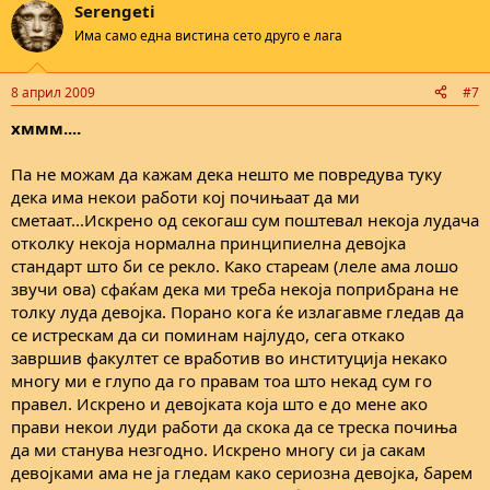
Serengeti
c
t
Има само една вистина сето друго е лага
i
o
n
8 април 2009
#7
s
:
хммм....
Па не можам да кажам дека нешто ме повредува туку
дека има некои работи кој почињаат да ми
сметаат...Искрено од секогаш сум поштевал некоја лудача
отколку некоја нормална принципиелна девојка
стандарт што би се рекло. Како стареам (леле ама лошо
звучи ова) сфаќам дека ми треба некоја поприбрана не
толку луда девојка. Порано кога ќе излагавме гледав да
се истрескам да си поминам најлудо, сега откако
завршив факултет се вработив во институција некако
многу ми е глупо да го правам тоа што некад сум го
правел. Искрено и девојката која што е до мене ако
прави некои луди работи да скока да се треска почиња
да ми станува незгодно. Искрено многу си ја сакам
девојками ама не ја гледам како сериозна девојка, барем