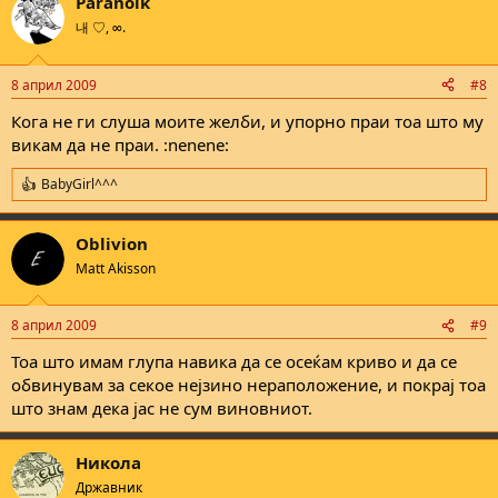
Paranoik
내 ♡, ∞.
8 април 2009
#8
Кога не ги слуша моите желби, и упорно праи тоа што му
викам да не праи. :nenene:
BabyGirl^^^
R
e
a
Oblivion
c
t
Matt Akisson
i
o
n
8 април 2009
#9
s
:
Тоа што имам глупа навика да се осеќам криво и да се
обвинувам за секое нејзино нераположение, и покрај тоа
што знам дека јас не сум виновниот.
Никола
Државник