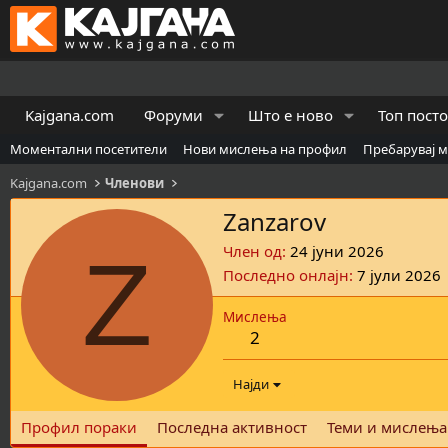
Kajgana.com
Форуми
Што е ново
Топ пост
Моментални посетители
Нови мислења на профил
Пребарувај 
Kajgana.com
Членови
Zanzarov
Z
Член од
24 јуни 2026
Последно онлајн
7 јули 2026
Мислења
2
Најди
Профил пораки
Последна активност
Теми и мислења