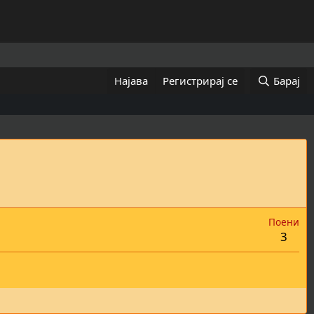
Најава
Регистрирај се
Барај
Поени
3