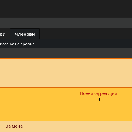
ови
Членови
мислења на профил
Поени од реакции
9
За мене